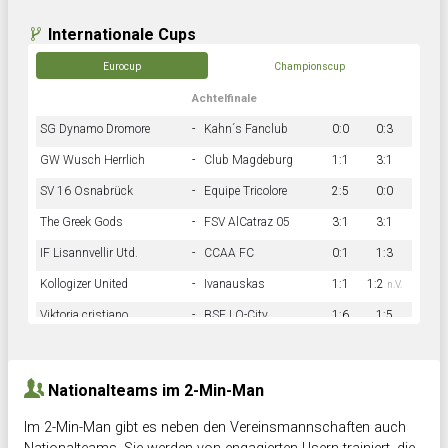
Internationale Cups
Eurocup
Championscup
Achtelfinale
SG Dynamo Dromore
-
Kahn´s Fanclub
0:0
0:3
GW Wusch Herrlich
-
Club Magdeburg
1:1
3:1
SV 16 Osnabrück
-
Equipe Tricolore
2:5
0:0
The Greek Gods
-
FSV AlCatraz 05
3:1
3:1
IF Lisannvellir Utd.
-
CCAA FC
0:1
1:3
Kollogizer United
-
Ivanauskas
1:1
1:2
n.V.
Viktoria cristiano
-
BSF LO-City
1:6
1:5
Hnk Rama
-
Südstadkicker
0:1
2:2
Nationalteams im 2-Min-Man
Im 2-Min-Man gibt es neben den Vereinsmannschaften auch