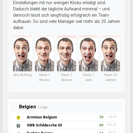
Einstellungen mit nur wenigen Klicks erledigt sind.
Dadurch bleibt der tägliche Aufwand minimal – und
dennoch lässt sich langfristig erfolgreich ein Team
aufbauen. So sind viele Manager seit mehr als 20 Jahren
dabei.
Am Anfang
Nach 1
Nach 1
Nach 1
Nach 10
Woche
Monat
Jahr
Jahren
Belgien
1.Liga
Arminius Belgium
70
92:24
1
SWB Schildesche 05
69
107:25
2
80:21