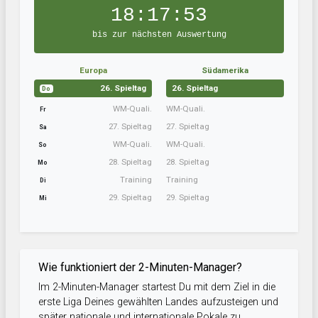
18:17:52
bis zur nächsten Auswertung
Europa
Südamerika
26. Spieltag
26. Spieltag
Do
WM-Quali.
WM-Quali.
Fr
27. Spieltag
27. Spieltag
Sa
WM-Quali.
WM-Quali.
So
28. Spieltag
28. Spieltag
Mo
Training
Training
Di
29. Spieltag
29. Spieltag
Mi
Wie funktioniert der 2-Minuten-Manager?
Im 2-Minuten-Manager startest Du mit dem Ziel in die
erste Liga Deines gewählten Landes aufzusteigen und
später nationale und internationale Pokale zu