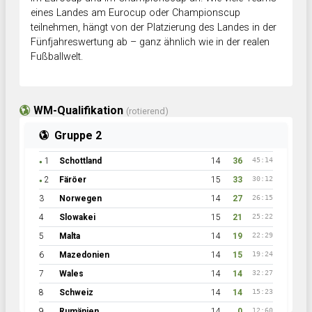
eines Landes am Eurocup oder Championscup
teilnehmen, hängt von der Platzierung des Landes in der
Fünfjahreswertung ab – ganz ähnlich wie in der realen
Fußballwelt.
WM-Qualifikation
(rotierend)
Gruppe 2
1
Schottland
14
36
45:14
●
2
Färöer
15
33
30:12
●
3
Norwegen
14
27
26:15
4
Slowakei
15
21
25:22
5
Malta
14
19
22:29
6
Mazedonien
14
15
19:24
7
Wales
14
14
32:27
8
Schweiz
14
14
15:23
9
Rumänien
14
0
12:60