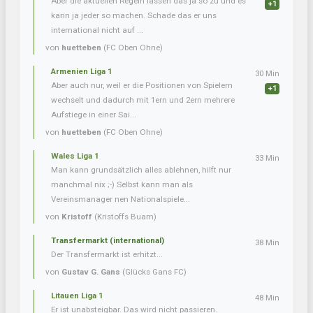
Aber die aktuellen Regeln lassen das ja so zu und es
+1
kann ja jeder so machen. Schade das er uns
international nicht auf ...
von
huetteben
(FC Oben Ohne)
Armenien Liga 1
30 Min
Aber auch nur, weil er die Positionen von Spielern
+1
wechselt und dadurch mit 1ern und 2ern mehrere
Aufstiege in einer Sai...
von
huetteben
(FC Oben Ohne)
Wales Liga 1
33 Min
Man kann grundsätzlich alles ablehnen, hilft nur
manchmal nix ;-) Selbst kann man als
Vereinsmanager nen Nationalspiele...
von
Kristoff
(Kristoffs Buam)
Transfermarkt (international)
38 Min
Der Transfermarkt ist erhitzt...
von
Gustav G. Gans
(Glücks Gans FC)
Litauen Liga 1
48 Min
Er ist unabsteigbar. Das wird nicht passieren.