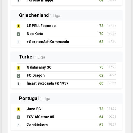
Turbine Brügge
64
3
Griechenland
1.Liga
LE PELLEponese
73
127:22
1
Nea Karia
70
123:27
2
>GerstenSaftKommando
63
94:28
3
Türkei
1.Liga
Galatasaray SC
75
117:22
1
FC Dragon
62
90:28
2
İnşaat Bozcaada FK 1957
60
92:36
3
Portugal
1.Liga
Juve FC
73
112:23
1
FSV AlCatraz 05
64
96:32
2
Zentkickers
57
78:37
3