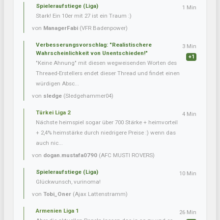
Spieleraufstiege (Liga)
1 Min
Stark! Ein 10er mit 27 ist ein Traum :)
von
ManagerFabi
(VFR Badenpower)
Verbesserungsvorschlag: "Realistischere
3 Min
Wahrscheinlichkeit von Unentschieden!"
+1
"Keine Ahnung" mit diesen wegweisenden Worten des
Threaed-Erstellers endet dieser Thread und findet einen
würdigen Absc...
von
sledge
(Sledgehammer04)
Türkei Liga 2
4 Min
Nächste heimspiel sogar über 700 Stärke + heimvorteil
+ 2,4% heimstärke durch niedrigere Preise :) wenn das
auch nic...
von
dogan.mustafa0790
(AFC MUSTI ROVERS)
Spieleraufstiege (Liga)
10 Min
Glückwunsch, vurinoma!
von
Tobi_Oner
(Ajax Lattenstramm)
Armenien Liga 1
26 Min