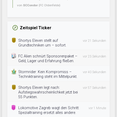
von
SCCondor
(FC Oldenfelde)
Zeitspiel Ticker
Shortys Eleven stellt auf
vor 21 Sekunden
Grundtechniken um – sofort.
FC Alien schnürt Sponsorenpaket –
vor 23 Sekunden
Geld, Lager und Erfahrung fließen.
Stormrider: Kein Kompromiss –
vor 40 Sekunden
Techniktraining steht im Mittelpunkt.
Shortys Eleven legt nach:
vor 57 Sekunden
Aufstiegswahrscheinlichkeit jetzt bei
55 Punkten.
Lokomotive Zagreb wagt den Schritt:
vor 1 Minute
Spezialtraining ersetzt alles andere.