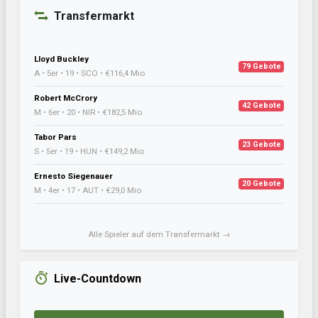
Transfermarkt
Lloyd Buckley
79 Gebote
A • 5er • 19 • SCO • €116,4 Mio
Robert McCrory
42 Gebote
M • 6er • 20 • NIR • €182,5 Mio
Tabor Pars
23 Gebote
S • 5er • 19 • HUN • €149,2 Mio
Ernesto Siegenauer
20 Gebote
M • 4er • 17 • AUT • €29,0 Mio
Alle Spieler auf dem Transfermarkt →
Live-Countdown