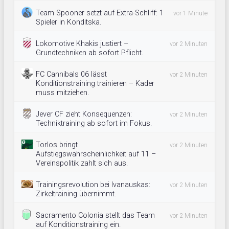
Team Spooner setzt auf Extra-Schliff: 1
vor 1 Minute
Spieler in Konditska.
Lokomotive Khakis justiert –
vor 2 Minuten
Grundtechniken ab sofort Pflicht.
FC Cannibals 06 lässt
vor 2 Minuten
Konditionstraining trainieren – Kader
muss mitziehen.
Jever CF zieht Konsequenzen:
vor 2 Minuten
Techniktraining ab sofort im Fokus.
Torlos bringt
vor 2 Minuten
Aufstiegswahrscheinlichkeit auf 11 –
Vereinspolitik zahlt sich aus.
Trainingsrevolution bei Ivanauskas:
vor 2 Minuten
Zirkeltraining übernimmt.
Sacramento Colonia stellt das Team
vor 2 Minuten
auf Konditionstraining ein.