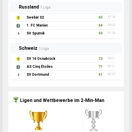
Russland
1.Liga
Seebär 02
65
87:16
1
1. FC Maniac
64
94:25
2
SV Sputnik
59
91:26
3
Schweiz
1.Liga
SV 16 Osnabrück
72
94:21
1
AS Cinq Étoiles
71
99:21
2
SV Dortmund
61
85:27
3
Ligen und Wettbewerbe im 2-Min-Man