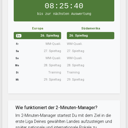
08:25:39
bis zur nächsten Auswertung
Europa
Südamerika
26. Spieltag
26. Spieltag
Do
WM-Quali.
WM-Quali.
Fr
27. Spieltag
27. Spieltag
Sa
WM-Quali.
WM-Quali.
So
28. Spieltag
28. Spieltag
Mo
Training
Training
Di
29. Spieltag
29. Spieltag
Mi
Wie funktioniert der 2-Minuten-Manager?
Im 2-Minuten-Manager startest Du mit dem Ziel in die
erste Liga Deines gewählten Landes aufzusteigen und
später nationale und internationale Pokale zu