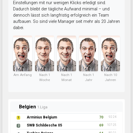
Einstellungen mit nur wenigen Klicks erledigt sind.
Dadurch bleibt der tägliche Aufwand minimal – und
dennoch lässt sich langfristig erfolgreich ein Team
aufbauen. So sind viele Manager seit mehr als 20 Jahren
dabei.
Am Anfang
Nach 1
Nach 1
Nach 1
Nach 10
Woche
Monat
Jahr
Jahren
Belgien
1.Liga
Arminius Belgium
70
92:24
1
SWB Schildesche 05
69
107:25
2
80:21