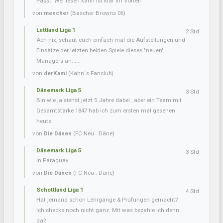
Passt. Wer lesen kann ist klar im Vorteil
von
mencher
(Bäscher Browns 06)
Lettland Liga 1
2 Std
Ach nix, schaut euch einfach mal die Aufstellungen und
Einsätze der letzten beiden Spiele dieses "neuen"
Managers an. ;...
von
derKami
(Kahn´s Fanclub)
Dänemark Liga 5
3 Std
Bin wie ja siehst jetzt 5 Jahre dabei , aber ein Team mit
Gesamtstärke 1847 hab ich zum ersten mal gesehen
heute.
von
Die Dänen
(FC Neu . Däne)
Dänemark Liga 5
3 Std
In Paraguay.
von
Die Dänen
(FC Neu . Däne)
Schottland Liga 1
4 Std
Hat jemand schon Lehrgänge & Prüfungen gemacht?
Ich checks noch nicht ganz. Mit was bezahle ich denn
da?