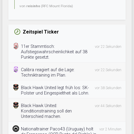
von
reisinho
(RFC Mount Florida)
Zeitspiel Ticker
11er Stammtisch:
vor 22 Sekunden
Aufstiegswahrscheinlichkeit auf 38
Punkte gesetzt.
Calibra reagiert auf die Lage:
vor 22 Sekunden
Techniktraining im Plan.
Black Hawk United legt früh los: SK-
vor 38 Sekunden
Polster und Eingespieltheit als Lohn.
Black Hawk United:
vor 44 Sekunden
Konditionstraining soll den
Unterschied machen.
Nationaltrainer Paco43 (Uruguay) holt
vor 2 Minuten