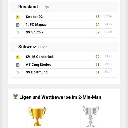
Russland
1.Liga
Seebär 02
65
87:16
1
1. FC Maniac
64
94:25
2
SV Sputnik
59
91:26
3
Schweiz
1.Liga
SV 16 Osnabrück
72
94:21
1
AS Cinq Étoiles
71
99:21
2
SV Dortmund
61
85:27
3
Ligen und Wettbewerbe im 2-Min-Man