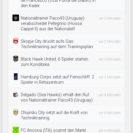
de Francesco (OCB Punta del Diablo) in
den Kader.
Nationaltrainer Paco43 (Uruguay)
vor 2 Minuten
verabschiedet Pellegrino (Hossa
Cappel II) aus der Nationalelf.
Skopje City drückt aufs Gas:
vor 2 Minuten
Techniktraining auf dem Trainingsplan.
Black Hawk United: 6 Spieler starten
vor 3 Minuten
zum Konditska.
Hamburg Corps setzt auf Feinschliff: 2
vor 4 Minuten
Spieler in Rehazentrum.
Delgado (Sea Hawks) erhält den Ruf
vor 4 Minuten
von Nationaltrainer Paco43 (Uruguay).
Chișinău City setzt auf die Kraft von
vor 6 Minuten
Techniktraining.
FC Ancona (ITA) scannt den Markt
vor 6 Minuten