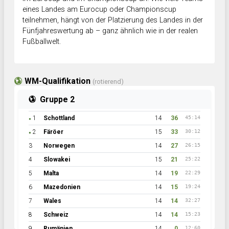
eines Landes am Eurocup oder Championscup
teilnehmen, hängt von der Platzierung des Landes in der
Fünfjahreswertung ab – ganz ähnlich wie in der realen
Fußballwelt.
WM-Qualifikation
(rotierend)
Gruppe 2
1
Schottland
14
36
45:14
●
2
Färöer
15
33
30:12
●
3
Norwegen
14
27
26:15
4
Slowakei
15
21
25:22
5
Malta
14
19
22:29
6
Mazedonien
14
15
19:24
7
Wales
14
14
32:27
8
Schweiz
14
14
15:23
9
Rumänien
14
0
12:60