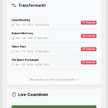
Transfermarkt
Lloyd Buckley
79 Gebote
A • 5er • 19 • SCO • €116,4 Mio
Robert McCrory
42 Gebote
M • 6er • 20 • NIR • €182,5 Mio
Tabor Pars
23 Gebote
S • 5er • 19 • HUN • €149,2 Mio
Ole Bjørn Porsanger
22 Gebote
S • 8er • 22 • NOR • €228,7 Mio
Alle Spieler auf dem Transfermarkt →
Live-Countdown