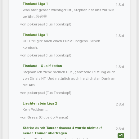
Finnland Liga 1
1 Std
Was aber gerade wichtiger ist , Stephan hat uns zur WM
geführt.🤩🤩🤩
von
pokerpaul
(Tus Totenkopf)
Finnland Liga 1
1 Std
CC-Titel gibt auch einen Punkt übrigens. Schon
komisch.
von
pokerpaul
(Tus Totenkopf)
Finnland - Qualifikation
1 Std
Stephan ich ziehe meinen Hut , ganz tolle Leistung auch
von Dir als NT. Und natürlich auch herzlichsten Dank an
die Abs...
von
pokerpaul
(Tus Totenkopf)
Liechtenstein Liga 2
2 Std
Kein Problem …
von
Gress
(Clube do Maricá)
Stärke durch Tausendsassa 4 wurde nicht auf
2 Std
neuen Trainer übertragen
+1