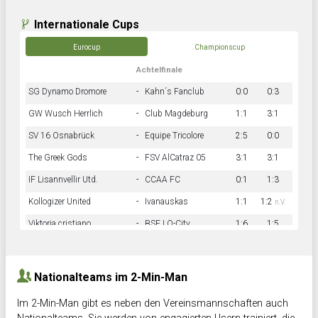
Internationale Cups
Eurocup
Championscup
Achtelfinale
SG Dynamo Dromore
-
Kahn´s Fanclub
0:0
0:3
GW Wusch Herrlich
-
Club Magdeburg
1:1
3:1
SV 16 Osnabrück
-
Equipe Tricolore
2:5
0:0
The Greek Gods
-
FSV AlCatraz 05
3:1
3:1
IF Lisannvellir Utd.
-
CCAA FC
0:1
1:3
Kollogizer United
-
Ivanauskas
1:1
1:2
n.V.
Viktoria cristiano
-
BSF LO-City
1:6
1:5
Hnk Rama
-
Südstadkicker
0:1
2:2
Nationalteams im 2-Min-Man
Im 2-Min-Man gibt es neben den Vereinsmannschaften auch