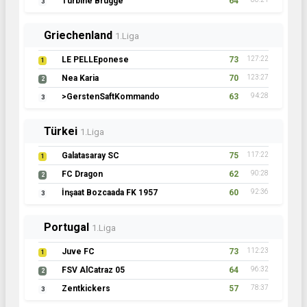
Turbine Brügge
64
3
Griechenland
1.Liga
LE PELLEponese
73
127:22
1
Nea Karia
70
123:27
2
>GerstenSaftKommando
63
94:28
3
Türkei
1.Liga
Galatasaray SC
75
117:22
1
FC Dragon
62
90:28
2
İnşaat Bozcaada FK 1957
60
92:36
3
Portugal
1.Liga
Juve FC
73
112:23
1
FSV AlCatraz 05
64
96:32
2
Zentkickers
57
78:37
3