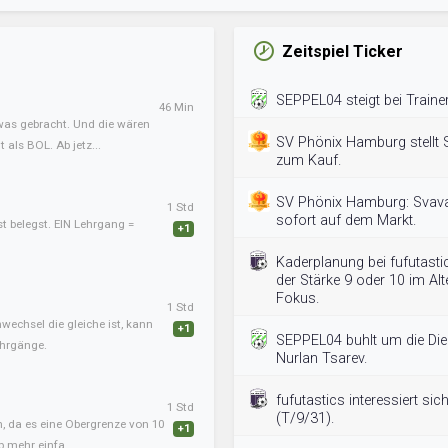
Zeitspiel Ticker
SEPPEL04 steigt bei Traine
46 Min
twas gebracht. Und die wären
SV Phönix Hamburg stellt S
als BOL. Ab jetz...
zum Kauf.
SV Phönix Hamburg: Svava
1 Std
sofort auf dem Markt.
st belegst. EIN Lehrgang =
+1
Kaderplanung bei fufutastic
der Stärke 9 oder 10 im Al
Fokus.
1 Std
nwechsel die gleiche ist, kann
+1
SEPPEL04 buhlt um die Die
ehrgänge.
Nurlan Tsarev.
fufutastics interessiert si
1 Std
(T/9/31).
, da es eine Obergrenze von 10
+1
b mehr einfa...