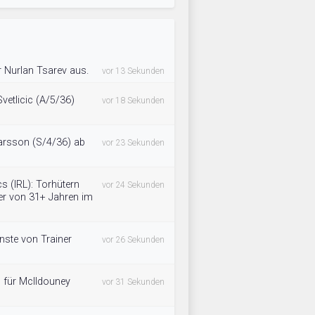
r Nurlan Tsarev aus.
vor 13 Sekunden
vetlicic (A/5/36)
vor 18 Sekunden
rsson (S/4/36) ab
vor 23 Sekunden
s (IRL): Torhütern
vor 24 Sekunden
ter von 31+ Jahren im
nste von Trainer
vor 26 Sekunden
ch für McIldouney
vor 31 Sekunden