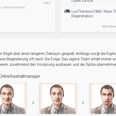
Cibelli zurück.
3 Std
ens. Schon komisch.
LosTheresos1860: Neue Tr
Regeneration.
Aktivitäte
r Regel über einen längeren Zeitraum gespielt. Anfangs sorgt die Eupho
 diese Begeisterung oft nach. Die Folge: Das eigene Team erhält immer
stieren, zunehmend den Vorsprung ausbauen und die Spitze übernehme
nlinefussballmanager