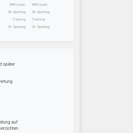
WM-Quali.
WM-Quali.
28. Spieltag
28. Spieltag
Training
Training
29. Spieltag
29. Spieltag
d später
wertung
itung auf
erzichten.