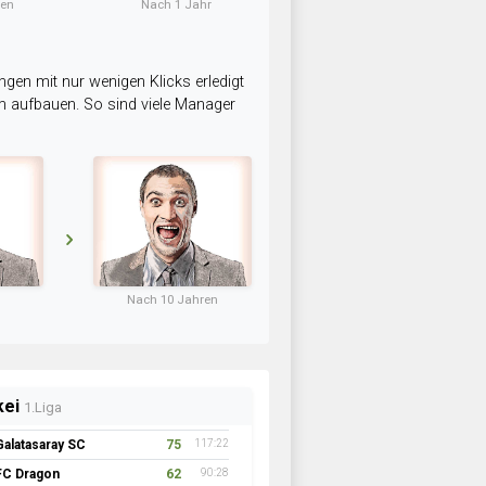
ten
Nach 1 Jahr
ngen mit nur wenigen Klicks erledigt
am aufbauen. So sind viele Manager
Nach 10 Jahren
kei
1.Liga
Galatasaray SC
75
117:22
FC Dragon
62
90:28