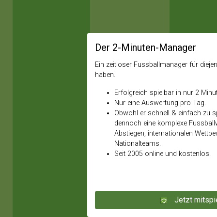
Der 2-Minuten-Manager
Ein zeitloser Fussballmanager für diejeni
haben.
Erfolgreich spielbar in nur 2 Minu
Nur eine Auswertung pro Tag.
Obwohl er schnell & einfach zu spi
dennoch eine komplexe Fussballw
Abstiegen, internationalen Wettb
Nationalteams.
Seit 2005 online und kostenlos.
Jetzt mitspi