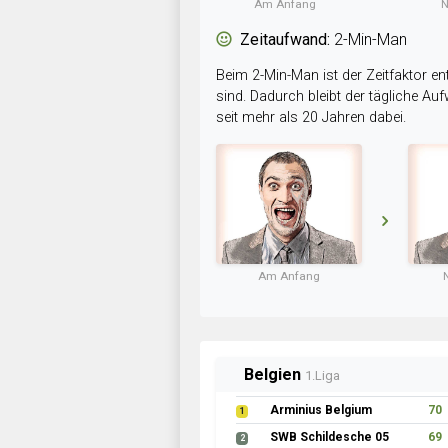
Am Anfang
N
Zeitaufwand:
2-Min-Man
Beim 2-Min-Man ist der Zeitfaktor en
sind. Dadurch bleibt der tägliche A
seit mehr als 20 Jahren dabei.
Am Anfang
Belgien
1.Liga
Arminius Belgium
70
1
SWB Schildesche 05
69
2