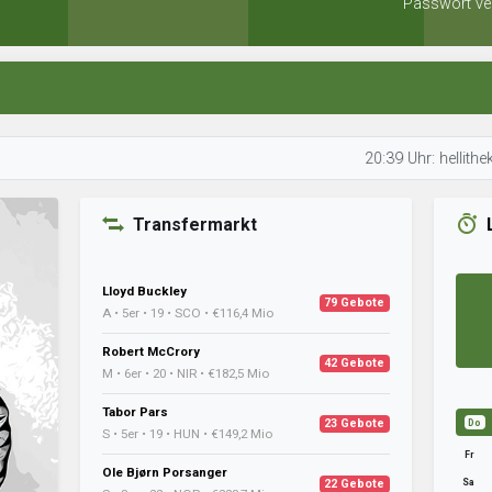
Passwort ve
20:39 Uhr: hellithekid anal
Transfermarkt
Lloyd Buckley
79 Gebote
A • 5er • 19 • SCO • €116,4 Mio
Robert McCrory
42 Gebote
M • 6er • 20 • NIR • €182,5 Mio
Tabor Pars
23 Gebote
Do
S • 5er • 19 • HUN • €149,2 Mio
Fr
Ole Bjørn Porsanger
Sa
22 Gebote