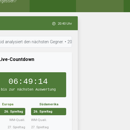
rgessen?
20:40 Uhr
ysiert den nächsten Gegner. • 20:38 Uhr: Basdahls Erben arbeitet an der
Live-Countdown
06:49:13
bis zur nächsten Auswertung
Europa
Südamerika
26. Spieltag
26. Spieltag
WM-Quali.
WM-Quali.
27. Spieltag
27. Spieltag