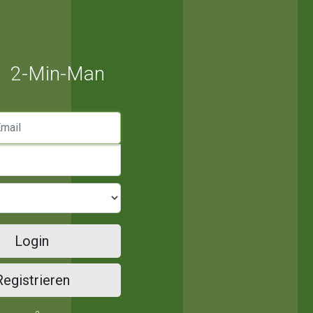
2-Min-Man
mail
Login
Registrieren