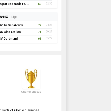
İnşaat Bozcaada FK 1957
60
92:36
weiz
1.Liga
SV 16 Osnabrück
72
94:21
AS Cinq Étoiles
71
99:21
SV Dortmund
61
85:27
Championscup
verfügt über ein eigenes