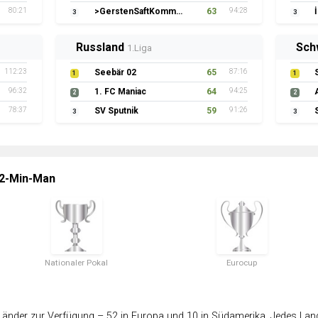
80:21
>GerstenSaftKommando
63
94:28
3
3
Russland
Sch
1.Liga
112:23
Seebär 02
65
87:16
1
1
96:32
1. FC Maniac
64
94:25
2
2
78:37
SV Sputnik
59
91:26
3
3
 2-Min-Man
Nationaler Pokal
Eurocup
änder zur Verfügung – 52 in Europa und 10 in Südamerika. Jedes Land 