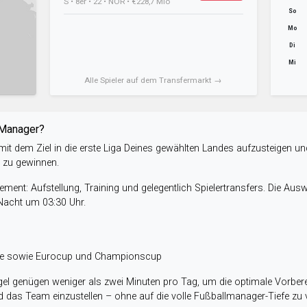
S • 8er • 22 • NOR • €228,7 Mio
So
Mo
Di
Mi
Alle Spieler auf dem Transfermarkt →
-Manager?
it dem Ziel in die erste Liga Deines gewählten Landes aufzusteigen un
e zu gewinnen.
ent: Aufstellung, Training und gelegentlich Spielertransfers. Die Aus
 Nacht um 03:30 Uhr.
ele sowie Eurocup und Championscup
el genügen weniger als zwei Minuten pro Tag, um die optimale Vorbere
 das Team einzustellen – ohne auf die volle Fußballmanager-Tiefe zu v