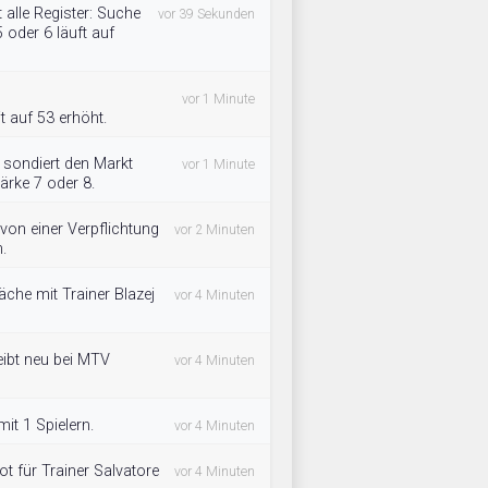
 alle Register: Suche
vor 39 Sekunden
 oder 6 läuft auf
vor 1 Minute
t auf 53 erhöht.
sondiert den Markt
vor 1 Minute
ärke 7 oder 8.
on einer Verpflichtung
vor 2 Minuten
.
che mit Trainer Blazej
vor 4 Minuten
eibt neu bei MTV
vor 4 Minuten
it 1 Spielern.
vor 4 Minuten
t für Trainer Salvatore
vor 4 Minuten