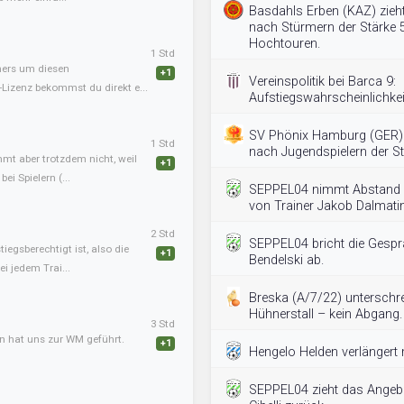
Basdahls Erben (KAZ) zieht
nach Stürmern der Stärke 5
Hochtouren.
1 Std
iners um diesen
+1
Vereinspolitik bei Barca 9:
-Lizenz bekommst du direkt e...
Aufstiegswahrscheinlichkei
SV Phönix Hamburg (GER) 
1 Std
nach Jugendspielern der St
mmt aber trotzdem nicht, weil
+1
ei Spielern (...
SEPPEL04 nimmt Abstand v
von Trainer Jakob Dalmatin
2 Std
SEPPEL04 bricht die Gesprä
tiegsberechtigt ist, also die
+1
Bendelski ab.
i jedem Trai...
Breska (A/7/22) unterschr
Hühnerstall – kein Abgang.
3 Std
an hat uns zur WM geführt.
+1
Hengelo Helden verlängert m
SEPPEL04 zieht das Angebo