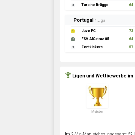
Turbine Brügge
64
3
Portugal
1.Liga
Juve FC
73
1
FSV AlCatraz 05
64
2
Zentkickers
57
3
Ligen und Wettbewerbe im
Meister
Im 2-Min-Man stehen insgesamt 62 L