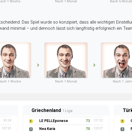
ach 1 Woche
Nach 1 Monat
Nach 6 Mona
tscheidend. Das Spiel wurde so konzipiert, dass alle wichtigen Einstellu
ufwand minimal – und dennoch lässt sich langfristig erfolgreich ein Te
Nach 1 Woche
Nach 1 Monat
Nach 1 Jahr
Griechenland
Tür
1.Liga
92:24
LE PELLEponese
73
127:22
1
1
107:25
Nea Karia
70
123:27
2
2