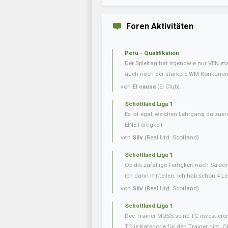
Foren Aktivitäten
Peru - Qualifikation
Der Spieltag hat irgendwie nur VEN e
auch noch der stärkere WM-Konkurrent 
von
El causa
(El Club)
Schottland Liga 1
Es ist egal, welchen Lehrgang du zuer
EINE Fertigkeit
von
Silv
(Real Utd. Scotland)
Schottland Liga 1
Ob die zufällige Fertigkeit nach Saiso
ich dann mitteilen. Ich hab schon 4 L
von
Silv
(Real Utd. Scotland)
Schottland Liga 1
Dee Trainer MUSS seine TC investieren
TC je Kategorie für den Trainer gibt. O