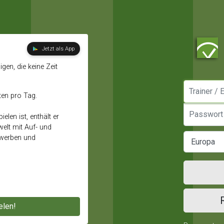
Jetzt als App
gen, die keine Zeit
Manager / E
ten pro Tag.
Passwort
elen ist, enthält er
elt mit Auf- und
ewerben und
elen!