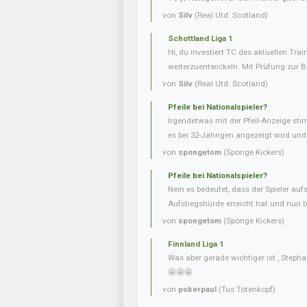
von
Silv
(Real Utd. Scotland)
Schottland Liga 1
Hi, du investiert TC des aktuellen Tra
weiterzuentwickeln. Mit Prüfung zur B
von
Silv
(Real Utd. Scotland)
Pfeile bei Nationalspieler?
Irgendetwas mit der Pfeil-Anzeige sti
es bei 32-Jährigen angezeigt wird und b
von
spongetom
(Sponge Kickers)
Pfeile bei Nationalspieler?
Nein es bedeutet, dass der Spieler aufs
Aufstiegshürde erreicht hat und nun be
von
spongetom
(Sponge Kickers)
Finnland Liga 1
Was aber gerade wichtiger ist , Steph
🤩🤩🤩
von
pokerpaul
(Tus Totenkopf)