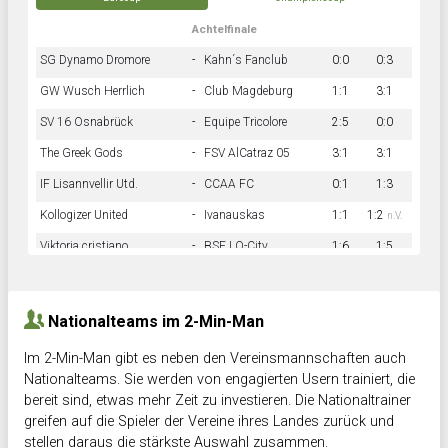
Achtelfinale
SG Dynamo Dromore
-
Kahn´s Fanclub
0:0
0:3
GW Wusch Herrlich
-
Club Magdeburg
1:1
3:1
SV 16 Osnabrück
-
Equipe Tricolore
2:5
0:0
The Greek Gods
-
FSV AlCatraz 05
3:1
3:1
IF Lisannvellir Utd.
-
CCAA FC
0:1
1:3
Kollogizer United
-
Ivanauskas
1:1
1:2
n.V.
Viktoria cristiano
-
BSF LO-City
1:6
1:5
Hnk Rama
-
Südstadkicker
0:1
2:2
Nationalteams im 2-Min-Man
Im 2-Min-Man gibt es neben den Vereinsmannschaften auch
Nationalteams. Sie werden von engagierten Usern trainiert, die
bereit sind, etwas mehr Zeit zu investieren. Die Nationaltrainer
greifen auf die Spieler der Vereine ihres Landes zurück und
stellen daraus die stärkste Auswahl zusammen.