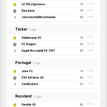
LE PELLEponese
73
127:22
1
Nea Karia
70
123:27
2
>GerstenSaftKommando
63
94:28
3
Türkei
1.Liga
Galatasaray SC
75
117:22
1
FC Dragon
62
90:28
2
İnşaat Bozcaada FK 1957
60
92:36
3
Portugal
1.Liga
Juve FC
73
112:23
1
FSV AlCatraz 05
64
96:32
2
Zentkickers
57
78:37
3
Russland
1.Liga
Seebär 02
65
87:16
1