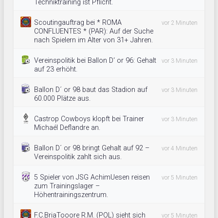
Techniktraining ist Pflicht.
Scoutingauftrag bei * ROMA
vor 2 Minuten
CONFLUENTES * (PAR): Auf der Suche
nach Spielern im Alter von 31+ Jahren.
Vereinspolitik bei Ballon D‘ or 96: Gehalt
vor 3 Minuten
auf 23 erhöht.
Ballon D´ or 98 baut das Stadion auf
vor 3 Minuten
60.000 Plätze aus.
Castrop Cowboys klopft bei Trainer
vor 3 Minuten
Michaél Deflandre an.
Ballon D´ or 98 bringt Gehalt auf 92 –
vor 4 Minuten
Vereinspolitik zahlt sich aus.
5 Spieler von JSG AchimUesen reisen
vor 5 Minuten
zum Trainingslager –
Höhentrainingszentrum.
F.C.BriaTooore R.M. (POL) sieht sich
vor 5 Minuten