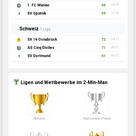
1. FC Maniac
64
94:25
2
SV Sputnik
59
91:26
3
Schweiz
1.Liga
SV 16 Osnabrück
72
94:21
1
AS Cinq Étoiles
71
99:21
2
SV Dortmund
61
85:27
3
Ligen und Wettbewerbe im 2-Min-Man
Meister
Nationaler Pokal