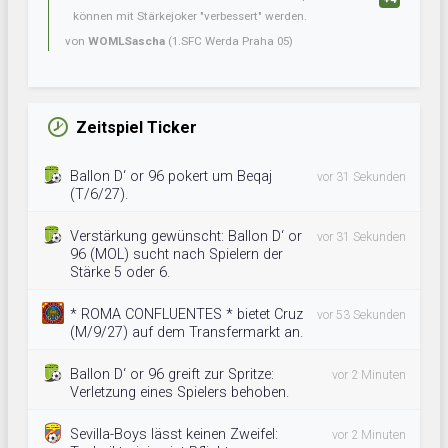
können mit Stärkejoker "verbessert" werden.
von
WOMLSascha
(1.SFC Werda Praha 05)
Zeitspiel Ticker
Ballon D‘ or 96 pokert um Beqaj
vor 31 Sekunden
(T/6/27).
Verstärkung gewünscht: Ballon D‘ or
vor 31 Sekunden
96 (MOL) sucht nach Spielern der
Stärke 5 oder 6.
* ROMA CONFLUENTES * bietet Cruz
vor 53 Sekunden
(M/9/27) auf dem Transfermarkt an.
Ballon D‘ or 96 greift zur Spritze:
vor 2 Minuten
Verletzung eines Spielers behoben.
Sevilla-Boys lässt keinen Zweifel:
vor 2 Minuten