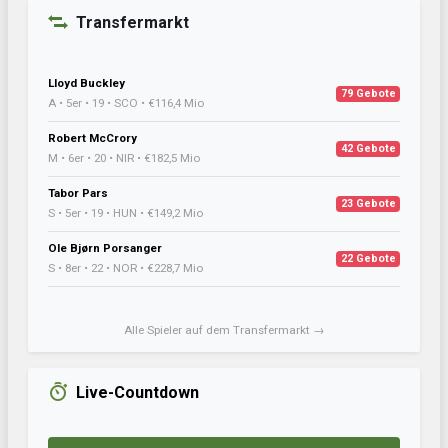
Transfermarkt
Lloyd Buckley
79 Gebote
A • 5er • 19 • SCO • €116,4 Mio
Robert McCrory
42 Gebote
M • 6er • 20 • NIR • €182,5 Mio
Tabor Pars
23 Gebote
S • 5er • 19 • HUN • €149,2 Mio
Ole Bjørn Porsanger
22 Gebote
S • 8er • 22 • NOR • €228,7 Mio
Alle Spieler auf dem Transfermarkt →
Live-Countdown