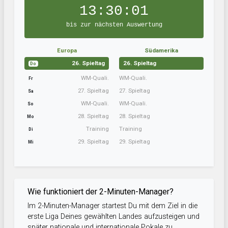
13:30:01
bis zur nächsten Auswertung
Europa
Südamerika
26. Spieltag
26. Spieltag
Do
WM-Quali.
WM-Quali.
Fr
27. Spieltag
27. Spieltag
Sa
WM-Quali.
WM-Quali.
So
28. Spieltag
28. Spieltag
Mo
Training
Training
Di
29. Spieltag
29. Spieltag
Mi
Wie funktioniert der 2-Minuten-Manager?
Im 2-Minuten-Manager startest Du mit dem Ziel in die
erste Liga Deines gewählten Landes aufzusteigen und
später nationale und internationale Pokale zu