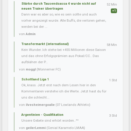
Stärke durch Tausendsassa 4 wurde nicht auf
52 Min
neuen Trainer übertragen
+1
Dann war es aber so, wie es sein sollte und auch
vorher angezeigt wurde. Alle Buffs, die verloren gehen,
werden bei der ...
von
Admin
Transfermarkt (international)
58 Min
Kein Wunder..Ich stehe bei +455 Millionen diese Saison
und das ohne Erfolgsprämien aus Pokal/CC.. Das
aufblähen der P...
von
moggl
(Monnemer FC)
Schottland Liga 1
1 Std
Ok, krass. Jetzt erst nach dem Lesen hier in den
Kommentaren verstehe ich die Werte. Jetzt hast du für
uns die schlecht...
von
ilvesheimergoalie
(07 Lowlands Athletic)
Argentinien - Qualifikation
3 Std
Unsere Gebete sind erhört worden..^^
von
geilerLemmi
(Genial Karamelo LMAA)