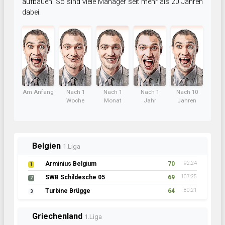
aufbauen. So sind viele Manager seit mehr als 20 Jahren
dabei.
Am Anfang
Nach 1
Nach 1
Nach 1
Nach 10
Woche
Monat
Jahr
Jahren
Belgien
1.Liga
Arminius Belgium
70
92:24
1
SWB Schildesche 05
69
107:25
2
Turbine Brügge
64
80:21
3
Griechenland
1.Liga