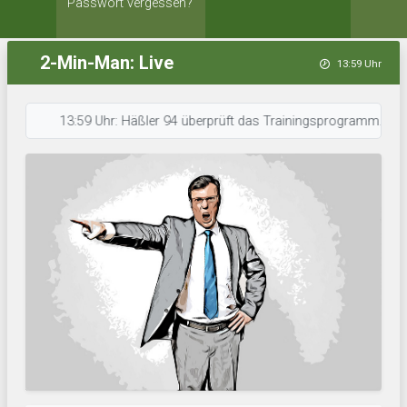
Passwort vergessen?
2-Min-Man: Live
13:59 Uhr
13:59 Uhr: Häßler 94 überprüft das Trainingsprogramm. • 13:57 Uhr: