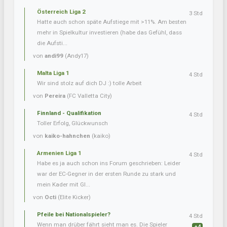
Österreich Liga 2
3 Std
Hatte auch schon späte Aufstiege mit >11%. Am besten
mehr in Spielkultur investieren (habe das Gefühl, dass
die Aufsti...
von
andi99
(Andy17)
Malta Liga 1
4 Std
Wir sind stolz auf dich DJ :) tolle Arbeit
von
Pereira
(FC Valletta City)
Finnland - Qualifikation
4 Std
Toller Erfolg, Glückwunsch
von
kaiko-hahnchen
(kaiko)
Armenien Liga 1
4 Std
Habe es ja auch schon ins Forum geschrieben: Leider
war der EC-Gegner in der ersten Runde zu stark und
mein Kader mit Gl...
von
Octi
(Elite Kicker)
Pfeile bei Nationalspieler?
4 Std
Wenn man drüber fährt sieht man es. Die Spieler
+4