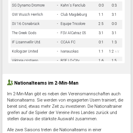
SG Dynamo Dromore
-
Kahn´s Fanclub
0:0
0:3
GW Wusch Herrlich
-
Club Magdeburg
1:1
3:1
SV 16 Osnabrück
-
Equipe Tricolore
2:5
0:0
The Greek Gods
-
FSV AlCatraz 05
3:1
3:1
IF Lisannvellir Utd.
-
CCAA FC
0:1
1:3
Kollogizer United
-
Ivanauskas
1:1
1:2
n.V.
Viktoria cristiano
-
BSF LO-City
1:6
1:5
Hnk Rama
-
Südstadkicker
0:1
2:2
Nationalteams im 2-Min-Man
Im 2-Min-Man gibt es neben den Vereinsmannschaften auch
Nationalteams. Sie werden von engagierten Usern trainiert, die
bereit sind, etwas mehr Zeit zu investieren. Die Nationaltrainer
greifen auf die Spieler der Vereine ihres Landes zurück und
stellen daraus die stärkste Auswahl zusammen.
Alle zwei Saisons treten die Nationalteams in einer