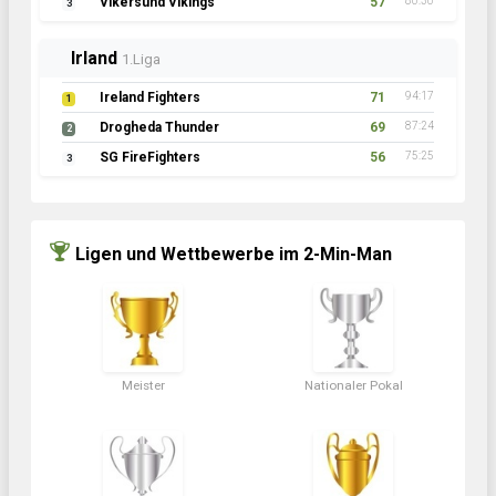
Vikersund Vikings
57
80:30
3
Irland
1.Liga
Ireland Fighters
71
94:17
1
Drogheda Thunder
69
87:24
2
SG FireFighters
56
75:25
3
Ligen und Wettbewerbe im 2-Min-Man
Meister
Nationaler Pokal