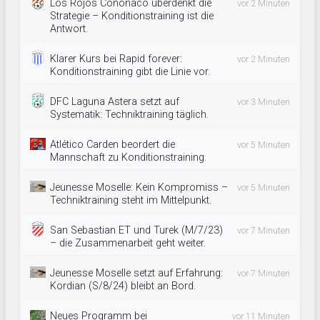
Los Rojos Cononaco überdenkt die
vor 2 Minuten
Strategie – Konditionstraining ist die
Antwort.
Klarer Kurs bei Rapid forever:
vor 2 Minuten
Konditionstraining gibt die Linie vor.
DFC Laguna Astera setzt auf
vor 3 Minuten
Systematik: Techniktraining täglich.
Atlético Carden beordert die
vor 5 Minuten
Mannschaft zu Konditionstraining.
Jeunesse Moselle: Kein Kompromiss –
vor 5 Minuten
Techniktraining steht im Mittelpunkt.
San Sebastian ET und Turek (M/7/23)
vor 7 Minuten
– die Zusammenarbeit geht weiter.
Jeunesse Moselle setzt auf Erfahrung:
vor 7 Minuten
Kordian (S/8/24) bleibt an Bord.
Neues Programm bei
vor 11 Minuten