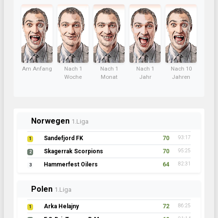
Am Anfang
Nach 1
Nach 1
Nach 1
Nach 10
Woche
Monat
Jahr
Jahren
Norwegen
1.Liga
Sandefjord FK
70
93:17
1
Skagerrak Scorpions
70
95:25
2
Hammerfest Oilers
64
82:31
3
Polen
1.Liga
Arka Helajny
72
86:25
1