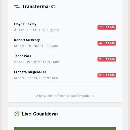
Transfermarkt
Lloyd Buckley
79 Gebote
A • 5er • 19 • SCO • €116,4 Mio
Robert McCrory
42 Gebote
M • 6er • 20 • NIR • €182,5 Mio
Tabor Pars
23 Gebote
S • 5er • 19 • HUN • €149,2 Mio
Ernesto Siegenauer
21 Gebote
M • 4er • 17 • AUT • €29,0 Mio
Alle Spieler auf dem Transfermarkt →
Live-Countdown