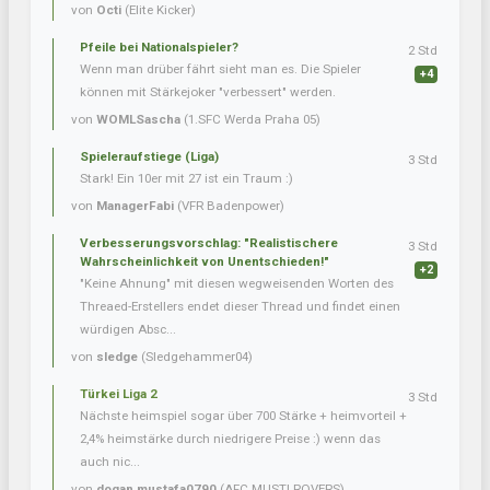
von
Octi
(Elite Kicker)
Pfeile bei Nationalspieler?
2 Std
Wenn man drüber fährt sieht man es. Die Spieler
+4
können mit Stärkejoker "verbessert" werden.
von
WOMLSascha
(1.SFC Werda Praha 05)
Spieleraufstiege (Liga)
3 Std
Stark! Ein 10er mit 27 ist ein Traum :)
von
ManagerFabi
(VFR Badenpower)
Verbesserungsvorschlag: "Realistischere
3 Std
Wahrscheinlichkeit von Unentschieden!"
+2
"Keine Ahnung" mit diesen wegweisenden Worten des
Threaed-Erstellers endet dieser Thread und findet einen
würdigen Absc...
von
sledge
(Sledgehammer04)
Türkei Liga 2
3 Std
Nächste heimspiel sogar über 700 Stärke + heimvorteil +
2,4% heimstärke durch niedrigere Preise :) wenn das
auch nic...
von
dogan.mustafa0790
(AFC MUSTI ROVERS)