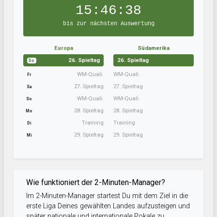
15:46:38
bis zur nächsten Auswertung
Europa
Südamerika
26. Spieltag
26. Spieltag
Do
WM-Quali.
WM-Quali.
Fr
27. Spieltag
27. Spieltag
Sa
WM-Quali.
WM-Quali.
So
28. Spieltag
28. Spieltag
Mo
Training
Training
Di
29. Spieltag
29. Spieltag
Mi
Wie funktioniert der 2-Minuten-Manager?
Im 2-Minuten-Manager startest Du mit dem Ziel in die
erste Liga Deines gewählten Landes aufzusteigen und
später nationale und internationale Pokale zu