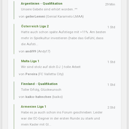
Argentinien - Qualifikation
29 Min
Unsere Gebete sind erhört worden..^^
von
geilerLemmi
(Genial Karamelo LMAA)
Österreich Liga 2
1 Std
Hatte auch schon späte Aufstiege mit >11%. Am besten
mehr in Spielkultur investieren (habe das Gefühl, dass
die Aufsti...
von
andi99
(Andy17)
Malta Liga 1
1 Std
Wir sind stolz auf dich DJ :) tolle Arbeit
von
Pereira
(FC Valletta City)
Finnland - Qualifikation
1 Std
Toller Erfolg, Glückwunsch
von
kaiko-hahnchen
(kaiko)
Armenien Liga 1
2 Std
Habe es ja auch schon ins Forum geschrieben: Leider
war der EC-Gegner in der ersten Runde zu stark und
mein Kader mit Gl...