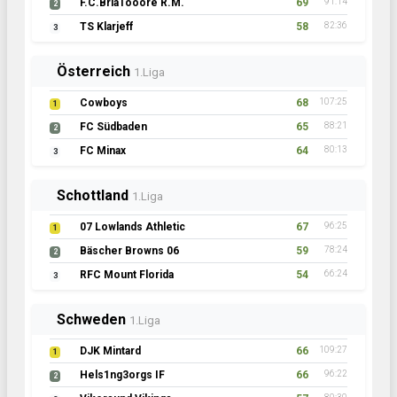
F.C.BriaTooore R.M.
69
91:14
2
TS Klarjeff
58
82:36
3
Österreich
1.Liga
Cowboys
68
107:25
1
FC Südbaden
65
88:21
2
FC Minax
64
80:13
3
Schottland
1.Liga
07 Lowlands Athletic
67
96:25
1
Bäscher Browns 06
59
78:24
2
RFC Mount Florida
54
66:24
3
Schweden
1.Liga
DJK Mintard
66
109:27
1
Hels1ng3orgs IF
66
96:22
2