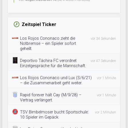
Zeitspiel Ticker
Los Rojos Cononaco zieht die
vor 34 Sekunden
Notbremse – ein Spieler sofort
geheilt.
Deportivo Táchira FC verordnet
vor 47 Sekunden
Einzelgespräche für die Mannschaft.
Los Rojos Cononaco und Lux (S/6/21)
vor 1 Minute
– die Zusammenarbeit geht weiter.
Rapid forever hält Cay (M/9/28) –
vor 1 Minute
Vertrag verlängert.
TSV Bimbelmoser bucht Sportschule:
vor 2 Minuten
10 Spieler im Gepäck.