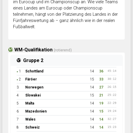
im Eurocup und im Championscup an. Wie viele Teams
eines Landes am Eurocup oder Championscup
teilnehmen, hängt von der Platzierung des Landes in der
Fünfjahreswertung ab – ganz ähnlich wie in der realen
Fußballwelt.
WM-Qualifikation
(rotierend)
Gruppe 2
1
Schottland
14
36
45:14
●
2
Färöer
15
33
30:12
●
3
Norwegen
14
27
26:15
4
Slowakei
15
21
25:22
5
Malta
14
19
22:29
6
Mazedonien
14
15
19:24
7
Wales
14
14
32:27
8
Schweiz
14
14
15:23