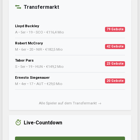
Transfermarkt
Lloyd Buckley
79 Gebote
A • 5er • 19 • SCO • €116,4 Mio
Robert McCrory
42 Gebote
M • 6er • 20 • NIR • €182,5 Mio
Tabor Pars
23 Gebote
S • 5er • 19 • HUN • €149,2 Mio
Ernesto Siegenauer
20 Gebote
M • 4er • 17 • AUT • €29,0 Mio
Alle Spieler auf dem Transfermarkt →
Live-Countdown