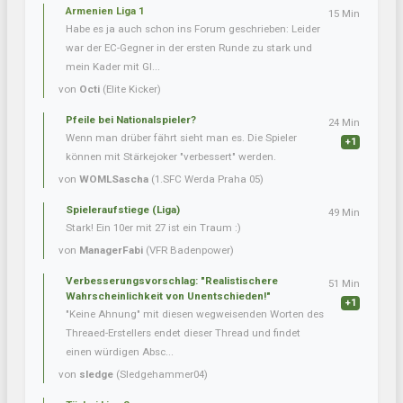
Armenien Liga 1
15 Min
Habe es ja auch schon ins Forum geschrieben: Leider
war der EC-Gegner in der ersten Runde zu stark und
mein Kader mit Gl...
von
Octi
(Elite Kicker)
Pfeile bei Nationalspieler?
24 Min
Wenn man drüber fährt sieht man es. Die Spieler
+1
können mit Stärkejoker "verbessert" werden.
von
WOMLSascha
(1.SFC Werda Praha 05)
Spieleraufstiege (Liga)
49 Min
Stark! Ein 10er mit 27 ist ein Traum :)
von
ManagerFabi
(VFR Badenpower)
Verbesserungsvorschlag: "Realistischere
51 Min
Wahrscheinlichkeit von Unentschieden!"
+1
"Keine Ahnung" mit diesen wegweisenden Worten des
Threaed-Erstellers endet dieser Thread und findet
einen würdigen Absc...
von
sledge
(Sledgehammer04)