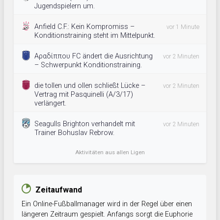
Jugendspielern um.
Anfield C.F.: Kein Kompromiss –
vor 1 Minute
Konditionstraining steht im Mittelpunkt.
Αραδίππου FC ändert die Ausrichtung
vor 2 Minuten
– Schwerpunkt Konditionstraining.
die tollen und ollen schließt Lücke –
vor 2 Minuten
Vertrag mit Pasquinelli (A/3/17)
verlängert.
Seagulls Brighton verhandelt mit
vor 2 Minuten
Trainer Bohuslav Rebrow.
Aktivitäten aus allen Ligen
Zeitaufwand
Ein Online-Fußballmanager wird in der Regel über einen
längeren Zeitraum gespielt. Anfangs sorgt die Euphorie