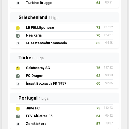
Turbine Brügge
64
80:21
3
Griechenland
1.Liga
LE PELLEponese
73
127:22
1
Nea Karia
70
123:27
2
>GerstenSaftKommando
63
94:28
3
Türkei
1.Liga
Galatasaray SC
75
117:22
1
FC Dragon
62
90:28
2
İnşaat Bozcaada FK 1957
60
92:36
3
Portugal
1.Liga
Juve FC
73
112:23
1
FSV AlCatraz 05
64
96:32
2
Zentkickers
57
78:37
3