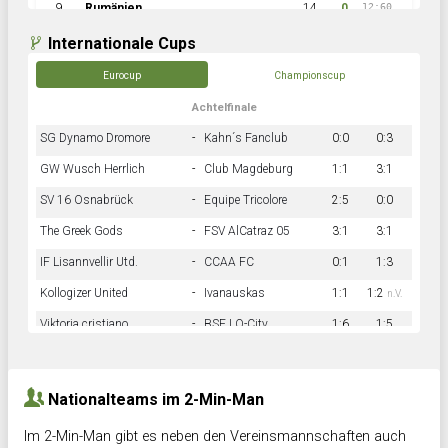
9
Rumänien
14
0
12:60
Internationale Cups
Eurocup
Championscup
Achtelfinale
SG Dynamo Dromore
-
Kahn´s Fanclub
0:0
0:3
GW Wusch Herrlich
-
Club Magdeburg
1:1
3:1
SV 16 Osnabrück
-
Equipe Tricolore
2:5
0:0
The Greek Gods
-
FSV AlCatraz 05
3:1
3:1
IF Lisannvellir Utd.
-
CCAA FC
0:1
1:3
Kollogizer United
-
Ivanauskas
1:1
1:2
n.V.
Viktoria cristiano
-
BSF LO-City
1:6
1:5
Hnk Rama
-
Südstadkicker
0:1
2:2
Nationalteams im 2-Min-Man
Im 2-Min-Man gibt es neben den Vereinsmannschaften auch