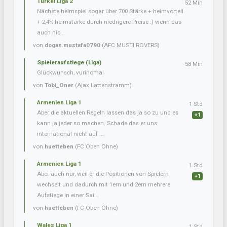
Türkei Liga 2
52 Min
Nächste heimspiel sogar über 700 Stärke + heimvorteil
+ 2,4% heimstärke durch niedrigere Preise :) wenn das
auch nic...
von
dogan.mustafa0790
(AFC MUSTI ROVERS)
Spieleraufstiege (Liga)
58 Min
Glückwunsch, vurinoma!
von
Tobi_Oner
(Ajax Lattenstramm)
Armenien Liga 1
1 Std
Aber die aktuellen Regeln lassen das ja so zu und es
+1
kann ja jeder so machen. Schade das er uns
international nicht auf ...
von
huetteben
(FC Oben Ohne)
Armenien Liga 1
1 Std
Aber auch nur, weil er die Positionen von Spielern
+1
wechselt und dadurch mit 1ern und 2ern mehrere
Aufstiege in einer Sai...
von
huetteben
(FC Oben Ohne)
Wales Liga 1
1 Std