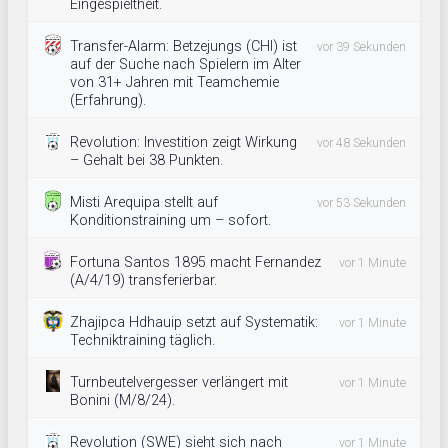
Eingespieltheit.
Transfer-Alarm: Betzejungs (CHI) ist
vor 39 Sekunden
auf der Suche nach Spielern im Alter
von 31+ Jahren mit Teamchemie
(Erfahrung).
Revolution: Investition zeigt Wirkung
vor 48 Sekunden
– Gehalt bei 38 Punkten.
Misti Arequipa stellt auf
vor 53 Sekunden
Konditionstraining um – sofort.
Fortuna Santos 1895 macht Fernandez
vor 1 Minute
(A/4/19) transferierbar.
Zhajipca Hdhauip setzt auf Systematik:
vor 1 Minute
Techniktraining täglich.
Turnbeutelvergesser verlängert mit
vor 1 Minute
Bonini (M/8/24).
Revolution (SWE) sieht sich nach
vor 1 Minute