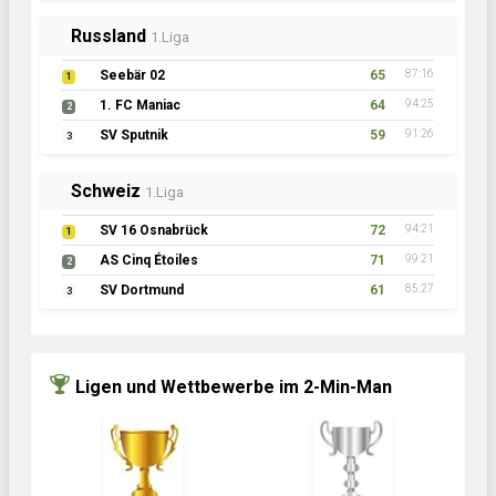
Russland
1.Liga
Seebär 02
65
87:16
1
1. FC Maniac
64
94:25
2
SV Sputnik
59
91:26
3
Schweiz
1.Liga
SV 16 Osnabrück
72
94:21
1
AS Cinq Étoiles
71
99:21
2
SV Dortmund
61
85:27
3
Ligen und Wettbewerbe im 2-Min-Man