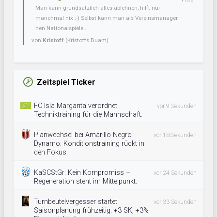
Man kann grundsätzlich alles ablehnen, hilft nur
manchmal nix ;-) Selbst kann man als Vereinsmanager
nen Nationalspiele...
von
Kristoff
(Kristoffs Buam)
Zeitspiel Ticker
FC Isla Margarita verordnet
vor 9 Sekunden
Techniktraining für die Mannschaft.
Planwechsel bei Amarillo Negro
vor 18 Sekunden
Dynamo: Konditionstraining rückt in
den Fokus.
KaSCStGr: Kein Kompromiss –
vor 24 Sekunden
Regeneration steht im Mittelpunkt.
Turnbeutelvergesser startet
vor 33 Sekunden
Saisonplanung frühzeitig: +3 SK, +3%