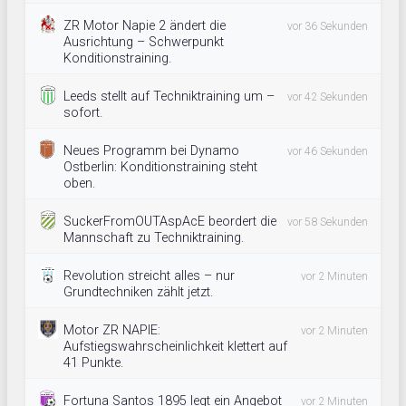
ZR Motor Napie 2 ändert die
vor 36 Sekunden
Ausrichtung – Schwerpunkt
Konditionstraining.
Leeds stellt auf Techniktraining um –
vor 42 Sekunden
sofort.
Neues Programm bei Dynamo
vor 46 Sekunden
Ostberlin: Konditionstraining steht
oben.
SuckerFromOUTAspAcE beordert die
vor 58 Sekunden
Mannschaft zu Techniktraining.
Revolution streicht alles – nur
vor 2 Minuten
Grundtechniken zählt jetzt.
Motor ZR NAPIE:
vor 2 Minuten
Aufstiegswahrscheinlichkeit klettert auf
41 Punkte.
Fortuna Santos 1895 legt ein Angebot
vor 2 Minuten