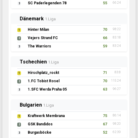
SC Paderlegenden 78
55
66:24
3
Dänemark
1.Liga
Hinter Milan
70
98:22
1
Vejers Strand FC
66
83:18
2
The Warriors
59
83:24
3
Tschechien
1.Liga
Hirschplatz_rockt
71
83:8
1
1.FC Tobist Rosel
70
115:24
2
1.SFC Werda Praha 05
63
96:27
3
Bulgarien
1.Liga
Kraftwerk Membrana
75
86:14
1
GSK Bandidos
67
98:20
2
Burgasböcke
52
62:39
3