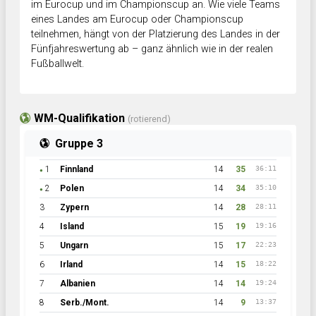
im Eurocup und im Championscup an. Wie viele Teams
eines Landes am Eurocup oder Championscup
teilnehmen, hängt von der Platzierung des Landes in der
Fünfjahreswertung ab – ganz ähnlich wie in der realen
Fußballwelt.
WM-Qualifikation
(rotierend)
Gruppe 3
1
Finnland
14
35
36:11
●
2
Polen
14
34
35:10
●
3
Zypern
14
28
28:11
4
Island
15
19
19:16
5
Ungarn
15
17
22:23
6
Irland
14
15
18:22
7
Albanien
14
14
19:24
8
Serb./Mont.
14
9
13:37