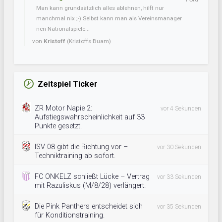
Man kann grundsätzlich alles ablehnen, hilft nur
manchmal nix ;-) Selbst kann man als Vereinsmanager
nen Nationalspiele...
von
Kristoff
(Kristoffs Buam)
Zeitspiel Ticker
ZR Motor Napie 2:
vor 4 Sekunden
Aufstiegswahrscheinlichkeit auf 33
Punkte gesetzt.
ISV 08 gibt die Richtung vor –
vor 30 Sekunden
Techniktraining ab sofort.
FC ONKELZ schließt Lücke – Vertrag
vor 33 Sekunden
mit Razuliskus (M/8/28) verlängert.
Die Pink Panthers entscheidet sich
vor 35 Sekunden
für Konditionstraining.