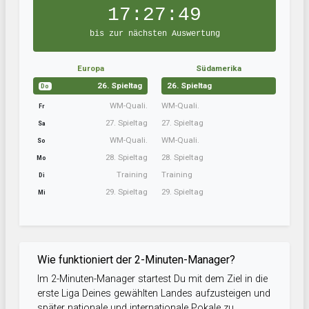
17:27:49
bis zur nächsten Auswertung
Europa
Südamerika
26. Spieltag
26. Spieltag
Do
WM-Quali.
WM-Quali.
Fr
27. Spieltag
27. Spieltag
Sa
WM-Quali.
WM-Quali.
So
28. Spieltag
28. Spieltag
Mo
Training
Training
Di
29. Spieltag
29. Spieltag
Mi
Wie funktioniert der 2-Minuten-Manager?
Im 2-Minuten-Manager startest Du mit dem Ziel in die
erste Liga Deines gewählten Landes aufzusteigen und
später nationale und internationale Pokale zu