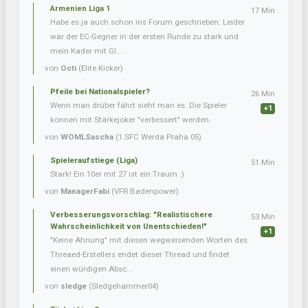
Armenien Liga 1
17 Min
Habe es ja auch schon ins Forum geschrieben: Leider
war der EC-Gegner in der ersten Runde zu stark und
mein Kader mit Gl...
von
Octi
(Elite Kicker)
Pfeile bei Nationalspieler?
26 Min
Wenn man drüber fährt sieht man es. Die Spieler
+1
können mit Stärkejoker "verbessert" werden.
von
WOMLSascha
(1.SFC Werda Praha 05)
Spieleraufstiege (Liga)
51 Min
Stark! Ein 10er mit 27 ist ein Traum :)
von
ManagerFabi
(VFR Badenpower)
Verbesserungsvorschlag: "Realistischere
53 Min
Wahrscheinlichkeit von Unentschieden!"
+1
"Keine Ahnung" mit diesen wegweisenden Worten des
Threaed-Erstellers endet dieser Thread und findet
einen würdigen Absc...
von
sledge
(Sledgehammer04)