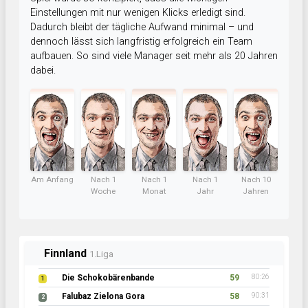
Einstellungen mit nur wenigen Klicks erledigt sind.
Dadurch bleibt der tägliche Aufwand minimal – und
dennoch lässt sich langfristig erfolgreich ein Team
aufbauen. So sind viele Manager seit mehr als 20 Jahren
dabei.
Am Anfang
Nach 1
Nach 1
Nach 1
Nach 10
Woche
Monat
Jahr
Jahren
Finnland
1.Liga
Die Schokobärenbande
59
80:26
1
Falubaz Zielona Gora
58
90:31
2