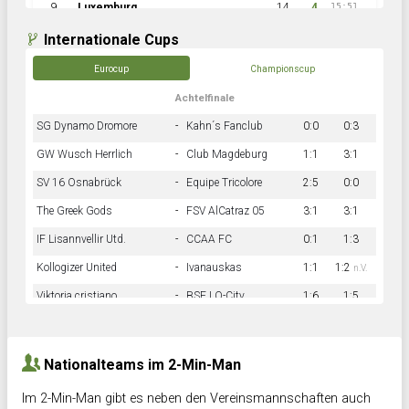
9
Luxemburg
14
4
15:51
Internationale Cups
Eurocup
Championscup
Achtelfinale
SG Dynamo Dromore
-
Kahn´s Fanclub
0:0
0:3
GW Wusch Herrlich
-
Club Magdeburg
1:1
3:1
SV 16 Osnabrück
-
Equipe Tricolore
2:5
0:0
The Greek Gods
-
FSV AlCatraz 05
3:1
3:1
IF Lisannvellir Utd.
-
CCAA FC
0:1
1:3
Kollogizer United
-
Ivanauskas
1:1
1:2
n.V.
Viktoria cristiano
-
BSF LO-City
1:6
1:5
Hnk Rama
-
Südstadkicker
0:1
2:2
Nationalteams im 2-Min-Man
Im 2-Min-Man gibt es neben den Vereinsmannschaften auch