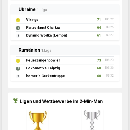
Ukraine
1.Liga
Vikings
71
101:22
1
Panzerfaust Charkiw
64
83:25
2
Dynamo Wodka (Lemon)
61
89:27
3
Rumänien
1.Liga
Feuerzangenbowler
73
106:20
1
Lokomotive Leipzig
60
103:26
2
homer´s Gurkentruppe
60
88:32
3
Ligen und Wettbewerbe im 2-Min-Man