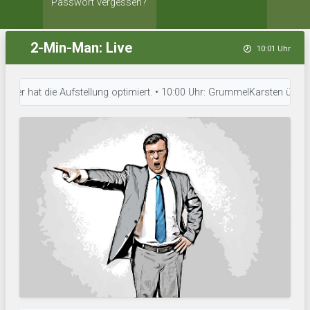
Passwort vergessen?
2-Min-Man: Live
10:01 Uhr
cker hat die Aufstellung optimiert. • 10:00 Uhr: GrummelKarsten überprüf