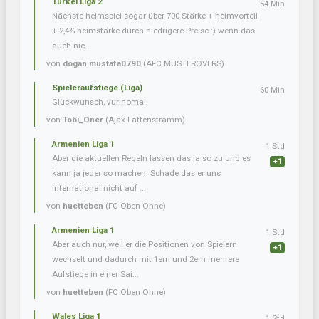
Türkei Liga 2
54 Min
Nächste heimspiel sogar über 700 Stärke + heimvorteil
+ 2,4% heimstärke durch niedrigere Preise :) wenn das
auch nic...
von
dogan.mustafa0790
(AFC MUSTI ROVERS)
Spieleraufstiege (Liga)
60 Min
Glückwunsch, vurinoma!
von
Tobi_Oner
(Ajax Lattenstramm)
Armenien Liga 1
1 Std
Aber die aktuellen Regeln lassen das ja so zu und es
+1
kann ja jeder so machen. Schade das er uns
international nicht auf ...
von
huetteben
(FC Oben Ohne)
Armenien Liga 1
1 Std
Aber auch nur, weil er die Positionen von Spielern
+1
wechselt und dadurch mit 1ern und 2ern mehrere
Aufstiege in einer Sai...
von
huetteben
(FC Oben Ohne)
Wales Liga 1
1 Std