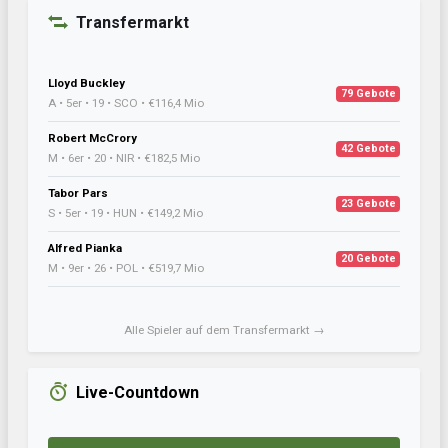
Transfermarkt
Lloyd Buckley
79 Gebote
A • 5er • 19 • SCO • €116,4 Mio
Robert McCrory
42 Gebote
M • 6er • 20 • NIR • €182,5 Mio
Tabor Pars
23 Gebote
S • 5er • 19 • HUN • €149,2 Mio
Alfred Pianka
20 Gebote
M • 9er • 26 • POL • €519,7 Mio
Alle Spieler auf dem Transfermarkt →
Live-Countdown