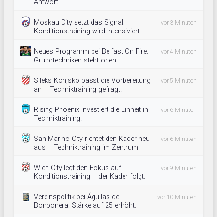
Antwort.
Moskau City setzt das Signal:
vor 3 Minuten
Konditionstraining wird intensiviert.
Neues Programm bei Belfast On Fire:
vor 4 Minuten
Grundtechniken steht oben.
Sileks Konjsko passt die Vorbereitung
vor 5 Minuten
an – Techniktraining gefragt.
Rising Phoenix investiert die Einheit in
vor 6 Minuten
Techniktraining.
San Marino City richtet den Kader neu
vor 6 Minuten
aus – Techniktraining im Zentrum.
Wien City legt den Fokus auf
vor 9 Minuten
Konditionstraining – der Kader folgt.
Vereinspolitik bei Águilas de
vor 10 Minuten
Bonbonera: Stärke auf 25 erhöht.