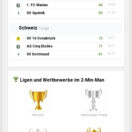
1. FC Maniac
64
94:25
2
SV Sputnik
59
91:26
3
Schweiz
1.Liga
SV 16 Osnabrück
72
94:21
1
AS Cinq Étoiles
71
99:21
2
SV Dortmund
61
85:27
3
Ligen und Wettbewerbe im 2-Min-Man
Meister
Nationaler Pokal