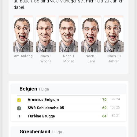
aufbauen. So sind viele Manager seit mehr als 20 Jahren
dabei.
Am Anfang
Nach 1
Nach 1
Nach 1
Nach 10
Woche
Monat
Jahr
Jahren
Belgien
1.Liga
Arminius Belgium
70
92:24
1
SWB Schildesche 05
69
107:25
2
Turbine Brügge
64
80:21
3
Griechenland
1.Liga