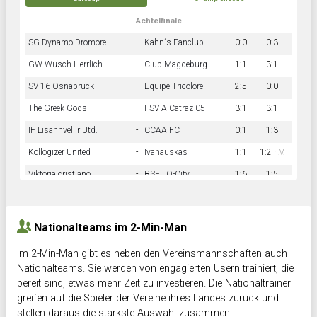
Achtelfinale
SG Dynamo Dromore
-
Kahn´s Fanclub
0:0
0:3
GW Wusch Herrlich
-
Club Magdeburg
1:1
3:1
SV 16 Osnabrück
-
Equipe Tricolore
2:5
0:0
The Greek Gods
-
FSV AlCatraz 05
3:1
3:1
IF Lisannvellir Utd.
-
CCAA FC
0:1
1:3
Kollogizer United
-
Ivanauskas
1:1
1:2
n.V.
Viktoria cristiano
-
BSF LO-City
1:6
1:5
Hnk Rama
-
Südstadkicker
0:1
2:2
Nationalteams im 2-Min-Man
Im 2-Min-Man gibt es neben den Vereinsmannschaften auch
Nationalteams. Sie werden von engagierten Usern trainiert, die
bereit sind, etwas mehr Zeit zu investieren. Die Nationaltrainer
greifen auf die Spieler der Vereine ihres Landes zurück und
stellen daraus die stärkste Auswahl zusammen.