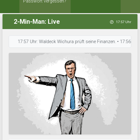
Passwort vergessen?
2-Min-Man: Live
17:57 Uhr
17:57 Uhr: Waldeck Wichura prüft seine Finanzen. • 17:56 Uhr: Peter