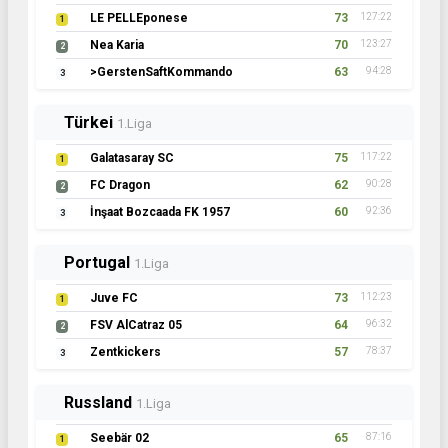
LE PELLEponese
73
127:22
1
Nea Karia
70
123:27
2
>GerstenSaftKommando
63
94:28
3
Türkei
1.Liga
Galatasaray SC
75
117:22
1
FC Dragon
62
90:28
2
İnşaat Bozcaada FK 1957
60
92:36
3
Portugal
1.Liga
Juve FC
73
112:23
1
FSV AlCatraz 05
64
96:32
2
Zentkickers
57
78:37
3
Russland
1.Liga
Seebär 02
65
87:16
1