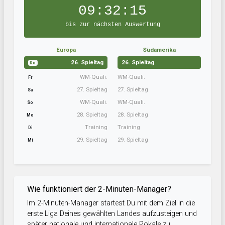
09:32:14
bis zur nächsten Auswertung
Europa
Südamerika
26. Spieltag
26. Spieltag
Do
WM-Quali.
WM-Quali.
Fr
27. Spieltag
27. Spieltag
Sa
WM-Quali.
WM-Quali.
So
28. Spieltag
28. Spieltag
Mo
Training
Training
Di
29. Spieltag
29. Spieltag
Mi
Wie funktioniert der 2-Minuten-Manager?
Im 2-Minuten-Manager startest Du mit dem Ziel in die
erste Liga Deines gewählten Landes aufzusteigen und
später nationale und internationale Pokale zu