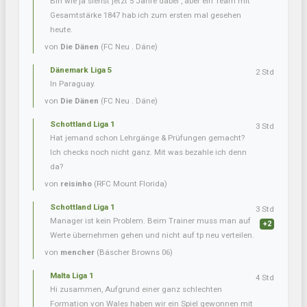
Bin wie ja siehst jetzt 5 Jahre dabei , aber ein Team mit
Gesamtstärke 1847 hab ich zum ersten mal gesehen
heute.
von
Die Dänen
(FC Neu . Däne)
Dänemark Liga 5
2 Std
In Paraguay.
von
Die Dänen
(FC Neu . Däne)
Schottland Liga 1
3 Std
Hat jemand schon Lehrgänge & Prüfungen gemacht?
Ich checks noch nicht ganz. Mit was bezahle ich denn
da?
von
reisinho
(RFC Mount Florida)
Schottland Liga 1
3 Std
Manager ist kein Problem. Beim Trainer muss man auf
+2
Werte übernehmen gehen und nicht auf tp neu verteilen.
von
mencher
(Bäscher Browns 06)
Malta Liga 1
4 Std
Hi zusammen, Aufgrund einer ganz schlechten
Formation von Wales haben wir ein Spiel gewonnen mit