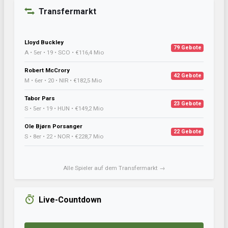
Transfermarkt
Lloyd Buckley
79 Gebote
A • 5er • 19 • SCO • €116,4 Mio
Robert McCrory
42 Gebote
M • 6er • 20 • NIR • €182,5 Mio
Tabor Pars
23 Gebote
S • 5er • 19 • HUN • €149,2 Mio
Ole Bjørn Porsanger
22 Gebote
S • 8er • 22 • NOR • €228,7 Mio
Alle Spieler auf dem Transfermarkt →
Live-Countdown