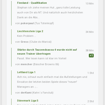
Finnland - Qualifikation
13 Min
Stephan ich ziehe meinen Hut , ganz tolle Leistung
auch von Dir als NT. Und natürlich auch herzlichsten
Dank an die Abs...
von
pokerpaul
(Tus Totenkopf)
Liechtenstein Liga 2
34 Min
Kein Problem …
von
Gress
(Clube do Maricá)
Stärke durch Tausendsassa 4 wurde nicht auf
38 Min
neuen Trainer übertragen
+1
Passt. Wer lesen kann ist klar im Vorteil
von
mencher
(Bäscher Browns 06)
Lettland Liga 1
1 Std
Ach nix, schaut euch einfach mal die Aufstellungen und
Einsätze der letzten beiden Spiele dieses "neuen"
Managers an. ;...
von
derKami
(Kahn´s Fanclub)
Dänemark Liga 5
2 Std