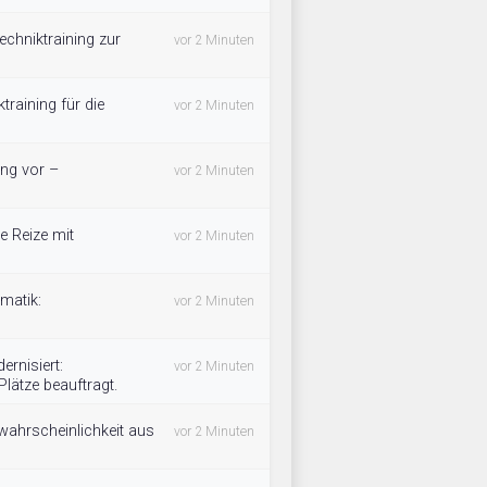
chniktraining zur
vor 2 Minuten
training für die
vor 2 Minuten
ung vor –
vor 2 Minuten
e Reize mit
vor 2 Minuten
ematik:
vor 2 Minuten
rnisiert:
vor 2 Minuten
lätze beauftragt.
wahrscheinlichkeit aus
vor 2 Minuten