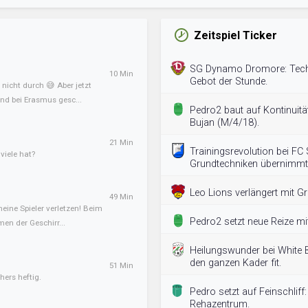
Zeitspiel Ticker
SG Dynamo Dromore: Techni
10 Min
Gebot der Stunde.
nicht durch 😅 Aber jetzt
nd bei Erasmus gesc...
Pedro2 baut auf Kontinuitä
Bujan (M/4/18).
21 Min
Trainingsrevolution bei FC 
iele hat?
Grundtechniken übernimmt
Leo Lions verlängert mit G
49 Min
meine Spieler verletzen! Beim
Pedro2 setzt neue Reize mit
en der Geschirr...
Heilungswunder bei White 
den ganzen Kader fit.
51 Min
hers heftig.
Pedro setzt auf Feinschliff: 
Rehazentrum.