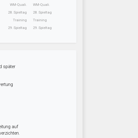
WM-Quali.
WM-Quali.
28. Spieltag
28. Spieltag
Training
Training
29. Spieltag
29. Spieltag
d später
wertung
itung auf
erzichten.