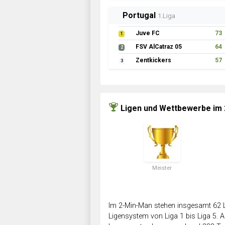
Portugal
1.Liga
Juve FC
73
1
FSV AlCatraz 05
64
2
Zentkickers
57
3
Ligen und Wettbewerbe im
Meister
Im 2-Min-Man stehen insgesamt 62 L
Ligensystem von Liga 1 bis Liga 5. Ab