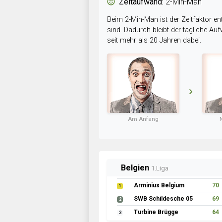
Zeitaufwand:
2-Min-Man
Beim 2-Min-Man ist der Zeitfaktor en
sind. Dadurch bleibt der tägliche A
seit mehr als 20 Jahren dabei.
Am Anfang
Belgien
1.Liga
Arminius Belgium
70
1
SWB Schildesche 05
69
2
Turbine Brügge
64
3