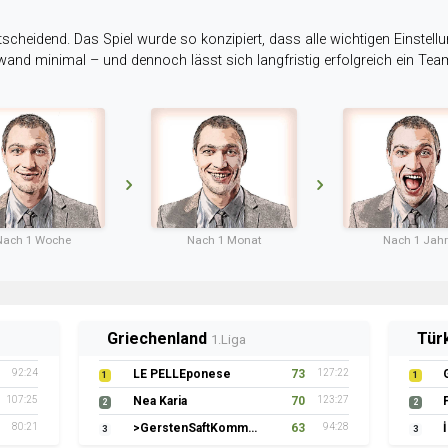
tscheidend. Das Spiel wurde so konzipiert, dass alle wichtigen Einstellu
ufwand minimal – und dennoch lässt sich langfristig erfolgreich ein Te
Nach 1 Woche
Nach 1 Monat
Nach 1 Jahr
Griechenland
Tür
1.Liga
92:24
LE PELLEponese
73
127:22
1
1
107:25
Nea Karia
70
123:27
2
2
80:21
>GerstenSaftKommando
63
94:28
3
3