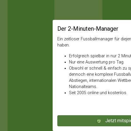
Der 2-Minuten-Manager
Ein zeitloser Fussballmanager für diejeni
haben.
Erfolgreich spielbar in nur 2 Minu
Nur eine Auswertung pro Tag.
Obwohl er schnell & einfach zu spi
dennoch eine komplexe Fussballw
Abstiegen, internationalen Wettb
Nationalteams.
Seit 2005 online und kostenlos.
Jetzt mitspi