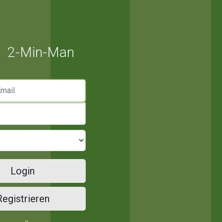
2-Min-Man
mail
Login
Registrieren