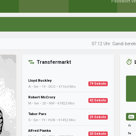
Passwort ve
07:12 Uhr: Gandi bereitet sich a
Transfermarkt
Lloyd Buckley
79 Gebote
A • 5er • 19 • SCO • €116,4 Mio
Robert McCrory
42 Gebote
M • 6er • 20 • NIR • €182,5 Mio
Tabor Pars
23 Gebote
Do
S • 5er • 19 • HUN • €149,2 Mio
Fr
Alfred Pianka
Sa
20 Gebote