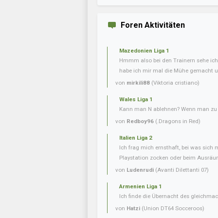
Foren Aktivitäten
Mazedonien Liga 1
Hmmm also bei den Trainern sehe ich 
habe ich mir mal die Mühe gemacht u
von
mirkili88
(Viktoria cristiano)
Wales Liga 1
Kann man N ablehnen? Wenn man zu v
von
Redboy96
(.Dragons in Red)
Italien Liga 2
Ich frag mich ernsthaft, bei was sich 
Playstation zocken oder beim Ausräum
von
Ludenrudi
(Avanti Dilettanti 07)
Armenien Liga 1
Ich finde die Übernacht des gleichmac
von
Hatzi
(Union DT64 Socceroos)