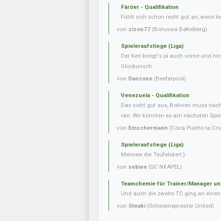
Färöer - Qualifikation
Fühlt sich schon recht gut an, wenn 
von
zizou77
(Borussia Bøkelberg)
Spieleraufstiege (Liga)
Der Kerl kriegt's ja auch vorne und hint
Glückunsch.
von
Danzone
(Beeferpool)
Venezuela - Qualifikation
Das sieht gut aus, Bolivien muss näc
ran. Wir könnten es am nächsten Spielt
von
Emschermann
(Coca Puerto la Cru
Spieleraufstiege (Liga)
Mennea der Teufelskerl:)
von
sebiee
(SC N€APEL)
Teamchemie für Trainer/Manager un
Und auch die zweite TC ging an einen 
von
Steaki
(Schweinepriester United)