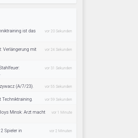
ktraining ist das
vor 20 Sekunden
t: Verlängerung mit
vor 24 Sekunden
Stahlfeuer:
vor 31 Sekunden
.
rzywacz (A/7/23).
vor 55 Sekunden
 Techniktraining.
vor 59 Sekunden
Boys Minsk: Arzt macht
vor 1 Minute
2 Spieler in
vor 2 Minuten