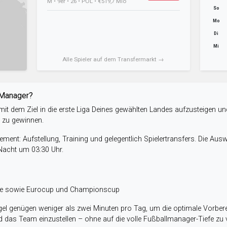
M • 9er • 26 • POL • €519,7 Mio
So
Mo
Di
Mi
Alle Spieler auf dem Transfermarkt →
-Manager?
it dem Ziel in die erste Liga Deines gewählten Landes aufzusteigen un
e zu gewinnen.
ent: Aufstellung, Training und gelegentlich Spielertransfers. Die Aus
 Nacht um 03:30 Uhr.
ele sowie Eurocup und Championscup
el genügen weniger als zwei Minuten pro Tag, um die optimale Vorbere
 das Team einzustellen – ohne auf die volle Fußballmanager-Tiefe zu v