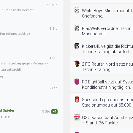
51 Min
kein Rabe mehr kommt...
White Boys Minsk macht Te
Chefsache.
BlauWeiß verordnet Technik
1 Std
en reingesteckt. ;-)
Mannschaft.
Kickers4Live gibt die Richt
Techniktraining ab sofort.
1 Std
hsten Spieltag gegen Paraguay
2.FC Raufar Nord setzt neu
Techniktraining.
ag tatsächli...
z)
FC Eight8all setzt auf Syst
Konditionstraining täglich.
2 Std
Spessart Leprechauns mode
Stadionumbau auf 65.000 P
d Spieler
3 Std
+1
älteren.
GSC Kasuri baut Aufstiegs
– Stand: 26 Punkte.