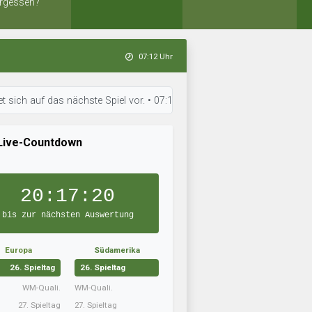
rgessen?
07:12 Uhr
uf das nächste Spiel vor. • 07:11 Uhr: Viking Spessart hat neue Taktike
Live-Countdown
20:17:19
bis zur nächsten Auswertung
Europa
Südamerika
26. Spieltag
26. Spieltag
WM-Quali.
WM-Quali.
27. Spieltag
27. Spieltag