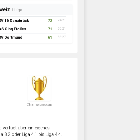
weiz
1.Liga
SV 16 Osnabrück
72
94:21
AS Cinq Étoiles
71
99:21
SV Dortmund
61
85:27
Championscup
verfügt über ein eigenes
a 3.2 oder Liga 4.1 bis Liga 4.4.