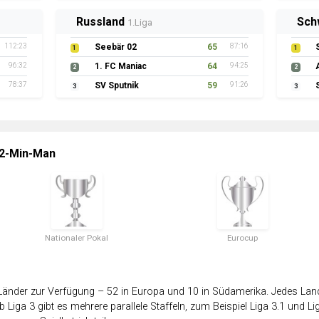
Russland
Sch
1.Liga
112:23
Seebär 02
65
87:16
1
1
96:32
1. FC Maniac
64
94:25
2
2
78:37
SV Sputnik
59
91:26
3
3
 2-Min-Man
Nationaler Pokal
Eurocup
änder zur Verfügung – 52 in Europa und 10 in Südamerika. Jedes Land 
 Liga 3 gibt es mehrere parallele Staffeln, zum Beispiel Liga 3.1 und Lig