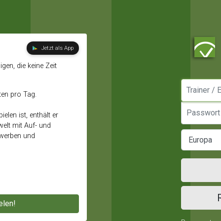
Jetzt als App
gen, die keine Zeit
Manager / E
ten pro Tag.
Passwort
elen ist, enthält er
elt mit Auf- und
ewerben und
elen!