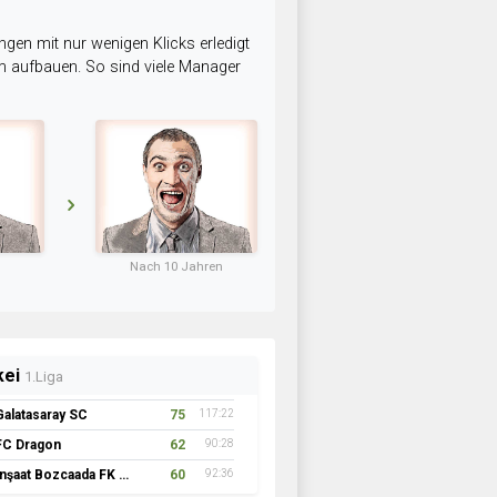
ngen mit nur wenigen Klicks erledigt
am aufbauen. So sind viele Manager
Nach 10 Jahren
kei
1.Liga
Galatasaray SC
75
117:22
FC Dragon
62
90:28
İnşaat Bozcaada FK 1957
60
92:36