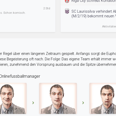
Riga City schreibt Konditio
2 Std
SC Laurissilva verhindert 
ens. Schon komisch.
(M/2/19) bekommt neuen V
Aktivitäte
r Regel über einen längeren Zeitraum gespielt. Anfangs sorgt die Eupho
 diese Begeisterung oft nach. Die Folge: Das eigene Team erhält immer
stieren, zunehmend den Vorsprung ausbauen und die Spitze übernehme
nlinefussballmanager