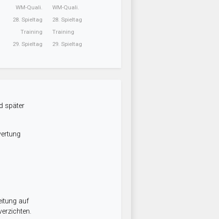
WM-Quali.
WM-Quali.
28. Spieltag
28. Spieltag
Training
Training
29. Spieltag
29. Spieltag
d später
wertung
itung auf
erzichten.