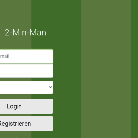
2-Min-Man
mail
Login
Registrieren