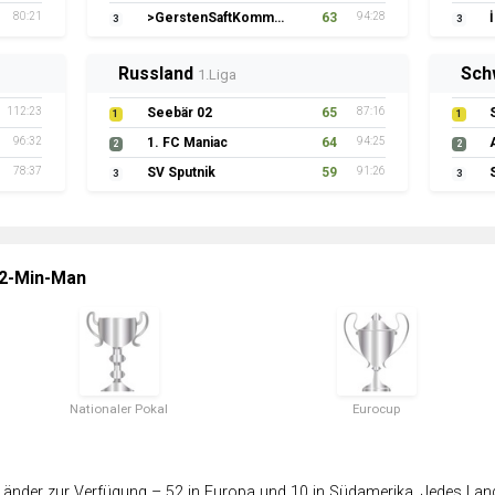
80:21
>GerstenSaftKommando
63
94:28
3
3
Russland
Sch
1.Liga
112:23
Seebär 02
65
87:16
1
1
96:32
1. FC Maniac
64
94:25
2
2
78:37
SV Sputnik
59
91:26
3
3
 2-Min-Man
Nationaler Pokal
Eurocup
änder zur Verfügung – 52 in Europa und 10 in Südamerika. Jedes Land 