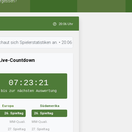
rgessen?
20:06 Uhr
 Spielerstatistiken an. • 20:06 Uhr: FC Hinkebein hat neue Taktiken eing
Live-Countdown
07:23:20
bis zur nächsten Auswertung
Europa
Südamerika
26. Spieltag
26. Spieltag
WM-Quali.
WM-Quali.
27. Spieltag
27. Spieltag