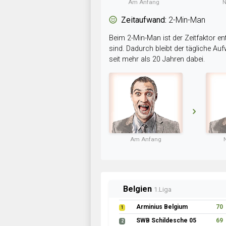
Am Anfang
N
Zeitaufwand:
2-Min-Man
Beim 2-Min-Man ist der Zeitfaktor en
sind. Dadurch bleibt der tägliche A
seit mehr als 20 Jahren dabei.
Am Anfang
Belgien
1.Liga
Arminius Belgium
70
1
SWB Schildesche 05
69
2