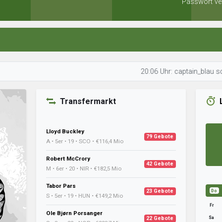
Passwort ve
20:06 Uhr: captain_blau schaut sich
Transfermarkt
Lloyd Buckley
79 Gebote
A • 5er • 19 • SCO • €116,4 Mio
Robert McCrory
42 Gebote
M • 6er • 20 • NIR • €182,5 Mio
Tabor Pars
23 Gebote
Do
S • 5er • 19 • HUN • €149,2 Mio
Fr
Ole Bjørn Porsanger
Sa
22 Gebote