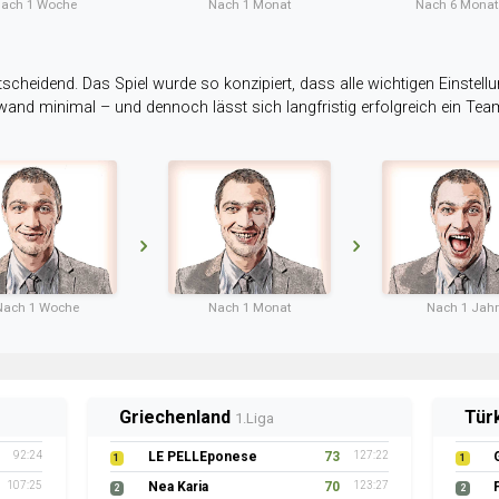
ach 1 Woche
Nach 1 Monat
Nach 6 Mona
tscheidend. Das Spiel wurde so konzipiert, dass alle wichtigen Einstellu
ufwand minimal – und dennoch lässt sich langfristig erfolgreich ein Te
Nach 1 Woche
Nach 1 Monat
Nach 1 Jahr
Griechenland
Tür
1.Liga
92:24
LE PELLEponese
73
127:22
1
1
107:25
Nea Karia
70
123:27
2
2