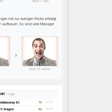
ten
Nach 1 Jahr
ngen mit nur wenigen Klicks erledigt
am aufbauen. So sind viele Manager
Nach 10 Jahren
kei
1.Liga
Galatasaray SC
75
117:22
FC Dragon
62
90:28