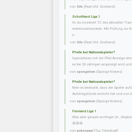
von
Silv
(Real Utd. Scotland)
Schottland Liga 1
Hi, du investiert TC des aktuellen Tra
weiterzuentwickeln. Mit Prüfung zur 
e...
von
Silv
(Real Utd. Scotland)
Pfeile bei Nationalspieler?
Irgendetwas mit der Pfeil-Anzeige sti
es bei 32-Jährigen angezeigt wird und b
von
spongetom
(Sponge Kickers)
Pfeile bei Nationalspieler?
Nein es bedeutet, dass der Spieler aufs
Aufstiegshürde erreicht hat und nun be
von
spongetom
(Sponge Kickers)
Finnland Liga 1
Was aber gerade wichtiger ist , Steph
🤩🤩🤩
von
pokerpaul
(Tus Totenkopf)