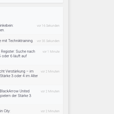
nkebein:
vor 16 Sekunden
en.
e mit Techniktraining.
vor 35 Sekunden
e Register: Suche nach
vor 1 Minute
 oder 6 läuft auf
cht Verstärkung – im
vor 2 Minuten
Stärke 3 oder 4 im Alter
BlackArrow United
vor 2 Minuten
ielern der Stärke 3
n City:
vor 2 Minuten