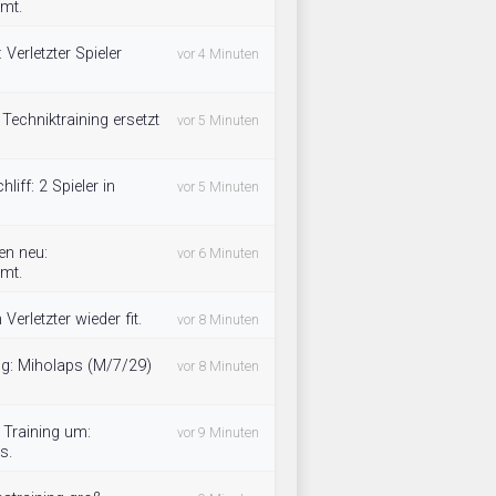
mmt.
: Verletzter Spieler
vor 4 Minuten
 Techniktraining ersetzt
vor 5 Minuten
hliff: 2 Spieler in
vor 5 Minuten
en neu:
vor 6 Minuten
mmt.
 Verletzter wieder fit.
vor 8 Minuten
ung: Miholaps (M/7/29)
vor 8 Minuten
 Training um:
vor 9 Minuten
s.