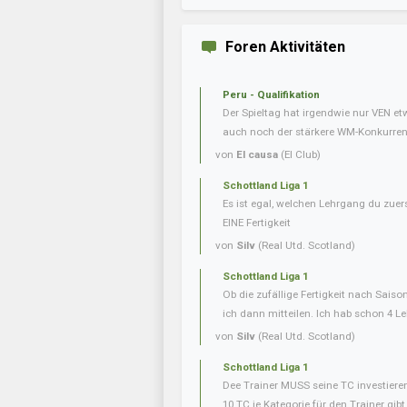
Foren Aktivitäten
Peru - Qualifikation
Der Spieltag hat irgendwie nur VEN e
auch noch der stärkere WM-Konkurrent 
von
El causa
(El Club)
Schottland Liga 1
Es ist egal, welchen Lehrgang du zuer
EINE Fertigkeit
von
Silv
(Real Utd. Scotland)
Schottland Liga 1
Ob die zufällige Fertigkeit nach Saiso
ich dann mitteilen. Ich hab schon 4 L
von
Silv
(Real Utd. Scotland)
Schottland Liga 1
Dee Trainer MUSS seine TC investiere
10 TC je Kategorie für den Trainer gibt