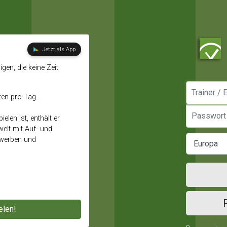
Jetzt als App
gen, die keine Zeit
Manager / E
ten pro Tag.
Passwort
elen ist, enthält er
elt mit Auf- und
ewerben und
elen!