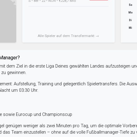
S • 8er • 22 • NOR • €228,7 Mio
So
Mo
Di
Mi
Alle Spieler auf dem Transfermarkt →
-Manager?
it dem Ziel in die erste Liga Deines gewählten Landes aufzusteigen un
e zu gewinnen.
ent: Aufstellung, Training und gelegentlich Spielertransfers. Die Aus
 Nacht um 03:30 Uhr.
ele sowie Eurocup und Championscup
el genügen weniger als zwei Minuten pro Tag, um die optimale Vorbere
 das Team einzustellen – ohne auf die volle Fußballmanager-Tiefe zu v