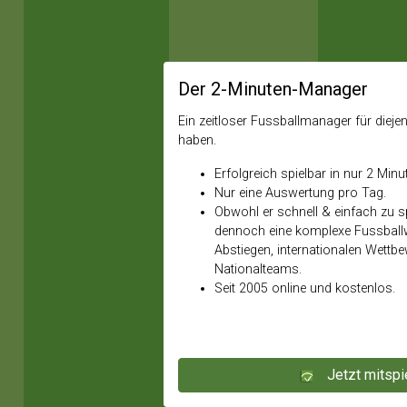
Der 2-Minuten-Manager
Ein zeitloser Fussballmanager für diejeni
haben.
Erfolgreich spielbar in nur 2 Minu
Nur eine Auswertung pro Tag.
Obwohl er schnell & einfach zu spi
dennoch eine komplexe Fussballw
Abstiegen, internationalen Wettb
Nationalteams.
Seit 2005 online und kostenlos.
Jetzt mitspi