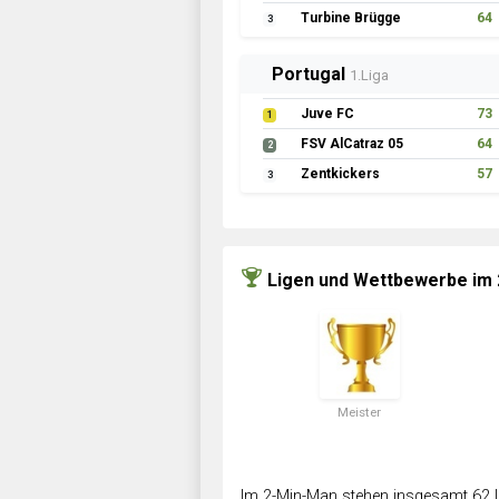
Turbine Brügge
64
3
Portugal
1.Liga
Juve FC
73
1
FSV AlCatraz 05
64
2
Zentkickers
57
3
Ligen und Wettbewerbe im
Meister
Im 2-Min-Man stehen insgesamt 62 L