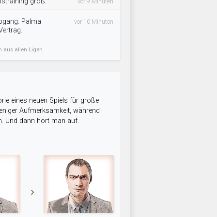
nstraining groß.
vor 9 Minuten
Abgang: Palma
vor 10 Minuten
ertrag.
n aus allen Ligen
rie eines neuen Spiels für große
 weniger Aufmerksamkeit, während
n. Und dann hört man auf.