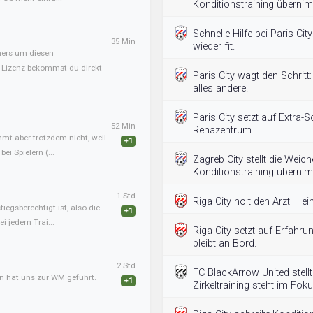
Konditionstraining überni
Schnelle Hilfe bei Paris City
35 Min
wieder fit.
iners um diesen
B-Lizenz bekommst du direkt
Paris City wagt den Schritt:
alles andere.
Paris City setzt auf Extra-Sc
52 Min
Rehazentrum.
mmt aber trotzdem nicht, weil
+1
ei Spielern (...
Zagreb City stellt die Weich
Konditionstraining überni
1 Std
Riga City holt den Arzt – ein
tiegsberechtigt ist, also die
+1
i jedem Trai...
Riga City setzt auf Erfahr
bleibt an Bord.
2 Std
FC BlackArrow United stellt
an hat uns zur WM geführt.
+1
Zirkeltraining steht im Foku