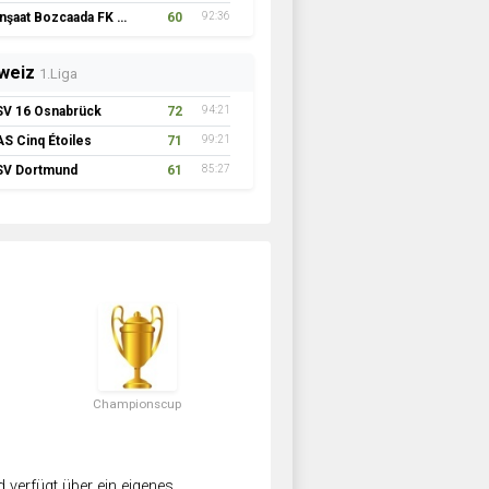
İnşaat Bozcaada FK 1957
60
92:36
weiz
1.Liga
SV 16 Osnabrück
72
94:21
AS Cinq Étoiles
71
99:21
SV Dortmund
61
85:27
Championscup
verfügt über ein eigenes