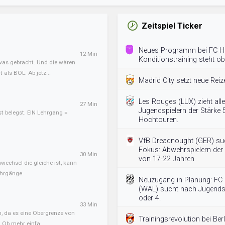
Zeitspiel Ticker
Neues Programm bei FC Hi
12 Min
Konditionstraining steht ob
twas gebracht. Und die wären
als BOL. Ab jetz...
Madrid City setzt neue Reiz
Les Rouges (LUX) zieht all
27 Min
Jugendspielern der Stärke 5
st belegst. EIN Lehrgang =
Hochtouren.
VfB Dreadnought (GER) su
Fokus: Abwehrspielern der 
30 Min
von 17-22 Jahren.
nwechsel die gleiche ist, kann
ehrgänge.
Neuzugang in Planung: FC 
(WAL) sucht nach Jugendsp
oder 4.
33 Min
n, da es eine Obergrenze von
Trainingsrevolution bei Berli
. Ob mehr einfa...