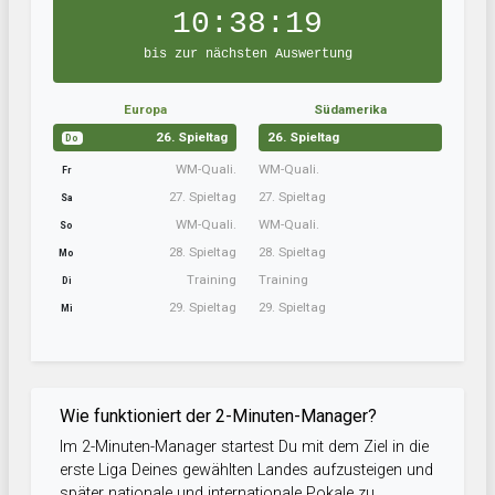
10:38:18
bis zur nächsten Auswertung
Europa
Südamerika
26. Spieltag
26. Spieltag
Do
WM-Quali.
WM-Quali.
Fr
27. Spieltag
27. Spieltag
Sa
WM-Quali.
WM-Quali.
So
28. Spieltag
28. Spieltag
Mo
Training
Training
Di
29. Spieltag
29. Spieltag
Mi
Wie funktioniert der 2-Minuten-Manager?
Im 2-Minuten-Manager startest Du mit dem Ziel in die
erste Liga Deines gewählten Landes aufzusteigen und
später nationale und internationale Pokale zu