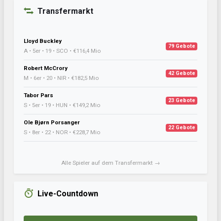
Transfermarkt
Lloyd Buckley
79 Gebote
A • 5er • 19 • SCO • €116,4 Mio
Robert McCrory
42 Gebote
M • 6er • 20 • NIR • €182,5 Mio
Tabor Pars
23 Gebote
S • 5er • 19 • HUN • €149,2 Mio
Ole Bjørn Porsanger
22 Gebote
S • 8er • 22 • NOR • €228,7 Mio
Alle Spieler auf dem Transfermarkt →
Live-Countdown