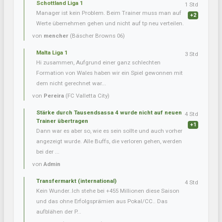
Schottland Liga 1
1 Std
Manager ist kein Problem. Beim Trainer muss man auf
+2
Werte übernehmen gehen und nicht auf tp neu verteilen.
von
mencher
(Bäscher Browns 06)
Malta Liga 1
3 Std
Hi zusammen, Aufgrund einer ganz schlechten
Formation von Wales haben wir ein Spiel gewonnen mit
dem nicht gerechnet war...
von
Pereira
(FC Valletta City)
Stärke durch Tausendsassa 4 wurde nicht auf neuen
4 Std
Trainer übertragen
+1
Dann war es aber so, wie es sein sollte und auch vorher
angezeigt wurde. Alle Buffs, die verloren gehen, werden
bei der ...
von
Admin
Transfermarkt (international)
4 Std
Kein Wunder..Ich stehe bei +455 Millionen diese Saison
und das ohne Erfolgsprämien aus Pokal/CC.. Das
aufblähen der P...