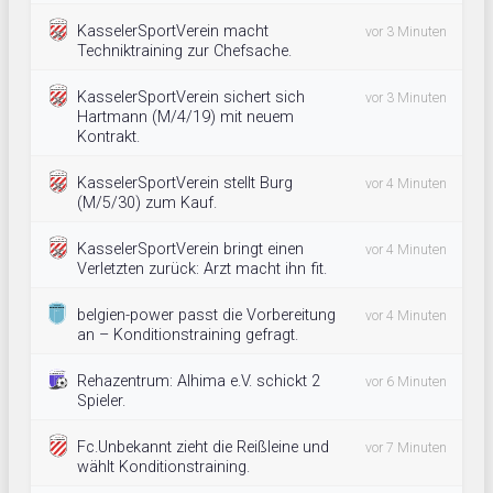
KasselerSportVerein macht
vor 3 Minuten
Techniktraining zur Chefsache.
KasselerSportVerein sichert sich
vor 3 Minuten
Hartmann (M/4/19) mit neuem
Kontrakt.
KasselerSportVerein stellt Burg
vor 4 Minuten
(M/5/30) zum Kauf.
KasselerSportVerein bringt einen
vor 4 Minuten
Verletzten zurück: Arzt macht ihn fit.
belgien-power passt die Vorbereitung
vor 4 Minuten
an – Konditionstraining gefragt.
Rehazentrum: Alhima e.V. schickt 2
vor 6 Minuten
Spieler.
Fc.Unbekannt zieht die Reißleine und
vor 7 Minuten
wählt Konditionstraining.