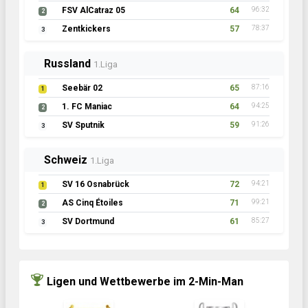
FSV AlCatraz 05
64
96:32
2
Zentkickers
57
78:37
3
Russland
1.Liga
Seebär 02
65
87:16
1
1. FC Maniac
64
94:25
2
SV Sputnik
59
91:26
3
Schweiz
1.Liga
SV 16 Osnabrück
72
94:21
1
AS Cinq Étoiles
71
99:21
2
SV Dortmund
61
85:27
3
Ligen und Wettbewerbe im 2-Min-Man