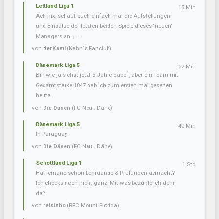
Lettland Liga 1
15 Min
Ach nix, schaut euch einfach mal die Aufstellungen
und Einsätze der letzten beiden Spiele dieses "neuen"
Managers an. ;...
von
derKami
(Kahn´s Fanclub)
Dänemark Liga 5
32 Min
Bin wie ja siehst jetzt 5 Jahre dabei , aber ein Team mit
Gesamtstärke 1847 hab ich zum ersten mal gesehen
heute.
von
Die Dänen
(FC Neu . Däne)
Dänemark Liga 5
40 Min
In Paraguay.
von
Die Dänen
(FC Neu . Däne)
Schottland Liga 1
1 Std
Hat jemand schon Lehrgänge & Prüfungen gemacht?
Ich checks noch nicht ganz. Mit was bezahle ich denn
da?
von
reisinho
(RFC Mount Florida)