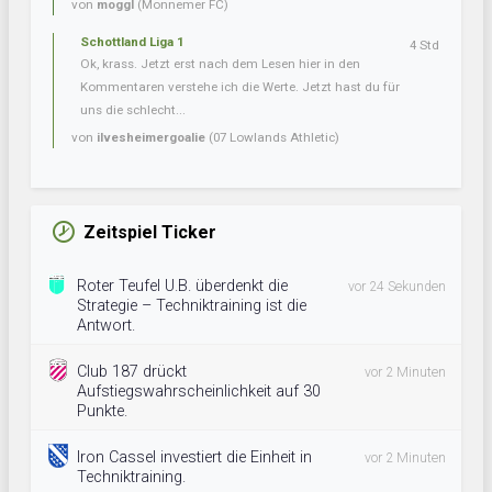
von
moggl
(Monnemer FC)
Schottland Liga 1
4 Std
Ok, krass. Jetzt erst nach dem Lesen hier in den
Kommentaren verstehe ich die Werte. Jetzt hast du für
uns die schlecht...
von
ilvesheimergoalie
(07 Lowlands Athletic)
Zeitspiel Ticker
Roter Teufel U.B. überdenkt die
vor 24 Sekunden
Strategie – Techniktraining ist die
Antwort.
Club 187 drückt
vor 2 Minuten
Aufstiegswahrscheinlichkeit auf 30
Punkte.
Iron Cassel investiert die Einheit in
vor 2 Minuten
Techniktraining.