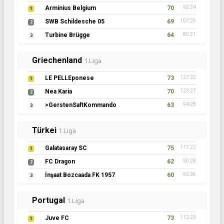
Arminius Belgium
70
92:24
1
SWB Schildesche 05
69
107:25
2
Turbine Brügge
64
80:21
3
Griechenland
1.Liga
LE PELLEponese
73
127:22
1
Nea Karia
70
123:27
2
>GerstenSaftKommando
63
94:28
3
Türkei
1.Liga
Galatasaray SC
75
117:22
1
FC Dragon
62
90:28
2
İnşaat Bozcaada FK 1957
60
92:36
3
Portugal
1.Liga
Juve FC
73
112:23
1