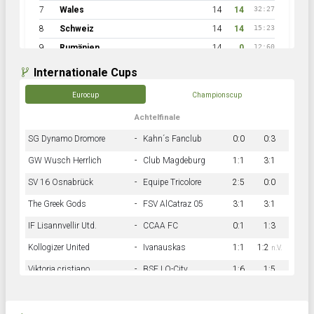
7
Wales
14
14
32:27
8
Schweiz
14
14
15:23
9
Rumänien
14
0
12:60
Internationale Cups
Eurocup
Championscup
Achtelfinale
SG Dynamo Dromore
-
Kahn´s Fanclub
0:0
0:3
GW Wusch Herrlich
-
Club Magdeburg
1:1
3:1
SV 16 Osnabrück
-
Equipe Tricolore
2:5
0:0
The Greek Gods
-
FSV AlCatraz 05
3:1
3:1
IF Lisannvellir Utd.
-
CCAA FC
0:1
1:3
Kollogizer United
-
Ivanauskas
1:1
1:2
n.V.
Viktoria cristiano
-
BSF LO-City
1:6
1:5
Hnk Rama
-
Südstadkicker
0:1
2:2