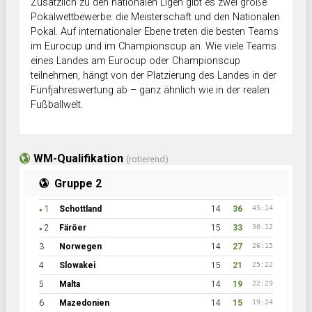
Zusätzlich zu den nationalen Ligen gibt es zwei große
Pokalwettbewerbe: die Meisterschaft und den Nationalen
Pokal. Auf internationaler Ebene treten die besten Teams
im Eurocup und im Championscup an. Wie viele Teams
eines Landes am Eurocup oder Championscup
teilnehmen, hängt von der Platzierung des Landes in der
Fünfjahreswertung ab – ganz ähnlich wie in der realen
Fußballwelt.
WM-Qualifikation
(rotierend)
Gruppe 2
1
Schottland
14
36
45:14
●
2
Färöer
15
33
30:12
●
3
Norwegen
14
27
26:15
4
Slowakei
15
21
25:22
5
Malta
14
19
22:29
6
Mazedonien
14
15
19:24