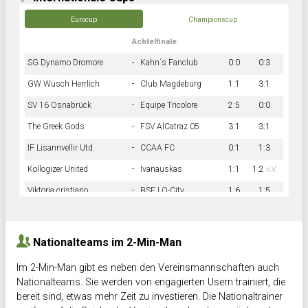
Eurocup
Championscup
Achtelfinale
SG Dynamo Dromore
-
Kahn´s Fanclub
0:0
0:3
GW Wusch Herrlich
-
Club Magdeburg
1:1
3:1
SV 16 Osnabrück
-
Equipe Tricolore
2:5
0:0
The Greek Gods
-
FSV AlCatraz 05
3:1
3:1
IF Lisannvellir Utd.
-
CCAA FC
0:1
1:3
Kollogizer United
-
Ivanauskas
1:1
1:2
n.V.
Viktoria cristiano
-
BSF LO-City
1:6
1:5
Hnk Rama
-
Südstadkicker
0:1
2:2
Nationalteams im 2-Min-Man
Im 2-Min-Man gibt es neben den Vereinsmannschaften auch
Nationalteams. Sie werden von engagierten Usern trainiert, die
bereit sind, etwas mehr Zeit zu investieren. Die Nationaltrainer