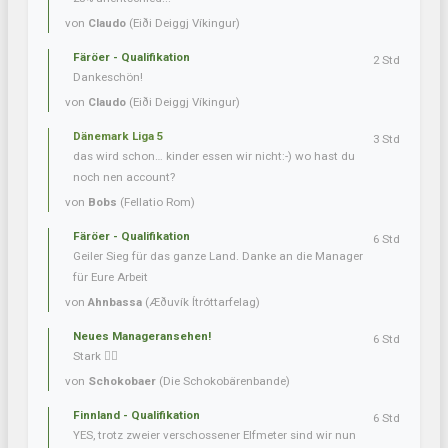
von
Claudo
(Eiði Deiggj Víkingur)
Färöer - Qualifikation
2 Std
Dankeschön!
von
Claudo
(Eiði Deiggj Víkingur)
Dänemark Liga 5
3 Std
das wird schon… kinder essen wir nicht:-) wo hast du
noch nen account?
von
Bobs
(Fellatio Rom)
Färöer - Qualifikation
6 Std
Geiler Sieg für das ganze Land. Danke an die Manager
für Eure Arbeit
von
Ahnbassa
(Æðuvík Ítróttarfelag)
Neues Manageransehen!
6 Std
Stark 👍🏼
von
Schokobaer
(Die Schokobärenbande)
Finnland - Qualifikation
6 Std
YES, trotz zweier verschossener Elfmeter sind wir nun