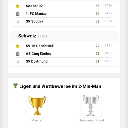
Seebär 02
65
87:16
1
1. FC Maniac
64
94:25
2
SV Sputnik
59
91:26
3
Schweiz
1.Liga
SV 16 Osnabrück
72
94:21
1
AS Cinq Étoiles
71
99:21
2
SV Dortmund
61
85:27
3
Ligen und Wettbewerbe im 2-Min-Man
Meister
Nationaler Pokal