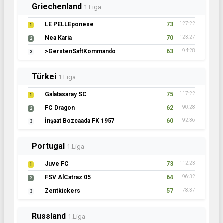
Griechenland
1.Liga
LE PELLEponese
73
127:22
1
Nea Karia
70
123:27
2
>GerstenSaftKommando
63
94:28
3
Türkei
1.Liga
Galatasaray SC
75
117:22
1
FC Dragon
62
90:28
2
İnşaat Bozcaada FK 1957
60
92:36
3
Portugal
1.Liga
Juve FC
73
112:23
1
FSV AlCatraz 05
64
96:32
2
Zentkickers
57
78:37
3
Russland
1.Liga