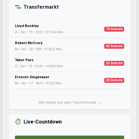
Transfermarkt
Lloyd Buckley
79 Gebote
A • 5er • 19 • SCO • €116,4 Mio
Robert McCrory
42 Gebote
M • 6er • 20 • NIR • €182,5 Mio
Tabor Pars
23 Gebote
S • 5er • 19 • HUN • €149,2 Mio
Ernesto Siegenauer
20 Gebote
M • 4er • 17 • AUT • €29,0 Mio
Alle Spieler auf dem Transfermarkt →
Live-Countdown