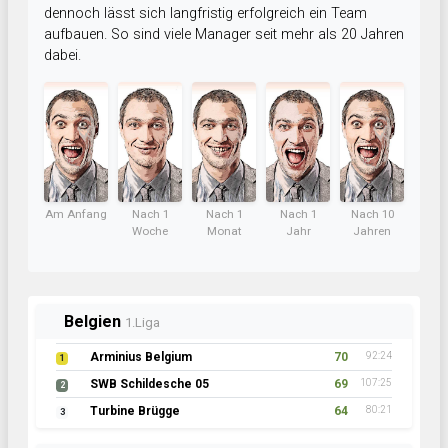
dennoch lässt sich langfristig erfolgreich ein Team
aufbauen. So sind viele Manager seit mehr als 20 Jahren
dabei.
Am Anfang
Nach 1
Nach 1
Nach 1
Nach 10
Woche
Monat
Jahr
Jahren
Belgien
1.Liga
Arminius Belgium
70
92:24
1
SWB Schildesche 05
69
107:25
2
Turbine Brügge
64
80:21
3