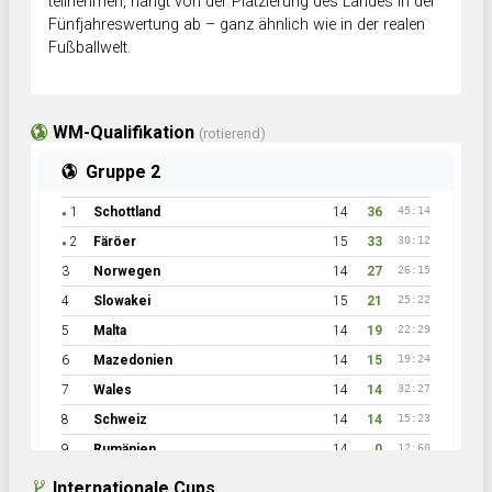
teilnehmen, hängt von der Platzierung des Landes in der
Fünfjahreswertung ab – ganz ähnlich wie in der realen
Fußballwelt.
WM-Qualifikation
(rotierend)
Gruppe 2
1
Schottland
14
36
45:14
●
2
Färöer
15
33
30:12
●
3
Norwegen
14
27
26:15
4
Slowakei
15
21
25:22
5
Malta
14
19
22:29
6
Mazedonien
14
15
19:24
7
Wales
14
14
32:27
8
Schweiz
14
14
15:23
9
Rumänien
14
0
12:60
Internationale Cups