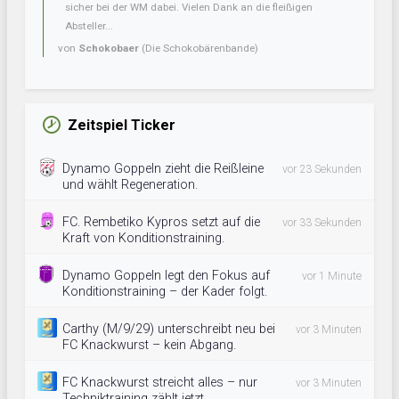
sicher bei der WM dabei. Vielen Dank an die fleißigen
Absteller...
von
Schokobaer
(Die Schokobärenbande)
Zeitspiel Ticker
Dynamo Goppeln zieht die Reißleine
vor 23 Sekunden
und wählt Regeneration.
FC. Rembetiko Kypros setzt auf die
vor 33 Sekunden
Kraft von Konditionstraining.
Dynamo Goppeln legt den Fokus auf
vor 1 Minute
Konditionstraining – der Kader folgt.
Carthy (M/9/29) unterschreibt neu bei
vor 3 Minuten
FC Knackwurst – kein Abgang.
FC Knackwurst streicht alles – nur
vor 3 Minuten
Techniktraining zählt jetzt.