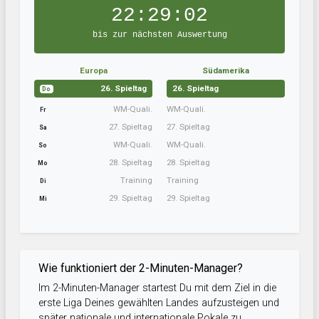
22:29:02
bis zur nächsten Auswertung
Europa
Südamerika
26. Spieltag
26. Spieltag
Do
WM-Quali.
WM-Quali.
Fr
27. Spieltag
27. Spieltag
Sa
WM-Quali.
WM-Quali.
So
28. Spieltag
28. Spieltag
Mo
Training
Training
Di
29. Spieltag
29. Spieltag
Mi
Wie funktioniert der 2-Minuten-Manager?
Im 2-Minuten-Manager startest Du mit dem Ziel in die
erste Liga Deines gewählten Landes aufzusteigen und
später nationale und internationale Pokale zu