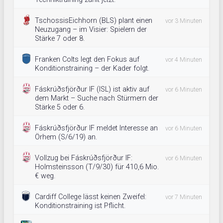
TschossisEichhorn (BLS) plant einen
vor 3 Minuten
Neuzugang – im Visier: Spielern der
Stärke 7 oder 8.
Franken Colts legt den Fokus auf
vor 4 Minuten
Konditionstraining – der Kader folgt.
Fáskrúðsfjörður IF (ISL) ist aktiv auf
vor 6 Minuten
dem Markt – Suche nach Stürmern der
Stärke 5 oder 6.
Fáskrúðsfjörður IF meldet Interesse an
vor 6 Minuten
Örhem (S/6/19) an.
Vollzug bei Fáskrúðsfjörður IF:
vor 6 Minuten
Holmsteinsson (T/9/30) für 410,6 Mio.
€ weg.
Cardiff College lässt keinen Zweifel:
vor 7 Minuten
Konditionstraining ist Pflicht.