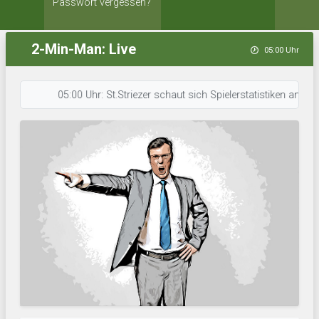
Passwort vergessen?
2-Min-Man: Live
05:00 Uhr
05:00 Uhr: St.Striezer schaut sich Spielerstatistiken an. • 04:5