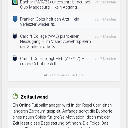
Bachar (M/9/32) unterschreibt neu bei
vor 7 Minuten
Club Magdeburg – kein Abgang.
Franken Colts holt den Arzt – ein
vor 7 Minuten
Verletzter wieder fit.
Cardiff College (WAL) plant einen
vor 7 Minuten
Neuzugang – im Visier: Abwehrspielern
der Stärke 7 oder 8.
Cardiff College jagt Hleb (A/7/22) –
vor 7 Minuten
erstes Gebot gestellt.
Aktivitäten aus allen Ligen
Zeitaufwand
Ein Online-Fußballmanager wird in der Regel über einen
längeren Zeitraum gespielt. Anfangs sorgt die Euphorie
eines neuen Spiels für große Motivation, doch mit der
Zeit lässt diese Begeisterung oft nach. Die Folge: Das