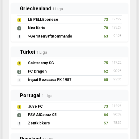
Griechenland
1.Liga
LE PELLEponese
73
127:22
1
Nea Karia
70
123:27
2
>GerstenSaftKommando
63
94:28
3
Türkei
1.Liga
Galatasaray SC
75
117:22
1
FC Dragon
62
90:28
2
İnşaat Bozcaada FK 1957
60
92:36
3
Portugal
1.Liga
Juve FC
73
112:23
1
FSV AlCatraz 05
64
96:32
2
Zentkickers
57
78:37
3
Russland