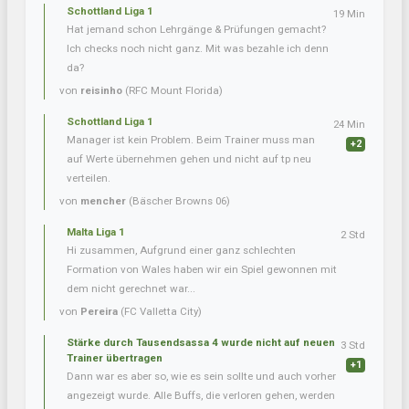
Schottland Liga 1
19 Min
Hat jemand schon Lehrgänge & Prüfungen gemacht?
Ich checks noch nicht ganz. Mit was bezahle ich denn
da?
von
reisinho
(RFC Mount Florida)
Schottland Liga 1
24 Min
Manager ist kein Problem. Beim Trainer muss man
+2
auf Werte übernehmen gehen und nicht auf tp neu
verteilen.
von
mencher
(Bäscher Browns 06)
Malta Liga 1
2 Std
Hi zusammen, Aufgrund einer ganz schlechten
Formation von Wales haben wir ein Spiel gewonnen mit
dem nicht gerechnet war...
von
Pereira
(FC Valletta City)
Stärke durch Tausendsassa 4 wurde nicht auf neuen
3 Std
Trainer übertragen
+1
Dann war es aber so, wie es sein sollte und auch vorher
angezeigt wurde. Alle Buffs, die verloren gehen, werden