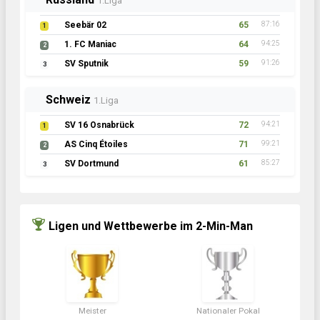
1.Liga
Seebär 02
65
87:16
1
1. FC Maniac
64
94:25
2
SV Sputnik
59
91:26
3
Schweiz
1.Liga
SV 16 Osnabrück
72
94:21
1
AS Cinq Étoiles
71
99:21
2
SV Dortmund
61
85:27
3
Ligen und Wettbewerbe im 2-Min-Man
Meister
Nationaler Pokal