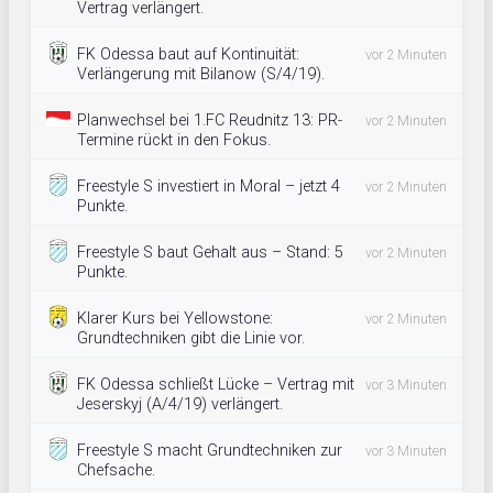
Vertrag verlängert.
FK Odessa baut auf Kontinuität:
vor 2 Minuten
Verlängerung mit Bilanow (S/4/19).
Planwechsel bei 1.FC Reudnitz 13: PR-
vor 2 Minuten
Termine rückt in den Fokus.
Freestyle S investiert in Moral – jetzt 4
vor 2 Minuten
Punkte.
Freestyle S baut Gehalt aus – Stand: 5
vor 2 Minuten
Punkte.
Klarer Kurs bei Yellowstone:
vor 2 Minuten
Grundtechniken gibt die Linie vor.
FK Odessa schließt Lücke – Vertrag mit
vor 3 Minuten
Jeserskyj (A/4/19) verlängert.
Freestyle S macht Grundtechniken zur
vor 3 Minuten
Chefsache.