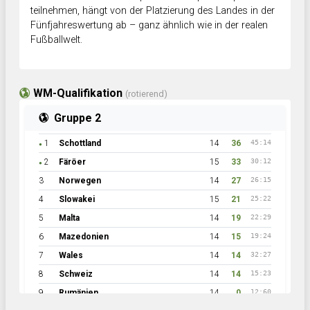
teilnehmen, hängt von der Platzierung des Landes in der
Fünfjahreswertung ab – ganz ähnlich wie in der realen
Fußballwelt.
WM-Qualifikation
(rotierend)
Gruppe 2
1
Schottland
14
36
45:14
●
2
Färöer
15
33
30:12
●
3
Norwegen
14
27
26:15
4
Slowakei
15
21
25:22
5
Malta
14
19
22:29
6
Mazedonien
14
15
19:24
7
Wales
14
14
32:27
8
Schweiz
14
14
15:23
9
Rumänien
14
0
12:60