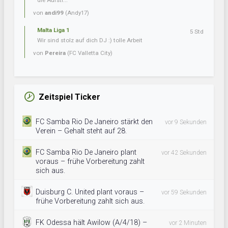
die Aufsti...
von
andi99
(Andy17)
Malta Liga 1
5 Std
Wir sind stolz auf dich DJ :) tolle Arbeit
von
Pereira
(FC Valletta City)
Zeitspiel Ticker
FC Samba Rio De Janeiro stärkt den
vor 9 Sekunden
Verein – Gehalt steht auf 28.
FC Samba Rio De Janeiro plant
vor 42 Sekunden
voraus – frühe Vorbereitung zahlt
sich aus.
Duisburg C. United plant voraus –
vor 59 Sekunden
frühe Vorbereitung zahlt sich aus.
FK Odessa hält Awilow (A/4/18) –
vor 2 Minuten