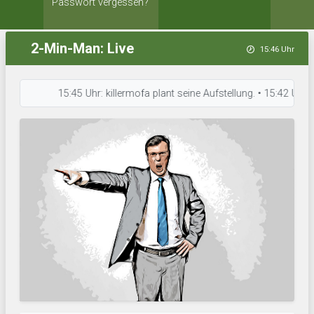
Passwort vergessen?
2-Min-Man: Live
15:46 Uhr
15:45 Uhr: killermofa plant seine Aufstellung. • 15:42 Uhr: 1. 