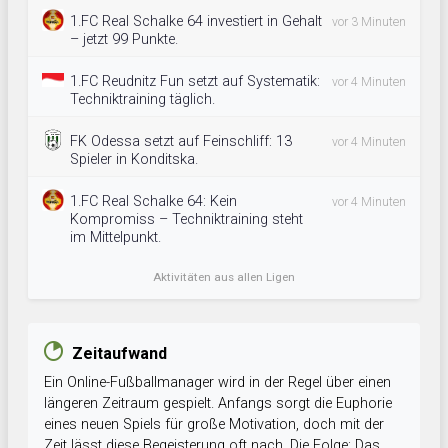
1.FC Real Schalke 64 investiert in Gehalt
vor 3 Minuten
– jetzt 99 Punkte.
1.FC Reudnitz Fun setzt auf Systematik:
vor 4 Minuten
Techniktraining täglich.
FK Odessa setzt auf Feinschliff: 13
vor 4 Minuten
Spieler in Konditska.
1.FC Real Schalke 64: Kein
vor 4 Minuten
Kompromiss – Techniktraining steht
im Mittelpunkt.
Aktivitäten aus allen Ligen
Zeitaufwand
Ein Online-Fußballmanager wird in der Regel über einen
längeren Zeitraum gespielt. Anfangs sorgt die Euphorie
eines neuen Spiels für große Motivation, doch mit der
Zeit lässt diese Begeisterung oft nach. Die Folge: Das