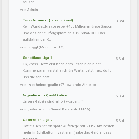
bei der ...
von
Admin
Transfermarkt (international)
3 Std
Kein Wunder..Ich stehe bei +455 Millionen diese Saison
und das ohne Erfolgsprämien aus Pokal/CC.. Das
aufblähen der P...
von
moggl
(Monnemer FC)
Schottland Liga 1
3 Std
Ok, krass. Jetzt erst nach dem Lesen hier in den
Kommentaren verstehe ich die Werte. Jetzt hast du für
uns die schlecht...
von
ilvesheimergoalie
(07 Lowlands Athletic)
Argentinien - Qualifikation
5 Std
Unsere Gebete sind erhört worden..^^
von
geilerLemmi
(Genial Karamelo LMAA)
Österreich Liga 2
5 Std
Hatte auch schon späte Aufstiege mit >11%. Am besten
mehr in Spielkultur investieren (habe das Gefühl, dass