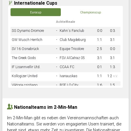
Internationale Cups
Eurocup
Championscup
Achtelfinale
SG Dynamo Dromore
-
Kahn´s Fanclub
0:0
0:3
GW Wusch Herrlich
-
Club Magdeburg
1:1
3:1
SV 16 Osnabrück
-
Equipe Tricolore
2:5
0:0
The Greek Gods
-
FSV AlCatraz 05
3:1
3:1
IF Lisannvellir Utd.
-
CCAA FC
0:1
1:3
Kollogizer United
-
Ivanauskas
1:1
1:2
n.V.
Viktoria cristiano
-
BSF LO-City
1:6
1:5
Hnk Rama
-
Südstadkicker
0:1
2:2
Nationalteams im 2-Min-Man
Im 2-Min-Man gibt es neben den Vereinsmannschaften auch
Nationalteams. Sie werden von engagierten Usern trainiert, die
bereit sind, etwas mehr Zeit zu investieren. Die Nationaltrainer