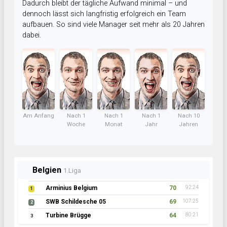
Dadurch bleibt der tägliche Aufwand minimal – und
dennoch lässt sich langfristig erfolgreich ein Team
aufbauen. So sind viele Manager seit mehr als 20 Jahren
dabei.
Am Anfang
Nach 1
Nach 1
Nach 1
Nach 10
Woche
Monat
Jahr
Jahren
Belgien
1.Liga
Arminius Belgium
70
92:24
1
SWB Schildesche 05
69
107:25
2
Turbine Brügge
64
80:21
3