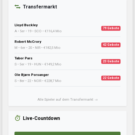
Transfermarkt
Lloyd Buckley
79 Gebote
A • 5er • 19 • SCO • €116,4 Mio
Robert McCrory
42 Gebote
M • 6er • 20 • NIR • €182,5 Mio
Tabor Pars
23 Gebote
S • 5er • 19 • HUN • €149,2 Mio
Ole Bjørn Porsanger
22 Gebote
S • 8er • 22 • NOR • €228,7 Mio
Alle Spieler auf dem Transfermarkt →
Live-Countdown