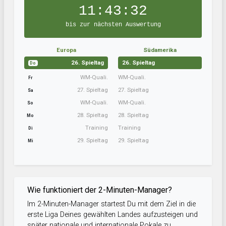
11:43:32
bis zur nächsten Auswertung
Europa
Südamerika
26. Spieltag
26. Spieltag
Do
WM-Quali.
WM-Quali.
Fr
27. Spieltag
27. Spieltag
Sa
WM-Quali.
WM-Quali.
So
28. Spieltag
28. Spieltag
Mo
Training
Training
Di
29. Spieltag
29. Spieltag
Mi
Wie funktioniert der 2-Minuten-Manager?
Im 2-Minuten-Manager startest Du mit dem Ziel in die
erste Liga Deines gewählten Landes aufzusteigen und
später nationale und internationale Pokale zu