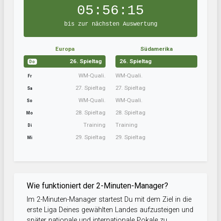
05:56:14
bis zur nächsten Auswertung
Europa
Südamerika
26. Spieltag
26. Spieltag
Do
WM-Quali.
WM-Quali.
Fr
27. Spieltag
27. Spieltag
Sa
WM-Quali.
WM-Quali.
So
28. Spieltag
28. Spieltag
Mo
Training
Training
Di
29. Spieltag
29. Spieltag
Mi
Wie funktioniert der 2-Minuten-Manager?
Im 2-Minuten-Manager startest Du mit dem Ziel in die
erste Liga Deines gewählten Landes aufzusteigen und
später nationale und internationale Pokale zu