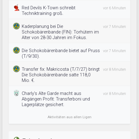
Red Devils K-Town schreibt
vor 6 Minuten
Techniktraining groß.
Kaderplanung bei Die
vor 7 Minuten
Schokobärenbande (FIN): Torhütern im
Alter von 28-30 Jahren im Fokus.
Die Schokobärenbande bietet auf Pruss
vor 7 Minuten
(T/9/30).
Transfer fix: Makricosta (T/7/27) bringt
vor 8 Minuten
Die Schokobärenbande satte 118,0
Mio. €.
Charly's Alte Garde macht aus
vor 8 Minuten
Abgängen Profit: Transferboni und
Lagerplätze gesichert.
Aktivitäten aus allen Ligen