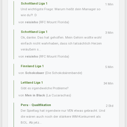
Schottland Liga 1
1 Min
Und wichtigste Frage: Warum heißt dein Manager so
wie du?! :D
von
reisinho
(RFC Mount Florida)
Schottland Liga 1
3 Min
Ok, danke. Das hat geholfen. Mein Gehirn wollte wohl
einfach nicht wahrhaben, dass ich tatsächlich Herzen
veräußern s...
von
reisinho
(RFC Mount Florida)
Finnland Liga 1
5 Min
von
Schokobaer
(Die Schokobärenbande)
Lettland Liga 1
34 Min
Gibt es irgendwelche Probleme?
von
Men in Black
(La Cucarachas)
Peru - Qualifikation
2 Std
Der Spieltag hat irgendwie nur VEN etwas gebracht. Und
die wären auch noch der stärkere WM-Konkurrent als
BOL. Ab jetz...