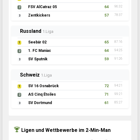
FSV AlCatraz 05
64
96:32
2
Zentkickers
57
78:37
3
Russland
1.Liga
Seebär 02
65
87:16
1
1. FC Maniac
64
94:25
2
SV Sputnik
59
91:26
3
Schweiz
1.Liga
SV 16 Osnabrück
72
94:21
1
AS Cinq Étoiles
71
99:21
2
SV Dortmund
61
85:27
3
Ligen und Wettbewerbe im 2-Min-Man