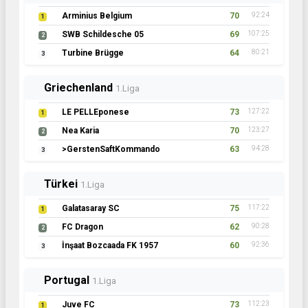
Arminius Belgium
70
92:24
1
SWB Schildesche 05
69
107:25
2
Turbine Brügge
64
80:21
3
Griechenland
1.Liga
LE PELLEponese
73
127:22
1
Nea Karia
70
123:27
2
>GerstenSaftKommando
63
94:28
3
Türkei
1.Liga
Galatasaray SC
75
117:22
1
FC Dragon
62
90:28
2
İnşaat Bozcaada FK 1957
60
92:36
3
Portugal
1.Liga
Juve FC
73
112:23
1