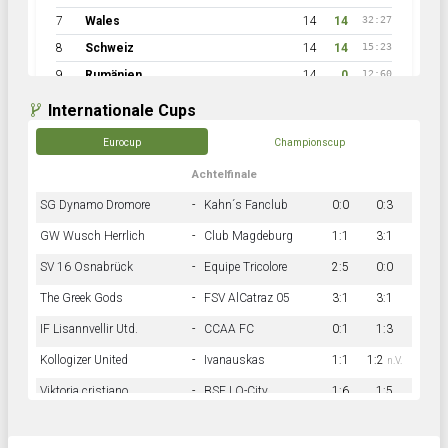
7
Wales
14
14
32:27
8
Schweiz
14
14
15:23
9
Rumänien
14
0
12:60
Internationale Cups
Eurocup
Championscup
Achtelfinale
SG Dynamo Dromore
-
Kahn´s Fanclub
0:0
0:3
GW Wusch Herrlich
-
Club Magdeburg
1:1
3:1
SV 16 Osnabrück
-
Equipe Tricolore
2:5
0:0
The Greek Gods
-
FSV AlCatraz 05
3:1
3:1
IF Lisannvellir Utd.
-
CCAA FC
0:1
1:3
Kollogizer United
-
Ivanauskas
1:1
1:2
n.V.
Viktoria cristiano
-
BSF LO-City
1:6
1:5
Hnk Rama
-
Südstadkicker
0:1
2:2