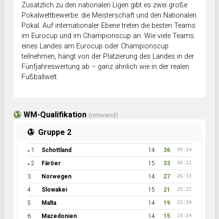
Zusätzlich zu den nationalen Ligen gibt es zwei große
Pokalwettbewerbe: die Meisterschaft und den Nationalen
Pokal. Auf internationaler Ebene treten die besten Teams
im Eurocup und im Championscup an. Wie viele Teams
eines Landes am Eurocup oder Championscup
teilnehmen, hängt von der Platzierung des Landes in der
Fünfjahreswertung ab – ganz ähnlich wie in der realen
Fußballwelt.
WM-Qualifikation
(rotierend)
Gruppe 2
1
Schottland
14
36
45:14
●
2
Färöer
15
33
30:12
●
3
Norwegen
14
27
26:15
4
Slowakei
15
21
25:22
5
Malta
14
19
22:29
6
Mazedonien
14
15
19:24