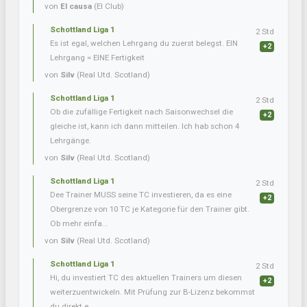
von
El causa
(El Club)
Schottland Liga 1
2 Std
Es ist egal, welchen Lehrgang du zuerst belegst. EIN
+2
Lehrgang = EINE Fertigkeit
von
Silv
(Real Utd. Scotland)
Schottland Liga 1
2 Std
Ob die zufällige Fertigkeit nach Saisonwechsel die
+2
gleiche ist, kann ich dann mitteilen. Ich hab schon 4
Lehrgänge.
von
Silv
(Real Utd. Scotland)
Schottland Liga 1
2 Std
Dee Trainer MUSS seine TC investieren, da es eine
+2
Obergrenze von 10 TC je Kategorie für den Trainer gibt.
Ob mehr einfa...
von
Silv
(Real Utd. Scotland)
Schottland Liga 1
2 Std
Hi, du investiert TC des aktuellen Trainers um diesen
+2
weiterzuentwickeln. Mit Prüfung zur B-Lizenz bekommst
du direkt e...