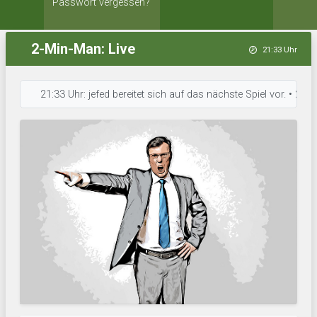
Passwort vergessen?
2-Min-Man: Live
21:33 Uhr
21:33 Uhr: jefed bereitet sich auf das nächste Spiel vor. • 21:33 U