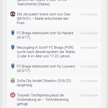
Teamchemie (Stärke).
Old Jerusalem trennt sich von Gian
vor 3 Minuten
(M/9/31) – Markt entscheidet den
Preis.
FC Braga interessiert sich für Nazaré
vor 6 Minuten
(A/3/17).
Neuzugang in Sicht? FC Braga (POR)
vor 6 Minuten
sucht nach Abwehrspielern der Stärke
3 oder 4 im Alter von 17-22 Jahren.
FC Braga interessiert sich für Loureiro
vor 6 Minuten
(A/3/17).
Sofia City bindet Chtarbov (S/6/22)
vor 6 Minuten
langfristig.
Torpedo Tachtiperda passt die
vor 6 Minuten
Vorbereitung an – Techniktraining
gefragt.