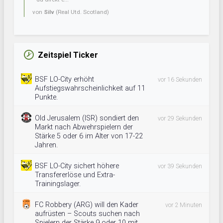
von
Silv
(Real Utd. Scotland)
Zeitspiel Ticker
BSF LO-City erhöht
vor 16 Sekunden
Aufstiegswahrscheinlichkeit auf 11
Punkte.
Old Jerusalem (ISR) sondiert den
vor 29 Sekunden
Markt nach Abwehrspielern der
Stärke 5 oder 6 im Alter von 17-22
Jahren.
BSF LO-City sichert höhere
vor 39 Sekunden
Transfererlöse und Extra-
Trainingslager.
FC Robbery (ARG) will den Kader
vor 2 Minuten
aufrüsten – Scouts suchen nach
Spielern der Stärke 9 oder 10 mit