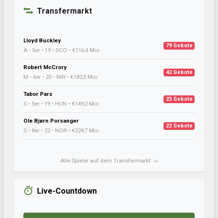
Transfermarkt
Lloyd Buckley
79 Gebote
A • 5er • 19 • SCO • €116,4 Mio
Robert McCrory
42 Gebote
M • 6er • 20 • NIR • €182,5 Mio
Tabor Pars
23 Gebote
S • 5er • 19 • HUN • €149,2 Mio
Ole Bjørn Porsanger
22 Gebote
S • 8er • 22 • NOR • €228,7 Mio
Alle Spieler auf dem Transfermarkt →
Live-Countdown