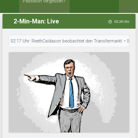
Passwort vergessen?
2-Min-Man: Live
02:24 Uhr
02:17 Uhr: ReethCaldason beobachtet den Transfermarkt. • 02:09 Uhr: Mak