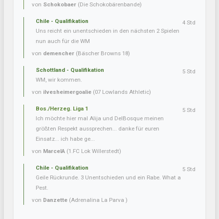
von
Schokobaer
(Die Schokobärenbande)
Chile - Qualifikation
4 Std
Uns reicht ein unentschieden in den nächsten 2 Spielen
nun auch für die WM
von
demencher
(Bäscher Browns 18)
Schottland - Qualifikation
5 Std
WM, wir kommen.
von
ilvesheimergoalie
(07 Lowlands Athletic)
Bos./Herzeg. Liga 1
5 Std
Ich möchte hier mal Alija und DelBosque meinen
größten Respekt aussprechen... danke für euren
Einsatz... ich habe ge...
von
MarcelA
(1.FC Lok Willerstedt)
Chile - Qualifikation
5 Std
Geile Rückrunde. 3 Unentschieden und ein Rabe. What a
Pest.
von
Danzette
(Adrenalina La Parva )