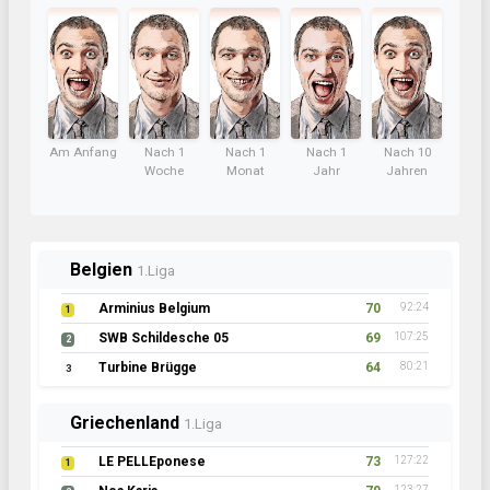
Am Anfang
Nach 1
Nach 1
Nach 1
Nach 10
Woche
Monat
Jahr
Jahren
Belgien
1.Liga
Arminius Belgium
70
92:24
1
SWB Schildesche 05
69
107:25
2
Turbine Brügge
64
80:21
3
Griechenland
1.Liga
LE PELLEponese
73
127:22
1
123:27