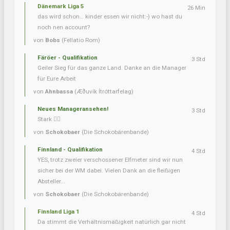
Dänemark Liga 5
26 Min
das wird schon… kinder essen wir nicht:-) wo hast du
noch nen account?
von
Bobs
(Fellatio Rom)
Färöer - Qualifikation
3 Std
Geiler Sieg für das ganze Land. Danke an die Manager
für Eure Arbeit
von
Ahnbassa
(Æðuvík Ítróttarfelag)
Neues Manageransehen!
3 Std
Stark 👍🏼
von
Schokobaer
(Die Schokobärenbande)
Finnland - Qualifikation
4 Std
YES, trotz zweier verschossener Elfmeter sind wir nun
sicher bei der WM dabei. Vielen Dank an die fleißigen
Absteller...
von
Schokobaer
(Die Schokobärenbande)
Finnland Liga 1
4 Std
Da stimmt die Verhältnismäßigkeit natürlich gar nicht