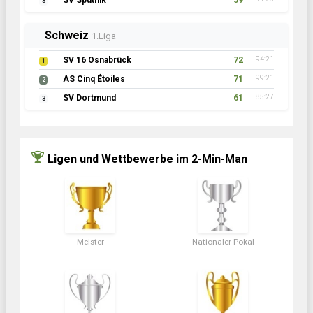
SV Sputnik
59
3
Schweiz
1.Liga
SV 16 Osnabrück
72
94:21
1
AS Cinq Étoiles
71
99:21
2
SV Dortmund
61
85:27
3
Ligen und Wettbewerbe im 2-Min-Man
Meister
Nationaler Pokal