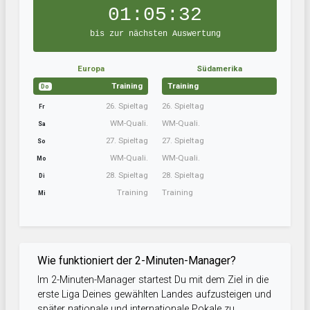
01:05:31
bis zur nächsten Auswertung
Europa
Südamerika
Training
Training
Do
26. Spieltag
26. Spieltag
Fr
WM-Quali.
WM-Quali.
Sa
27. Spieltag
27. Spieltag
So
WM-Quali.
WM-Quali.
Mo
28. Spieltag
28. Spieltag
Di
Training
Training
Mi
Wie funktioniert der 2-Minuten-Manager?
Im 2-Minuten-Manager startest Du mit dem Ziel in die
erste Liga Deines gewählten Landes aufzusteigen und
später nationale und internationale Pokale zu