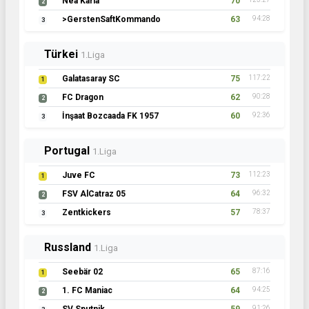
Nea Karia
70
2
>GerstenSaftKommando
63
94:28
3
Türkei
1.Liga
Galatasaray SC
75
117:22
1
FC Dragon
62
90:28
2
İnşaat Bozcaada FK 1957
60
92:36
3
Portugal
1.Liga
Juve FC
73
112:23
1
FSV AlCatraz 05
64
96:32
2
Zentkickers
57
78:37
3
Russland
1.Liga
Seebär 02
65
87:16
1
1. FC Maniac
64
94:25
2
91:26