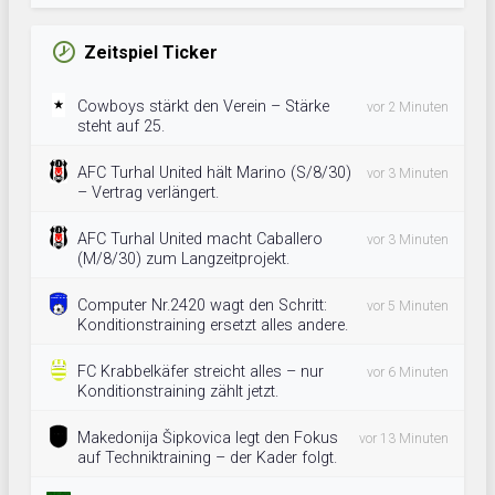
Zeitspiel Ticker
Cowboys stärkt den Verein – Stärke
vor 2 Minuten
steht auf 25.
AFC Turhal United hält Marino (S/8/30)
vor 3 Minuten
– Vertrag verlängert.
AFC Turhal United macht Caballero
vor 3 Minuten
(M/8/30) zum Langzeitprojekt.
Computer Nr.2420 wagt den Schritt:
vor 5 Minuten
Konditionstraining ersetzt alles andere.
FC Krabbelkäfer streicht alles – nur
vor 6 Minuten
Konditionstraining zählt jetzt.
Makedonija Šipkovica legt den Fokus
vor 13 Minuten
auf Techniktraining – der Kader folgt.