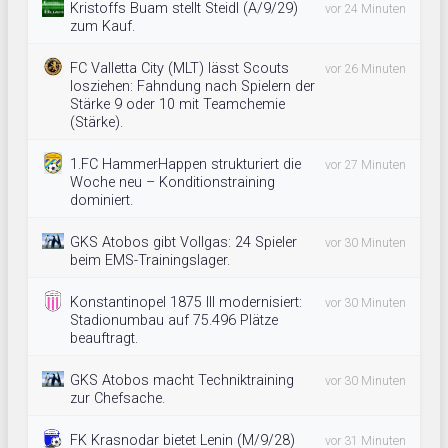
Kristoffs Buam stellt Steidl (A/9/29)
vor 24 Minuten
zum Kauf.
FC Valletta City (MLT) lässt Scouts
vor 26 Minuten
losziehen: Fahndung nach Spielern der
Stärke 9 oder 10 mit Teamchemie
(Stärke).
1.FC HammerHappen strukturiert die
vor 27 Minuten
Woche neu – Konditionstraining
dominiert.
GKS Atobos gibt Vollgas: 24 Spieler
vor 30 Minuten
beim EMS-Trainingslager.
Konstantinopel 1875 III modernisiert:
vor 30 Minuten
Stadionumbau auf 75.496 Plätze
beauftragt.
GKS Atobos macht Techniktraining
vor 30 Minuten
zur Chefsache.
FK Krasnodar bietet Lenin (M/9/28)
vor 31 Minuten