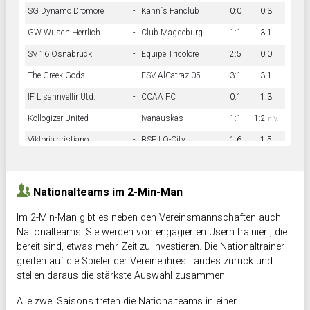
SG Dynamo Dromore
-
Kahn´s Fanclub
0:0
0:3
GW Wusch Herrlich
-
Club Magdeburg
1:1
3:1
SV 16 Osnabrück
-
Equipe Tricolore
2:5
0:0
The Greek Gods
-
FSV AlCatraz 05
3:1
3:1
IF Lisannvellir Utd.
-
CCAA FC
0:1
1:3
Kollogizer United
-
Ivanauskas
1:1
1:2
n.V.
Viktoria cristiano
-
BSF LO-City
1:6
1:5
Hnk Rama
-
Südstadkicker
0:1
2:2
Nationalteams im 2-Min-Man
Im 2-Min-Man gibt es neben den Vereinsmannschaften auch
Nationalteams. Sie werden von engagierten Usern trainiert, die
bereit sind, etwas mehr Zeit zu investieren. Die Nationaltrainer
greifen auf die Spieler der Vereine ihres Landes zurück und
stellen daraus die stärkste Auswahl zusammen.
Alle zwei Saisons treten die Nationalteams in einer