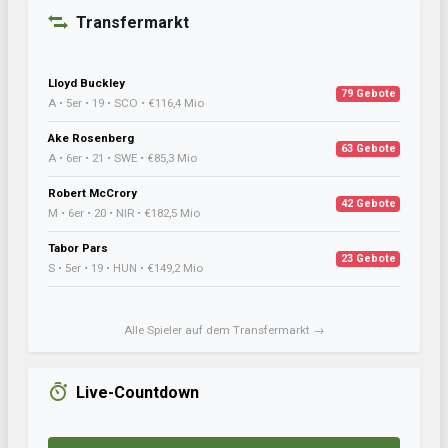
Transfermarkt
Lloyd Buckley
79 Gebote
A • 5er • 19 • SCO • €116,4 Mio
Ake Rosenberg
63 Gebote
A • 6er • 21 • SWE • €85,3 Mio
Robert McCrory
42 Gebote
M • 6er • 20 • NIR • €182,5 Mio
Tabor Pars
23 Gebote
S • 5er • 19 • HUN • €149,2 Mio
Alle Spieler auf dem Transfermarkt →
Live-Countdown