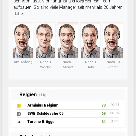
dennoch lässt sich langfristig erfolgreich ein Team
aufbauen. So sind viele Manager seit mehr als 20 Jahren
dabei.
Am Anfang
Nach 1
Nach 1
Nach 1
Nach 10
Woche
Monat
Jahr
Jahren
Belgien
1.Liga
Arminius Belgium
70
92:24
1
SWB Schildesche 05
69
107:25
2
Turbine Brügge
64
80:21
3