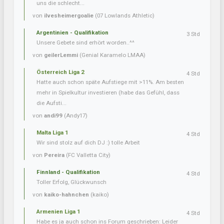
uns die schlecht...
von
ilvesheimergoalie
(07 Lowlands Athletic)
Argentinien - Qualifikation
3 Std
Unsere Gebete sind erhört worden..^^
von
geilerLemmi
(Genial Karamelo LMAA)
Österreich Liga 2
4 Std
Hatte auch schon späte Aufstiege mit >11%. Am besten
mehr in Spielkultur investieren (habe das Gefühl, dass
die Aufsti...
von
andi99
(Andy17)
Malta Liga 1
4 Std
Wir sind stolz auf dich DJ :) tolle Arbeit
von
Pereira
(FC Valletta City)
Finnland - Qualifikation
4 Std
Toller Erfolg, Glückwunsch
von
kaiko-hahnchen
(kaiko)
Armenien Liga 1
4 Std
Habe es ja auch schon ins Forum geschrieben: Leider