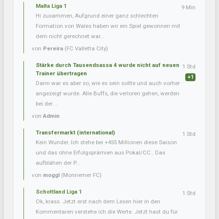
Malta Liga 1
9 Min
Hi zusammen, Aufgrund einer ganz schlechten
Formation von Wales haben wir ein Spiel gewonnen mit
dem nicht gerechnet war...
von
Pereira
(FC Valletta City)
Stärke durch Tausendsassa 4 wurde nicht auf neuen
1 Std
Trainer übertragen
+1
Dann war es aber so, wie es sein sollte und auch vorher
angezeigt wurde. Alle Buffs, die verloren gehen, werden
bei der ...
von
Admin
Transfermarkt (international)
1 Std
Kein Wunder..Ich stehe bei +455 Millionen diese Saison
und das ohne Erfolgsprämien aus Pokal/CC.. Das
aufblähen der P...
von
moggl
(Monnemer FC)
Schottland Liga 1
1 Std
Ok, krass. Jetzt erst nach dem Lesen hier in den
Kommentaren verstehe ich die Werte. Jetzt hast du für