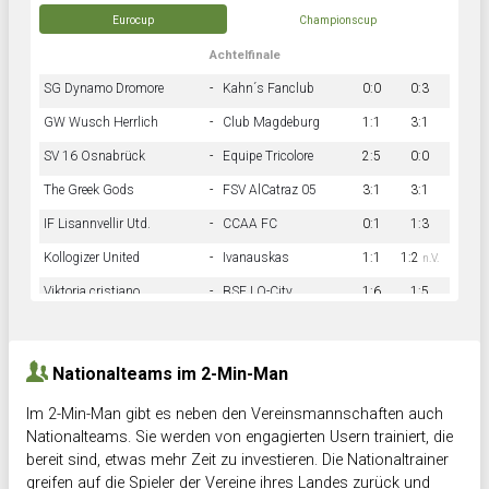
Eurocup
Championscup
Achtelfinale
SG Dynamo Dromore
-
Kahn´s Fanclub
0:0
0:3
GW Wusch Herrlich
-
Club Magdeburg
1:1
3:1
SV 16 Osnabrück
-
Equipe Tricolore
2:5
0:0
The Greek Gods
-
FSV AlCatraz 05
3:1
3:1
IF Lisannvellir Utd.
-
CCAA FC
0:1
1:3
Kollogizer United
-
Ivanauskas
1:1
1:2
n.V.
Viktoria cristiano
-
BSF LO-City
1:6
1:5
Hnk Rama
-
Südstadkicker
0:1
2:2
Nationalteams im 2-Min-Man
Im 2-Min-Man gibt es neben den Vereinsmannschaften auch
Nationalteams. Sie werden von engagierten Usern trainiert, die
bereit sind, etwas mehr Zeit zu investieren. Die Nationaltrainer
greifen auf die Spieler der Vereine ihres Landes zurück und