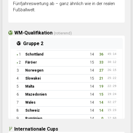
Fünfjahreswertung ab – ganz ähnlich wie in der realen
Fußballwelt.
WM-Qualifikation
(rotierend)
Gruppe 2
1
Schottland
14
36
45:14
●
2
Färöer
15
33
30:12
●
3
Norwegen
14
27
26:15
4
Slowakei
15
21
25:22
5
Malta
14
19
22:29
6
Mazedonien
14
15
19:24
7
Wales
14
14
32:27
8
Schweiz
14
14
15:23
9
Rumänien
14
0
12:60
Internationale Cups