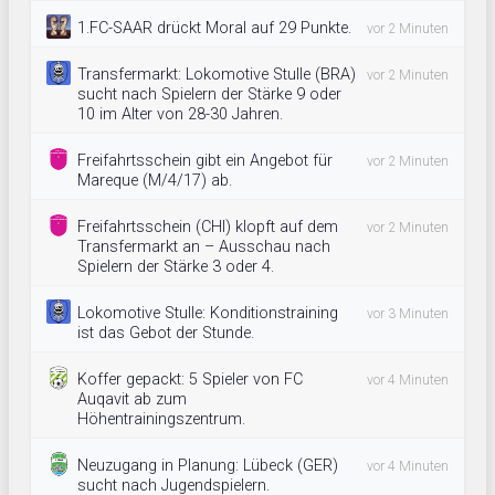
1.FC-SAAR drückt Moral auf 29 Punkte.
vor 2 Minuten
Transfermarkt: Lokomotive Stulle (BRA)
vor 2 Minuten
sucht nach Spielern der Stärke 9 oder
10 im Alter von 28-30 Jahren.
Freifahrtsschein gibt ein Angebot für
vor 2 Minuten
Mareque (M/4/17) ab.
Freifahrtsschein (CHI) klopft auf dem
vor 2 Minuten
Transfermarkt an – Ausschau nach
Spielern der Stärke 3 oder 4.
Lokomotive Stulle: Konditionstraining
vor 3 Minuten
ist das Gebot der Stunde.
Koffer gepackt: 5 Spieler von FC
vor 4 Minuten
Auqavit ab zum
Höhentrainingszentrum.
Neuzugang in Planung: Lübeck (GER)
vor 4 Minuten
sucht nach Jugendspielern.