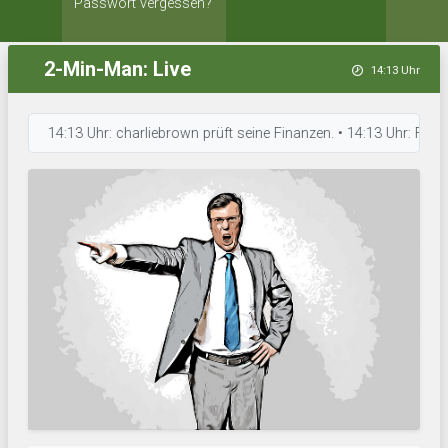
Passwort vergessen?
2-Min-Man: Live
14:13 Uhr
14:13 Uhr: charliebrown prüft seine Finanzen. • 14:13 Uhr: FuFighters