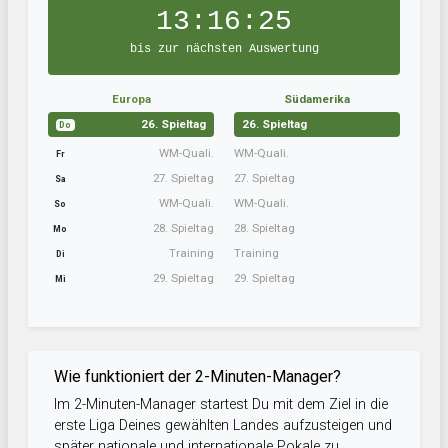
13:16:24
bis zur nächsten Auswertung
Europa
Südamerika
26. Spieltag
26. Spieltag
Do
WM-Quali.
WM-Quali.
Fr
27. Spieltag
27. Spieltag
Sa
WM-Quali.
WM-Quali.
So
28. Spieltag
28. Spieltag
Mo
Training
Training
Di
29. Spieltag
29. Spieltag
Mi
Wie funktioniert der 2-Minuten-Manager?
Im 2-Minuten-Manager startest Du mit dem Ziel in die
erste Liga Deines gewählten Landes aufzusteigen und
später nationale und internationale Pokale zu