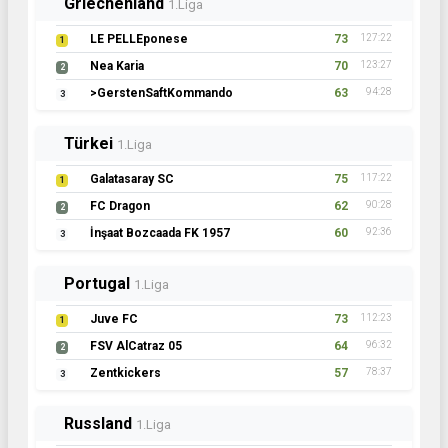
Griechenland
1.Liga
LE PELLEponese
73
127:22
1
Nea Karia
70
123:27
2
>GerstenSaftKommando
63
94:28
3
Türkei
1.Liga
Galatasaray SC
75
117:22
1
FC Dragon
62
90:28
2
İnşaat Bozcaada FK 1957
60
92:36
3
Portugal
1.Liga
Juve FC
73
112:23
1
FSV AlCatraz 05
64
96:32
2
Zentkickers
57
78:37
3
Russland
1.Liga