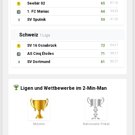
Seebär 02
65
87:16
1
1. FC Maniac
64
94:25
2
SV Sputnik
59
91:26
3
Schweiz
1.Liga
SV 16 Osnabrück
72
94:21
1
AS Cinq Étoiles
71
99:21
2
SV Dortmund
61
85:27
3
Ligen und Wettbewerbe im 2-Min-Man
Meister
Nationaler Pokal