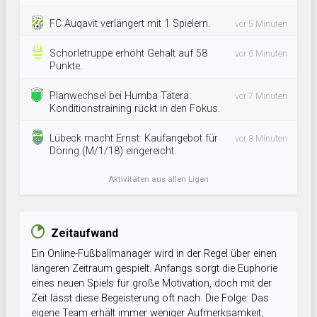
FC Auqavit verlängert mit 1 Spielern.
vor 5 Minuten
Schorletruppe erhöht Gehalt auf 58
vor 6 Minuten
Punkte.
Planwechsel bei Humba Täterä:
vor 7 Minuten
Konditionstraining rückt in den Fokus.
Lübeck macht Ernst: Kaufangebot für
vor 8 Minuten
Döring (M/1/18) eingereicht.
Aktivitäten aus allen Ligen
Zeitaufwand
Ein Online-Fußballmanager wird in der Regel über einen
längeren Zeitraum gespielt. Anfangs sorgt die Euphorie
eines neuen Spiels für große Motivation, doch mit der
Zeit lässt diese Begeisterung oft nach. Die Folge: Das
eigene Team erhält immer weniger Aufmerksamkeit,