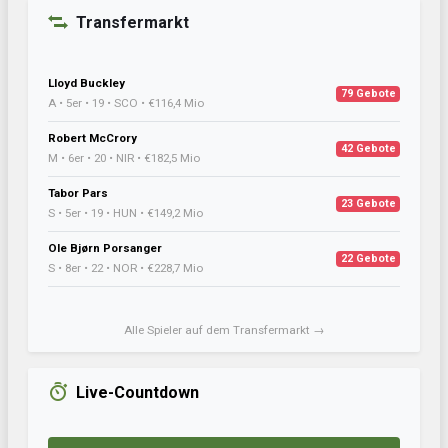
Transfermarkt
Lloyd Buckley
79 Gebote
A • 5er • 19 • SCO • €116,4 Mio
Robert McCrory
42 Gebote
M • 6er • 20 • NIR • €182,5 Mio
Tabor Pars
23 Gebote
S • 5er • 19 • HUN • €149,2 Mio
Ole Bjørn Porsanger
22 Gebote
S • 8er • 22 • NOR • €228,7 Mio
Alle Spieler auf dem Transfermarkt →
Live-Countdown