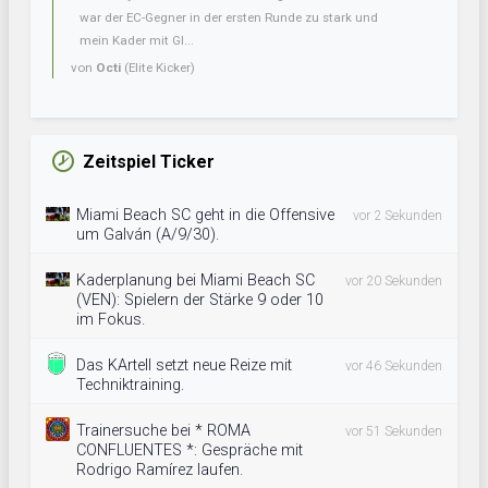
war der EC-Gegner in der ersten Runde zu stark und
mein Kader mit Gl...
von
Octi
(Elite Kicker)
Zeitspiel Ticker
Miami Beach SC geht in die Offensive
vor 2 Sekunden
um Galván (A/9/30).
Kaderplanung bei Miami Beach SC
vor 20 Sekunden
(VEN): Spielern der Stärke 9 oder 10
im Fokus.
Das KArtell setzt neue Reize mit
vor 46 Sekunden
Techniktraining.
Trainersuche bei * ROMA
vor 51 Sekunden
CONFLUENTES *: Gespräche mit
Rodrigo Ramírez laufen.