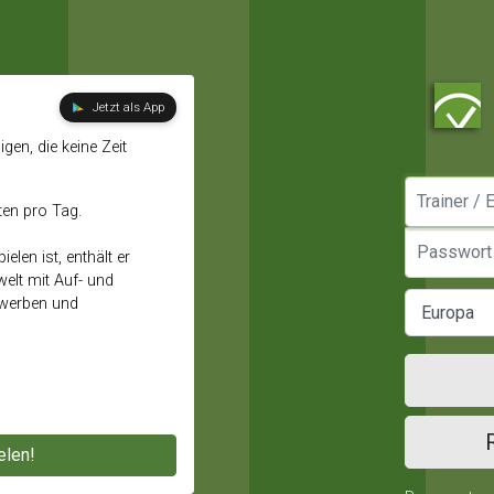
Jetzt als App
gen, die keine Zeit
Manager / E
ten pro Tag.
Passwort
elen ist, enthält er
elt mit Auf- und
ewerben und
elen!