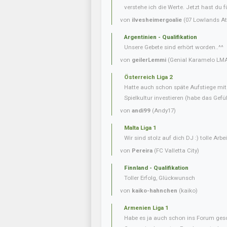
verstehe ich die Werte. Jetzt hast du f
von
ilvesheimergoalie
(07 Lowlands Ath
Argentinien - Qualifikation
Unsere Gebete sind erhört worden..^^
von
geilerLemmi
(Genial Karamelo LM
Österreich Liga 2
Hatte auch schon späte Aufstiege mi
Spielkultur investieren (habe das Gefüh
von
andi99
(Andy17)
Malta Liga 1
Wir sind stolz auf dich DJ :) tolle Arbei
von
Pereira
(FC Valletta City)
Finnland - Qualifikation
Toller Erfolg, Glückwunsch
von
kaiko-hahnchen
(kaiko)
Armenien Liga 1
Habe es ja auch schon ins Forum gesc