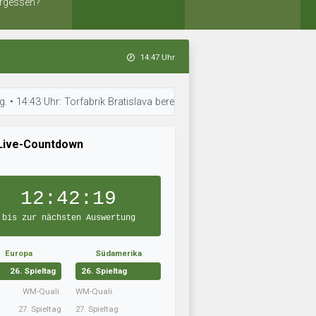
rgessen?
14:47 Uhr
Uhr: Torfabrik Bratislava bereitet sich auf das nächste Spiel vor. • 14
Live-Countdown
12:42:18
bis zur nächsten Auswertung
Europa
Südamerika
26. Spieltag
26. Spieltag
WM-Quali.
WM-Quali.
27. Spieltag
27. Spieltag