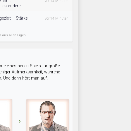
chritt:
vor 14 Minuten
lles andere.
ezielt – Stärke
vor 14 Minuten
n aus allen Ligen
rie eines neuen Spiels für große
 weniger Aufmerksamkeit, während
n. Und dann hört man auf.