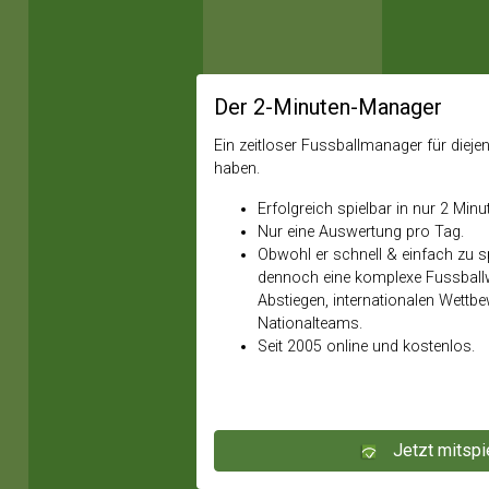
Der 2-Minuten-Manager
Ein zeitloser Fussballmanager für diejeni
haben.
Erfolgreich spielbar in nur 2 Minu
Nur eine Auswertung pro Tag.
Obwohl er schnell & einfach zu spi
dennoch eine komplexe Fussballw
Abstiegen, internationalen Wettb
Nationalteams.
Seit 2005 online und kostenlos.
Jetzt mitspi