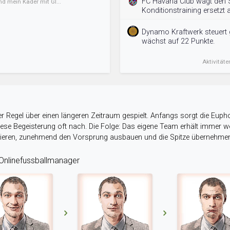
FC Havana Club wagt den S
nd mein Kader mit Gl...
Konditionstraining ersetzt a
Dynamo Kraftwerk steuert g
wächst auf 22 Punkte.
Aktivitäte
r Regel über einen längeren Zeitraum gespielt. Anfangs sorgt die Eupho
 diese Begeisterung oft nach. Die Folge: Das eigene Team erhält immer
stieren, zunehmend den Vorsprung ausbauen und die Spitze übernehme
nlinefussballmanager