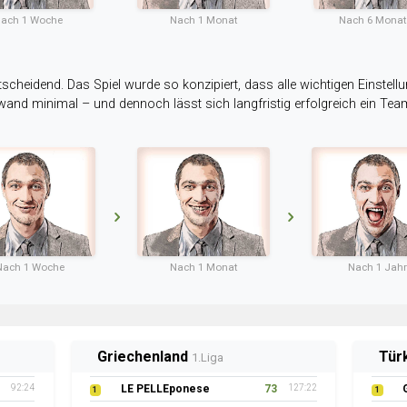
ach 1 Woche
Nach 1 Monat
Nach 6 Mona
tscheidend. Das Spiel wurde so konzipiert, dass alle wichtigen Einstellu
ufwand minimal – und dennoch lässt sich langfristig erfolgreich ein Te
Nach 1 Woche
Nach 1 Monat
Nach 1 Jahr
Polen
Öst
1.Liga
93:17
Arka Helajny
72
86:25
1
1