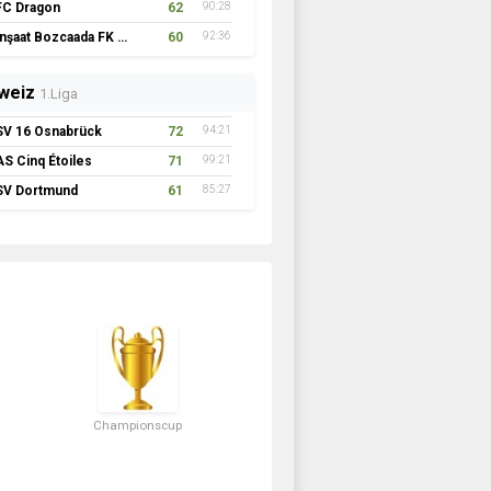
FC Südbaden
65
88:21
FC Minax
64
80:13
nd
1.Liga
Ireland Fighters
71
94:17
Drogheda Thunder
69
87:24
SG FireFighters
56
75:25
Championscup