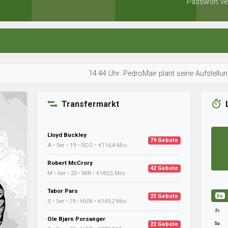
Passwort ve
14:44 Uhr: PedroMair plant seine Aufstellung. • 14:43 
Transfermarkt
Lloyd Buckley
79 Gebote
A • 5er • 19 • SCO • €116,4 Mio
Robert McCrory
42 Gebote
M • 6er • 20 • NIR • €182,5 Mio
Tabor Pars
23 Gebote
Do
S • 5er • 19 • HUN • €149,2 Mio
Fr
Ole Bjørn Porsanger
Sa
22 Gebote