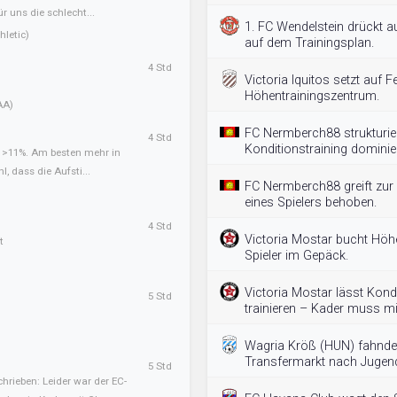
ür uns die schlecht...
1. FC Wendelstein drückt a
letic)
auf dem Trainingsplan.
4 Std
Victoria Iquitos setzt auf Fe
Höhentrainingszentrum.
AA)
FC Nermberch88 strukturie
4 Std
Konditionstraining dominier
t >11%. Am besten mehr in
l, dass die Aufsti...
FC Nermberch88 greift zur 
eines Spielers behoben.
4 Std
Victoria Mostar bucht Höh
t
Spieler im Gepäck.
Victoria Mostar lässt Kondi
5 Std
trainieren – Kader muss mi
Wagria Kröß (HUN) fahnde
Transfermarkt nach Jugend
5 Std
hrieben: Leider war der EC-