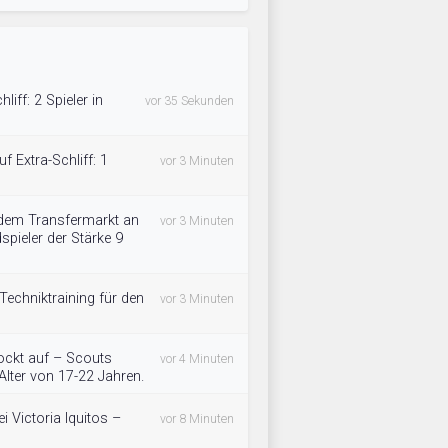
liff: 2 Spieler in
vor 35 Sekunden
uf Extra-Schliff: 1
vor 3 Minuten
 dem Transfermarkt an
vor 3 Minuten
spieler der Stärke 9
 Techniktraining für den
vor 3 Minuten
ockt auf – Scouts
vor 4 Minuten
lter von 17-22 Jahren.
 Victoria Iquitos –
vor 8 Minuten