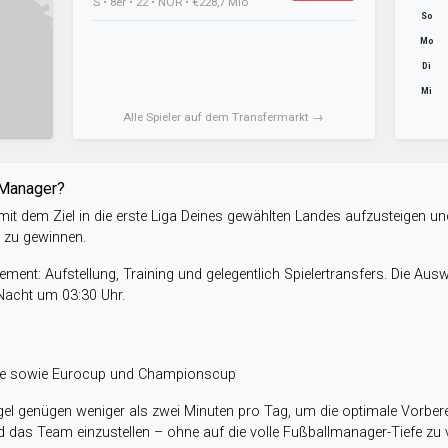
S • 8er • 22 • NOR • €228,7 Mio
So
Mo
Di
Mi
Alle Spieler auf dem Transfermarkt →
-Manager?
it dem Ziel in die erste Liga Deines gewählten Landes aufzusteigen un
e zu gewinnen.
ent: Aufstellung, Training und gelegentlich Spielertransfers. Die Aus
 Nacht um 03:30 Uhr.
ele sowie Eurocup und Championscup
el genügen weniger als zwei Minuten pro Tag, um die optimale Vorbere
 das Team einzustellen – ohne auf die volle Fußballmanager-Tiefe zu v