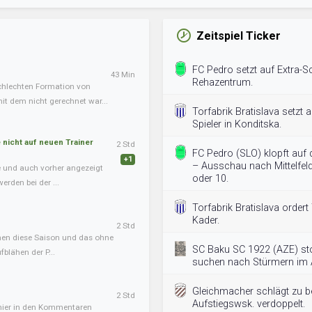
Zeitspiel Ticker
FC Pedro setzt auf Extra-Sch
43 Min
Rehazentrum.
chlechten Formation von
it dem nicht gerechnet war...
Torfabrik Bratislava setzt a
Spieler in Konditska.
nicht auf neuen Trainer
2 Std
FC Pedro (SLO) klopft auf
+1
– Ausschau nach Mittelfeld
te und auch vorher angezeigt
oder 10.
erden bei der ...
Torfabrik Bratislava ordert
Kader.
2 Std
onen diese Saison und das ohne
SC Baku SC 1922 (AZE) st
blähen der P...
suchen nach Stürmern im A
Gleichmacher schlägt zu bei
2 Std
Aufstiegswsk. verdoppelt.
 hier in den Kommentaren