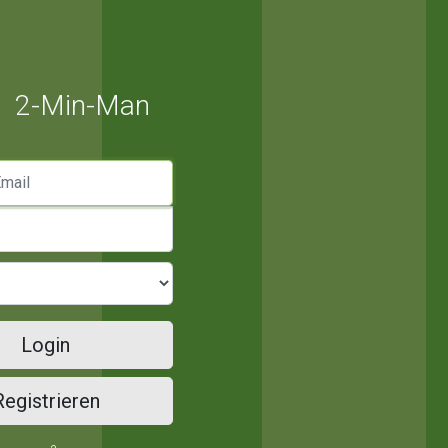
2-Min-Man
mail
Login
Registrieren