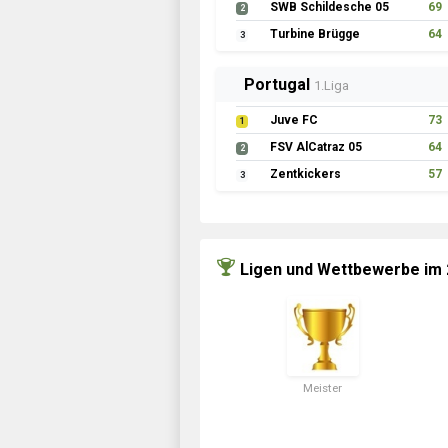
Skagerrak Scorpions
70
2
Hammerfest Oilers
64
3
Schottland
1.Liga
07 Lowlands Athletic
67
1
Bäscher Browns 06
59
2
RFC Mount Florida
54
3
Ligen und Wettbewerbe im
Meister