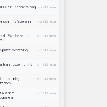
ufs Gas: Techniktraining
vor 8 Minuten
inschliff: 5 Spieler in
vor 8 Minuten
rt die Woche neu –
vor 10 Minuten
t.
Spritze: Verletzung
vor 10 Minuten
entrainingszentrum: 5
vor 11 Minuten
tionstraining
vor 13 Minuten
tziehen.
t auf dem
vor 14 Minuten
spielern.