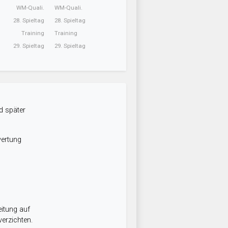
WM-Quali.
WM-Quali.
28. Spieltag
28. Spieltag
Training
Training
29. Spieltag
29. Spieltag
d später
wertung
itung auf
erzichten.