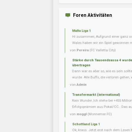
Foren Aktivitäten
Malta Liga 1
Hi zusammen, Aufgrund einer ganz s
Wales haben wir ein Spiel gewonnen m
von
Pereira
(FC Valletta City)
Stärke durch Tausendsassa 4 wurde 
übertragen
Dann war es aber so, wie es sein soll
wurde. Alle Buffs, die verloren gehen, w
von
Admin
Transfermarkt (international)
Kein Wunder..Ich stehe bei +455 Milli
Erfolgsprämien aus Pokal/CC.. Das auf
von
moggl
(Monnemer FC)
Schottland Liga 1
Ok, krass. Jetzt erst nach dem Lesen