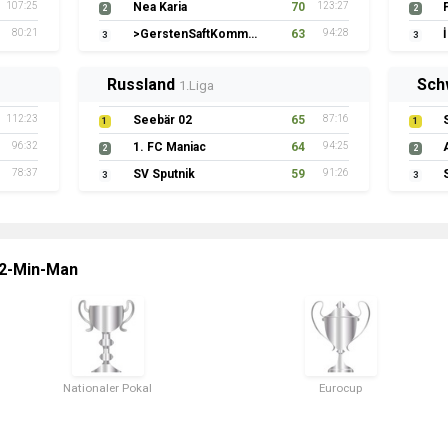
95:25
F.C.BriaTooore R.M.
69
91:14
2
2
82:31
TS Klarjeff
58
82:36
3
3
Schweden
Irla
1.Liga
96:25
DJK Mintard
66
109:27
1
1
78:24
Hels1ng3orgs IF
66
96:22
2
2
66:24
Vikersund Vikings
57
80:30
3
3
 2-Min-Man
Nationaler Pokal
Eurocup