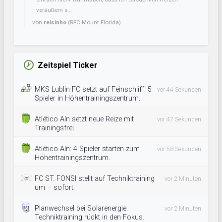
veräußern s...
von
reisinho
(RFC Mount Florida)
Zeitspiel Ticker
MKS Lublin FC setzt auf Feinschliff: 5
vor 44 Sekunden
Spieler in Höhentrainingszentrum.
Atlético Aín setzt neue Reize mit
vor 47 Sekunden
Trainingsfrei.
Atlético Aín: 4 Spieler starten zum
vor 58 Sekunden
Höhentrainingszentrum.
FC ST. FONSI stellt auf Techniktraining
vor 2 Minuten
um – sofort.
Planwechsel bei Solarenergie:
vor 2 Minuten
Techniktraining rückt in den Fokus.