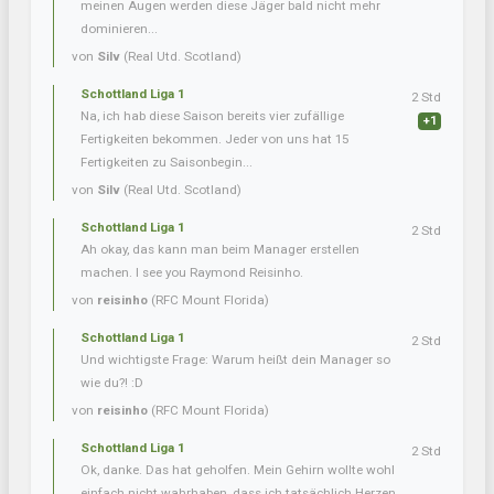
meinen Augen werden diese Jäger bald nicht mehr
dominieren...
von
Silv
(Real Utd. Scotland)
Schottland Liga 1
2 Std
Na, ich hab diese Saison bereits vier zufällige
+1
Fertigkeiten bekommen. Jeder von uns hat 15
Fertigkeiten zu Saisonbegin...
von
Silv
(Real Utd. Scotland)
Schottland Liga 1
2 Std
Ah okay, das kann man beim Manager erstellen
machen. I see you Raymond Reisinho.
von
reisinho
(RFC Mount Florida)
Schottland Liga 1
2 Std
Und wichtigste Frage: Warum heißt dein Manager so
wie du?! :D
von
reisinho
(RFC Mount Florida)
Schottland Liga 1
2 Std
Ok, danke. Das hat geholfen. Mein Gehirn wollte wohl
einfach nicht wahrhaben, dass ich tatsächlich Herzen