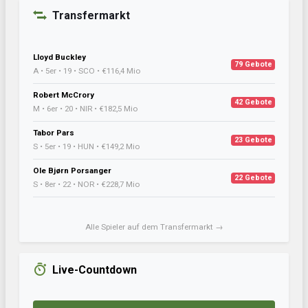
Transfermarkt
Lloyd Buckley
79 Gebote
A • 5er • 19 • SCO • €116,4 Mio
Robert McCrory
42 Gebote
M • 6er • 20 • NIR • €182,5 Mio
Tabor Pars
23 Gebote
S • 5er • 19 • HUN • €149,2 Mio
Ole Bjørn Porsanger
22 Gebote
S • 8er • 22 • NOR • €228,7 Mio
Alle Spieler auf dem Transfermarkt →
Live-Countdown