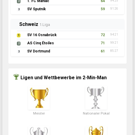
1. FC Maniac
64
94:25
2
SV Sputnik
59
91:26
3
Schweiz
1.Liga
SV 16 Osnabrück
72
94:21
1
AS Cinq Étoiles
71
99:21
2
SV Dortmund
61
85:27
3
Ligen und Wettbewerbe im 2-Min-Man
Meister
Nationaler Pokal