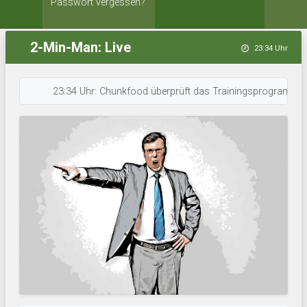
Passwort vergessen?
2-Min-Man: Live
23:34 Uhr
23:34 Uhr: Chunkfood überprüft das Trainingsprogramm. • 23:34 U