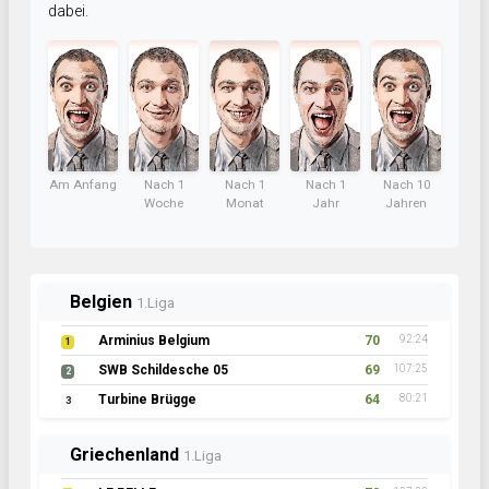
dabei.
Am Anfang
Nach 1
Nach 1
Nach 1
Nach 10
Woche
Monat
Jahr
Jahren
Belgien
1.Liga
Arminius Belgium
70
92:24
1
SWB Schildesche 05
69
107:25
2
Turbine Brügge
64
80:21
3
Griechenland
1.Liga