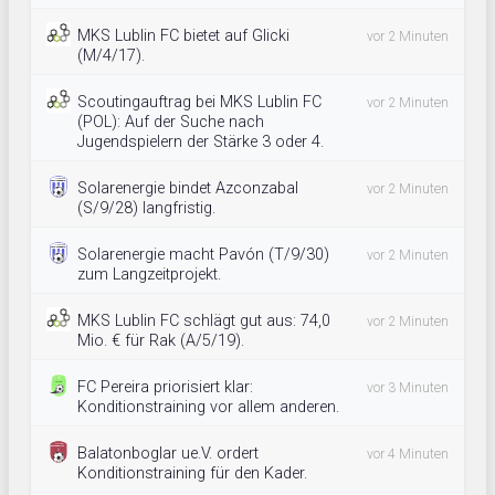
MKS Lublin FC bietet auf Glicki
vor 2 Minuten
(M/4/17).
Scoutingauftrag bei MKS Lublin FC
vor 2 Minuten
(POL): Auf der Suche nach
Jugendspielern der Stärke 3 oder 4.
Solarenergie bindet Azconzabal
vor 2 Minuten
(S/9/28) langfristig.
Solarenergie macht Pavón (T/9/30)
vor 2 Minuten
zum Langzeitprojekt.
MKS Lublin FC schlägt gut aus: 74,0
vor 2 Minuten
Mio. € für Rak (A/5/19).
FC Pereira priorisiert klar:
vor 3 Minuten
Konditionstraining vor allem anderen.
Balatonboglar ue.V. ordert
vor 4 Minuten
Konditionstraining für den Kader.