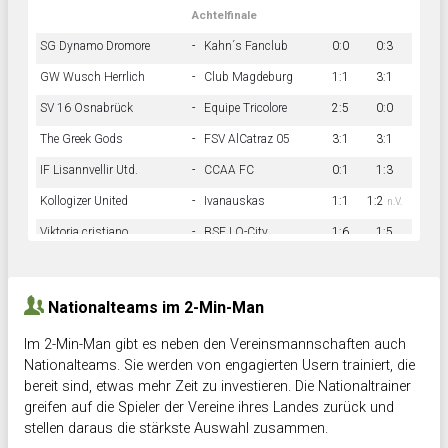
Achtelfinale
SG Dynamo Dromore
-
Kahn´s Fanclub
0:0
0:3
GW Wusch Herrlich
-
Club Magdeburg
1:1
3:1
SV 16 Osnabrück
-
Equipe Tricolore
2:5
0:0
The Greek Gods
-
FSV AlCatraz 05
3:1
3:1
IF Lisannvellir Utd.
-
CCAA FC
0:1
1:3
Kollogizer United
-
Ivanauskas
1:1
1:2
n.V.
Viktoria cristiano
-
BSF LO-City
1:6
1:5
Hnk Rama
-
Südstadkicker
0:1
2:2
Nationalteams im 2-Min-Man
Im 2-Min-Man gibt es neben den Vereinsmannschaften auch
Nationalteams. Sie werden von engagierten Usern trainiert, die
bereit sind, etwas mehr Zeit zu investieren. Die Nationaltrainer
greifen auf die Spieler der Vereine ihres Landes zurück und
stellen daraus die stärkste Auswahl zusammen.