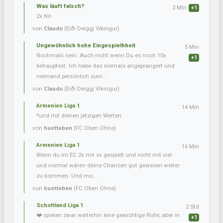
Was läuft falsch?
2 Min
+1
2x Nö
von
Claudo
(Eiði Deiggj Víkingur)
Ungewöhnlich hohe Eingespielhheit
5 Min
Nochmals nein. Auch nicht wenn Du es noch 10x
+1
behauptest. Ich habe das niemals angeprangert und
niemand persönlich zum...
von
Claudo
(Eiði Deiggj Víkingur)
Armenien Liga 1
14 Min
*und mit deinen jetzigen Werten
von
huetteben
(FC Oben Ohne)
Armenien Liga 1
16 Min
Wenn du im EC 2x mit sv gespielt und nicht mit viel
und normal wären deine Chancen gut gewesen weiter
zu kommen. Und mo...
von
huetteben
(FC Oben Ohne)
Schottland Liga 1
2 Std
❤️ spielen zwar weiterhin eine gewichtige Rolle, aber in
+1