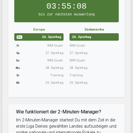
03:55:08
bis zur nächsten Auswertung
Europa
Südamerika
26. Spieltag
26. Spieltag
Do
WM-Quali.
WM-Quali.
Fr
27. Spieltag
27. Spieltag
Sa
WM-Quali.
WM-Quali.
So
28. Spieltag
28. Spieltag
Mo
Training
Training
Di
29. Spieltag
29. Spieltag
Mi
Wie funktioniert der 2-Minuten-Manager?
Im 2-Minuten-Manager startest Du mit dem Ziel in die
erste Liga Deines gewählten Landes aufzusteigen und
später nationale und internationale Pokale zu