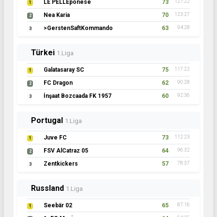
LE PELLEponese
73
127:22
1
Nea Karia
70
123:27
2
>GerstenSaftKommando
63
94:28
3
Türkei
1.Liga
Galatasaray SC
75
117:22
1
FC Dragon
62
90:28
2
İnşaat Bozcaada FK 1957
60
92:36
3
Portugal
1.Liga
Juve FC
73
112:23
1
FSV AlCatraz 05
64
96:32
2
Zentkickers
57
78:37
3
Russland
1.Liga
Seebär 02
65
87:16
1