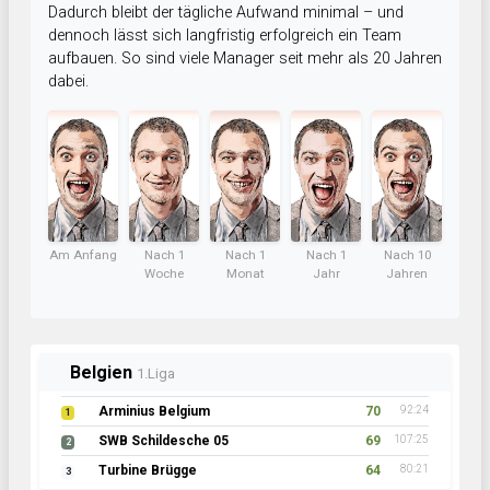
Dadurch bleibt der tägliche Aufwand minimal – und
dennoch lässt sich langfristig erfolgreich ein Team
aufbauen. So sind viele Manager seit mehr als 20 Jahren
dabei.
Am Anfang
Nach 1
Nach 1
Nach 1
Nach 10
Woche
Monat
Jahr
Jahren
Belgien
1.Liga
Arminius Belgium
70
92:24
1
SWB Schildesche 05
69
107:25
2
Turbine Brügge
64
80:21
3