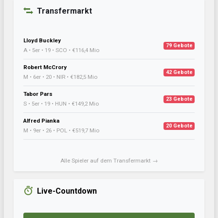
Transfermarkt
Lloyd Buckley
79 Gebote
A • 5er • 19 • SCO • €116,4 Mio
Robert McCrory
42 Gebote
M • 6er • 20 • NIR • €182,5 Mio
Tabor Pars
23 Gebote
S • 5er • 19 • HUN • €149,2 Mio
Alfred Pianka
20 Gebote
M • 9er • 26 • POL • €519,7 Mio
Alle Spieler auf dem Transfermarkt →
Live-Countdown