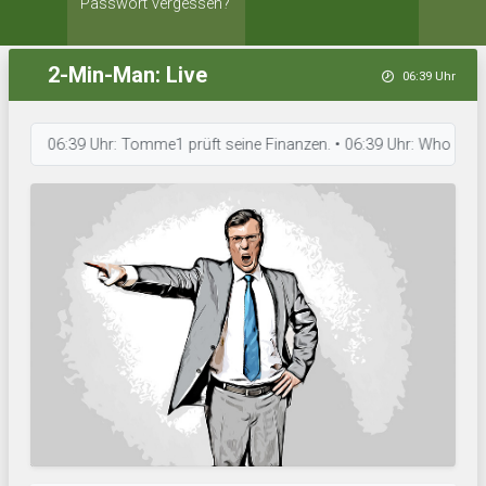
Passwort vergessen?
2-Min-Man: Live
06:39 Uhr
06:39 Uhr: Tomme1 prüft seine Finanzen. • 06:39 Uhr: Who Let The Dog