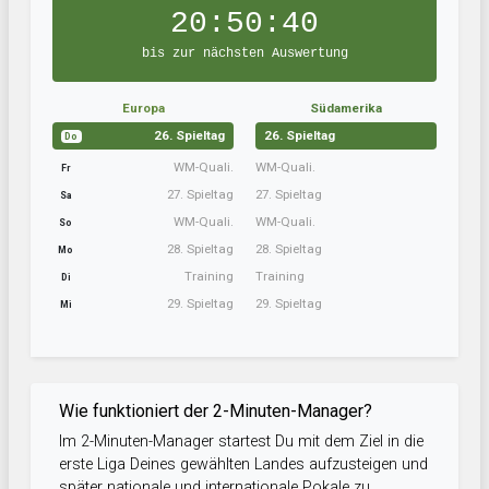
20:50:39
bis zur nächsten Auswertung
Europa
Südamerika
26. Spieltag
26. Spieltag
Do
WM-Quali.
WM-Quali.
Fr
27. Spieltag
27. Spieltag
Sa
WM-Quali.
WM-Quali.
So
28. Spieltag
28. Spieltag
Mo
Training
Training
Di
29. Spieltag
29. Spieltag
Mi
Wie funktioniert der 2-Minuten-Manager?
Im 2-Minuten-Manager startest Du mit dem Ziel in die
erste Liga Deines gewählten Landes aufzusteigen und
später nationale und internationale Pokale zu