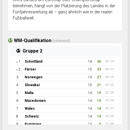
teilnehmen, hängt von der Platzierung des Landes in der
Fünfjahreswertung ab – ganz ähnlich wie in der realen
Fußballwelt.
WM-Qualifikation
(rotierend)
Gruppe 2
1
Schottland
14
36
45:14
●
2
Färöer
15
33
30:12
●
3
Norwegen
14
27
26:15
4
Slowakei
15
21
25:22
5
Malta
14
19
22:29
6
Mazedonien
14
15
19:24
7
Wales
14
14
32:27
8
Schweiz
14
14
15:23
9
Rumänien
14
0
12:60