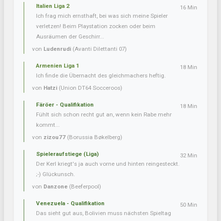
Italien Liga 2
16 Min
Ich frag mich ernsthaft, bei was sich meine Spieler
verletzen! Beim Playstation zocken oder beim
Ausräumen der Geschirr...
von
Ludenrudi
(Avanti Dilettanti 07)
Armenien Liga 1
18 Min
Ich finde die Übernacht des gleichmachers heftig.
von
Hatzi
(Union DT64 Socceroos)
Färöer - Qualifikation
18 Min
Fühlt sich schon recht gut an, wenn kein Rabe mehr
kommt...
von
zizou77
(Borussia Bøkelberg)
Spieleraufstiege (Liga)
32 Min
Der Kerl kriegt's ja auch vorne und hinten reingesteckt.
;-) Glückunsch.
von
Danzone
(Beeferpool)
Venezuela - Qualifikation
50 Min
Das sieht gut aus, Bolivien muss nächsten Spieltag