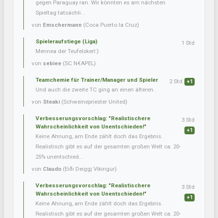
gegen Paraguay ran. Wir könnten es am nächsten
Spieltag tatsächli...
von
Emschermann
(Coca Puerto la Cruz)
Spieleraufstiege (Liga)
1 Std
Mennea der Teufelskerl:)
von
sebiee
(SC N€APEL)
Teamchemie für Trainer/Manager und Spieler
2 Std
+1
Und auch die zweite TC ging an einen älteren.
von
Steaki
(Schweinepriester United)
Verbesserungsvorschlag: "Realistischere
3 Std
Wahrscheinlichkeit von Unentschieden!"
+1
Keine Ahnung, am Ende zählt doch das Ergebnis.
Realistisch gibt es auf der gesamten großen Welt ca. 20-
25% unentschied...
von
Claudo
(Eiði Deiggj Víkingur)
Verbesserungsvorschlag: "Realistischere
3 Std
Wahrscheinlichkeit von Unentschieden!"
+1
Keine Ahnung, am Ende zählt doch das Ergebnis.
Realistisch gibt es auf der gesamten großen Welt ca. 20-