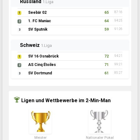
Russland
1.Liga
Seebär 02
65
87:16
1
1. FC Maniac
64
94:25
2
SV Sputnik
59
91:26
3
Schweiz
1.Liga
SV 16 Osnabrück
72
94:21
1
AS Cinq Étoiles
71
99:21
2
SV Dortmund
61
85:27
3
Ligen und Wettbewerbe im 2-Min-Man
Meister
Nationaler Pokal