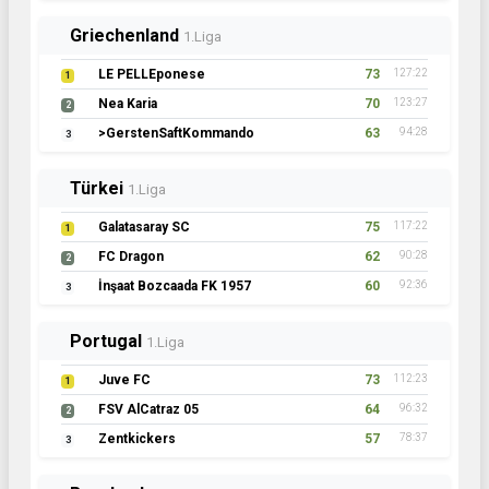
Griechenland
1.Liga
LE PELLEponese
73
127:22
1
Nea Karia
70
123:27
2
>GerstenSaftKommando
63
94:28
3
Türkei
1.Liga
Galatasaray SC
75
117:22
1
FC Dragon
62
90:28
2
İnşaat Bozcaada FK 1957
60
92:36
3
Portugal
1.Liga
Juve FC
73
112:23
1
FSV AlCatraz 05
64
96:32
2
Zentkickers
57
78:37
3