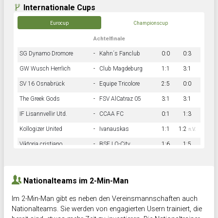
Internationale Cups
Eurocup
Championscup
Achtelfinale
SG Dynamo Dromore
-
Kahn´s Fanclub
0:0
0:3
GW Wusch Herrlich
-
Club Magdeburg
1:1
3:1
SV 16 Osnabrück
-
Equipe Tricolore
2:5
0:0
The Greek Gods
-
FSV AlCatraz 05
3:1
3:1
IF Lisannvellir Utd.
-
CCAA FC
0:1
1:3
Kollogizer United
-
Ivanauskas
1:1
1:2
n.V.
Viktoria cristiano
-
BSF LO-City
1:6
1:5
Hnk Rama
-
Südstadkicker
0:1
2:2
Nationalteams im 2-Min-Man
Im 2-Min-Man gibt es neben den Vereinsmannschaften auch
Nationalteams. Sie werden von engagierten Usern trainiert, die