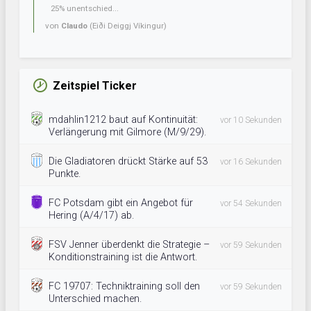
25% unentschied...
von
Claudo
(Eiði Deiggj Víkingur)
Zeitspiel Ticker
mdahlin1212 baut auf Kontinuität:
vor 10 Sekunden
Verlängerung mit Gilmore (M/9/29).
Die Gladiatoren drückt Stärke auf 53
vor 16 Sekunden
Punkte.
FC Potsdam gibt ein Angebot für
vor 54 Sekunden
Hering (A/4/17) ab.
FSV Jenner überdenkt die Strategie –
vor 59 Sekunden
Konditionstraining ist die Antwort.
FC 19707: Techniktraining soll den
vor 59 Sekunden
Unterschied machen.