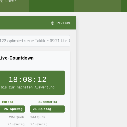
rgessen?
09:21 Uhr
ert seine Taktik. • 09:21 Uhr: SK Sawodski trainiert intensiv. • 09:20 
Live-Countdown
18:08:12
bis zur nächsten Auswertung
Europa
Südamerika
26. Spieltag
26. Spieltag
WM-Quali.
WM-Quali.
27. Spieltag
27. Spieltag