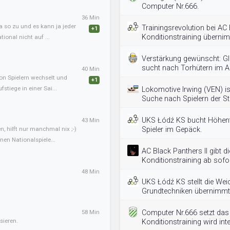
Computer Nr.666.
36 Min
a so zu und es kann ja jeder
Trainingsrevolution bei AC
+1
Konditionstraining überni
ional nicht auf ...
Verstärkung gewünscht: G
sucht nach Torhütern im Al
40 Min
von Spielern wechselt und
+1
tiege in einer Sai...
Lokomotive Irwing (VEN) is
Suche nach Spielern der St
UKS Łódź KS bucht Höhent
43 Min
, hilft nur manchmal nix ;-)
Spieler im Gepäck.
en Nationalspiele...
AC Black Panthers II gibt d
Konditionstraining ab sofor
48 Min
UKS Łódź KS stellt die Wei
Grundtechniken übernimmt
58 Min
Computer Nr.666 setzt das 
sieren.
Konditionstraining wird inte