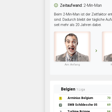
Zeitaufwand:
2-Min-Man
Beim 2-Min-Man ist der Zeitfaktor en
sind. Dadurch bleibt der tägliche A
seit mehr als 20 Jahren dabei.
Am Anfang
Belgien
1.Liga
Arminius Belgium
70
1
SWB Schildesche 05
69
2
Turbine Brügge
64
3