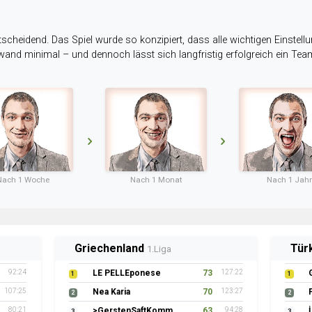
tscheidend. Das Spiel wurde so konzipiert, dass alle wichtigen Einstellu
ufwand minimal – und dennoch lässt sich langfristig erfolgreich ein Te
Nach 1 Woche
Nach 1 Monat
Nach 1 Jahr
Griechenland
Tür
1.Liga
92:24
LE PELLEponese
73
127:22
1
1
107:25
Nea Karia
70
123:27
2
2
80:21
>GerstenSaftKommando
63
94:28
3
3