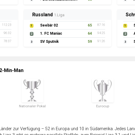
Russland
Sch
1.Liga
112:23
Seebär 02
65
87:16
1
1
96:32
1. FC Maniac
64
94:25
2
2
78:37
SV Sputnik
59
91:26
3
3
 2-Min-Man
Nationaler Pokal
Eurocup
änder zur Verfügung – 52 in Europa und 10 in Südamerika. Jedes Land 