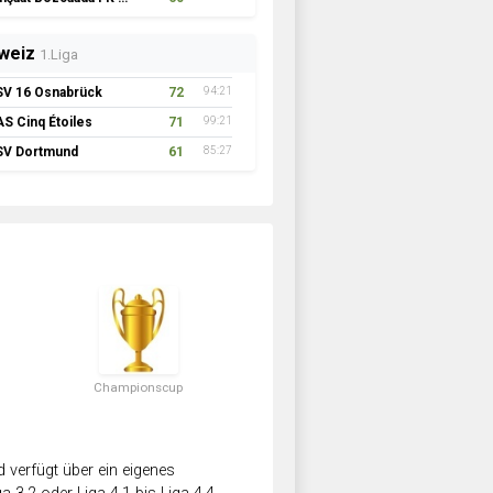
weiz
1.Liga
SV 16 Osnabrück
72
94:21
AS Cinq Étoiles
71
99:21
SV Dortmund
61
85:27
Championscup
verfügt über ein eigenes