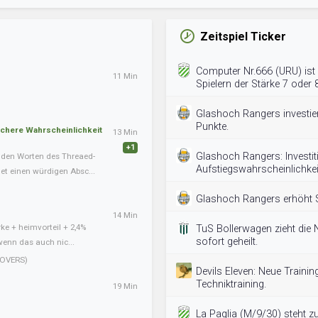
Zeitspiel Ticker
Computer Nr.666 (URU) ist
11 Min
Spielern der Stärke 7 oder 8
Glashoch Rangers investiert
Punkte.
schere Wahrscheinlichkeit
13 Min
+1
Glashoch Rangers: Investit
nden Worten des Threaed-
Aufstiegswahrscheinlichkei
det einen würdigen Absc...
Glashoch Rangers erhöht S
14 Min
ke + heimvorteil + 2,4%
TuS Bollerwagen zieht die 
sofort geheilt.
wenn das auch nic...
OVERS)
Devils Eleven: Neue Traini
Techniktraining.
19 Min
La Paglia (M/9/30) steht z