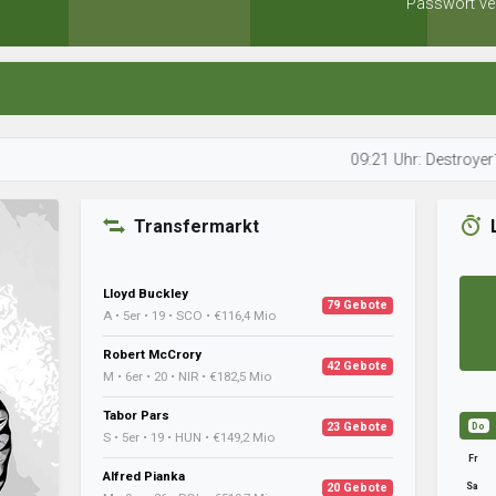
Passwort ve
09:21 Uhr: Destroyer123 optimi
Transfermarkt
Lloyd Buckley
79 Gebote
A • 5er • 19 • SCO • €116,4 Mio
Robert McCrory
42 Gebote
M • 6er • 20 • NIR • €182,5 Mio
Tabor Pars
23 Gebote
Do
S • 5er • 19 • HUN • €149,2 Mio
Fr
Alfred Pianka
Sa
20 Gebote