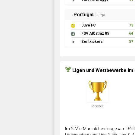
Portugal
1.Liga
Juve FC
73
1
FSV AlCatraz 05
64
2
Zentkickers
57
3
Ligen und Wettbewerbe im
Meister
Im 2-Min-Man stehen insgesamt 62 L