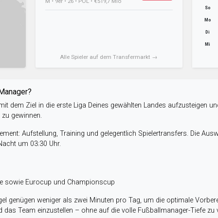
M • 9er • 26 • POL • €519,7 Mio
So
Mo
Di
Mi
Alle Spieler auf dem Transfermarkt →
-Manager?
it dem Ziel in die erste Liga Deines gewählten Landes aufzusteigen un
e zu gewinnen.
ent: Aufstellung, Training und gelegentlich Spielertransfers. Die Aus
 Nacht um 03:30 Uhr.
ele sowie Eurocup und Championscup
el genügen weniger als zwei Minuten pro Tag, um die optimale Vorbere
 das Team einzustellen – ohne auf die volle Fußballmanager-Tiefe zu v