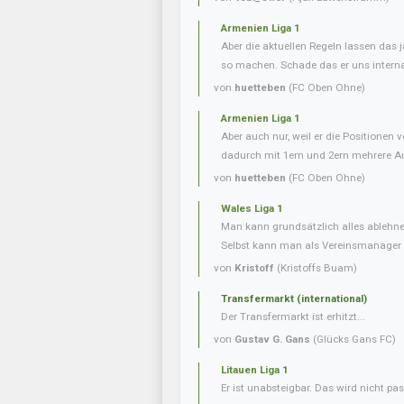
Armenien Liga 1
Aber die aktuellen Regeln lassen das j
so machen. Schade das er uns internat
von
huetteben
(FC Oben Ohne)
Armenien Liga 1
Aber auch nur, weil er die Positionen 
dadurch mit 1ern und 2ern mehrere Aufs
von
huetteben
(FC Oben Ohne)
Wales Liga 1
Man kann grundsätzlich alles ablehnen
Selbst kann man als Vereinsmanager n
von
Kristoff
(Kristoffs Buam)
Transfermarkt (international)
Der Transfermarkt ist erhitzt...
von
Gustav G. Gans
(Glücks Gans FC)
Litauen Liga 1
Er ist unabsteigbar. Das wird nicht pas