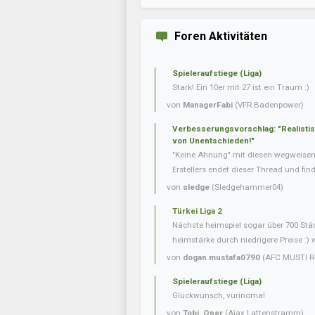
Foren Aktivitäten
Spieleraufstiege (Liga)
Stark! Ein 10er mit 27 ist ein Traum :)
von
ManagerFabi
(VFR Badenpower)
Verbesserungsvorschlag: "Realisti
von Unentschieden!"
"Keine Ahnung" mit diesen wegweise
Erstellers endet dieser Thread und fin
von
sledge
(Sledgehammer04)
Türkei Liga 2
Nächste heimspiel sogar über 700 Stär
heimstärke durch niedrigere Preise :) 
von
dogan.mustafa0790
(AFC MUSTI R
Spieleraufstiege (Liga)
Glückwunsch, vurinoma!
von
Tobi_Oner
(Ajax Lattenstramm)