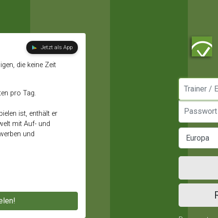
Jetzt als App
gen, die keine Zeit
Manager / E
ten pro Tag.
Passwort
elen ist, enthält er
elt mit Auf- und
ewerben und
elen!