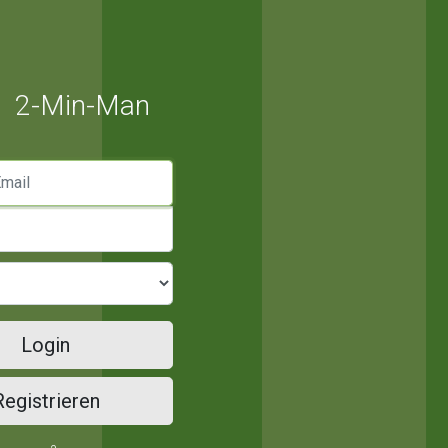
2-Min-Man
mail
Login
Registrieren