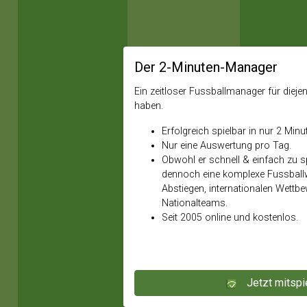
Der 2-Minuten-Manager
Ein zeitloser Fussballmanager für diejeni
haben.
Erfolgreich spielbar in nur 2 Minu
Nur eine Auswertung pro Tag.
Obwohl er schnell & einfach zu spi
dennoch eine komplexe Fussballw
Abstiegen, internationalen Wettb
Nationalteams.
Seit 2005 online und kostenlos.
Jetzt mitspi