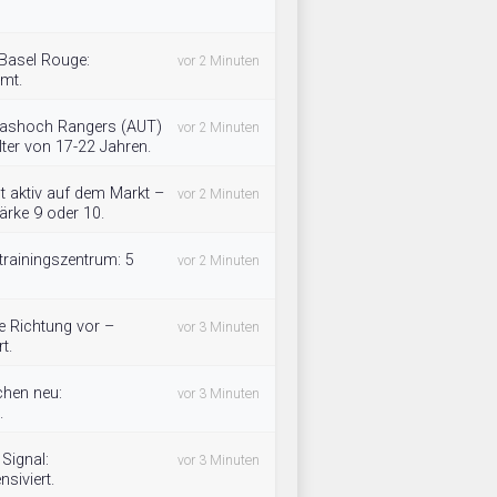
 Basel Rouge:
vor 2 Minuten
mmt.
lashoch Rangers (AUT)
vor 2 Minuten
ter von 17-22 Jahren.
t aktiv auf dem Markt –
vor 2 Minuten
ärke 9 oder 10.
rainingszentrum: 5
vor 2 Minuten
ie Richtung vor –
vor 3 Minuten
t.
chen neu:
vor 3 Minuten
.
Signal:
vor 3 Minuten
nsiviert.