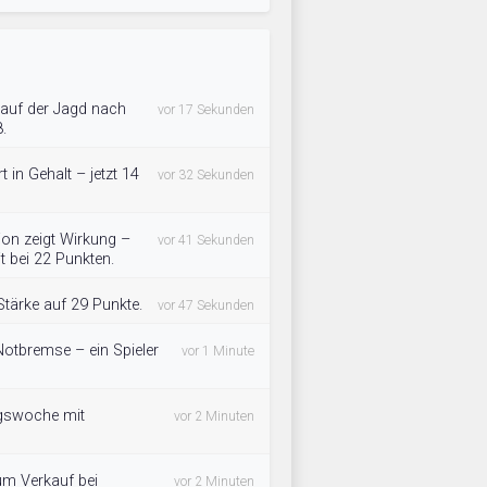
 auf der Jagd nach
vor 17 Sekunden
.
 in Gehalt – jetzt 14
vor 32 Sekunden
ion zeigt Wirkung –
vor 41 Sekunden
t bei 22 Punkten.
tärke auf 29 Punkte.
vor 47 Sekunden
Notbremse – ein Spieler
vor 1 Minute
ngswoche mit
vor 2 Minuten
um Verkauf bei
vor 2 Minuten