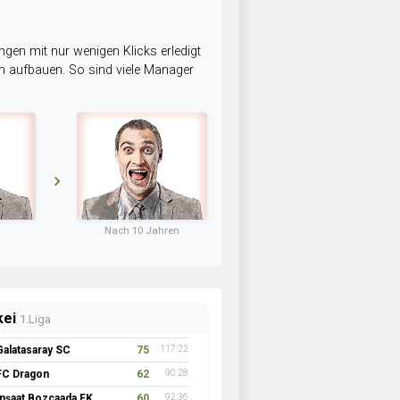
ngen mit nur wenigen Klicks erledigt
am aufbauen. So sind viele Manager
Nach 10 Jahren
kei
1.Liga
Galatasaray SC
75
117:22
FC Dragon
62
90:28
İnşaat Bozcaada FK 1957
60
92:36