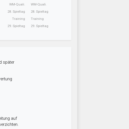
WM-Quali.
WM-Quali.
28. Spieltag
28. Spieltag
Training
Training
29. Spieltag
29. Spieltag
d später
wertung
itung auf
erzichten.