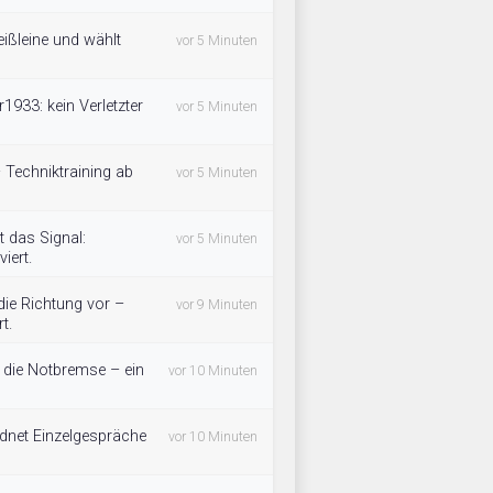
eißleine und wählt
vor 5 Minuten
1933: kein Verletzter
vor 5 Minuten
– Techniktraining ab
vor 5 Minuten
 das Signal:
vor 5 Minuten
iert.
ie Richtung vor –
vor 9 Minuten
t.
 die Notbremse – ein
vor 10 Minuten
rdnet Einzelgespräche
vor 10 Minuten