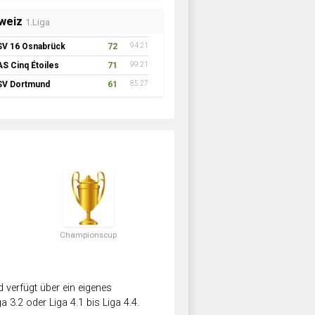
weiz
1.Liga
SV 16 Osnabrück
72
94:21
AS Cinq Étoiles
71
99:21
SV Dortmund
61
85:27
Championscup
verfügt über ein eigenes
a 3.2 oder Liga 4.1 bis Liga 4.4.