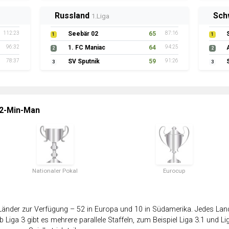
Russland
Sch
1.Liga
112:23
Seebär 02
65
87:16
1
1
96:32
1. FC Maniac
64
94:25
2
2
78:37
SV Sputnik
59
91:26
3
3
 2-Min-Man
Nationaler Pokal
Eurocup
änder zur Verfügung – 52 in Europa und 10 in Südamerika. Jedes Land 
 Liga 3 gibt es mehrere parallele Staffeln, zum Beispiel Liga 3.1 und Lig