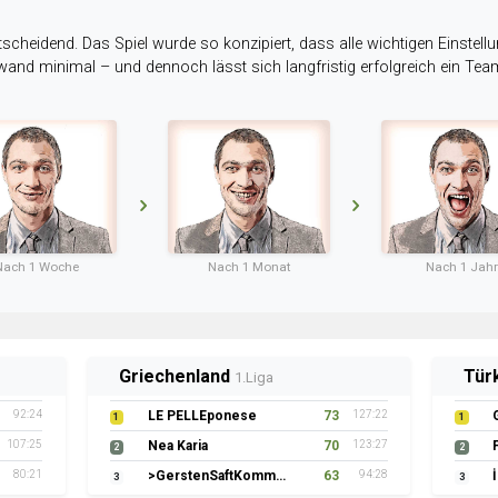
tscheidend. Das Spiel wurde so konzipiert, dass alle wichtigen Einstellu
ufwand minimal – und dennoch lässt sich langfristig erfolgreich ein Te
Nach 1 Woche
Nach 1 Monat
Nach 1 Jahr
Griechenland
Tür
1.Liga
92:24
LE PELLEponese
73
127:22
1
1
107:25
Nea Karia
70
123:27
2
2
80:21
>GerstenSaftKommando
63
94:28
3
3