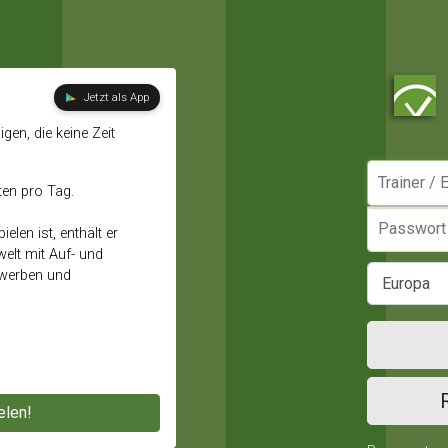
Jetzt als App
gen, die keine Zeit
Manager / E
ten pro Tag.
Passwort
elen ist, enthält er
elt mit Auf- und
ewerben und
elen!