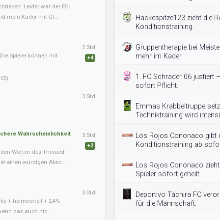
hrieben: Leider war der EC-
nd mein Kader mit Gl...
Hackespitze123 zieht die R
Konditionstraining.
Gruppentherapie bei Meister
2 Std
Die Spieler können mit
mehr im Kader.
+4
1. FC Schrader 06 justiert 
05)
sofort Pflicht.
3 Std
Emmas Krabbeltruppe setzt
Techniktraining wird intensiv
schere Wahrscheinlichkeit
3 Std
Los Rojos Cononaco gibt d
Konditionstraining ab sofor
+2
nden Worten des Threaed-
det einen würdigen Absc...
Los Rojos Cononaco zieht
Spieler sofort geheilt.
3 Std
Deportivo Táchira FC vero
ke + heimvorteil + 2,4%
für die Mannschaft.
wenn das auch nic...