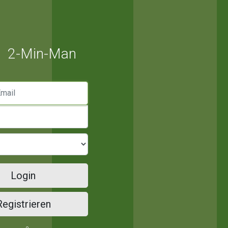
2-Min-Man
mail
Login
Registrieren