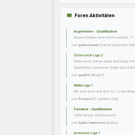
Foren Aktivitäten
Argentinien - Qualifikation
Unsere Gebete sind erhört worden..^^
von
geilerLemmi
(Genial Karamelo LM
Österreich Liga 2
Hatte auch schon späte Aufstiege mi
Spielkultur investieren (habe das Gefüh
von
andi99
(Andy17)
Malta Liga 1
Wir sind stolz auf dich DJ :) tolle Arbei
von
Pereira
(FC Valletta City)
Finnland - Qualifikation
Toller Erfolg, Glückwunsch
von
kaiko-hahnchen
(kaiko)
Armenien Liga 1