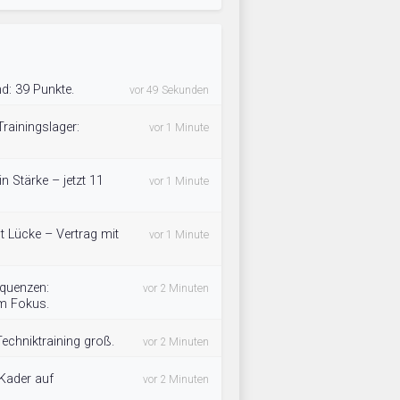
d: 39 Punkte.
vor 49 Sekunden
rainingslager:
vor 1 Minute
n Stärke – jetzt 11
vor 1 Minute
t Lücke – Vertrag mit
vor 1 Minute
equenzen:
vor 2 Minuten
im Fokus.
echniktraining groß.
vor 2 Minuten
 Kader auf
vor 2 Minuten