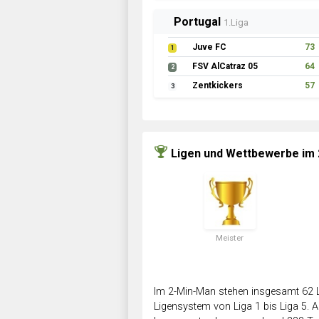
Portugal
1.Liga
Juve FC
73
1
FSV AlCatraz 05
64
2
Zentkickers
57
3
Ligen und Wettbewerbe im
Meister
Im 2-Min-Man stehen insgesamt 62 L
Ligensystem von Liga 1 bis Liga 5. Ab