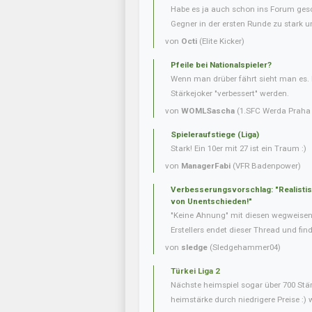
Habe es ja auch schon ins Forum gesc
Gegner in der ersten Runde zu stark u
von
Octi
(Elite Kicker)
Pfeile bei Nationalspieler?
Wenn man drüber fährt sieht man es. 
Stärkejoker "verbessert" werden.
von
WOMLSascha
(1.SFC Werda Praha 
Spieleraufstiege (Liga)
Stark! Ein 10er mit 27 ist ein Traum :)
von
ManagerFabi
(VFR Badenpower)
Verbesserungsvorschlag: "Realisti
von Unentschieden!"
"Keine Ahnung" mit diesen wegweise
Erstellers endet dieser Thread und fin
von
sledge
(Sledgehammer04)
Türkei Liga 2
Nächste heimspiel sogar über 700 Stär
heimstärke durch niedrigere Preise :) 