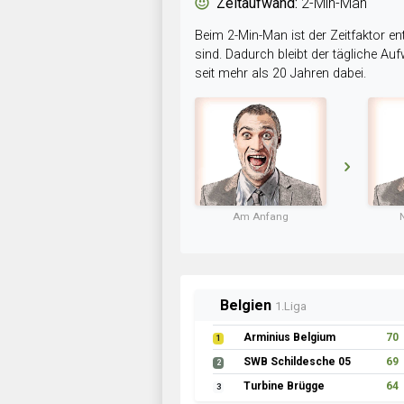
Zeitaufwand:
2-Min-Man
Beim 2-Min-Man ist der Zeitfaktor en
sind. Dadurch bleibt der tägliche A
seit mehr als 20 Jahren dabei.
Am Anfang
Belgien
1.Liga
Arminius Belgium
70
1
SWB Schildesche 05
69
2
Turbine Brügge
64
3