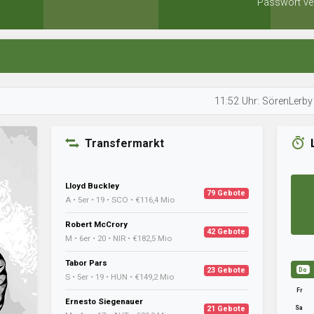
Passwort ve
11:52 Uhr: SörenLerby optimiert 
Transfermarkt
Lloyd Buckley
79 Gebote
A • 5er • 19 • SCO • €116,4 Mio
Robert McCrory
42 Gebote
M • 6er • 20 • NIR • €182,5 Mio
Tabor Pars
23 Gebote
Do
S • 5er • 19 • HUN • €149,2 Mio
Fr
Ernesto Siegenauer
Sa
21 Gebote