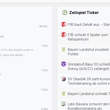
Zeitspiel Ticker
F95 baut Gehalt aus – Stan
38 Min
F95 schickt 4 Spieler zum T
AA)
Rehazentrum.
1 Std
Bayern Landshut investiert i
t >11%. Am besten mehr in
Punkte.
l, dass die Aufsti...
Grindaboð Bøur 03 schließ
Svinoy (A/6/21) verlängert.
1 Std
t
SV Oberbilk 09 zieht Kons
Techniktraining ab sofort 
2 Std
Bayern Landshut schreibt T
Latin Bavaria schwört den
Konditionstraining ein.
2 Std