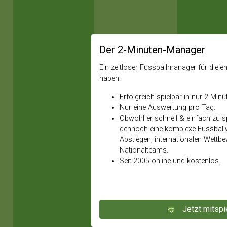
Der 2-Minuten-Manager
Ein zeitloser Fussballmanager für diejeni
haben.
Erfolgreich spielbar in nur 2 Minu
Nur eine Auswertung pro Tag.
Obwohl er schnell & einfach zu spi
dennoch eine komplexe Fussballw
Abstiegen, internationalen Wettb
Nationalteams.
Seit 2005 online und kostenlos.
Jetzt mitspi