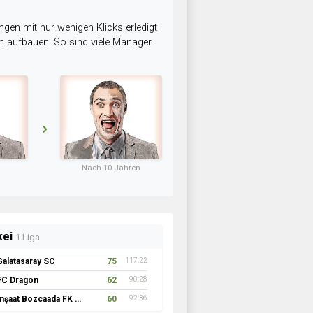
ngen mit nur wenigen Klicks erledigt
am aufbauen. So sind viele Manager
Nach 10 Jahren
kei
1.Liga
Galatasaray SC
75
117:22
FC Dragon
62
90:28
İnşaat Bozcaada FK 1957
60
92:36