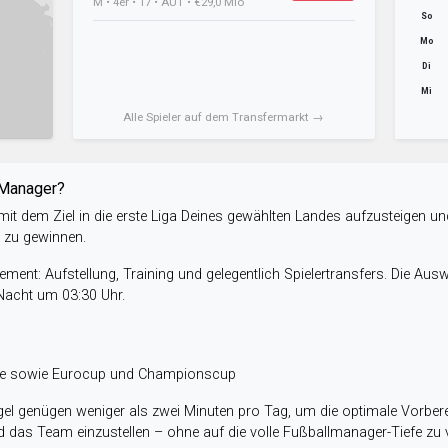
M • 4er • 17 • AUT • €29,0 Mio
So
Mo
Di
Mi
Alle Spieler auf dem Transfermarkt →
-Manager?
it dem Ziel in die erste Liga Deines gewählten Landes aufzusteigen un
e zu gewinnen.
ent: Aufstellung, Training und gelegentlich Spielertransfers. Die Aus
 Nacht um 03:30 Uhr.
ele sowie Eurocup und Championscup
el genügen weniger als zwei Minuten pro Tag, um die optimale Vorbere
 das Team einzustellen – ohne auf die volle Fußballmanager-Tiefe zu v