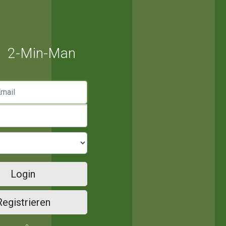
2-Min-Man
mail
Login
Registrieren