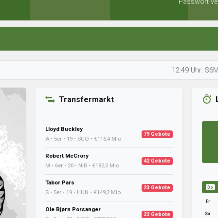
Passwort ve
12:49 Uhr: S6M9 analysi
Transfermarkt
Lloyd Buckley
79 Gebote
A • 5er • 19 • SCO • €116,4 Mio
Robert McCrory
42 Gebote
M • 6er • 20 • NIR • €182,5 Mio
Tabor Pars
23 Gebote
Do
S • 5er • 19 • HUN • €149,2 Mio
Fr
Ole Bjørn Porsanger
Sa
22 Gebote