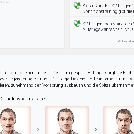
OVERS)
Klarer Kurs bei SV Fliegenf
Konditionstraining gibt die L
SV Fliegenfisch stärkt den 
Aufstiegswahrscheinlichkeit
Aktivitäte
r Regel über einen längeren Zeitraum gespielt. Anfangs sorgt die Eupho
 diese Begeisterung oft nach. Die Folge: Das eigene Team erhält immer
stieren, zunehmend den Vorsprung ausbauen und die Spitze übernehme
nlinefussballmanager