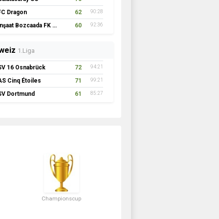
FC Dragon
62
90:28
İnşaat Bozcaada FK 1957
60
92:36
weiz
1.Liga
SV 16 Osnabrück
72
94:21
AS Cinq Étoiles
71
99:21
SV Dortmund
61
85:27
Championscup