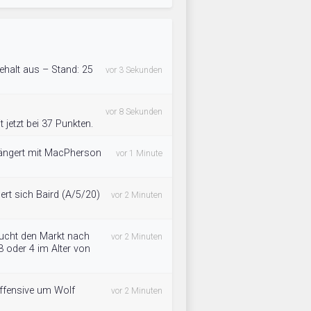
ehalt aus – Stand: 25
vor 3 Sekunden
vor 8 Sekunden
 jetzt bei 37 Punkten.
längert mit MacPherson
vor 1 Minute
rt sich Baird (A/5/20)
vor 2 Minuten
ucht den Markt nach
vor 2 Minuten
3 oder 4 im Alter von
Offensive um Wolf
vor 2 Minuten