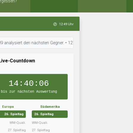
rgessen?
12:49 Uhr
ert den nächsten Gegner. • 12:49 Uhr: Maltas "Alte Herren" ist in Topfor
Live-Countdown
14:40:05
bis zur nächsten Auswertung
Europa
Südamerika
26. Spieltag
26. Spieltag
WM-Quali.
WM-Quali.
27. Spieltag
27. Spieltag