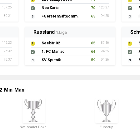
107:25
Nea Karia
70
123:27
2
2
80:21
>GerstenSaftKommando
63
94:28
3
3
Russland
Sch
1.Liga
112:23
Seebär 02
65
87:16
1
1
96:32
1. FC Maniac
64
94:25
2
2
78:37
SV Sputnik
59
91:26
3
3
 2-Min-Man
Nationaler Pokal
Eurocup