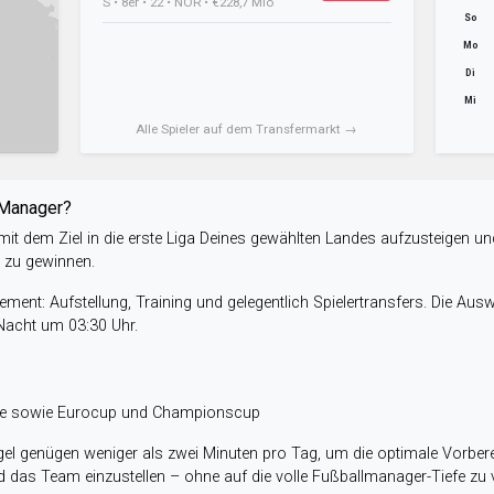
S • 8er • 22 • NOR • €228,7 Mio
So
Mo
Di
Mi
Alle Spieler auf dem Transfermarkt →
-Manager?
it dem Ziel in die erste Liga Deines gewählten Landes aufzusteigen un
e zu gewinnen.
ent: Aufstellung, Training und gelegentlich Spielertransfers. Die Aus
 Nacht um 03:30 Uhr.
ele sowie Eurocup und Championscup
el genügen weniger als zwei Minuten pro Tag, um die optimale Vorbere
 das Team einzustellen – ohne auf die volle Fußballmanager-Tiefe zu v