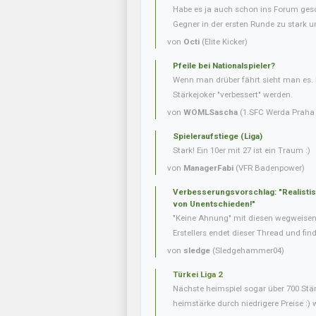
Habe es ja auch schon ins Forum gesc
Gegner in der ersten Runde zu stark u
von
Octi
(Elite Kicker)
Pfeile bei Nationalspieler?
Wenn man drüber fährt sieht man es. 
Stärkejoker "verbessert" werden.
von
WOMLSascha
(1.SFC Werda Praha 
Spieleraufstiege (Liga)
Stark! Ein 10er mit 27 ist ein Traum :)
von
ManagerFabi
(VFR Badenpower)
Verbesserungsvorschlag: "Realisti
von Unentschieden!"
"Keine Ahnung" mit diesen wegweise
Erstellers endet dieser Thread und fin
von
sledge
(Sledgehammer04)
Türkei Liga 2
Nächste heimspiel sogar über 700 Stär
heimstärke durch niedrigere Preise :) 