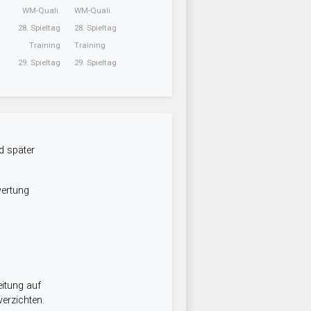
WM-Quali.
WM-Quali.
28. Spieltag
28. Spieltag
Training
Training
29. Spieltag
29. Spieltag
d später
wertung
itung auf
erzichten.