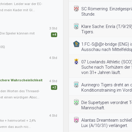
hrieben: Leider war der EC-
SC Römerring: Einzelgespr
nd mein Kader mit Gl...
Stunde.
Klare Sache: Enría (T/9/29)
3 Std
Tigers.
Die Spieler können mit
+4
1.FC.-S@@r-bridge (ENG) is
05)
Ausschau nach Mittelfeldsp
4 Std
07 Lowlands Athletic (SCO) g
Suche nach Torhütern der S
von 31+ Jahren läuft.
schere Wahrscheinlichkeit
4 Std
Aurinegro Tigers dreht an 
+2
Konditionstraining im Vord
nden Worten des Threaed-
det einen würdigen Absc...
Die Supertypen verordnet Te
Mannschaft.
4 Std
Alantas Dreamteam schließ
ke + heimvorteil + 2,4%
Lux (A/10/31) verlängert.
wenn das auch nic...