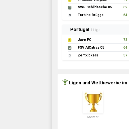
SWB Schildesche 05
69
2
Turbine Brügge
64
3
Portugal
1.Liga
Juve FC
73
1
FSV AlCatraz 05
64
2
Zentkickers
57
3
Ligen und Wettbewerbe im
Meister