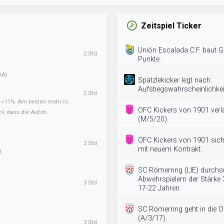
Zeitspiel Ticker
Unión Escalada C.F. baut G
2 Std
Punkte.
AA)
Spätzlekicker legt nach:
Aufstiegswahrscheinlichkeit
2 Std
t >11%. Am besten mehr in
OFC Kickers von 1901 ver
l, dass die Aufsti...
(M/5/20).
OFC Kickers von 1901 siche
2 Std
mit neuem Kontrakt.
t
SC Römerring (LIE) durchs
Abwehrspielern der Stärke 
3 Std
17-22 Jahren.
SC Römerring geht in die 
(A/3/17).
3 Std