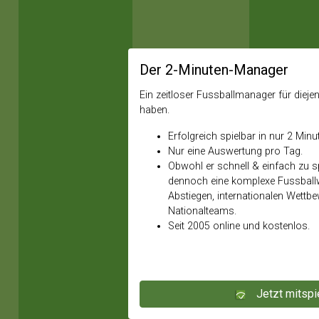
Der 2-Minuten-Manager
Ein zeitloser Fussballmanager für diejeni
haben.
Erfolgreich spielbar in nur 2 Minu
Nur eine Auswertung pro Tag.
Obwohl er schnell & einfach zu spi
dennoch eine komplexe Fussballw
Abstiegen, internationalen Wettb
Nationalteams.
Seit 2005 online und kostenlos.
Jetzt mitspi