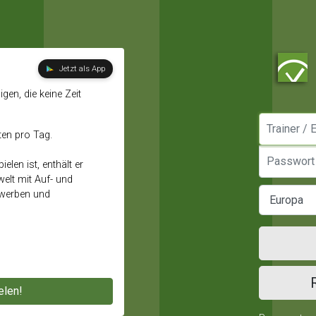
Jetzt als App
gen, die keine Zeit
Manager / E
ten pro Tag.
Passwort
elen ist, enthält er
elt mit Auf- und
ewerben und
elen!