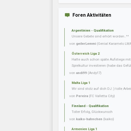
Foren Aktivitäten
Argentinien - Qualifikation
Unsere Gebete sind erhört worden..^^
von
geilerLemmi
(Genial Karamelo LM
Österreich Liga 2
Hatte auch schon späte Aufstiege mi
Spielkultur investieren (habe das Gefüh
von
andi99
(Andy17)
Malta Liga 1
Wir sind stolz auf dich DJ :) tolle Arbei
von
Pereira
(FC Valletta City)
Finnland - Qualifikation
Toller Erfolg, Glückwunsch
von
kaiko-hahnchen
(kaiko)
Armenien Liga 1