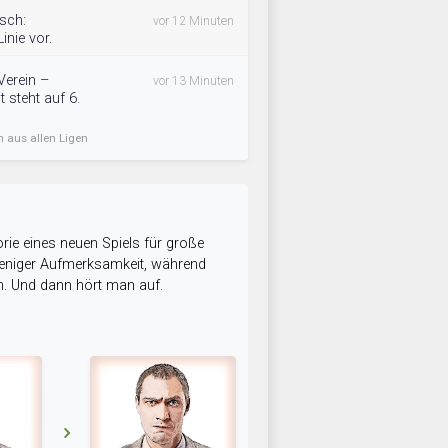
isch:
vor 12 Minuten
inie vor.
Verein –
vor 13 Minuten
 steht auf 6.
n aus allen Ligen
rie eines neuen Spiels für große
 weniger Aufmerksamkeit, während
n. Und dann hört man auf.