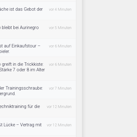
äche ist das Gebot der
vor 4 Minuten
 bleibt bei Aurinegro
vor 5 Minuten
t auf Einkaufstour –
vor 6 Minuten
ieler.
reift in die Trickkiste:
vor 6 Minuten
tärke 7 oder 8 im Alter
der Trainingsschraube:
vor 7 Minuten
ergrund.
chniktraining für die
vor 12 Minuten
t Lücke – Vertrag mit
vor 12 Minuten