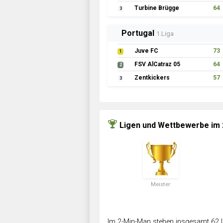
Turbine Brügge
64
3
Portugal
1.Liga
Juve FC
73
1
FSV AlCatraz 05
64
2
Zentkickers
57
3
Ligen und Wettbewerbe im
Meister
Im 2-Min-Man stehen insgesamt 62 L