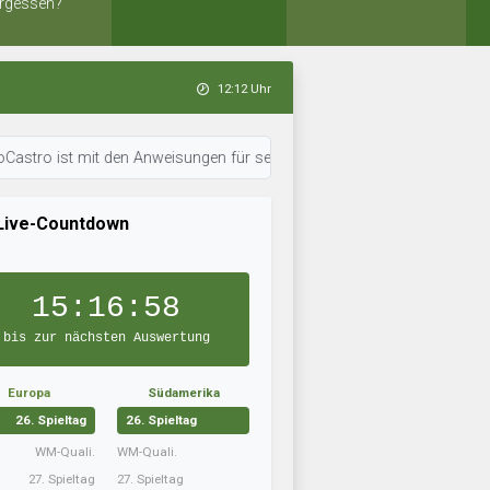
rgessen?
12:12 Uhr
 mit den Anweisungen für sein Team durch. • 12:12 Uhr: OFC Kickers von 
Live-Countdown
15:16:57
bis zur nächsten Auswertung
Europa
Südamerika
26. Spieltag
26. Spieltag
WM-Quali.
WM-Quali.
27. Spieltag
27. Spieltag