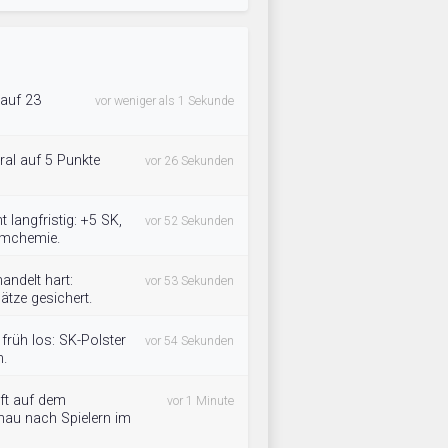
 auf 23
vor weniger als 1 Sekunde
l auf 5 Punkte
vor 26 Sekunden
langfristig: +5 SK,
vor 52 Sekunden
eamchemie.
ndelt hart:
vor 53 Sekunden
tze gesichert.
rüh los: SK-Polster
vor 54 Sekunden
n.
ft auf dem
vor 1 Minute
hau nach Spielern im