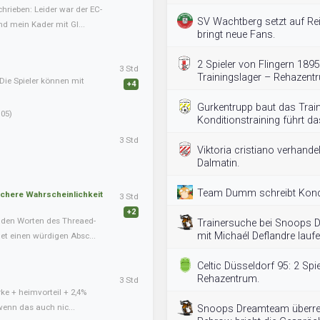
hrieben: Leider war der EC-
SV Wachtberg setzt auf Rei
nd mein Kader mit Gl...
bringt neue Fans.
2 Spieler von Flingern 189
3 Std
Trainingslager – Rehazent
Die Spieler können mit
+4
Gurkentrupp baut das Trai
05)
Konditionstraining führt 
3 Std
Viktoria cristiano verhande
Dalmatin.
Team Dumm schreibt Kondi
schere Wahrscheinlichkeit
3 Std
+2
nden Worten des Threaed-
Trainersuche bei Snoops 
mit Michaél Deflandre laufe
det einen würdigen Absc...
Celtic Düsseldorf 95: 2 Spi
Rehazentrum.
3 Std
ke + heimvorteil + 2,4%
wenn das auch nic...
Snoops Dreamteam überreiz