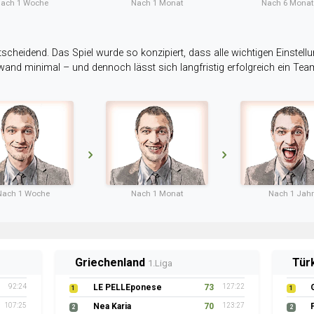
ach 1 Woche
Nach 1 Monat
Nach 6 Mona
tscheidend. Das Spiel wurde so konzipiert, dass alle wichtigen Einstellu
ufwand minimal – und dennoch lässt sich langfristig erfolgreich ein Te
Nach 1 Woche
Nach 1 Monat
Nach 1 Jahr
Griechenland
Tür
1.Liga
92:24
LE PELLEponese
73
127:22
1
1
107:25
Nea Karia
70
123:27
2
2