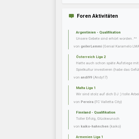
Foren Aktivitäten
Argentinien - Qualifikation
Unsere Gebete sind erhört worden..^^
von
geilerLemmi
(Genial Karamelo LM
Österreich Liga 2
Hatte auch schon späte Aufstiege mi
Spielkultur investieren (habe das Gefüh
von
andi99
(Andy17)
Malta Liga 1
Wir sind stolz auf dich DJ :) tolle Arbei
von
Pereira
(FC Valletta City)
Finnland - Qualifikation
Toller Erfolg, Glückwunsch
von
kaiko-hahnchen
(kaiko)
Armenien Liga 1