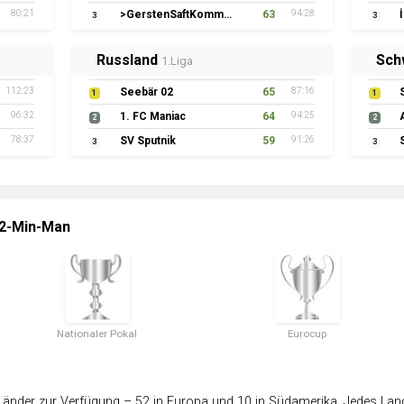
80:21
>GerstenSaftKommando
63
94:28
3
3
Russland
Sch
1.Liga
112:23
Seebär 02
65
87:16
1
1
96:32
1. FC Maniac
64
94:25
2
2
78:37
SV Sputnik
59
91:26
3
3
 2-Min-Man
Nationaler Pokal
Eurocup
änder zur Verfügung – 52 in Europa und 10 in Südamerika. Jedes Land 