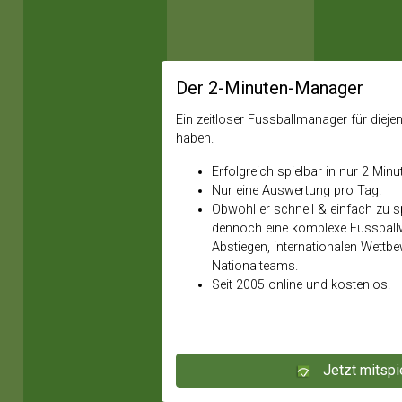
Der 2-Minuten-Manager
Ein zeitloser Fussballmanager für diejeni
haben.
Erfolgreich spielbar in nur 2 Minu
Nur eine Auswertung pro Tag.
Obwohl er schnell & einfach zu spi
dennoch eine komplexe Fussballw
Abstiegen, internationalen Wettb
Nationalteams.
Seit 2005 online und kostenlos.
Jetzt mitspi