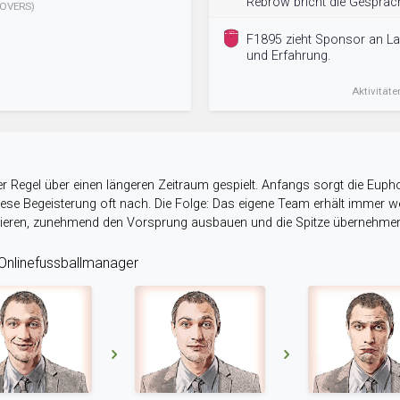
Rebrow bricht die Gespräc
OVERS)
F1895 zieht Sponsor an Lan
und Erfahrung.
Aktivitäte
r Regel über einen längeren Zeitraum gespielt. Anfangs sorgt die Eupho
 diese Begeisterung oft nach. Die Folge: Das eigene Team erhält immer
stieren, zunehmend den Vorsprung ausbauen und die Spitze übernehme
nlinefussballmanager