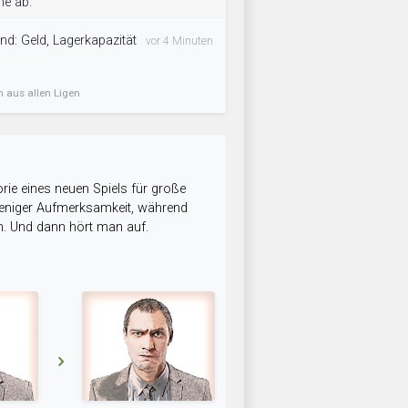
he ab.
d: Geld, Lagerkapazität
vor 4 Minuten
n aus allen Ligen
rie eines neuen Spiels für große
 weniger Aufmerksamkeit, während
n. Und dann hört man auf.