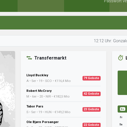
Passwort ve
12:12 Uhr: GonzaloCastro ist
Transfermarkt
Lloyd Buckley
79 Gebote
A • 5er • 19 • SCO • €116,4 Mio
Robert McCrory
42 Gebote
M • 6er • 20 • NIR • €182,5 Mio
Tabor Pars
23 Gebote
Do
S • 5er • 19 • HUN • €149,2 Mio
Fr
Ole Bjørn Porsanger
Sa
22 Gebote