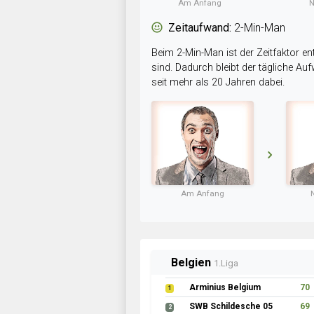
Am Anfang
N
Zeitaufwand:
2-Min-Man
Beim 2-Min-Man ist der Zeitfaktor en
sind. Dadurch bleibt der tägliche A
seit mehr als 20 Jahren dabei.
Am Anfang
Belgien
1.Liga
Arminius Belgium
70
1
SWB Schildesche 05
69
2