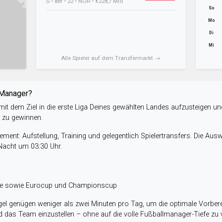
S • 8er • 22 • NOR • €228,7 Mio
So
Mo
Di
Mi
Alle Spieler auf dem Transfermarkt →
-Manager?
it dem Ziel in die erste Liga Deines gewählten Landes aufzusteigen un
e zu gewinnen.
ent: Aufstellung, Training und gelegentlich Spielertransfers. Die Aus
 Nacht um 03:30 Uhr.
ele sowie Eurocup und Championscup
el genügen weniger als zwei Minuten pro Tag, um die optimale Vorbere
 das Team einzustellen – ohne auf die volle Fußballmanager-Tiefe zu v