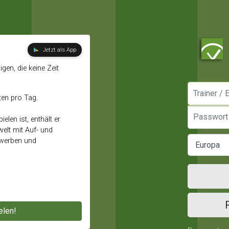
Jetzt als App
gen, die keine Zeit
Manager / E
ten pro Tag.
Passwort
elen ist, enthält er
elt mit Auf- und
ewerben und
elen!