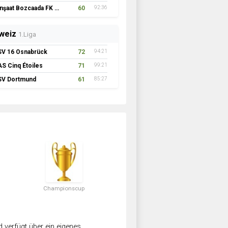
İnşaat Bozcaada FK 1957
60
92:36
weiz
1.Liga
SV 16 Osnabrück
72
94:21
AS Cinq Étoiles
71
99:21
SV Dortmund
61
85:27
Championscup
verfügt über ein eigenes