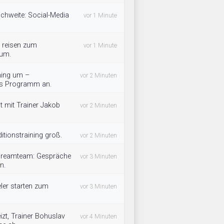
chweite: Social-Media
vor 1 Minute
5 reisen zum
vor 1 Minute
rum.
ning um –
vor 2 Minuten
das Programm an.
lt mit Trainer Jakob
vor 2 Minuten
tionstraining groß.
vor 2 Minuten
Dreamteam: Gespräche
vor 3 Minuten
n.
eler starten zum
vor 3 Minuten
t, Trainer Bohuslav
vor 4 Minuten