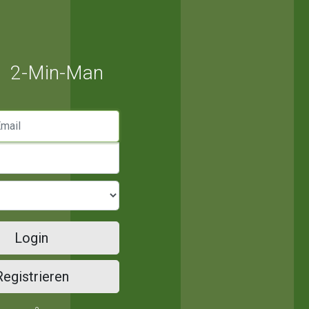
2-Min-Man
mail
Login
Registrieren