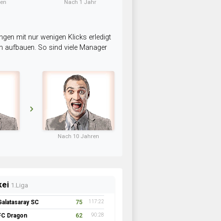
ten
Nach 1 Jahr
ngen mit nur wenigen Klicks erledigt
am aufbauen. So sind viele Manager
Nach 10 Jahren
kei
1.Liga
Galatasaray SC
75
117:22
FC Dragon
62
90:28