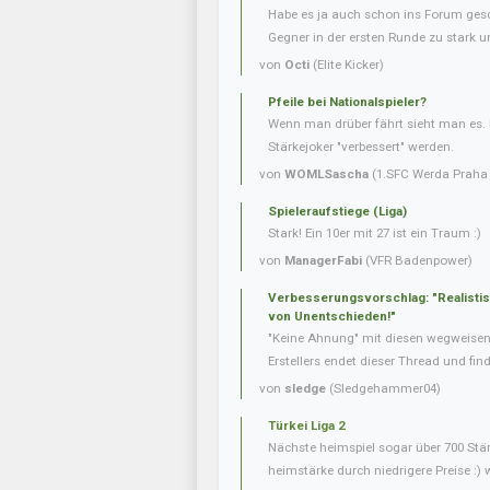
Habe es ja auch schon ins Forum gesc
Gegner in der ersten Runde zu stark u
von
Octi
(Elite Kicker)
Pfeile bei Nationalspieler?
Wenn man drüber fährt sieht man es. 
Stärkejoker "verbessert" werden.
von
WOMLSascha
(1.SFC Werda Praha 
Spieleraufstiege (Liga)
Stark! Ein 10er mit 27 ist ein Traum :)
von
ManagerFabi
(VFR Badenpower)
Verbesserungsvorschlag: "Realisti
von Unentschieden!"
"Keine Ahnung" mit diesen wegweise
Erstellers endet dieser Thread und fin
von
sledge
(Sledgehammer04)
Türkei Liga 2
Nächste heimspiel sogar über 700 Stär
heimstärke durch niedrigere Preise :) 