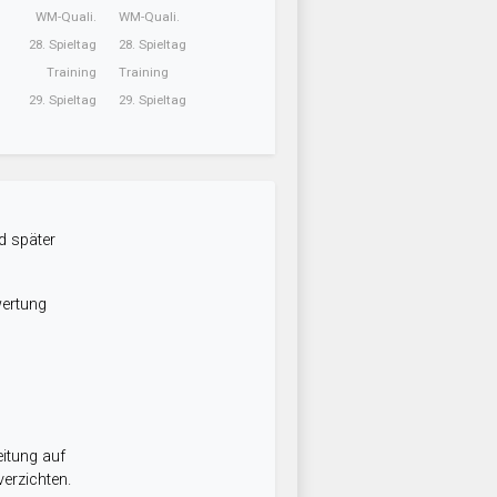
WM-Quali.
WM-Quali.
28. Spieltag
28. Spieltag
Training
Training
29. Spieltag
29. Spieltag
d später
wertung
itung auf
erzichten.