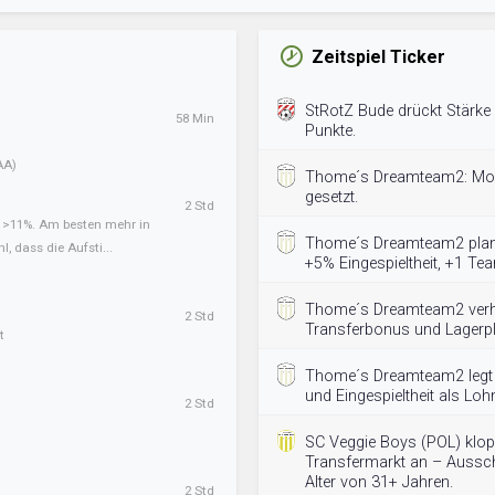
Zeitspiel Ticker
StRotZ Bude drückt Stärke
58 Min
Punkte.
AA)
Thome´s Dreamteam2: Mora
gesetzt.
2 Std
t >11%. Am besten mehr in
Thome´s Dreamteam2 plant 
l, dass die Aufsti...
+5% Eingespieltheit, +1 T
Thome´s Dreamteam2 verha
2 Std
Transferbonus und Lagerplä
t
Thome´s Dreamteam2 legt f
und Eingespieltheit als Loh
2 Std
SC Veggie Boys (POL) klop
Transfermarkt an – Aussc
Alter von 31+ Jahren.
2 Std