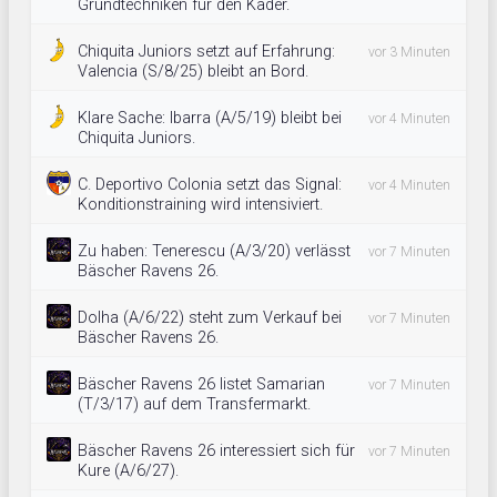
Grundtechniken für den Kader.
Chiquita Juniors setzt auf Erfahrung:
vor 3 Minuten
Valencia (S/8/25) bleibt an Bord.
Klare Sache: Ibarra (A/5/19) bleibt bei
vor 4 Minuten
Chiquita Juniors.
C. Deportivo Colonia setzt das Signal:
vor 4 Minuten
Konditionstraining wird intensiviert.
Zu haben: Tenerescu (A/3/20) verlässt
vor 7 Minuten
Bäscher Ravens 26.
Dolha (A/6/22) steht zum Verkauf bei
vor 7 Minuten
Bäscher Ravens 26.
Bäscher Ravens 26 listet Samarian
vor 7 Minuten
(T/3/17) auf dem Transfermarkt.
Bäscher Ravens 26 interessiert sich für
vor 7 Minuten
Kure (A/6/27).