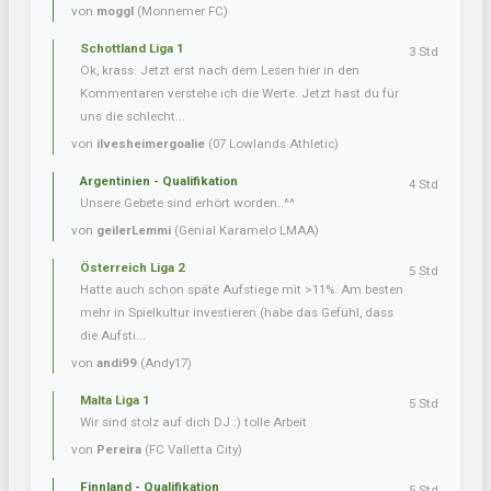
von
moggl
(Monnemer FC)
Schottland Liga 1
3 Std
Ok, krass. Jetzt erst nach dem Lesen hier in den
Kommentaren verstehe ich die Werte. Jetzt hast du für
uns die schlecht...
von
ilvesheimergoalie
(07 Lowlands Athletic)
Argentinien - Qualifikation
4 Std
Unsere Gebete sind erhört worden..^^
von
geilerLemmi
(Genial Karamelo LMAA)
Österreich Liga 2
5 Std
Hatte auch schon späte Aufstiege mit >11%. Am besten
mehr in Spielkultur investieren (habe das Gefühl, dass
die Aufsti...
von
andi99
(Andy17)
Malta Liga 1
5 Std
Wir sind stolz auf dich DJ :) tolle Arbeit
von
Pereira
(FC Valletta City)
Finnland - Qualifikation
5 Std