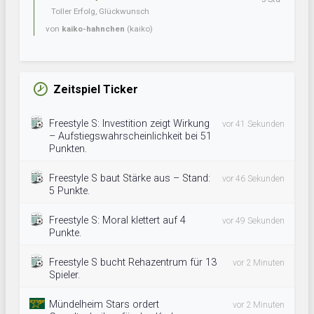
Toller Erfolg, Glückwunsch
von
kaiko-hahnchen
(kaiko)
Zeitspiel Ticker
Freestyle S: Investition zeigt Wirkung
vor 41 Sekunden
– Aufstiegswahrscheinlichkeit bei 51
Punkten.
Freestyle S baut Stärke aus – Stand:
vor 46 Sekunden
5 Punkte.
Freestyle S: Moral klettert auf 4
vor 49 Sekunden
Punkte.
Freestyle S bucht Rehazentrum für 13
vor 2 Minuten
Spieler.
Mündelheim Stars ordert
vor 2 Minuten