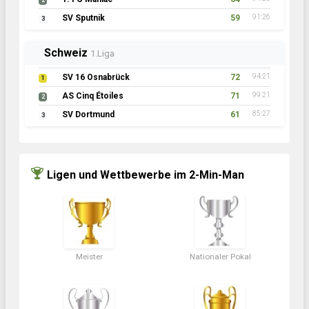
2
SV Sputnik
59
91:26
3
Schweiz
1.Liga
SV 16 Osnabrück
72
94:21
1
AS Cinq Étoiles
71
99:21
2
SV Dortmund
61
85:27
3
Ligen und Wettbewerbe im 2-Min-Man
Meister
Nationaler Pokal