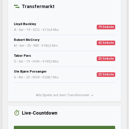
Transfermarkt
Lloyd Buckley
79 Gebote
A • 5er • 19 • SCO • €116,4 Mio
Robert McCrory
42 Gebote
M • 6er • 20 • NIR • €182,5 Mio
Tabor Pars
23 Gebote
S • 5er • 19 • HUN • €149,2 Mio
Ole Bjørn Porsanger
22 Gebote
S • 8er • 22 • NOR • €228,7 Mio
Alle Spieler auf dem Transfermarkt →
Live-Countdown