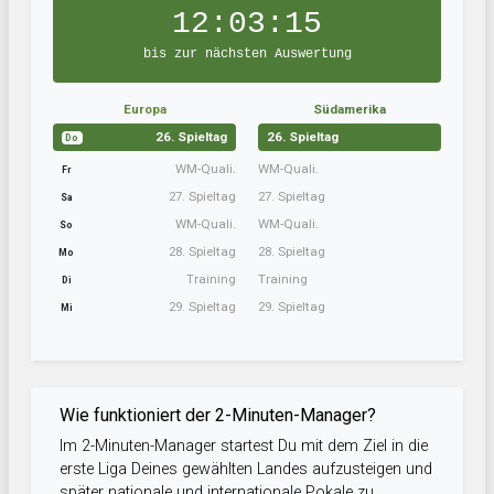
12:03:15
bis zur nächsten Auswertung
Europa
Südamerika
26. Spieltag
26. Spieltag
Do
WM-Quali.
WM-Quali.
Fr
27. Spieltag
27. Spieltag
Sa
WM-Quali.
WM-Quali.
So
28. Spieltag
28. Spieltag
Mo
Training
Training
Di
29. Spieltag
29. Spieltag
Mi
Wie funktioniert der 2-Minuten-Manager?
Im 2-Minuten-Manager startest Du mit dem Ziel in die
erste Liga Deines gewählten Landes aufzusteigen und
später nationale und internationale Pokale zu