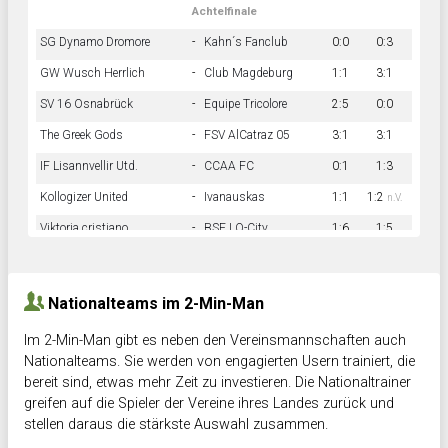
Achtelfinale
SG Dynamo Dromore
-
Kahn´s Fanclub
0:0
0:3
GW Wusch Herrlich
-
Club Magdeburg
1:1
3:1
SV 16 Osnabrück
-
Equipe Tricolore
2:5
0:0
The Greek Gods
-
FSV AlCatraz 05
3:1
3:1
IF Lisannvellir Utd.
-
CCAA FC
0:1
1:3
Kollogizer United
-
Ivanauskas
1:1
1:2
n.V.
Viktoria cristiano
-
BSF LO-City
1:6
1:5
Hnk Rama
-
Südstadkicker
0:1
2:2
Nationalteams im 2-Min-Man
Im 2-Min-Man gibt es neben den Vereinsmannschaften auch
Nationalteams. Sie werden von engagierten Usern trainiert, die
bereit sind, etwas mehr Zeit zu investieren. Die Nationaltrainer
greifen auf die Spieler der Vereine ihres Landes zurück und
stellen daraus die stärkste Auswahl zusammen.