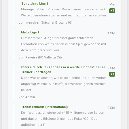
Schottland Liga 1
4 Min
Manager ist kein Problem. Beim Trainer muss man auf
+1
Werte übernehmen gehen und nicht auf tp neu verteilen.
von
mencher
(Bäscher Browns 06)
Malta Liga 1
1 Std
Hi zusammen, Aufgrund einer ganz schlechten
Formation von Wales haben wir ein Spiel gewonnen mit
dem nicht gerechnet war...
von
Pereira
(FC Valletta City)
Stärke durch Tausendsassa 4 wurde nicht auf neuen
2 Std
Trainer übertragen
+1
Dann war es aber so, wie es sein sollte und auch vorher
angezeigt wurde. Alle Buffs, die verloren gehen, werden
bei der ...
von
Admin
Transfermarkt (international)
2 Std
Kein Wunder..Ich stehe bei +455 Millionen diese Saison
und das ohne Erfolgsprämien aus Pokal/CC.. Das
aufblähen der P...