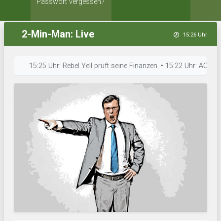
Passwort vergessen?
2-Min-Man: Live
15:26 Uhr
15:25 Uhr: Rebel Yell prüft seine Finanzen. • 15:22 Uhr: AC GrandeP