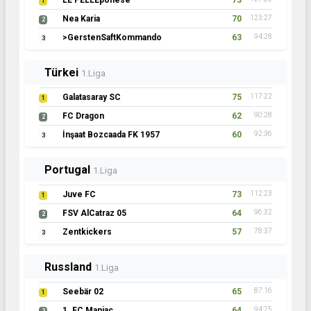
LE PELLEponese
73
1
Nea Karia
70
123:27
2
>GerstenSaftKommando
63
94:28
3
Türkei
1.Liga
Galatasaray SC
75
117:22
1
FC Dragon
62
90:28
2
İnşaat Bozcaada FK 1957
60
92:36
3
Portugal
1.Liga
Juve FC
73
112:23
1
FSV AlCatraz 05
64
96:32
2
Zentkickers
57
78:37
3
Russland
1.Liga
Seebär 02
65
87:16
1
1. FC Maniac
64
94:25