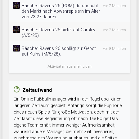
Bäscher Ravens 26 (ROM) durchsucht
vor 7 Minuten
den Markt nach Abwehrspielern im Alter
von 23-27 Jahren.
Bäscher Ravens 26 bietet auf Carsley
vor 7 Minuten
(A/5/25).
Bäscher Ravens 26 schlägt zu: Gebot
vor 8 Minuten
auf Kalns (M/5/28).
Aktivitäten aus allen Ligen
Zeitaufwand
Ein Online-Fußballmanager wird in der Regel über einen
längeren Zeitraum gespielt. Anfangs sorgt die Euphorie
eines neuen Spiels für große Motivation, doch mit der
Zeit lässt diese Begeisterung oft nach. Die Folge: Das
eigene Team erhält immer weniger Aufmerksamkeit,
während andere Manager, die mehr Zeit investieren,
zunehmend den Vorsprung ausbauen und die Spitze