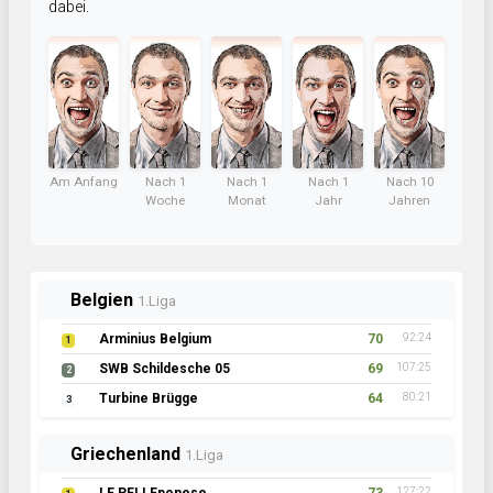
dabei.
Am Anfang
Nach 1
Nach 1
Nach 1
Nach 10
Woche
Monat
Jahr
Jahren
Belgien
1.Liga
Arminius Belgium
70
92:24
1
SWB Schildesche 05
69
107:25
2
Turbine Brügge
64
80:21
3
Griechenland
1.Liga
127:22