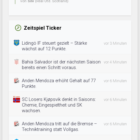
von
Silv
(Real Utd. Scotland)
Zeitspiel Ticker
Lidingö IF steuert gezielt – Stärke
vor 3 Minuten
wächst auf 12 Punkte.
Bahia Salvador ist der nächsten Saison
vor 4 Minuten
bereits einen Schritt voraus.
Anden Mendoza erhöht Gehalt auf 77
vor 6 Minuten
Punkte.
SC Losers Kjøpsvik denkt in Saisons:
vor 6 Minuten
Chemie, Eingespieltheit und SK
wachsen.
Anden Mendoza tritt auf die Bremse –
vor 6 Minuten
Techniktraining statt Vollgas.