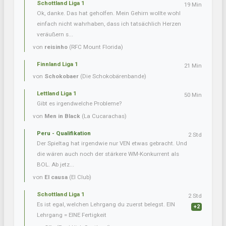
Schottland Liga 1
19 Min
Ok, danke. Das hat geholfen. Mein Gehirn wollte wohl
einfach nicht wahrhaben, dass ich tatsächlich Herzen
veräußern s...
von
reisinho
(RFC Mount Florida)
Finnland Liga 1
21 Min
von
Schokobaer
(Die Schokobärenbande)
Lettland Liga 1
50 Min
Gibt es irgendwelche Probleme?
von
Men in Black
(La Cucarachas)
Peru - Qualifikation
2 Std
Der Spieltag hat irgendwie nur VEN etwas gebracht. Und
die wären auch noch der stärkere WM-Konkurrent als
BOL. Ab jetz...
von
El causa
(El Club)
Schottland Liga 1
2 Std
Es ist egal, welchen Lehrgang du zuerst belegst. EIN
+2
Lehrgang = EINE Fertigkeit