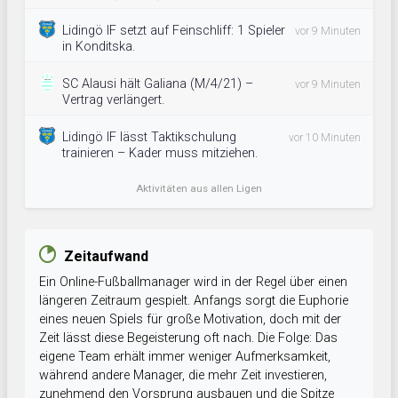
Lidingö IF setzt auf Feinschliff: 1 Spieler
vor 9 Minuten
in Konditska.
SC Alausi hält Galiana (M/4/21) –
vor 9 Minuten
Vertrag verlängert.
Lidingö IF lässt Taktikschulung
vor 10 Minuten
trainieren – Kader muss mitziehen.
Aktivitäten aus allen Ligen
Zeitaufwand
Ein Online-Fußballmanager wird in der Regel über einen
längeren Zeitraum gespielt. Anfangs sorgt die Euphorie
eines neuen Spiels für große Motivation, doch mit der
Zeit lässt diese Begeisterung oft nach. Die Folge: Das
eigene Team erhält immer weniger Aufmerksamkeit,
während andere Manager, die mehr Zeit investieren,
zunehmend den Vorsprung ausbauen und die Spitze