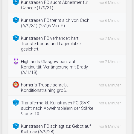
Kunstrasen FC sucht Abnehmer für
vor 6 Minuten
Czinege (T/9/31).
Kunstrasen FC trennt sich von Cech
vor 6 Minuten
(A/9/31) (251,6 Mio. €).
Kunstrasen FC verhandelt hart:
vor 7 Minuten
Transferbonus und Lagerplätze
gesichert.
Highlands Glasgow baut auf
vor 7 Minuten
Kontinuität: Verlängerung mit Brady
(A/1/19).
homer´s Truppe schreibt
vor 8 Minuten
Konditionstraining groß.
Transfermarkt: Kunstrasen FC (SVK)
vor 8 Minuten
sucht nach Abwehrspielern der Stärke
9 oder 10.
Kunstrasen FC schlägt zu: Gebot auf
vor 8 Minuten
Koitmae (A/9/28).