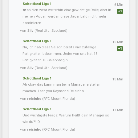
Schottland Liga 1
6 Min
❤️ spielen zwar weiterhin eine gewichtige Rolle, aber in
+1
meinen Augen werden diese Jäger bald nicht mehr
dominieren...
von
Silv
(Real Utd. Scotland)
Schottland Liga 1
12 Min
Na, ich hab diese Saison bereits vier zufällige
+1
Fertigkeiten bekommen. Jeder von uns hat 15
Fertigkeiten zu Saisonbegin...
von
Silv
(Real Utd. Scotland)
Schottland Liga 1
13 Min
Ah okay, das kann man beim Manager erstellen
machen. I see you Raymond Reisinho.
von
reisinho
(RFC Mount Florida)
Schottland Liga 1
17 Min
Und wichtigste Frage: Warum heißt dein Manager so
wie du?! :D
von
reisinho
(RFC Mount Florida)