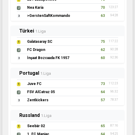
Nea Karia
70
123:27
2
>GerstenSaftKommando
63
94:28
3
Türkei
1.Liga
Galatasaray SC
75
117:22
1
FC Dragon
62
90:28
2
İnşaat Bozcaada FK 1957
60
92:36
3
Portugal
1.Liga
Juve FC
73
112:23
1
FSV AlCatraz 05
64
96:32
2
Zentkickers
57
78:37
3
Russland
1.Liga
Seebär 02
65
87:16
1
1. FC Maniac
64
94:25
2