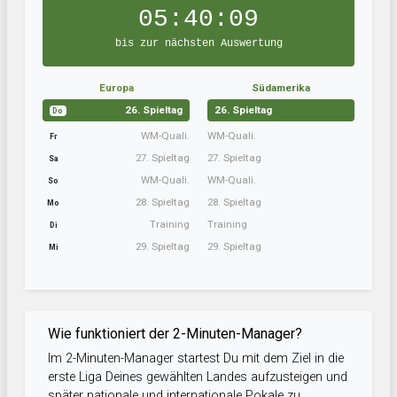
05:40:09
bis zur nächsten Auswertung
Europa
Südamerika
26. Spieltag
26. Spieltag
Do
WM-Quali.
WM-Quali.
Fr
27. Spieltag
27. Spieltag
Sa
WM-Quali.
WM-Quali.
So
28. Spieltag
28. Spieltag
Mo
Training
Training
Di
29. Spieltag
29. Spieltag
Mi
Wie funktioniert der 2-Minuten-Manager?
Im 2-Minuten-Manager startest Du mit dem Ziel in die
erste Liga Deines gewählten Landes aufzusteigen und
später nationale und internationale Pokale zu