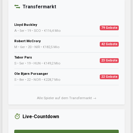
Transfermarkt
Lloyd Buckley
79 Gebote
A • 5er • 19 • SCO • €116,4 Mio
Robert McCrory
42 Gebote
M • 6er • 20 • NIR • €182,5 Mio
Tabor Pars
23 Gebote
S • 5er • 19 • HUN • €149,2 Mio
Ole Bjørn Porsanger
22 Gebote
S • 8er • 22 • NOR • €228,7 Mio
Alle Spieler auf dem Transfermarkt →
Live-Countdown