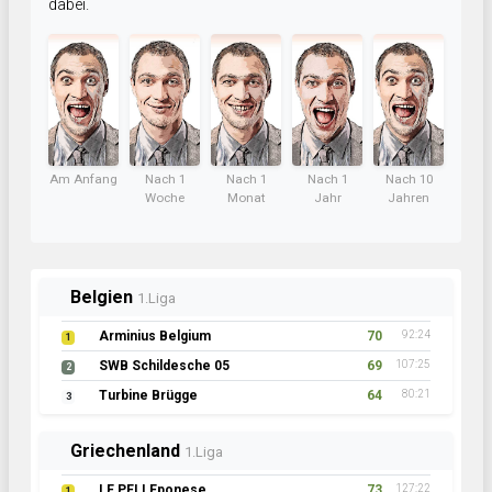
dabei.
Am Anfang
Nach 1
Nach 1
Nach 1
Nach 10
Woche
Monat
Jahr
Jahren
Belgien
1.Liga
Arminius Belgium
70
92:24
1
SWB Schildesche 05
69
107:25
2
Turbine Brügge
64
80:21
3
Griechenland
1.Liga
LE PELLEponese
73
127:22
1