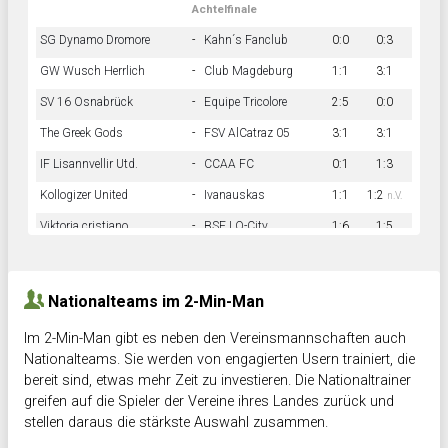
Achtelfinale
SG Dynamo Dromore
-
Kahn´s Fanclub
0:0
0:3
GW Wusch Herrlich
-
Club Magdeburg
1:1
3:1
SV 16 Osnabrück
-
Equipe Tricolore
2:5
0:0
The Greek Gods
-
FSV AlCatraz 05
3:1
3:1
IF Lisannvellir Utd.
-
CCAA FC
0:1
1:3
Kollogizer United
-
Ivanauskas
1:1
1:2
n.V.
Viktoria cristiano
-
BSF LO-City
1:6
1:5
Hnk Rama
-
Südstadkicker
0:1
2:2
Nationalteams im 2-Min-Man
Im 2-Min-Man gibt es neben den Vereinsmannschaften auch
Nationalteams. Sie werden von engagierten Usern trainiert, die
bereit sind, etwas mehr Zeit zu investieren. Die Nationaltrainer
greifen auf die Spieler der Vereine ihres Landes zurück und
stellen daraus die stärkste Auswahl zusammen.