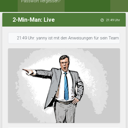
Passwort vergessen?
2-Min-Man: Live
21:49 Uhr
21:49 Uhr: yanny ist mit den Anweisungen für sein Team durch. • 21: