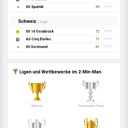
SV Sputnik
59
91:26
3
Schweiz
1.Liga
SV 16 Osnabrück
72
94:21
1
AS Cinq Étoiles
71
99:21
2
SV Dortmund
61
85:27
3
Ligen und Wettbewerbe im 2-Min-Man
Meister
Nationaler Pokal