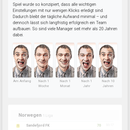
Spiel wurde so konzipiert, dass alle wichtigen
Einstellungen mit nur wenigen Klicks erledigt sind.
Dadurch bleibt der tägliche Aufwand minimal – und
dennoch lässt sich langfristig erfolgreich ein Team
aufbauen. So sind viele Manager seit mehr als 20 Jahren
dabei.
Am Anfang
Nach 1
Nach 1
Nach 1
Nach 10
Woche
Monat
Jahr
Jahren
Norwegen
1.Liga
Sandefjord FK
70
93:17
1
95:25