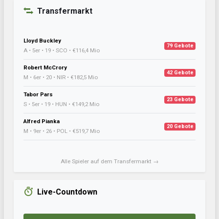
Transfermarkt
Lloyd Buckley
79 Gebote
A • 5er • 19 • SCO • €116,4 Mio
Robert McCrory
42 Gebote
M • 6er • 20 • NIR • €182,5 Mio
Tabor Pars
23 Gebote
S • 5er • 19 • HUN • €149,2 Mio
Alfred Pianka
20 Gebote
M • 9er • 26 • POL • €519,7 Mio
Alle Spieler auf dem Transfermarkt →
Live-Countdown