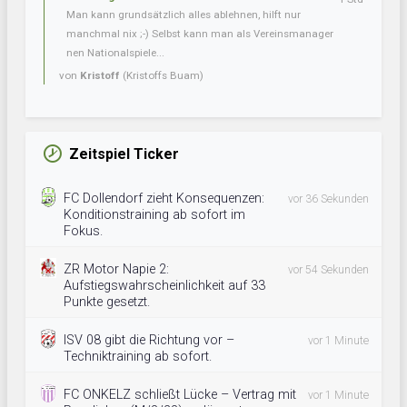
Man kann grundsätzlich alles ablehnen, hilft nur
manchmal nix ;-) Selbst kann man als Vereinsmanager
nen Nationalspiele...
von
Kristoff
(Kristoffs Buam)
Zeitspiel Ticker
FC Dollendorf zieht Konsequenzen:
vor 36 Sekunden
Konditionstraining ab sofort im
Fokus.
ZR Motor Napie 2:
vor 54 Sekunden
Aufstiegswahrscheinlichkeit auf 33
Punkte gesetzt.
ISV 08 gibt die Richtung vor –
vor 1 Minute
Techniktraining ab sofort.
FC ONKELZ schließt Lücke – Vertrag mit
vor 1 Minute