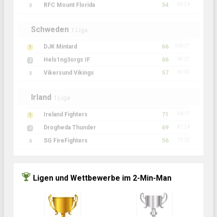
RFC Mount Florida
54
3
Schweden
1.Liga
DJK Mintard
66
109:27
1
Hels1ng3orgs IF
66
96:22
2
Vikersund Vikings
57
80:30
3
Irland
1.Liga
Ireland Fighters
71
94:17
1
Drogheda Thunder
69
87:24
2
SG FireFighters
56
75:25
3
Ligen und Wettbewerbe im 2-Min-Man