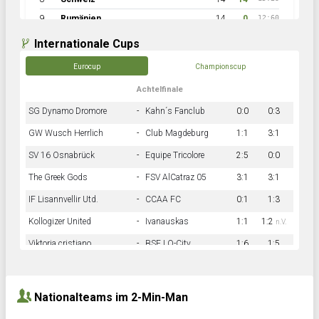
9
Rumänien
14
0
12:60
Internationale Cups
Eurocup
Championscup
Achtelfinale
SG Dynamo Dromore
-
Kahn´s Fanclub
0:0
0:3
GW Wusch Herrlich
-
Club Magdeburg
1:1
3:1
SV 16 Osnabrück
-
Equipe Tricolore
2:5
0:0
The Greek Gods
-
FSV AlCatraz 05
3:1
3:1
IF Lisannvellir Utd.
-
CCAA FC
0:1
1:3
Kollogizer United
-
Ivanauskas
1:1
1:2
n.V.
Viktoria cristiano
-
BSF LO-City
1:6
1:5
Hnk Rama
-
Südstadkicker
0:1
2:2
Nationalteams im 2-Min-Man