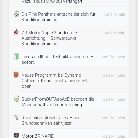
Razuliskus (M/8/28) verlängert.
Die Pink Panthers entscheidet sich für
vor 1 Minute
Konditionstraining.
ZR Motor Napie 2 ändert die
vor 1 Minute
Ausrichtung – Schwerpunkt
Konditionstraining.
Leeds stellt auf Techniktraining um –
vor 2 Minuten
sofort.
Neues Programm bei Dynamo
vor 2 Minuten
Ostberlin: Konditionstraining steht
oben.
SuckerFromOUTAspAcE beordert die
vor 2 Minuten
Mannschaft zu Techniktraining.
Revolution streicht alles – nur
vor 2 Minuten
Grundtechniken zählt jetzt.
Motor ZR NAPIE:
vor 2 Minuten