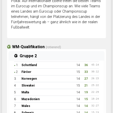
Pokal. Auf internationaler Ebene treten die besten Teams
im Eurocup und im Championscup an. Wie viele Teams
eines Landes am Eurocup oder Championscup
teilnehmen, hängt von der Platzierung des Landes in der
Fünfjahreswertung ab – ganz ähnlich wie in der realen
Fußballwelt.
WM-Qualifikation
(rotierend)
Gruppe 2
1
Schottland
14
36
45:14
●
2
Färöer
15
33
30:12
●
3
Norwegen
14
27
26:15
4
Slowakei
15
21
25:22
5
Malta
14
19
22:29
6
Mazedonien
14
15
19:24
7
Wales
14
14
32:27
8
Schweiz
14
14
15:23