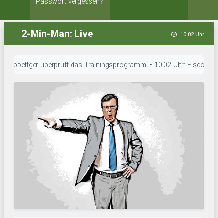
Passwort vergessen?
2-Min-Man: Live
10:02 Uhr
boettger überprüft das Trainingsprogramm. • 10:02 Uhr: Elsdorfer HSV hat