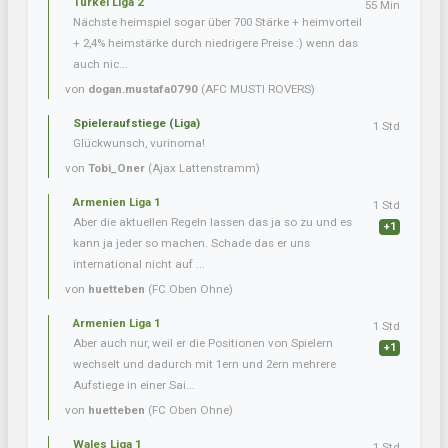
Türkei Liga 2
55 Min
Nächste heimspiel sogar über 700 Stärke + heimvorteil
+ 2,4% heimstärke durch niedrigere Preise :) wenn das
auch nic...
von
dogan.mustafa0790
(AFC MUSTI ROVERS)
Spieleraufstiege (Liga)
1 Std
Glückwunsch, vurinoma!
von
Tobi_Oner
(Ajax Lattenstramm)
Armenien Liga 1
1 Std
Aber die aktuellen Regeln lassen das ja so zu und es
+1
kann ja jeder so machen. Schade das er uns
international nicht auf ...
von
huetteben
(FC Oben Ohne)
Armenien Liga 1
1 Std
Aber auch nur, weil er die Positionen von Spielern
+1
wechselt und dadurch mit 1ern und 2ern mehrere
Aufstiege in einer Sai...
von
huetteben
(FC Oben Ohne)
Wales Liga 1
1 Std