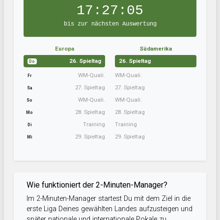
17:27:04
bis zur nächsten Auswertung
Europa
Südamerika
26. Spieltag
26. Spieltag
Do
WM-Quali.
WM-Quali.
Fr
27. Spieltag
27. Spieltag
Sa
WM-Quali.
WM-Quali.
So
28. Spieltag
28. Spieltag
Mo
Training
Training
Di
29. Spieltag
29. Spieltag
Mi
Wie funktioniert der 2-Minuten-Manager?
Im 2-Minuten-Manager startest Du mit dem Ziel in die
erste Liga Deines gewählten Landes aufzusteigen und
später nationale und internationale Pokale zu