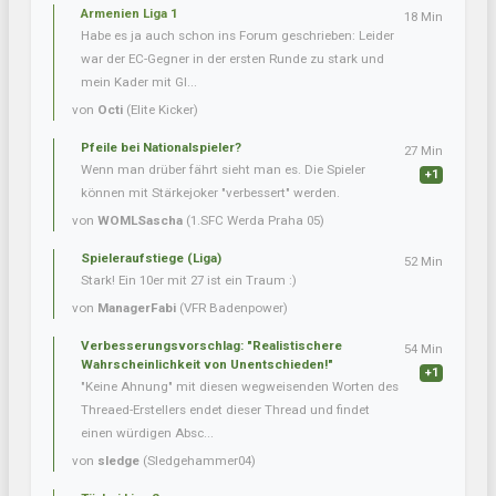
Armenien Liga 1
18 Min
Habe es ja auch schon ins Forum geschrieben: Leider
war der EC-Gegner in der ersten Runde zu stark und
mein Kader mit Gl...
von
Octi
(Elite Kicker)
Pfeile bei Nationalspieler?
27 Min
Wenn man drüber fährt sieht man es. Die Spieler
+1
können mit Stärkejoker "verbessert" werden.
von
WOMLSascha
(1.SFC Werda Praha 05)
Spieleraufstiege (Liga)
52 Min
Stark! Ein 10er mit 27 ist ein Traum :)
von
ManagerFabi
(VFR Badenpower)
Verbesserungsvorschlag: "Realistischere
54 Min
Wahrscheinlichkeit von Unentschieden!"
+1
"Keine Ahnung" mit diesen wegweisenden Worten des
Threaed-Erstellers endet dieser Thread und findet
einen würdigen Absc...
von
sledge
(Sledgehammer04)