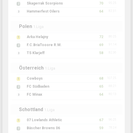
Skagerrak Scorpions
70
2
Hammerfest Oilers
64
82:31
3
Polen
1.Liga
Arka Helajny
72
86:25
1
F.C.BriaTooore R.M.
69
91:14
2
TS Klarjeff
58
82:36
3
Österreich
1.Liga
Cowboys
68
107:25
1
FC Südbaden
65
88:21
2
FC Minax
64
80:13
3
Schottland
1.Liga
07 Lowlands Athletic
67
96:25
1
Bäscher Browns 06
59
78:24
2
66:24