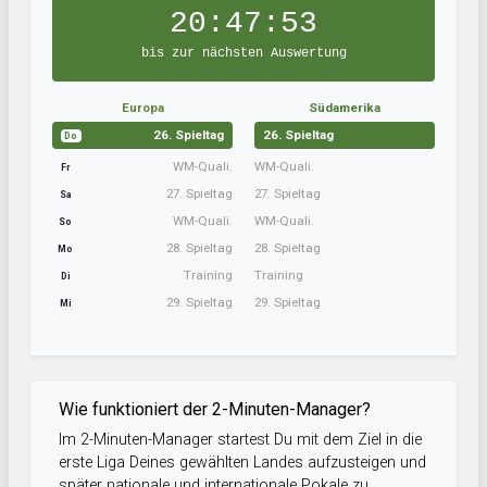
20:47:52
bis zur nächsten Auswertung
Europa
Südamerika
26. Spieltag
26. Spieltag
Do
WM-Quali.
WM-Quali.
Fr
27. Spieltag
27. Spieltag
Sa
WM-Quali.
WM-Quali.
So
28. Spieltag
28. Spieltag
Mo
Training
Training
Di
29. Spieltag
29. Spieltag
Mi
Wie funktioniert der 2-Minuten-Manager?
Im 2-Minuten-Manager startest Du mit dem Ziel in die
erste Liga Deines gewählten Landes aufzusteigen und
später nationale und internationale Pokale zu