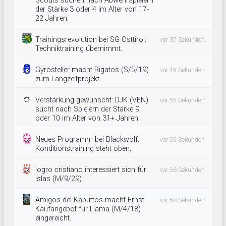
Scouts suchen nach Abwehrspielern
der Stärke 3 oder 4 im Alter von 17-
22 Jahren.
Trainingsrevolution bei SG Osttirol:
vor 37 Sekunden
Techniktraining übernimmt.
Gyrosteller macht Rigatos (S/5/19)
vor 49 Sekunden
zum Langzeitprojekt.
Verstärkung gewünscht: DJK (VEN)
vor 55 Sekunden
sucht nach Spielern der Stärke 9
oder 10 im Alter von 31+ Jahren.
Neues Programm bei Blackwolf:
vor 55 Sekunden
Konditionstraining steht oben.
logro cristiano interessiert sich für
vor 56 Sekunden
Islas (M/9/29).
Amigos del Kaputtos macht Ernst:
vor 58 Sekunden
Kaufangebot für Llama (M/4/18)
eingereicht.