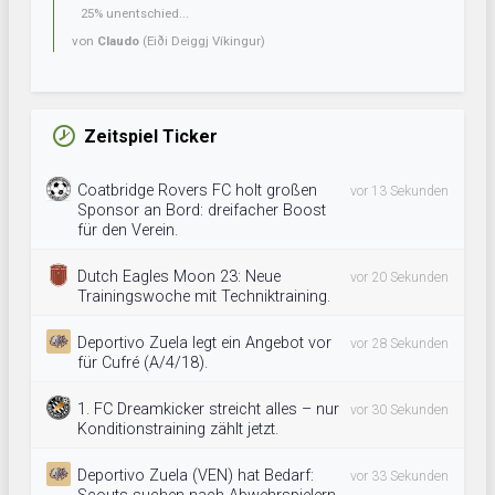
25% unentschied...
von
Claudo
(Eiði Deiggj Víkingur)
Zeitspiel Ticker
Coatbridge Rovers FC holt großen
vor 13 Sekunden
Sponsor an Bord: dreifacher Boost
für den Verein.
Dutch Eagles Moon 23: Neue
vor 20 Sekunden
Trainingswoche mit Techniktraining.
Deportivo Zuela legt ein Angebot vor
vor 28 Sekunden
für Cufré (A/4/18).
1. FC Dreamkicker streicht alles – nur
vor 30 Sekunden
Konditionstraining zählt jetzt.
Deportivo Zuela (VEN) hat Bedarf:
vor 33 Sekunden