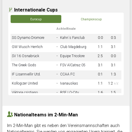
Internationale Cups
Eurocup
Championscup
Achtelfinale
SG Dynamo Dromore
-
Kahn´s Fanclub
0:0
0:3
GW Wusch Herrlich
-
Club Magdeburg
1:1
3:1
SV 16 Osnabrück
-
Equipe Tricolore
2:5
0:0
The Greek Gods
-
FSV AlCatraz 05
3:1
3:1
IF Lisannvellir Utd.
-
CCAA FC
0:1
1:3
Kollogizer United
-
Ivanauskas
1:1
1:2
n.V.
Viktoria cristiano
-
BSF LO-City
1:6
1:5
Hnk Rama
-
Südstadkicker
0:1
2:2
Nationalteams im 2-Min-Man
Im 2-Min-Man gibt es neben den Vereinsmannschaften auch
Nationalteams. Sie werden von engagierten Usern trainiert, die