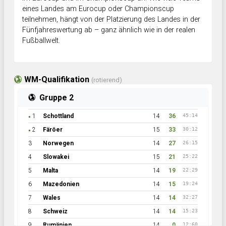
eines Landes am Eurocup oder Championscup
teilnehmen, hängt von der Platzierung des Landes in der
Fünfjahreswertung ab – ganz ähnlich wie in der realen
Fußballwelt.
WM-Qualifikation
(rotierend)
Gruppe 2
1
Schottland
14
36
45:14
●
2
Färöer
15
33
30:12
●
3
Norwegen
14
27
26:15
4
Slowakei
15
21
25:22
5
Malta
14
19
22:29
6
Mazedonien
14
15
19:24
7
Wales
14
14
32:27
8
Schweiz
14
14
15:23
9
Rumänien
14
0
12:60