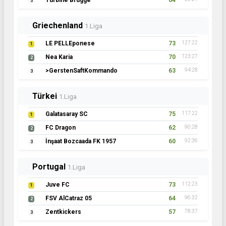
Turbine Brügge
64
3
Griechenland
1.Liga
LE PELLEponese
73
127:22
1
Nea Karia
70
123:27
2
>GerstenSaftKommando
63
94:28
3
Türkei
1.Liga
Galatasaray SC
75
117:22
1
FC Dragon
62
90:28
2
İnşaat Bozcaada FK 1957
60
92:36
3
Portugal
1.Liga
Juve FC
73
112:23
1
FSV AlCatraz 05
64
96:32
2
Zentkickers
57
78:37
3