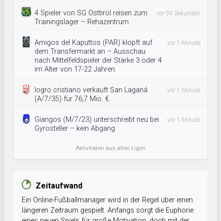
4 Spieler von SG Osttirol reisen zum
vor 59 Sekunden
Trainingslager – Rehazentrum.
Amigos del Kaputtos (PAR) klopft auf
vor 1 Minute
dem Transfermarkt an – Ausschau
nach Mittelfeldspieler der Stärke 3 oder 4
im Alter von 17-22 Jahren.
logro cristiano verkauft San Laganá
vor 1 Minute
(A/7/35) für 76,7 Mio. €.
Giangos (M/7/23) unterschreibt neu bei
vor 1 Minute
Gyrosteller – kein Abgang.
Aktivitäten aus allen Ligen
Zeitaufwand
Ein Online-Fußballmanager wird in der Regel über einen
längeren Zeitraum gespielt. Anfangs sorgt die Euphorie
eines neuen Spiels für große Motivation, doch mit der