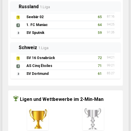
Russland
1.Liga
Seebär 02
65
87:16
1
1. FC Maniac
64
94:25
2
SV Sputnik
59
91:26
3
Schweiz
1.Liga
SV 16 Osnabrück
72
94:21
1
AS Cinq Étoiles
71
99:21
2
SV Dortmund
61
85:27
3
Ligen und Wettbewerbe im 2-Min-Man