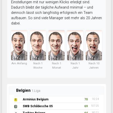
Einstellungen mit nur wenigen Klicks erledigt sind.
Dadurch bleibt der tägliche Aufwand minimal – und
dennoch lässt sich langfristig erfolgreich ein Team
aufbauen. So sind viele Manager seit mehr als 20 Jahren
dabei.
Am Anfang
Nach 1
Nach 1
Nach 1
Nach 10
Woche
Monat
Jahr
Jahren
Belgien
1.Liga
Arminius Belgium
70
92:24
1
SWB Schildesche 05
69
107:25
2
80:21