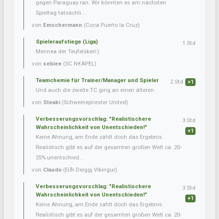
gegen Paraguay ran. Wir könnten es am nächsten
Spieltag tatsächli...
von
Emschermann
(Coca Puerto la Cruz)
Spieleraufstiege (Liga)
1 Std
Mennea der Teufelskerl:)
von
sebiee
(SC N€APEL)
Teamchemie für Trainer/Manager und Spieler
2 Std
+1
Und auch die zweite TC ging an einen älteren.
von
Steaki
(Schweinepriester United)
Verbesserungsvorschlag: "Realistischere
3 Std
Wahrscheinlichkeit von Unentschieden!"
+1
Keine Ahnung, am Ende zählt doch das Ergebnis.
Realistisch gibt es auf der gesamten großen Welt ca. 20-
25% unentschied...
von
Claudo
(Eiði Deiggj Víkingur)
Verbesserungsvorschlag: "Realistischere
3 Std
Wahrscheinlichkeit von Unentschieden!"
+1
Keine Ahnung, am Ende zählt doch das Ergebnis.
Realistisch gibt es auf der gesamten großen Welt ca. 20-