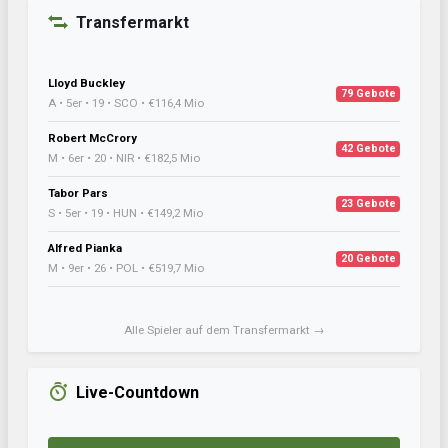
Transfermarkt
Lloyd Buckley
79 Gebote
A • 5er • 19 • SCO • €116,4 Mio
Robert McCrory
42 Gebote
M • 6er • 20 • NIR • €182,5 Mio
Tabor Pars
23 Gebote
S • 5er • 19 • HUN • €149,2 Mio
Alfred Pianka
20 Gebote
M • 9er • 26 • POL • €519,7 Mio
Alle Spieler auf dem Transfermarkt →
Live-Countdown