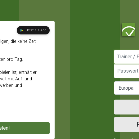
Jetzt als App
gen, die keine Zeit
Manager / E
ten pro Tag.
Passwort
elen ist, enthält er
elt mit Auf- und
ewerben und
elen!