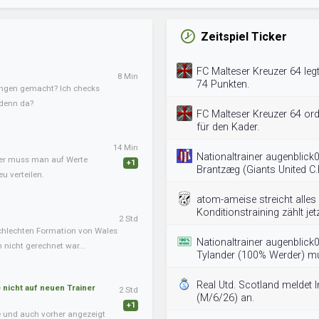
Zeitspiel Ticker
FC Malteser Kreuzer 64 legt 
8 Min
74 Punkten.
ngen gemacht? Ich checks
 denn da?
FC Malteser Kreuzer 64 or
für den Kader.
14 Min
Nationaltrainer augenblick
ner muss man auf Werte
+1
Brantzæg (Giants United C.F.
u verteilen.
atom-ameise streicht alles
Konditionstraining zählt jetz
2 Std
chlechten Formation von Wales
Nationaltrainer augenblic
nicht gerechnet war...
Tylander (100% Werder) m
Real Utd. Scotland meldet 
nicht auf neuen Trainer
2 Std
(M/6/26) an.
+1
te und auch vorher angezeigt