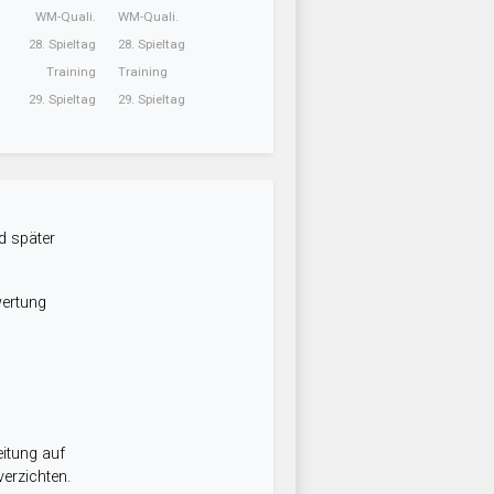
WM-Quali.
WM-Quali.
28. Spieltag
28. Spieltag
Training
Training
29. Spieltag
29. Spieltag
d später
wertung
itung auf
erzichten.