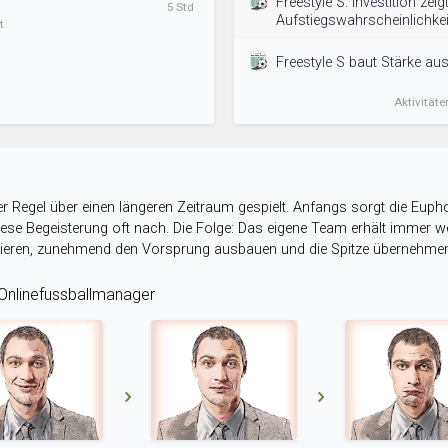
Freestyle S: Investition zei
5 Std
Aufstiegswahrscheinlichkei
t
Freestyle S baut Stärke aus
Aktivitäte
r Regel über einen längeren Zeitraum gespielt. Anfangs sorgt die Eupho
 diese Begeisterung oft nach. Die Folge: Das eigene Team erhält immer
stieren, zunehmend den Vorsprung ausbauen und die Spitze übernehme
nlinefussballmanager