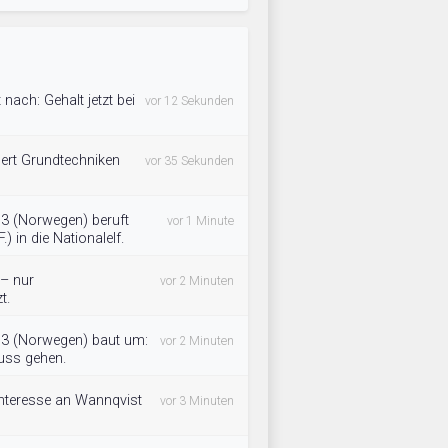
nach: Gehalt jetzt bei
vor 12 Sekunden
dert Grundtechniken
vor 35 Sekunden
03 (Norwegen) beruft
vor 1 Minute
) in die Nationalelf.
 – nur
vor 2 Minuten
t.
k03 (Norwegen) baut um:
vor 2 Minuten
uss gehen.
Interesse an Wannqvist
vor 3 Minuten