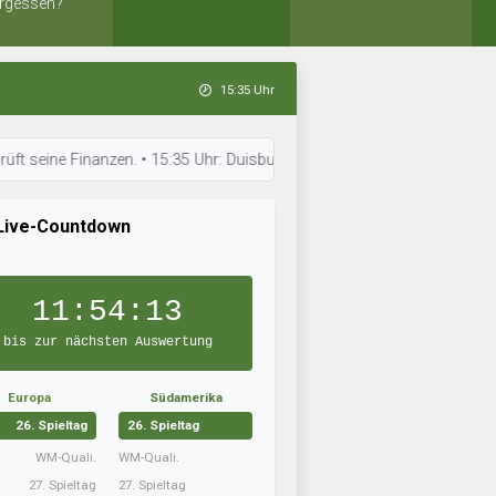
rgessen?
15:35 Uhr
Finanzen. • 15:35 Uhr: Duisburg C. United bereitet sich auf das nächste
Live-Countdown
11:54:12
bis zur nächsten Auswertung
Europa
Südamerika
26. Spieltag
26. Spieltag
WM-Quali.
WM-Quali.
27. Spieltag
27. Spieltag