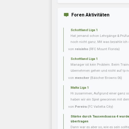
Foren Aktivitäten
Schottland Liga 1
Hat jemand schon Lehrgänge & Prüfu
noch nicht ganz. Mit was bezahle ich
von
reisinho
(RFC Mount Florida)
Schottland Liga 1
Manager ist kein Problem. Beim Trai
übernehmen gehen und nicht auf tp ne
von
mencher
(Bäscher Browns 06)
Malta Liga 1
Hi zusammen, Aufgrund einer ganz s
haben wir ein Spiel gewonnen mit dem 
von
Pereira
(FC Valletta City)
Stärke durch Tausendsassa 4 wurde 
übertragen
Dann war es aber so, wie es sein soll