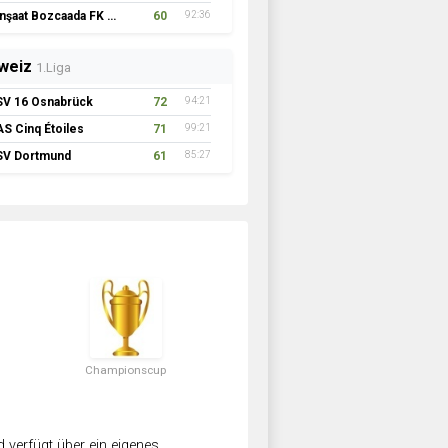
İnşaat Bozcaada FK 1957
60
92:36
weiz
1.Liga
SV 16 Osnabrück
72
94:21
AS Cinq Étoiles
71
99:21
SV Dortmund
61
85:27
Championscup
verfügt über ein eigenes