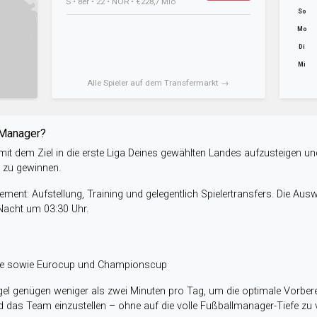
S • 8er • 22 • NOR • €228,7 Mio
So
Mo
Di
Mi
Alle Spieler auf dem Transfermarkt →
-Manager?
it dem Ziel in die erste Liga Deines gewählten Landes aufzusteigen un
e zu gewinnen.
ent: Aufstellung, Training und gelegentlich Spielertransfers. Die Aus
 Nacht um 03:30 Uhr.
ele sowie Eurocup und Championscup
el genügen weniger als zwei Minuten pro Tag, um die optimale Vorbere
 das Team einzustellen – ohne auf die volle Fußballmanager-Tiefe zu v