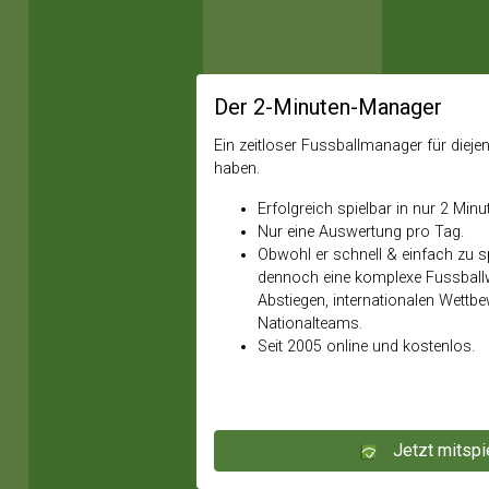
Der 2-Minuten-Manager
Ein zeitloser Fussballmanager für diejeni
haben.
Erfolgreich spielbar in nur 2 Minu
Nur eine Auswertung pro Tag.
Obwohl er schnell & einfach zu spi
dennoch eine komplexe Fussballw
Abstiegen, internationalen Wettb
Nationalteams.
Seit 2005 online und kostenlos.
Jetzt mitspi