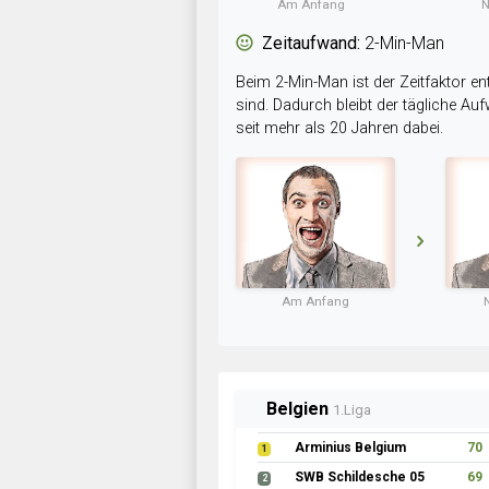
Am Anfang
N
Zeitaufwand:
2-Min-Man
Beim 2-Min-Man ist der Zeitfaktor en
sind. Dadurch bleibt der tägliche A
seit mehr als 20 Jahren dabei.
Am Anfang
Belgien
1.Liga
Arminius Belgium
70
1
SWB Schildesche 05
69
2