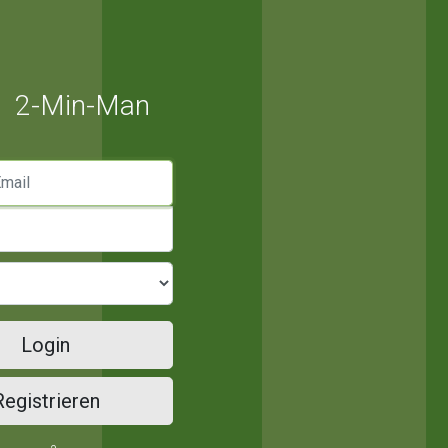
2-Min-Man
mail
Login
Registrieren