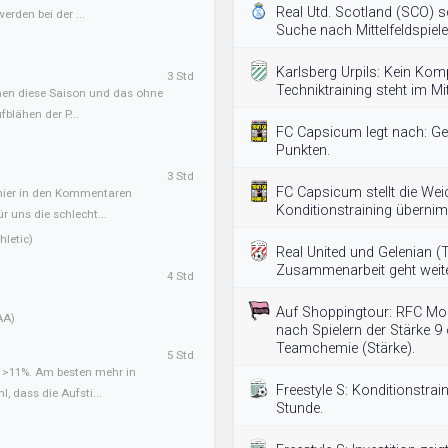
Real Utd. Scotland (SCO) s
erden bei der ...
Suche nach Mittelfeldspiele
Karlsberg Urpils: Kein Ko
3 Std
Techniktraining steht im Mit
onen diese Saison und das ohne
blähen der P...
FC Capsicum legt nach: Geha
Punkten.
3 Std
FC Capsicum stellt die Wei
 hier in den Kommentaren
Konditionstraining überni
ür uns die schlecht...
letic)
Real United und Gelenian (
Zusammenarbeit geht weite
4 Std
Auf Shoppingtour: RFC Mou
AA)
nach Spielern der Stärke 9
Teamchemie (Stärke).
5 Std
t >11%. Am besten mehr in
Freestyle S: Konditionstrai
l, dass die Aufsti...
Stunde.