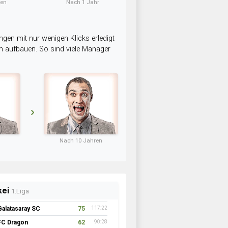
ten
Nach 1 Jahr
ngen mit nur wenigen Klicks erledigt
am aufbauen. So sind viele Manager
Nach 10 Jahren
kei
1.Liga
Galatasaray SC
75
117:22
FC Dragon
62
90:28