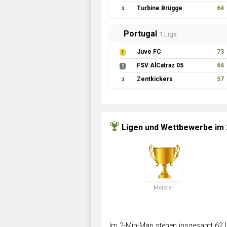
Turbine Brügge
64
3
Portugal
1.Liga
Juve FC
73
1
FSV AlCatraz 05
64
2
Zentkickers
57
3
Ligen und Wettbewerbe im
Meister
Im 2-Min-Man stehen insgesamt 62 L