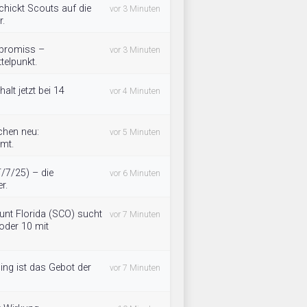
chickt Scouts auf die
vor 3 Minuten
r.
mpromiss –
vor 3 Minuten
telpunkt.
lt jetzt bei 14
vor 4 Minuten
chen neu:
vor 5 Minuten
mmt.
T/7/25) – die
vor 6 Minuten
r.
nt Florida (SCO) sucht
vor 7 Minuten
 oder 10 mit
ning ist das Gebot der
vor 7 Minuten