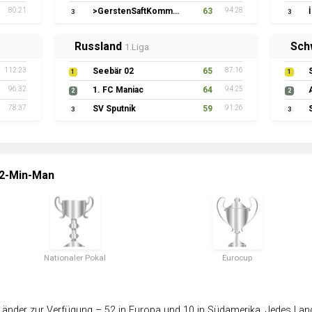
80:21
>GerstenSaftKommando
63
94:28
3
3
Russland
Sch
1.Liga
112:23
Seebär 02
65
87:16
1
1
96:32
1. FC Maniac
64
94:25
2
2
78:37
SV Sputnik
59
91:26
3
3
 2-Min-Man
Nationaler Pokal
Eurocup
änder zur Verfügung – 52 in Europa und 10 in Südamerika. Jedes Land 