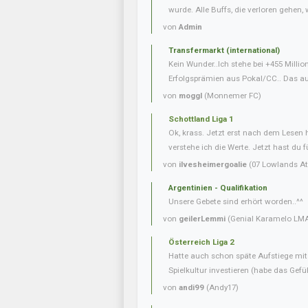
wurde. Alle Buffs, die verloren gehen, w
von
Admin
Transfermarkt (international)
Kein Wunder..Ich stehe bei +455 Milli
Erfolgsprämien aus Pokal/CC.. Das auf
von
moggl
(Monnemer FC)
Schottland Liga 1
Ok, krass. Jetzt erst nach dem Lesen
verstehe ich die Werte. Jetzt hast du f
von
ilvesheimergoalie
(07 Lowlands Ath
Argentinien - Qualifikation
Unsere Gebete sind erhört worden..^^
von
geilerLemmi
(Genial Karamelo LM
Österreich Liga 2
Hatte auch schon späte Aufstiege mi
Spielkultur investieren (habe das Gefüh
von
andi99
(Andy17)