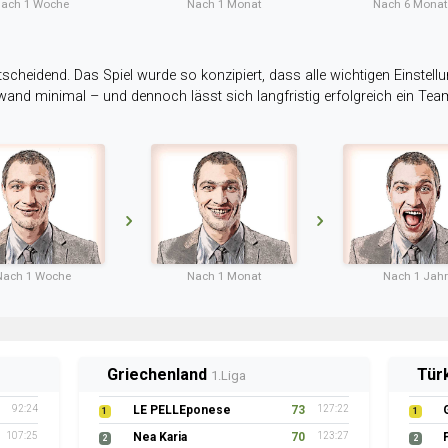
ach 1 Woche
Nach 1 Monat
Nach 6 Mona
tscheidend. Das Spiel wurde so konzipiert, dass alle wichtigen Einstellu
ufwand minimal – und dennoch lässt sich langfristig erfolgreich ein Te
Nach 1 Woche
Nach 1 Monat
Nach 1 Jahr
Griechenland
Tür
1.Liga
92:24
LE PELLEponese
73
127:22
1
1
107:25
Nea Karia
70
123:27
2
2