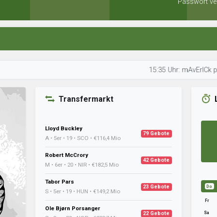
Passwort ve
15:35 Uhr: mAvErICk prüft seine 
Transfermarkt
Lloyd Buckley
79 Gebote
A • 5er • 19 • SCO • €116,4 Mio
Robert McCrory
42 Gebote
M • 6er • 20 • NIR • €182,5 Mio
Tabor Pars
23 Gebote
Do
S • 5er • 19 • HUN • €149,2 Mio
Fr
Ole Bjørn Porsanger
Sa
22 Gebote