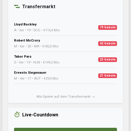
Transfermarkt
Lloyd Buckley
79 Gebote
A • 5er • 19 • SCO • €116,4 Mio
Robert McCrory
42 Gebote
M • 6er • 20 • NIR • €182,5 Mio
Tabor Pars
23 Gebote
S • 5er • 19 • HUN • €149,2 Mio
Ernesto Siegenauer
21 Gebote
M • 4er • 17 • AUT • €29,0 Mio
Alle Spieler auf dem Transfermarkt →
Live-Countdown