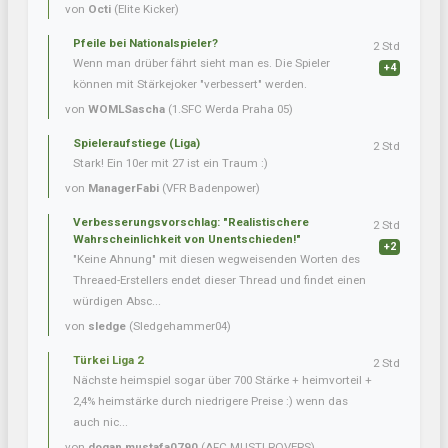
von
Octi
(Elite Kicker)
Pfeile bei Nationalspieler?
2 Std
Wenn man drüber fährt sieht man es. Die Spieler
+4
können mit Stärkejoker "verbessert" werden.
von
WOMLSascha
(1.SFC Werda Praha 05)
Spieleraufstiege (Liga)
2 Std
Stark! Ein 10er mit 27 ist ein Traum :)
von
ManagerFabi
(VFR Badenpower)
Verbesserungsvorschlag: "Realistischere
2 Std
Wahrscheinlichkeit von Unentschieden!"
+2
"Keine Ahnung" mit diesen wegweisenden Worten des
Threaed-Erstellers endet dieser Thread und findet einen
würdigen Absc...
von
sledge
(Sledgehammer04)
Türkei Liga 2
2 Std
Nächste heimspiel sogar über 700 Stärke + heimvorteil +
2,4% heimstärke durch niedrigere Preise :) wenn das
auch nic...
von
dogan.mustafa0790
(AFC MUSTI ROVERS)