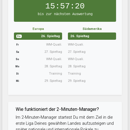
15:57:19
bis zur nächsten Auswertung
Europa
Südamerika
26. Spieltag
26. Spieltag
Do
WM-Quali.
WM-Quali.
Fr
27. Spieltag
27. Spieltag
Sa
WM-Quali.
WM-Quali.
So
28. Spieltag
28. Spieltag
Mo
Training
Training
Di
29. Spieltag
29. Spieltag
Mi
Wie funktioniert der 2-Minuten-Manager?
Im 2-Minuten-Manager startest Du mit dem Ziel in die
erste Liga Deines gewählten Landes aufzusteigen und
später nationale und internationale Pokale zu