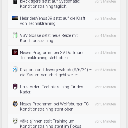
bl4ck t!gers setzt auf Systematik:
vor 3 Minuten
Konditionstraining täglich.
HebridesVenus09 setzt auf die Kraft
vor 3 Minuten
von Techniktraining.
VSV Gosse setzt neue Reize mit
vor 4 Minuten
Konditionstraining.
Neues Programm bei SV Dortmund:
vor 4 Minuten
Techniktraining steht oben.
Dragons und Jewsejewitsch (S/6/24) –
vor 5 Minuten
die Zusammenarbeit geht weiter.
Urus ordert Techniktraining für den
vor 5 Minuten
Kader.
Neues Programm bei Wolfsburger FC:
vor 5 Minuten
Konditionstraining steht oben.
väkäläjinnen stellt Training um:
vor 6 Minuten
Konditionstraining steht im Fokus.