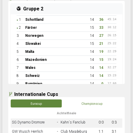
Gruppe 2
1
Schottland
14
36
45:14
●
2
Färöer
15
33
30:12
●
3
Norwegen
14
27
26:15
4
Slowakei
15
21
25:22
5
Malta
14
19
22:29
6
Mazedonien
14
15
19:24
7
Wales
14
14
32:27
8
Schweiz
14
14
15:23
9
Rumänien
14
0
12:60
Internationale Cups
Eurocup
Championscup
Achtelfinale
SG Dynamo Dromore
-
Kahn´s Fanclub
0:0
0:3
GW Wusch Herrlich
-
Club Magdeburg
1:1
3:1