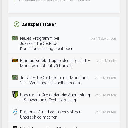
Zeitspiel Ticker
Neues Programm bei
vor 13 Sekunden
JuevesEntreDosRios:
Konditionstraining steht oben.
Emmas Krabbeltruppe steuert gezielt –
vor 1 Minute
Moral wächst auf 20 Punkte.
JuevesEntreDosRios bringt Moral auf
vor 2 Minuten
12 – Vereinspolitik zahlt sich aus.
Uppercreek City ändert die Ausrichtung
vor 2 Minuten
– Schwerpunkt Techniktraining.
Dragons: Grundtechniken soll den
vor 3 Minuten
Unterschied machen.