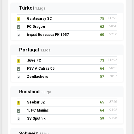
Türkei
1.Liga
Galatasaray SC
75
117:22
1
FC Dragon
62
90:28
2
İnşaat Bozcaada FK 1957
60
92:36
3
Portugal
1.Liga
Juve FC
73
112:23
1
FSV AlCatraz 05
64
96:32
2
Zentkickers
57
78:37
3
Russland
1.Liga
Seebär 02
65
87:16
1
1. FC Maniac
64
94:25
2
SV Sputnik
59
91:26
3
Schweiz
1.Liga