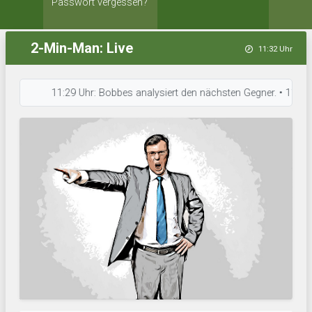
Passwort vergessen?
2-Min-Man: Live
11:32 Uhr
11:29 Uhr: Bobbes analysiert den nächsten Gegner. • 11:28 Uhr: B