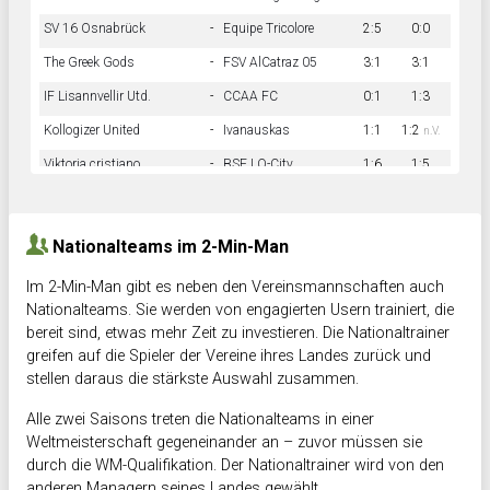
SV 16 Osnabrück
-
Equipe Tricolore
2:5
0:0
The Greek Gods
-
FSV AlCatraz 05
3:1
3:1
IF Lisannvellir Utd.
-
CCAA FC
0:1
1:3
Kollogizer United
-
Ivanauskas
1:1
1:2
n.V.
Viktoria cristiano
-
BSF LO-City
1:6
1:5
Hnk Rama
-
Südstadkicker
0:1
2:2
Nationalteams im 2-Min-Man
Im 2-Min-Man gibt es neben den Vereinsmannschaften auch
Nationalteams. Sie werden von engagierten Usern trainiert, die
bereit sind, etwas mehr Zeit zu investieren. Die Nationaltrainer
greifen auf die Spieler der Vereine ihres Landes zurück und
stellen daraus die stärkste Auswahl zusammen.
Alle zwei Saisons treten die Nationalteams in einer
Weltmeisterschaft gegeneinander an – zuvor müssen sie
durch die WM-Qualifikation. Der Nationaltrainer wird von den
anderen Managern seines Landes gewählt.