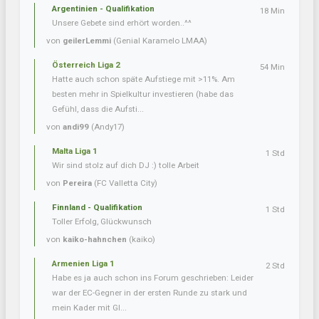
Argentinien - Qualifikation
18 Min
Unsere Gebete sind erhört worden..^^
von
geilerLemmi
(Genial Karamelo LMAA)
Österreich Liga 2
54 Min
Hatte auch schon späte Aufstiege mit >11%. Am
besten mehr in Spielkultur investieren (habe das
Gefühl, dass die Aufsti...
von
andi99
(Andy17)
Malta Liga 1
1 Std
Wir sind stolz auf dich DJ :) tolle Arbeit
von
Pereira
(FC Valletta City)
Finnland - Qualifikation
1 Std
Toller Erfolg, Glückwunsch
von
kaiko-hahnchen
(kaiko)
Armenien Liga 1
2 Std
Habe es ja auch schon ins Forum geschrieben: Leider
war der EC-Gegner in der ersten Runde zu stark und
mein Kader mit Gl...