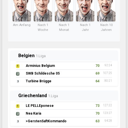
Am Anfang
Nach 1
Nach 1
Nach 1
Nach 10
Woche
Monat
Jahr
Jahren
Belgien
1.Liga
Arminius Belgium
70
92:24
1
SWB Schildesche 05
69
107:25
2
Turbine Brügge
64
80:21
3
Griechenland
1.Liga
LE PELLEponese
73
127:22
1
Nea Karia
70
123:27
2
>GerstenSaftKommando
63
94:28
3