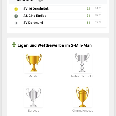
SV 16 Osnabrück
72
94:21
1
AS Cinq Étoiles
71
99:21
2
SV Dortmund
61
85:27
3
Ligen und Wettbewerbe im 2-Min-Man
Meister
Nationaler Pokal
Eurocup
Championscup