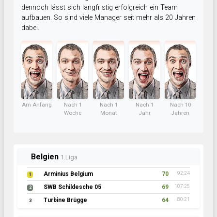
dennoch lässt sich langfristig erfolgreich ein Team
aufbauen. So sind viele Manager seit mehr als 20 Jahren
dabei.
Am Anfang
Nach 1
Nach 1
Nach 1
Nach 10
Woche
Monat
Jahr
Jahren
Belgien
1.Liga
Arminius Belgium
70
92:24
1
SWB Schildesche 05
69
107:25
2
Turbine Brügge
64
80:21
3