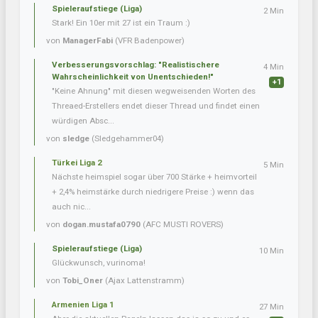
Spieleraufstiege (Liga)
2 Min
Stark! Ein 10er mit 27 ist ein Traum :)
von
ManagerFabi
(VFR Badenpower)
Verbesserungsvorschlag: "Realistischere
4 Min
Wahrscheinlichkeit von Unentschieden!"
+1
"Keine Ahnung" mit diesen wegweisenden Worten des
Threaed-Erstellers endet dieser Thread und findet einen
würdigen Absc...
von
sledge
(Sledgehammer04)
Türkei Liga 2
5 Min
Nächste heimspiel sogar über 700 Stärke + heimvorteil
+ 2,4% heimstärke durch niedrigere Preise :) wenn das
auch nic...
von
dogan.mustafa0790
(AFC MUSTI ROVERS)
Spieleraufstiege (Liga)
10 Min
Glückwunsch, vurinoma!
von
Tobi_Oner
(Ajax Lattenstramm)
Armenien Liga 1
27 Min