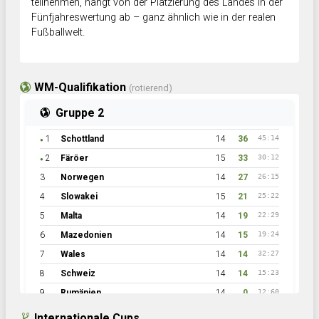
teilnehmen, hängt von der Platzierung des Landes in der
Fünfjahreswertung ab – ganz ähnlich wie in der realen
Fußballwelt.
WM-Qualifikation
(rotierend)
Gruppe 2
1
Schottland
14
36
45:14
●
2
Färöer
15
33
30:12
●
3
Norwegen
14
27
26:15
4
Slowakei
15
21
25:22
5
Malta
14
19
22:29
6
Mazedonien
14
15
19:24
7
Wales
14
14
32:27
8
Schweiz
14
14
15:23
9
Rumänien
14
0
12:60
Internationale Cups