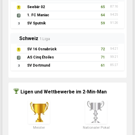
Seebär 02
65
87:16
1
1. FC Maniac
64
94:25
2
SV Sputnik
59
91:26
3
Schweiz
1.Liga
SV 16 Osnabrück
72
94:21
1
AS Cinq Étoiles
71
99:21
2
SV Dortmund
61
85:27
3
Ligen und Wettbewerbe im 2-Min-Man
Meister
Nationaler Pokal