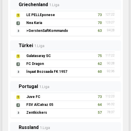
Griechenland
1.Liga
LE PELLEponese
73
127:22
1
Nea Karia
70
123:27
2
>GerstenSaftKommando
63
94:28
3
Türkei
1.Liga
Galatasaray SC
75
117:22
1
FC Dragon
62
90:28
2
İnşaat Bozcaada FK 1957
60
92:36
3
Portugal
1.Liga
Juve FC
73
112:23
1
FSV AlCatraz 05
64
96:32
2
Zentkickers
57
78:37
3
Russland
1.Liga