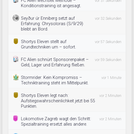
FC Alien wechselt Methode –
vor 31 Sekunden
Konditionstraining ist angesagt.
Seyður úr Enniberg setzt auf
vor 32 Sekunden
Erfahrung: Chrysoloras (S/9/29)
bleibt an Bord.
Shortys Eleven stellt auf
vor 57 Sekunden
Grundtechniken um – sofort.
FC Alien schnürt Sponsorenpaket –
vor 59 Sekunden
Geld, Lager und Erfahrung fließen.
Stormrider: Kein Kompromiss –
vor 1 Minute
Techniktraining steht im Mittelpunkt.
Shortys Eleven legt nach:
vor 2 Minuten
Aufstiegswahrscheinlichkeit jetzt bei 55
Punkten.
Lokomotive Zagreb wagt den Schritt:
vor 2 Minuten
Spezialtraining ersetzt alles andere.