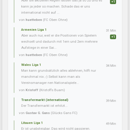
Aber die aktuellen Regeln lassen das ja so zu und es
+1
kann ja jeder so machen. Schade das er uns
international nicht auf ...
von
huetteben
(FC Oben Ohne)
Armenien Liga 1
31 Min
Aber auch nur, weil er die Positionen von Spielern
+1
wechselt und dadurch mit 1ern und 2ern mehrere
Aufstiege in einer Sai...
von
huetteben
(FC Oben Ohne)
Wales Liga 1
34 Min
Man kann grundsätzlich alles ablehnen, hilft nur
manchmal nix ;-) Selbst kann man als
Vereinsmanager nen Nationalspiele...
von
Kristoff
(Kristoffs Buam)
Transfermarkt (international)
39 Min
Der Transfermarkt ist erhitzt...
von
Gustav G. Gans
(Glücks Gans FC)
Litauen Liga 1
49 Min
Er ist unabsteigbar. Das wird nicht passieren.