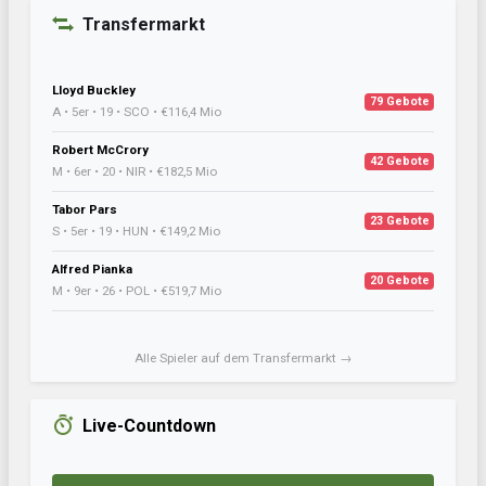
Transfermarkt
Lloyd Buckley
79 Gebote
A • 5er • 19 • SCO • €116,4 Mio
Robert McCrory
42 Gebote
M • 6er • 20 • NIR • €182,5 Mio
Tabor Pars
23 Gebote
S • 5er • 19 • HUN • €149,2 Mio
Alfred Pianka
20 Gebote
M • 9er • 26 • POL • €519,7 Mio
Alle Spieler auf dem Transfermarkt →
Live-Countdown