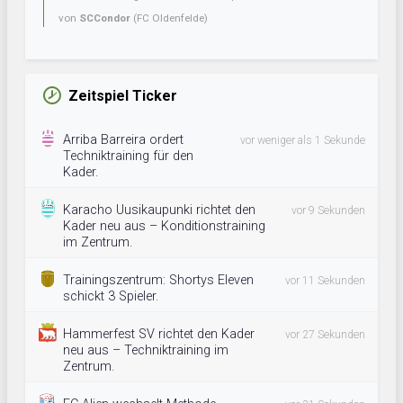
von
SCCondor
(FC Oldenfelde)
Zeitspiel Ticker
Arriba Barreira ordert
vor weniger als 1 Sekunde
Techniktraining für den
Kader.
Karacho Uusikaupunki richtet den
vor 9 Sekunden
Kader neu aus – Konditionstraining
im Zentrum.
Trainingszentrum: Shortys Eleven
vor 11 Sekunden
schickt 3 Spieler.
Hammerfest SV richtet den Kader
vor 27 Sekunden
neu aus – Techniktraining im
Zentrum.