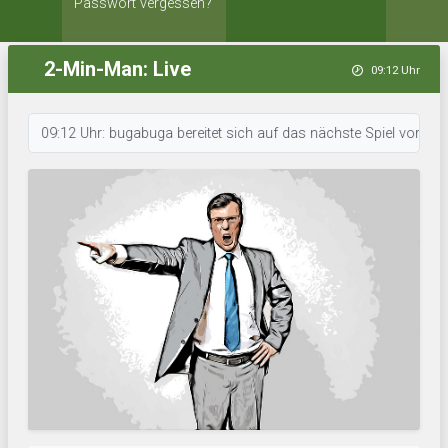
Passwort vergessen?
2-Min-Man: Live
09:12 Uhr
09:12 Uhr: bugabuga bereitet sich auf das nächste Spiel vor. • 09:12 U