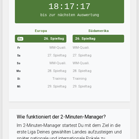
18:17:16
bis zur nächsten Auswertung
Europa
Südamerika
26. Spieltag
26. Spieltag
Do
WM-Quali.
WM-Quali.
Fr
27. Spieltag
27. Spieltag
Sa
WM-Quali.
WM-Quali.
So
28. Spieltag
28. Spieltag
Mo
Training
Training
Di
29. Spieltag
29. Spieltag
Mi
Wie funktioniert der 2-Minuten-Manager?
Im 2-Minuten-Manager startest Du mit dem Ziel in die
erste Liga Deines gewählten Landes aufzusteigen und
später nationale und internationale Pokale zu