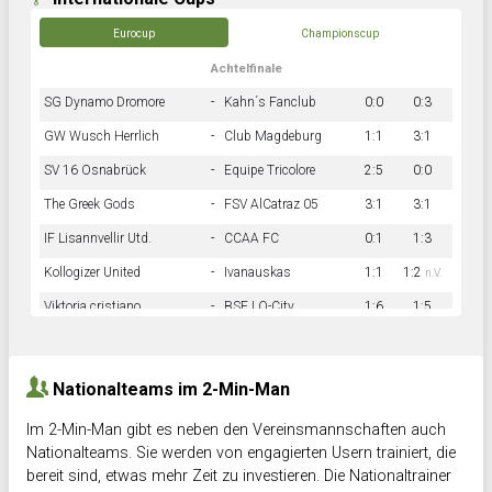
Eurocup
Championscup
Achtelfinale
SG Dynamo Dromore
-
Kahn´s Fanclub
0:0
0:3
GW Wusch Herrlich
-
Club Magdeburg
1:1
3:1
SV 16 Osnabrück
-
Equipe Tricolore
2:5
0:0
The Greek Gods
-
FSV AlCatraz 05
3:1
3:1
IF Lisannvellir Utd.
-
CCAA FC
0:1
1:3
Kollogizer United
-
Ivanauskas
1:1
1:2
n.V.
Viktoria cristiano
-
BSF LO-City
1:6
1:5
Hnk Rama
-
Südstadkicker
0:1
2:2
Nationalteams im 2-Min-Man
Im 2-Min-Man gibt es neben den Vereinsmannschaften auch
Nationalteams. Sie werden von engagierten Usern trainiert, die
bereit sind, etwas mehr Zeit zu investieren. Die Nationaltrainer