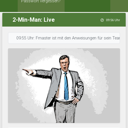
Passwort vergessen?
2-Min-Man: Live
09:56 Uhr
09:55 Uhr: Fmaster ist mit den Anweisungen für sein Team durch. • 0