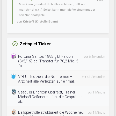
Man kann grundsätzlich alles ablehnen, hilft nur
manchmal nix ;-) Selbst kann man als Vereinsmanager
nen Nationalspiele...
von
Kristoff
(Kristoffs Buam)
Zeitspiel Ticker
Fortuna Santos 1895 gibt Falcon
vor 6 Sekunden
(S/5/19) ab: Transfer für 70,2 Mio. €
fix.
VfB United zieht die Notbremse –
vor 41 Sekunden
Arzt heilt alle Verletzten auf einmal.
Seagulls Brighton überreizt, Trainer
vor 1 Minute
Michaél Deflandre bricht die Gespräche
ab.
Ballspieltrolle strukturiert die Woche neu
vor 1 Minute