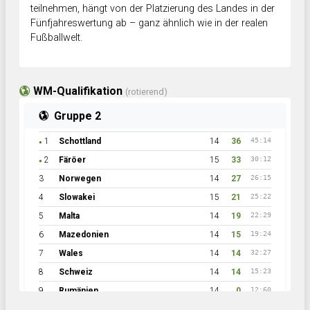
teilnehmen, hängt von der Platzierung des Landes in der
Fünfjahreswertung ab – ganz ähnlich wie in der realen
Fußballwelt.
WM-Qualifikation
(rotierend)
Gruppe 2
1
Schottland
14
36
45:14
●
2
Färöer
15
33
30:12
●
3
Norwegen
14
27
26:15
4
Slowakei
15
21
25:22
5
Malta
14
19
22:29
6
Mazedonien
14
15
19:24
7
Wales
14
14
32:27
8
Schweiz
14
14
15:23
9
Rumänien
14
0
12:60