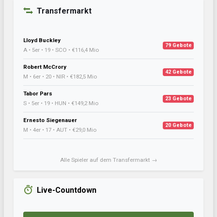
Transfermarkt
Lloyd Buckley
79 Gebote
A • 5er • 19 • SCO • €116,4 Mio
Robert McCrory
42 Gebote
M • 6er • 20 • NIR • €182,5 Mio
Tabor Pars
23 Gebote
S • 5er • 19 • HUN • €149,2 Mio
Ernesto Siegenauer
20 Gebote
M • 4er • 17 • AUT • €29,0 Mio
Alle Spieler auf dem Transfermarkt →
Live-Countdown