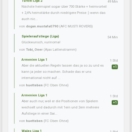
Türkei Liga 2
49 Min
Nächste heimspiel sogar über 700 Stärke + heimvorteil
+ 2,4% heimstärke durch niedrigere Preise :) wenn das
auch nic...
von
dogan.mustafa0790
(AFC MUSTI ROVERS)
Spieleraufstiege (Liga)
54 Min
Glückwunsch, vurinoma!
von
Tobi_Oner
(Ajax Lattenstramm)
Armenien Liga 1
1 Std
Aber die aktuellen Regeln lassen das ja so zu und es
+1
kann ja jeder so machen. Schade das er uns
international nicht auf ...
von
huetteben
(FC Oben Ohne)
Armenien Liga 1
1 Std
Aber auch nur, weil er die Positionen von Spielern
+1
wechselt und dadurch mit 1ern und 2ern mehrere
Aufstiege in einer Sai...
von
huetteben
(FC Oben Ohne)
Wales Liga 1
1 Std