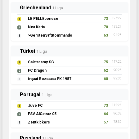
Griechenland
1.Liga
LE PELLEponese
73
127:22
1
Nea Karia
70
123:27
2
>GerstenSaftKommando
63
94:28
3
Türkei
1.Liga
Galatasaray SC
75
117:22
1
FC Dragon
62
90:28
2
İnşaat Bozcaada FK 1957
60
92:36
3
Portugal
1.Liga
Juve FC
73
112:23
1
FSV AlCatraz 05
64
96:32
2
Zentkickers
57
78:37
3
Russland
1.Liga