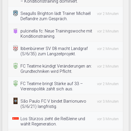
– Konditionstraining dominiert.
Seagulls Brighton lädt Trainer Michaél
vor 2 Minuten
Deflandre zum Gespräch.
pulcinella fc: Neue Trainingswoche mit
vor 2 Minuten
Konditionstraining.
Ibbenbürener SV 08 macht Landgraf
vor 2 Minuten
(S/6/35) zum Langzeitprojekt.
FC Teatime kündigt Veränderungen an:
vor 2 Minuten
Grundtechniken wird Pflicht.
FC Teatime bringt Stärke auf 33 –
vor 2 Minuten
Vereinspolitik zahlt sich aus.
São Paulo FC V bindet Barrionuevo
vor 3 Minuten
(S/6/21) langfristig.
Los Stürzos zieht die Reißleine und
vor 3 Minuten
wählt Regeneration.