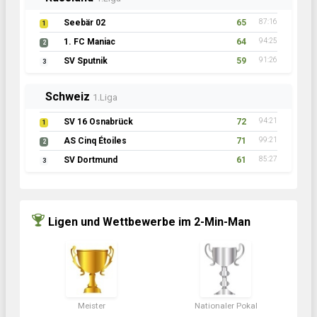
Seebär 02
65
87:16
1
1. FC Maniac
64
94:25
2
SV Sputnik
59
91:26
3
Schweiz
1.Liga
SV 16 Osnabrück
72
94:21
1
AS Cinq Étoiles
71
99:21
2
SV Dortmund
61
85:27
3
Ligen und Wettbewerbe im 2-Min-Man
Meister
Nationaler Pokal