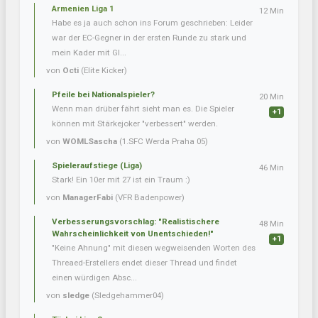
Armenien Liga 1
12 Min
Habe es ja auch schon ins Forum geschrieben: Leider
war der EC-Gegner in der ersten Runde zu stark und
mein Kader mit Gl...
von
Octi
(Elite Kicker)
Pfeile bei Nationalspieler?
20 Min
Wenn man drüber fährt sieht man es. Die Spieler
+1
können mit Stärkejoker "verbessert" werden.
von
WOMLSascha
(1.SFC Werda Praha 05)
Spieleraufstiege (Liga)
46 Min
Stark! Ein 10er mit 27 ist ein Traum :)
von
ManagerFabi
(VFR Badenpower)
Verbesserungsvorschlag: "Realistischere
48 Min
Wahrscheinlichkeit von Unentschieden!"
+1
"Keine Ahnung" mit diesen wegweisenden Worten des
Threaed-Erstellers endet dieser Thread und findet
einen würdigen Absc...
von
sledge
(Sledgehammer04)