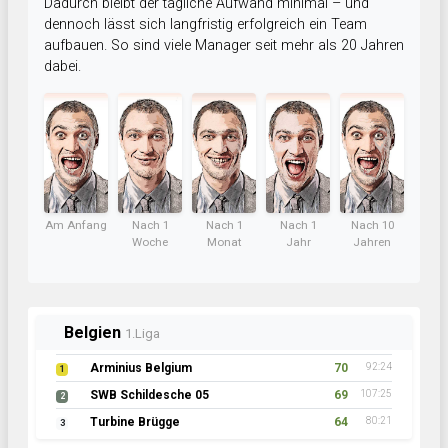
Dadurch bleibt der tägliche Aufwand minimal – und
dennoch lässt sich langfristig erfolgreich ein Team
aufbauen. So sind viele Manager seit mehr als 20 Jahren
dabei.
Am Anfang
Nach 1
Nach 1
Nach 1
Nach 10
Woche
Monat
Jahr
Jahren
Belgien
1.Liga
Arminius Belgium
70
92:24
1
SWB Schildesche 05
69
107:25
2
Turbine Brügge
64
80:21
3