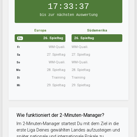
17:33:37
bis zur nächsten Auswertung
Europa
Südamerika
26. Spieltag
26. Spieltag
Do
WM-Quali.
WM-Quali.
Fr
27. Spieltag
27. Spieltag
Sa
WM-Quali.
WM-Quali.
So
28. Spieltag
28. Spieltag
Mo
Training
Training
Di
29. Spieltag
29. Spieltag
Mi
Wie funktioniert der 2-Minuten-Manager?
Im 2-Minuten-Manager startest Du mit dem Ziel in die
erste Liga Deines gewählten Landes aufzusteigen und
später nationale und internationale Pokale zu