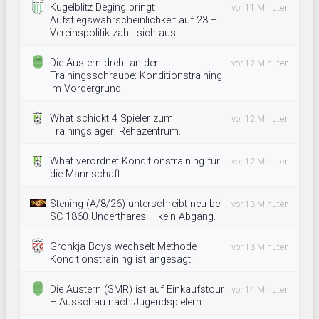
Kugelblitz Deging bringt
vor 11 Minuten
Aufstiegswahrscheinlichkeit auf 23 –
Vereinspolitik zahlt sich aus.
Die Austern dreht an der
vor 12 Minuten
Trainingsschraube: Konditionstraining
im Vordergrund.
What schickt 4 Spieler zum
vor 12 Minuten
Trainingslager: Rehazentrum.
What verordnet Konditionstraining für
vor 12 Minuten
die Mannschaft.
Stening (A/8/26) unterschreibt neu bei
vor 13 Minuten
SC 1860 Ünderthares – kein Abgang.
Gronkja Boys wechselt Methode –
vor 13 Minuten
Konditionstraining ist angesagt.
Die Austern (SMR) ist auf Einkaufstour
vor 14 Minuten
– Ausschau nach Jugendspielern.