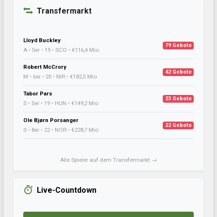
Transfermarkt
Lloyd Buckley
79 Gebote
A • 5er • 19 • SCO • €116,4 Mio
Robert McCrory
42 Gebote
M • 6er • 20 • NIR • €182,5 Mio
Tabor Pars
23 Gebote
S • 5er • 19 • HUN • €149,2 Mio
Ole Bjørn Porsanger
22 Gebote
S • 8er • 22 • NOR • €228,7 Mio
Alle Spieler auf dem Transfermarkt →
Live-Countdown