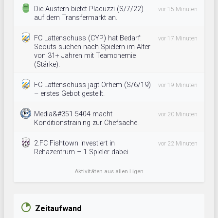
Die Austern bietet Placuzzi (S/7/22)
vor 15 Minuten
auf dem Transfermarkt an.
FC Lattenschuss (CYP) hat Bedarf:
vor 17 Minuten
Scouts suchen nach Spielern im Alter
von 31+ Jahren mit Teamchemie
(Stärke).
FC Lattenschuss jagt Örhem (S/6/19)
vor 19 Minuten
– erstes Gebot gestellt.
Media&#351 5404 macht
vor 20 Minuten
Konditionstraining zur Chefsache.
2.FC Fishtown investiert in
vor 22 Minuten
Rehazentrum – 1 Spieler dabei.
Aktivitäten aus allen Ligen
Zeitaufwand