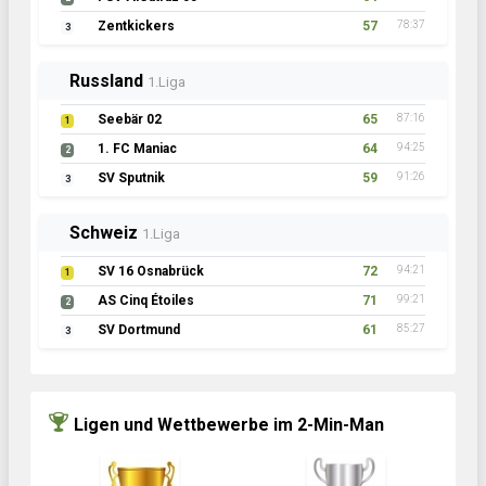
Zentkickers
57
78:37
3
Russland
1.Liga
Seebär 02
65
87:16
1
1. FC Maniac
64
94:25
2
SV Sputnik
59
91:26
3
Schweiz
1.Liga
SV 16 Osnabrück
72
94:21
1
AS Cinq Étoiles
71
99:21
2
SV Dortmund
61
85:27
3
Ligen und Wettbewerbe im 2-Min-Man