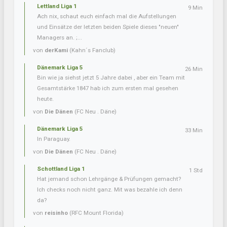
Lettland Liga 1
9 Min
Ach nix, schaut euch einfach mal die Aufstellungen
und Einsätze der letzten beiden Spiele dieses "neuen"
Managers an. ;...
von
derKami
(Kahn´s Fanclub)
Dänemark Liga 5
26 Min
Bin wie ja siehst jetzt 5 Jahre dabei , aber ein Team mit
Gesamtstärke 1847 hab ich zum ersten mal gesehen
heute.
von
Die Dänen
(FC Neu . Däne)
Dänemark Liga 5
33 Min
In Paraguay.
von
Die Dänen
(FC Neu . Däne)
Schottland Liga 1
1 Std
Hat jemand schon Lehrgänge & Prüfungen gemacht?
Ich checks noch nicht ganz. Mit was bezahle ich denn
da?
von
reisinho
(RFC Mount Florida)