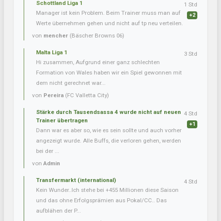
Schottland Liga 1
1 Std
Manager ist kein Problem. Beim Trainer muss man auf
+2
Werte übernehmen gehen und nicht auf tp neu verteilen.
von
mencher
(Bäscher Browns 06)
Malta Liga 1
3 Std
Hi zusammen, Aufgrund einer ganz schlechten
Formation von Wales haben wir ein Spiel gewonnen mit
dem nicht gerechnet war...
von
Pereira
(FC Valletta City)
Stärke durch Tausendsassa 4 wurde nicht auf neuen
4 Std
Trainer übertragen
+1
Dann war es aber so, wie es sein sollte und auch vorher
angezeigt wurde. Alle Buffs, die verloren gehen, werden
bei der ...
von
Admin
Transfermarkt (international)
4 Std
Kein Wunder..Ich stehe bei +455 Millionen diese Saison
und das ohne Erfolgsprämien aus Pokal/CC.. Das
aufblähen der P...