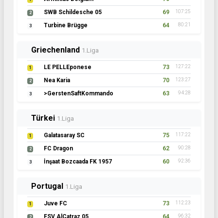
SWB Schildesche 05
69
107:25
2
Turbine Brügge
64
80:21
3
Griechenland
1.Liga
LE PELLEponese
73
127:22
1
Nea Karia
70
123:27
2
>GerstenSaftKommando
63
94:28
3
Türkei
1.Liga
Galatasaray SC
75
117:22
1
FC Dragon
62
90:28
2
İnşaat Bozcaada FK 1957
60
92:36
3
Portugal
1.Liga
Juve FC
73
112:23
1
FSV AlCatraz 05
64
96:32
2