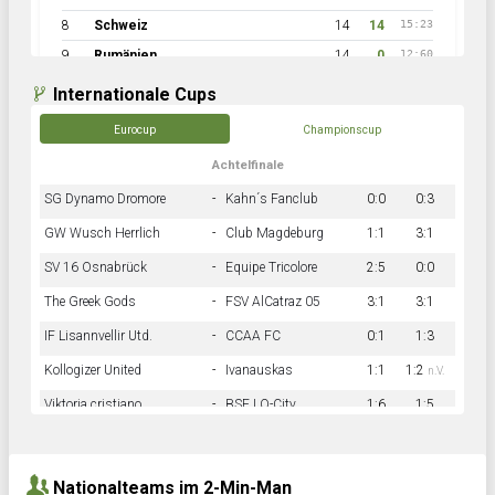
8
Schweiz
14
14
15:23
9
Rumänien
14
0
12:60
Internationale Cups
Eurocup
Championscup
Achtelfinale
SG Dynamo Dromore
-
Kahn´s Fanclub
0:0
0:3
GW Wusch Herrlich
-
Club Magdeburg
1:1
3:1
SV 16 Osnabrück
-
Equipe Tricolore
2:5
0:0
The Greek Gods
-
FSV AlCatraz 05
3:1
3:1
IF Lisannvellir Utd.
-
CCAA FC
0:1
1:3
Kollogizer United
-
Ivanauskas
1:1
1:2
n.V.
Viktoria cristiano
-
BSF LO-City
1:6
1:5
Hnk Rama
-
Südstadkicker
0:1
2:2
Nationalteams im 2-Min-Man