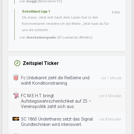
von
moggl
(Monnemer FC)
Schottland Liga 1
4 Std
Ok, krass. Jetzt erst nach dem Lesen hier in den
Kommentaren verstehe ich die Werte. Jetzt hast du für
uns die schlecht...
von
ilvesheimergoalie
(07 Lowlands Athletic)
Zeitspiel Ticker
Fc.Unbekannt zieht die Reißleine und
vor 1 Minute
wählt Konditionstraining.
FC M.E.H.T. bringt
vor 6 Minuten
Aufstiegswahrscheinlichkeit auf 25 –
Vereinspolitik zahlt sich aus.
SC 1860 Ünderthares setzt das Signal:
vor 8 Minuten
Grundtechniken wird intensiviert.