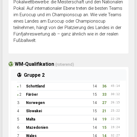
Pokalwettbewerbe: die Meisterschaft und den Nationalen
Pokal. Auf internationaler Ebene treten die besten Teams
im Eurocup und im Championscup an. Wie viele Teams
eines Landes am Eurocup oder Championscup
teilnehmen, hängt von der Platzierung des Landes in der
Fünfjahreswertung ab – ganz ähnlich wie in der realen
Fußballwelt.
WM-Qualifikation
(rotierend)
Gruppe 2
1
Schottland
14
36
45:14
●
2
Färöer
15
33
30:12
●
3
Norwegen
14
27
26:15
4
Slowakei
15
21
25:22
5
Malta
14
19
22:29
6
Mazedonien
14
15
19:24
7
Wales
14
14
32:27