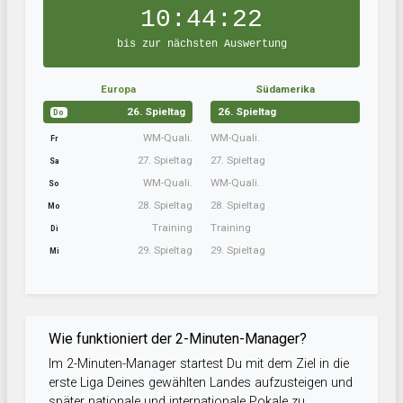
10:44:22
bis zur nächsten Auswertung
Europa
Südamerika
26. Spieltag
26. Spieltag
Do
WM-Quali.
WM-Quali.
Fr
27. Spieltag
27. Spieltag
Sa
WM-Quali.
WM-Quali.
So
28. Spieltag
28. Spieltag
Mo
Training
Training
Di
29. Spieltag
29. Spieltag
Mi
Wie funktioniert der 2-Minuten-Manager?
Im 2-Minuten-Manager startest Du mit dem Ziel in die
erste Liga Deines gewählten Landes aufzusteigen und
später nationale und internationale Pokale zu