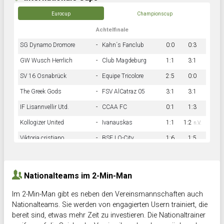
Eurocup
Championscup
Achtelfinale
SG Dynamo Dromore
-
Kahn´s Fanclub
0:0
0:3
GW Wusch Herrlich
-
Club Magdeburg
1:1
3:1
SV 16 Osnabrück
-
Equipe Tricolore
2:5
0:0
The Greek Gods
-
FSV AlCatraz 05
3:1
3:1
IF Lisannvellir Utd.
-
CCAA FC
0:1
1:3
Kollogizer United
-
Ivanauskas
1:1
1:2
n.V.
Viktoria cristiano
-
BSF LO-City
1:6
1:5
Hnk Rama
-
Südstadkicker
0:1
2:2
Nationalteams im 2-Min-Man
Im 2-Min-Man gibt es neben den Vereinsmannschaften auch
Nationalteams. Sie werden von engagierten Usern trainiert, die
bereit sind, etwas mehr Zeit zu investieren. Die Nationaltrainer