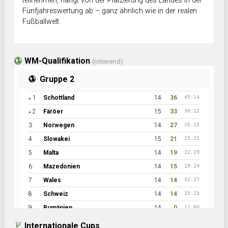
teilnehmen, hängt von der Platzierung des Landes in der
Fünfjahreswertung ab – ganz ähnlich wie in der realen
Fußballwelt.
WM-Qualifikation
(rotierend)
Gruppe 2
1
Schottland
14
36
45:14
●
2
Färöer
15
33
30:12
●
3
Norwegen
14
27
26:15
4
Slowakei
15
21
25:22
5
Malta
14
19
22:29
6
Mazedonien
14
15
19:24
7
Wales
14
14
32:27
8
Schweiz
14
14
15:23
9
Rumänien
14
0
12:60
Internationale Cups