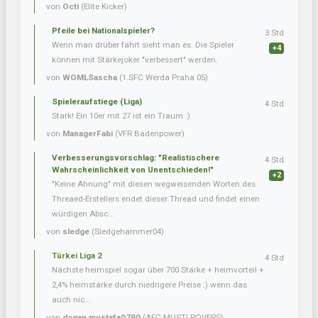
von
Octi
(Elite Kicker)
Pfeile bei Nationalspieler?
3 Std
Wenn man drüber fährt sieht man es. Die Spieler
+4
können mit Stärkejoker "verbessert" werden.
von
WOMLSascha
(1.SFC Werda Praha 05)
Spieleraufstiege (Liga)
4 Std
Stark! Ein 10er mit 27 ist ein Traum :)
von
ManagerFabi
(VFR Badenpower)
Verbesserungsvorschlag: "Realistischere
4 Std
Wahrscheinlichkeit von Unentschieden!"
+2
"Keine Ahnung" mit diesen wegweisenden Worten des
Threaed-Erstellers endet dieser Thread und findet einen
würdigen Absc...
von
sledge
(Sledgehammer04)
Türkei Liga 2
4 Std
Nächste heimspiel sogar über 700 Stärke + heimvorteil +
2,4% heimstärke durch niedrigere Preise :) wenn das
auch nic...
von
dogan.mustafa0790
(AFC MUSTI ROVERS)