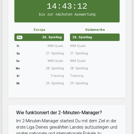
14:43:11
bis zur nächsten Auswertung
Europa
Südamerika
26. Spieltag
26. Spieltag
Do
WM-Quali.
WM-Quali.
Fr
27. Spieltag
27. Spieltag
Sa
WM-Quali.
WM-Quali.
So
28. Spieltag
28. Spieltag
Mo
Training
Training
Di
29. Spieltag
29. Spieltag
Mi
Wie funktioniert der 2-Minuten-Manager?
Im 2-Minuten-Manager startest Du mit dem Ziel in die
erste Liga Deines gewählten Landes aufzusteigen und
später nationale und internationale Pokale zu