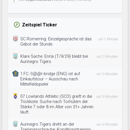
Zeitspiel Ticker
SC Römerring: Einzelgespräche ist das
vor 1 Minute
Gebot der Stunde.
Klare Sache: Enría (T/9/29) bleibt bei
vor 2 Minuten
Aurinegro Tigers.
1.FC.-S@@r-bridge (ENG) ist auf
vor 3 Minuten
Einkaufstour – Ausschau nach
Mittelfeldspieler.
07 Lowlands Athletic (SCO) greift in die
vor 3 Minuten
Trickkiste: Suche nach Torhütern der
Stärke 7 oder 8 im Alter von 31+ Jahren
läuft.
Aurinegro Tigers dreht an der
vor 4 Minuten
Trainingsschraube: Konditionstraining