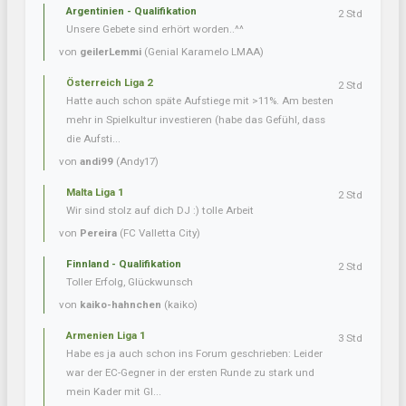
Argentinien - Qualifikation
2 Std
Unsere Gebete sind erhört worden..^^
von
geilerLemmi
(Genial Karamelo LMAA)
Österreich Liga 2
2 Std
Hatte auch schon späte Aufstiege mit >11%. Am besten
mehr in Spielkultur investieren (habe das Gefühl, dass
die Aufsti...
von
andi99
(Andy17)
Malta Liga 1
2 Std
Wir sind stolz auf dich DJ :) tolle Arbeit
von
Pereira
(FC Valletta City)
Finnland - Qualifikation
2 Std
Toller Erfolg, Glückwunsch
von
kaiko-hahnchen
(kaiko)
Armenien Liga 1
3 Std
Habe es ja auch schon ins Forum geschrieben: Leider
war der EC-Gegner in der ersten Runde zu stark und
mein Kader mit Gl...