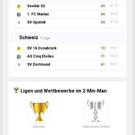
Seebär 02
65
87:16
1
1. FC Maniac
64
94:25
2
SV Sputnik
59
91:26
3
Schweiz
1.Liga
SV 16 Osnabrück
72
94:21
1
AS Cinq Étoiles
71
99:21
2
SV Dortmund
61
85:27
3
Ligen und Wettbewerbe im 2-Min-Man
Meister
Nationaler Pokal