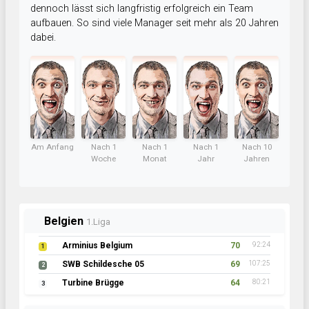
dennoch lässt sich langfristig erfolgreich ein Team
aufbauen. So sind viele Manager seit mehr als 20 Jahren
dabei.
Am Anfang
Nach 1
Nach 1
Nach 1
Nach 10
Woche
Monat
Jahr
Jahren
Belgien
1.Liga
Arminius Belgium
70
92:24
1
SWB Schildesche 05
69
107:25
2
Turbine Brügge
64
80:21
3