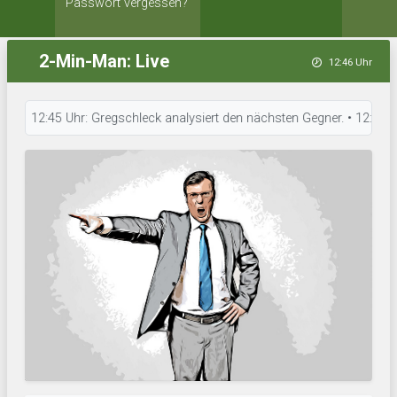
Passwort vergessen?
2-Min-Man: Live
12:46 Uhr
12:45 Uhr: Gregschleck analysiert den nächsten Gegner. • 12:44 Uhr: Pow