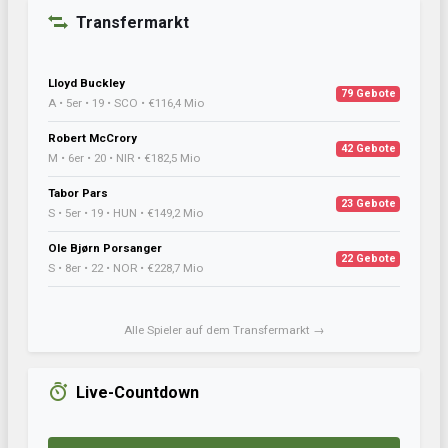
Transfermarkt
Lloyd Buckley
79 Gebote
A • 5er • 19 • SCO • €116,4 Mio
Robert McCrory
42 Gebote
M • 6er • 20 • NIR • €182,5 Mio
Tabor Pars
23 Gebote
S • 5er • 19 • HUN • €149,2 Mio
Ole Bjørn Porsanger
22 Gebote
S • 8er • 22 • NOR • €228,7 Mio
Alle Spieler auf dem Transfermarkt →
Live-Countdown