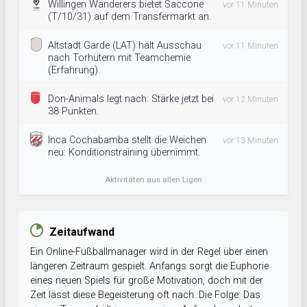
Willingen Wanderers bietet Saccone
vor 11 Minuten
(T/10/31) auf dem Transfermarkt an.
Altstadt Garde (LAT) hält Ausschau
vor 11 Minuten
nach Torhütern mit Teamchemie
(Erfahrung).
Don-Animals legt nach: Stärke jetzt bei
vor 12 Minuten
38 Punkten.
Inca Cochabamba stellt die Weichen
vor 13 Minuten
neu: Konditionstraining übernimmt.
Aktivitäten aus allen Ligen
Zeitaufwand
Ein Online-Fußballmanager wird in der Regel über einen
längeren Zeitraum gespielt. Anfangs sorgt die Euphorie
eines neuen Spiels für große Motivation, doch mit der
Zeit lässt diese Begeisterung oft nach. Die Folge: Das