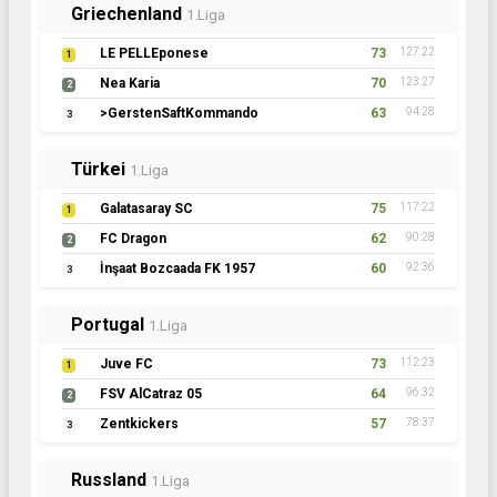
Griechenland
1.Liga
LE PELLEponese
73
127:22
1
Nea Karia
70
123:27
2
>GerstenSaftKommando
63
94:28
3
Türkei
1.Liga
Galatasaray SC
75
117:22
1
FC Dragon
62
90:28
2
İnşaat Bozcaada FK 1957
60
92:36
3
Portugal
1.Liga
Juve FC
73
112:23
1
FSV AlCatraz 05
64
96:32
2
Zentkickers
57
78:37
3
Russland
1.Liga