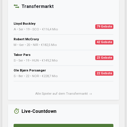
Transfermarkt
Lloyd Buckley
79 Gebote
A • 5er • 19 • SCO • €116,4 Mio
Robert McCrory
42 Gebote
M • 6er • 20 • NIR • €182,5 Mio
Tabor Pars
23 Gebote
S • 5er • 19 • HUN • €149,2 Mio
Ole Bjørn Porsanger
22 Gebote
S • 8er • 22 • NOR • €228,7 Mio
Alle Spieler auf dem Transfermarkt →
Live-Countdown