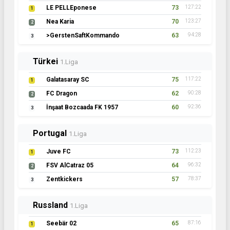
LE PELLEponese
73
127:22
1
Nea Karia
70
123:27
2
>GerstenSaftKommando
63
94:28
3
Türkei
1.Liga
Galatasaray SC
75
117:22
1
FC Dragon
62
90:28
2
İnşaat Bozcaada FK 1957
60
92:36
3
Portugal
1.Liga
Juve FC
73
112:23
1
FSV AlCatraz 05
64
96:32
2
Zentkickers
57
78:37
3
Russland
1.Liga
Seebär 02
65
87:16
1