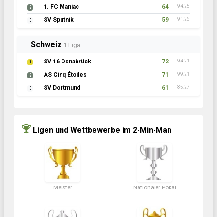
1. FC Maniac
64
94:25
2
SV Sputnik
59
91:26
3
Schweiz
1.Liga
SV 16 Osnabrück
72
94:21
1
AS Cinq Étoiles
71
99:21
2
SV Dortmund
61
85:27
3
Ligen und Wettbewerbe im 2-Min-Man
Meister
Nationaler Pokal