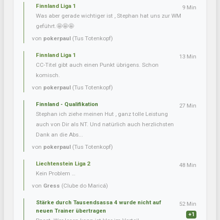
Finnland Liga 1
9 Min
Was aber gerade wichtiger ist , Stephan hat uns zur WM
geführt.🤩🤩🤩
von
pokerpaul
(Tus Totenkopf)
Finnland Liga 1
13 Min
CC-Titel gibt auch einen Punkt übrigens. Schon
komisch.
von
pokerpaul
(Tus Totenkopf)
Finnland - Qualifikation
27 Min
Stephan ich ziehe meinen Hut , ganz tolle Leistung
auch von Dir als NT. Und natürlich auch herzlichsten
Dank an die Abs...
von
pokerpaul
(Tus Totenkopf)
Liechtenstein Liga 2
48 Min
Kein Problem …
von
Gress
(Clube do Maricá)
Stärke durch Tausendsassa 4 wurde nicht auf
52 Min
neuen Trainer übertragen
+1