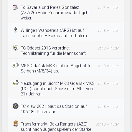
Fc Bavaria und Perez González
vor 7 Minuten
(A/7/26) – die Zusammenarbeit geht
weiter.
Willingen Wanderers (ARG) ist auf
vor 8 Minuten
Talentsuche – Fokus auf Torhütern.
FC Oddset 2013 verordnet
vor 8 Minuten
Techniktraining für die Mannschaft.
MKS Gdańsk MKS gibt ein Angebot für
vor 8 Minuten
Serhan (M/8/34) ab.
Neuzugang in Sicht? MKS Gdańsk MKS
vor 8 Minuten
(POL) sucht nach Spielern im Alter von
31+ Jahren.
FC Kiew 2021 baut das Stadion auf
vor 8 Minuten
106.180 Plätze aus.
Transfermarkt: Baku Rangers (AZE)
vor 10 Minuten
sucht nach Jugendspielern der Stärke