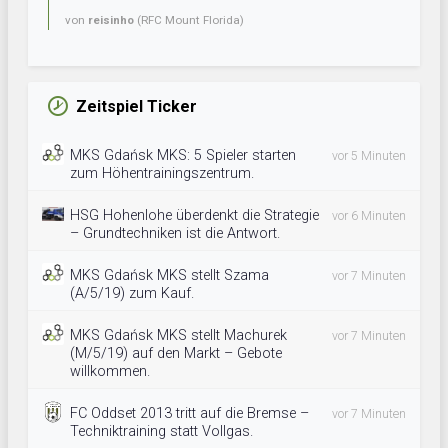
von
reisinho
(RFC Mount Florida)
Zeitspiel Ticker
MKS Gdańsk MKS: 5 Spieler starten
vor 5 Minuten
zum Höhentrainingszentrum.
HSG Hohenlohe überdenkt die Strategie
vor 6 Minuten
– Grundtechniken ist die Antwort.
MKS Gdańsk MKS stellt Szama
vor 7 Minuten
(A/5/19) zum Kauf.
MKS Gdańsk MKS stellt Machurek
vor 7 Minuten
(M/5/19) auf den Markt – Gebote
willkommen.
FC Oddset 2013 tritt auf die Bremse –
vor 7 Minuten
Techniktraining statt Vollgas.