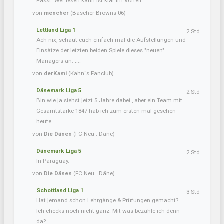
Passt. Wer lesen kann ist klar im Vorteil
von
mencher
(Bäscher Browns 06)
Lettland Liga 1
2 Std
Ach nix, schaut euch einfach mal die Aufstellungen und
Einsätze der letzten beiden Spiele dieses "neuen"
Managers an. ;...
von
derKami
(Kahn´s Fanclub)
Dänemark Liga 5
2 Std
Bin wie ja siehst jetzt 5 Jahre dabei , aber ein Team mit
Gesamtstärke 1847 hab ich zum ersten mal gesehen
heute.
von
Die Dänen
(FC Neu . Däne)
Dänemark Liga 5
2 Std
In Paraguay.
von
Die Dänen
(FC Neu . Däne)
Schottland Liga 1
3 Std
Hat jemand schon Lehrgänge & Prüfungen gemacht?
Ich checks noch nicht ganz. Mit was bezahle ich denn
da?