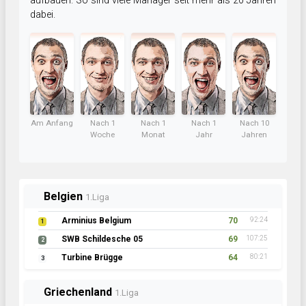
aufbauen. So sind viele Manager seit mehr als 20 Jahren
dabei.
Am Anfang
Nach 1
Nach 1
Nach 1
Nach 10
Woche
Monat
Jahr
Jahren
Belgien
1.Liga
Arminius Belgium
70
92:24
1
SWB Schildesche 05
69
107:25
2
Turbine Brügge
64
80:21
3
Griechenland
1.Liga