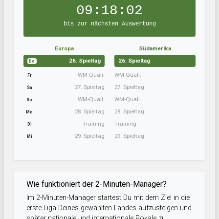
09:18:02
bis zur nächsten Auswertung
Europa
Südamerika
26. Spieltag
26. Spieltag
Do
WM-Quali.
WM-Quali.
Fr
27. Spieltag
27. Spieltag
Sa
WM-Quali.
WM-Quali.
So
28. Spieltag
28. Spieltag
Mo
Training
Training
Di
29. Spieltag
29. Spieltag
Mi
Wie funktioniert der 2-Minuten-Manager?
Im 2-Minuten-Manager startest Du mit dem Ziel in die
erste Liga Deines gewählten Landes aufzusteigen und
später nationale und internationale Pokale zu