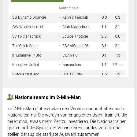
Achtelfinale
SG Dynamo Dromore
-
Kahn´s Fanclub
0:0
0:3
GW Wusch Herrlich
-
Club Magdeburg
1:1
3:1
SV 16 Osnabrück
-
Equipe Tricolore
2:5
0:0
The Greek Gods
-
FSV AlCatraz 05
3:1
3:1
IF Lisannvellir Utd.
-
CCAA FC
0:1
1:3
Kollogizer United
-
Ivanauskas
1:1
1:2
n.V.
Viktoria cristiano
-
BSF LO-City
1:6
1:5
Hnk Rama
-
Südstadkicker
0:1
2:2
Nationalteams im 2-Min-Man
Im 2-Min-Man gibt es neben den Vereinsmannschaften auch
Nationalteams. Sie werden von engagierten Usern trainiert, die
bereit sind, etwas mehr Zeit zu investieren. Die Nationaltrainer
greifen auf die Spieler der Vereine ihres Landes zurück und
stellen daraus die stärkste Auswahl zusammen.