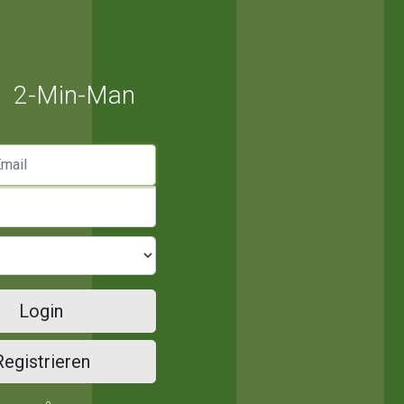
2-Min-Man
mail
Login
Registrieren