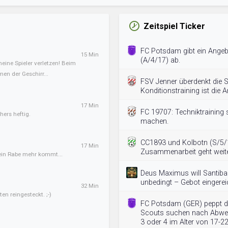
Zeitspiel Ticker
FC Potsdam gibt ein Angeb
15 Min
(A/4/17) ab.
meine Spieler verletzen! Beim
en der Geschirr...
FSV Jenner überdenkt die S
Konditionstraining ist die A
17 Min
FC 19707: Techniktraining 
hers heftig.
machen.
CC1893 und Kolbotn (S/5/1
17 Min
Zusammenarbeit geht weite
kein Rabe mehr kommt...
Deus Maximus will Santiba
unbedingt – Gebot eingerei
32 Min
en reingesteckt. ;-)
FC Potsdam (GER) peppt d
Scouts suchen nach Abwehr
3 oder 4 im Alter von 17-2