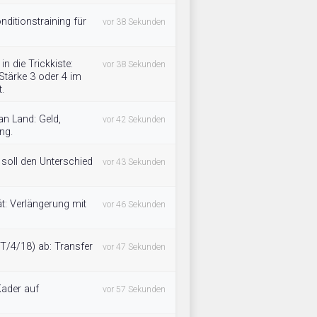
nditionstraining für
vor 38 Sekunden
n die Trickkiste:
vor 38 Sekunden
Stärke 3 oder 4 im
.
n Land: Geld,
vor 42 Sekunden
ng.
 soll den Unterschied
vor 43 Sekunden
t: Verlängerung mit
vor 46 Sekunden
T/4/18) ab: Transfer
vor 47 Sekunden
ader auf
vor 57 Sekunden