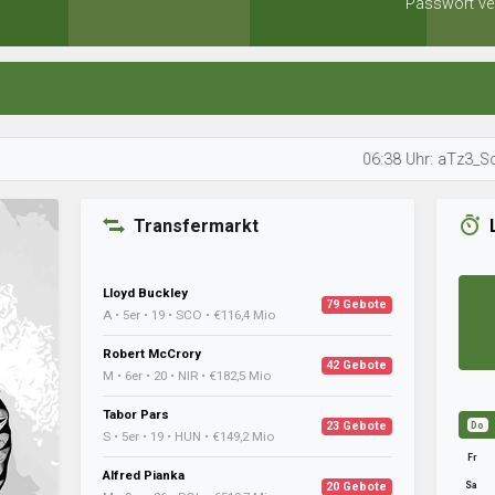
Passwort ve
06:38 Uhr: aTz3_ScarY plant 
Transfermarkt
Lloyd Buckley
79 Gebote
A • 5er • 19 • SCO • €116,4 Mio
Robert McCrory
42 Gebote
M • 6er • 20 • NIR • €182,5 Mio
Tabor Pars
23 Gebote
Do
S • 5er • 19 • HUN • €149,2 Mio
Fr
Alfred Pianka
Sa
20 Gebote