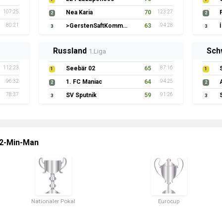
107:25
Nea Karia
70
123:27
2
2
80:21
>GerstenSaftKommando
63
94:28
3
3
Russland
Sch
1.Liga
112:23
Seebär 02
65
87:16
1
1
96:32
1. FC Maniac
64
94:25
2
2
78:37
SV Sputnik
59
91:26
3
3
 2-Min-Man
Nationaler Pokal
Eurocup