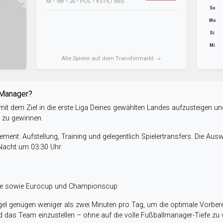
M • 9er • 26 • POL • €519,7 Mio
So
Mo
Di
Mi
Alle Spieler auf dem Transfermarkt →
-Manager?
it dem Ziel in die erste Liga Deines gewählten Landes aufzusteigen un
e zu gewinnen.
ent: Aufstellung, Training und gelegentlich Spielertransfers. Die Aus
 Nacht um 03:30 Uhr.
ele sowie Eurocup und Championscup
el genügen weniger als zwei Minuten pro Tag, um die optimale Vorbere
 das Team einzustellen – ohne auf die volle Fußballmanager-Tiefe zu v