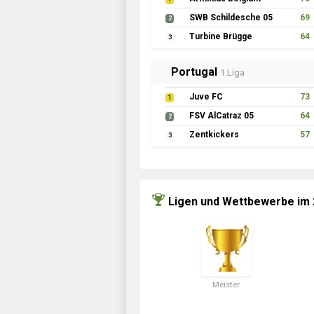
SWB Schildesche 05
69
2
Turbine Brügge
64
3
Portugal
1.Liga
Juve FC
73
1
FSV AlCatraz 05
64
2
Zentkickers
57
3
Ligen und Wettbewerbe im
Meister