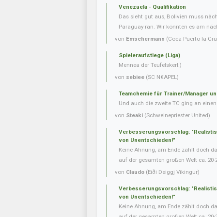
Venezuela - Qualifikation
Das sieht gut aus, Bolivien muss näc
Paraguay ran. Wir könnten es am nächs
von
Emschermann
(Coca Puerto la Cru
Spieleraufstiege (Liga)
Mennea der Teufelskerl:)
von
sebiee
(SC N€APEL)
Teamchemie für Trainer/Manager un
Und auch die zweite TC ging an einen 
von
Steaki
(Schweinepriester United)
Verbesserungsvorschlag: "Realisti
von Unentschieden!"
Keine Ahnung, am Ende zählt doch das 
auf der gesamten großen Welt ca. 20-
von
Claudo
(Eiði Deiggj Víkingur)
Verbesserungsvorschlag: "Realisti
von Unentschieden!"
Keine Ahnung, am Ende zählt doch das 
auf der gesamten großen Welt ca. 20-