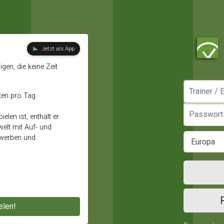
Jetzt als App
gen, die keine Zeit
Manager / E
ten pro Tag.
Passwort
elen ist, enthält er
elt mit Auf- und
ewerben und
elen!