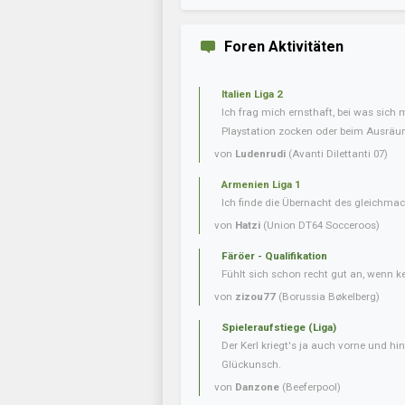
Foren Aktivitäten
Italien Liga 2
Ich frag mich ernsthaft, bei was sich 
Playstation zocken oder beim Ausräum
von
Ludenrudi
(Avanti Dilettanti 07)
Armenien Liga 1
Ich finde die Übernacht des gleichmac
von
Hatzi
(Union DT64 Socceroos)
Färöer - Qualifikation
Fühlt sich schon recht gut an, wenn 
von
zizou77
(Borussia Bøkelberg)
Spieleraufstiege (Liga)
Der Kerl kriegt's ja auch vorne und hint
Glückunsch.
von
Danzone
(Beeferpool)