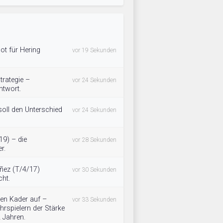
ot für Hering
vor 19 Sekunden
trategie –
vor 24 Sekunden
ntwort.
soll den Unterschied
vor 24 Sekunden
9) – die
vor 28 Sekunden
r.
ñez (T/4/17)
vor 30 Sekunden
cht.
en Kader auf –
vor 33 Sekunden
spielern der Stärke
2 Jahren.