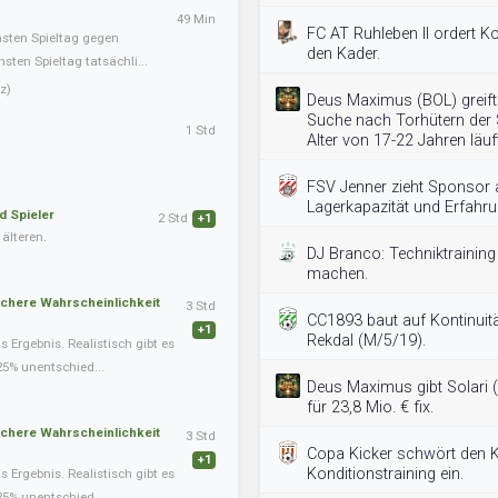
49 Min
FC AT Ruhleben II ordert Ko
hsten Spieltag gegen
den Kader.
ten Spieltag tatsächli...
z)
Deus Maximus (BOL) greift i
Suche nach Torhütern der 
1 Std
Alter von 17-22 Jahren läuft
FSV Jenner zieht Sponsor a
Lagerkapazität und Erfahru
d Spieler
2 Std
+1
älteren.
DJ Branco: Techniktraining
machen.
schere Wahrscheinlichkeit
3 Std
CC1893 baut auf Kontinuitä
+1
Rekdal (M/5/19).
Ergebnis. Realistisch gibt es
25% unentschied...
Deus Maximus gibt Solari (
für 23,8 Mio. € fix.
schere Wahrscheinlichkeit
3 Std
Copa Kicker schwört den K
+1
Konditionstraining ein.
Ergebnis. Realistisch gibt es
25% unentschied...