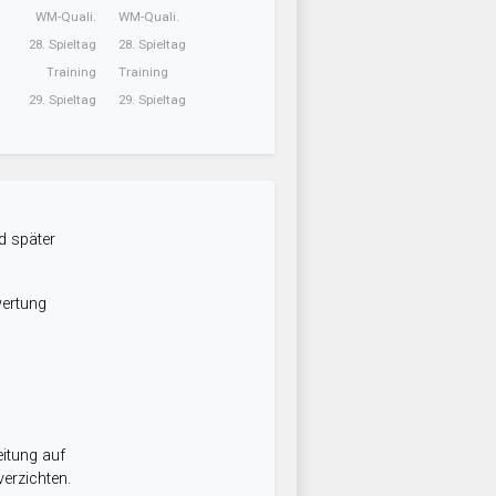
WM-Quali.
WM-Quali.
28. Spieltag
28. Spieltag
Training
Training
29. Spieltag
29. Spieltag
d später
wertung
itung auf
erzichten.