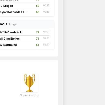
FC Dragon
62
90:28
İnşaat Bozcaada FK 1957
60
92:36
weiz
1.Liga
SV 16 Osnabrück
72
94:21
AS Cinq Étoiles
71
99:21
SV Dortmund
61
85:27
Championscup