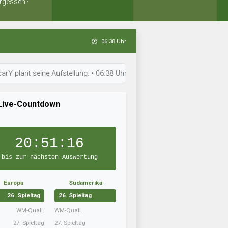
rgessen?
06:38 Uhr
seine Aufstellung. • 06:38 Uhr: FSC Bergshausen bereitet sich auf das 
Live-Countdown
20:51:15
bis zur nächsten Auswertung
Europa
Südamerika
26. Spieltag
26. Spieltag
WM-Quali.
WM-Quali.
27. Spieltag
27. Spieltag