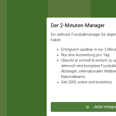
Der 2-Minuten-Manager
Ein zeitloser Fussballmanager für diejeni
haben.
Erfolgreich spielbar in nur 2 Minu
Nur eine Auswertung pro Tag.
Obwohl er schnell & einfach zu spi
dennoch eine komplexe Fussballw
Abstiegen, internationalen Wettb
Nationalteams.
Seit 2005 online und kostenlos.
Jetzt mitspi