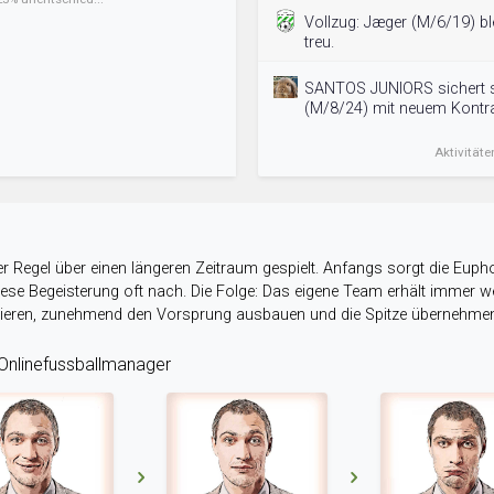
Vollzug: Jæger (M/6/19) b
treu.
SANTOS JUNIORS sichert 
(M/8/24) mit neuem Kontra
Aktivitäte
r Regel über einen längeren Zeitraum gespielt. Anfangs sorgt die Eupho
 diese Begeisterung oft nach. Die Folge: Das eigene Team erhält immer
stieren, zunehmend den Vorsprung ausbauen und die Spitze übernehme
nlinefussballmanager