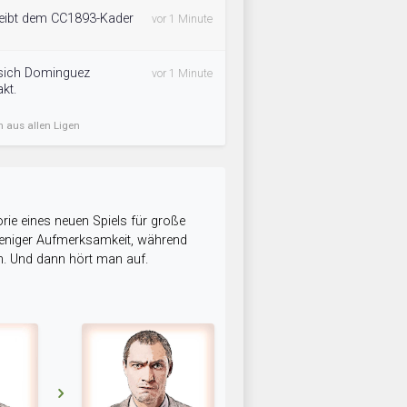
leibt dem CC1893-Kader
vor 1 Minute
sich Dominguez
vor 1 Minute
kt.
n aus allen Ligen
rie eines neuen Spiels für große
 weniger Aufmerksamkeit, während
n. Und dann hört man auf.