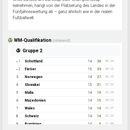
teilnehmen, hängt von der Platzierung des Landes in der
Fünfjahreswertung ab – ganz ähnlich wie in der realen
Fußballwelt.
WM-Qualifikation
(rotierend)
Gruppe 2
1
Schottland
14
36
45:14
●
2
Färöer
15
33
30:12
●
3
Norwegen
14
27
26:15
4
Slowakei
15
21
25:22
5
Malta
14
19
22:29
6
Mazedonien
14
15
19:24
7
Wales
14
14
32:27
8
Schweiz
14
14
15:23
9
Rumänien
14
0
12:60