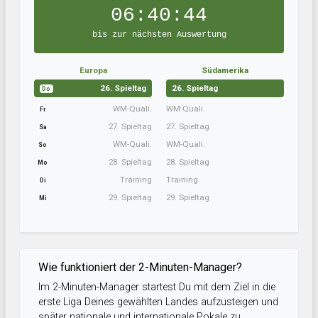
06:40:44
bis zur nächsten Auswertung
Europa
Südamerika
26. Spieltag
26. Spieltag
Do
WM-Quali.
WM-Quali.
Fr
27. Spieltag
27. Spieltag
Sa
WM-Quali.
WM-Quali.
So
28. Spieltag
28. Spieltag
Mo
Training
Training
Di
29. Spieltag
29. Spieltag
Mi
Wie funktioniert der 2-Minuten-Manager?
Im 2-Minuten-Manager startest Du mit dem Ziel in die
erste Liga Deines gewählten Landes aufzusteigen und
später nationale und internationale Pokale zu