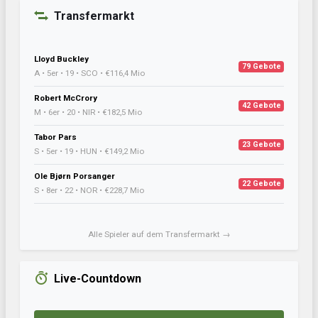
Transfermarkt
Lloyd Buckley
79 Gebote
A • 5er • 19 • SCO • €116,4 Mio
Robert McCrory
42 Gebote
M • 6er • 20 • NIR • €182,5 Mio
Tabor Pars
23 Gebote
S • 5er • 19 • HUN • €149,2 Mio
Ole Bjørn Porsanger
22 Gebote
S • 8er • 22 • NOR • €228,7 Mio
Alle Spieler auf dem Transfermarkt →
Live-Countdown