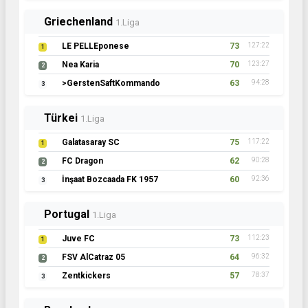
Polen
1.Liga
Arka Helajny
72
86:25
1
F.C.BriaTooore R.M.
69
91:14
2
TS Klarjeff
58
82:36
3
Österreich
1.Liga
Cowboys
68
107:25
1
FC Südbaden
65
88:21
2
FC Minax
64
80:13
3
Schottland
1.Liga
07 Lowlands Athletic
67
96:25
1
Bäscher Browns 06
59
78:24
2
RFC Mount Florida
54
66:24
3