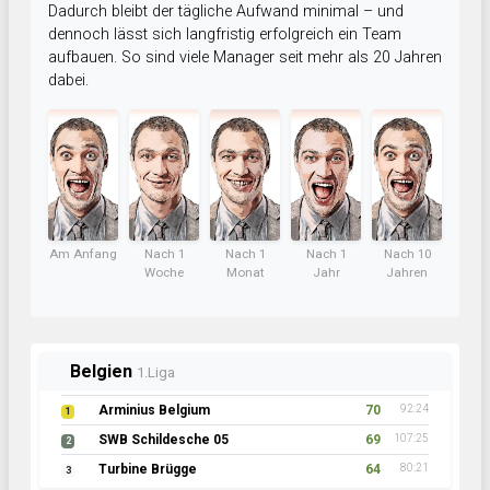
Dadurch bleibt der tägliche Aufwand minimal – und
dennoch lässt sich langfristig erfolgreich ein Team
aufbauen. So sind viele Manager seit mehr als 20 Jahren
dabei.
Am Anfang
Nach 1
Nach 1
Nach 1
Nach 10
Woche
Monat
Jahr
Jahren
Norwegen
1.Liga
Sandefjord FK
70
93:17
1
Skagerrak Scorpions
70
95:25
2
Hammerfest Oilers
64
82:31
3