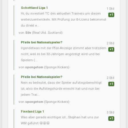
Schottland Liga 1
1 Std
Hi, du investiert TC des aktuellen Trainers um diesen
+1
weiterzuentwickeln. Mit Prüfung zur B-Lizenz bekommst
du direkt e...
von
Silv
(Real Utd. Scotland)
Pfeile bei Nationalspieler?
2 Std
Irgendetwas mit der Pfeil-Anzeige stimmt aber trotzdem
+1
nicht, weil es bei 32-Jährigen angezeigt wird und bei
Spielern (...
von
spongetom
(Sponge Kickers)
Pfeile bei Nationalspieler?
2 Std
Nein es bedeutet, dass der Spieler aufstiegsberechtigt
+1
ist, also die Aufstiegshürde erreicht hat und nun bei
jedem Trai...
von
spongetom
(Sponge Kickers)
Finnland Liga 1
3 Std
Was aber gerade wichtiger ist , Stephan hat uns zur
+1
WM geführt.🤩🤩🤩