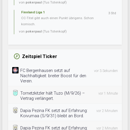
von
pokerpaul
(Tus Totenkopf)
Finnland Liga 1
3 Std
CC-Titel gibt auch einen Punkt übrigens. Schon
komisch.
von
pokerpaul
(Tus Totenkopf)
Zeitspiel Ticker
FC Bergenhausen setzt auf
vor 3 Sekunden
Nachhaltigkeit: breiter Boost für den
Verein.
Tornetzkitzler hält Tuzo (M/9/26) –
vor 1 Minute
Vertrag verlängert.
Dapia Pezina FK setzt auf Erfahrung:
vor 2 Minuten
Koivumaa (S/9/31) bleibt an Bord.
Dapia Pezina FK setzt auf Erfahrung:
vor 2 Minuten