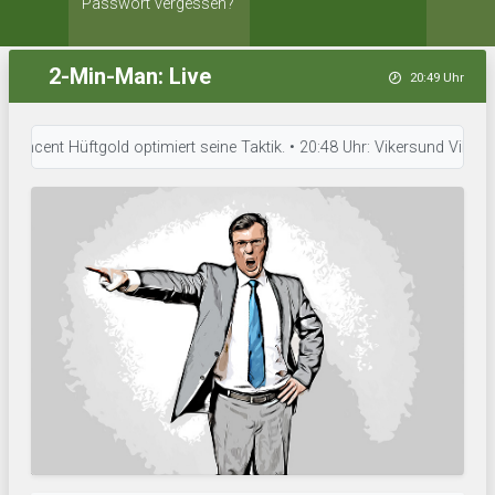
Passwort vergessen?
2-Min-Man: Live
20:49 Uhr
nt Hüftgold optimiert seine Taktik. • 20:48 Uhr: Vikersund Vikings hat 