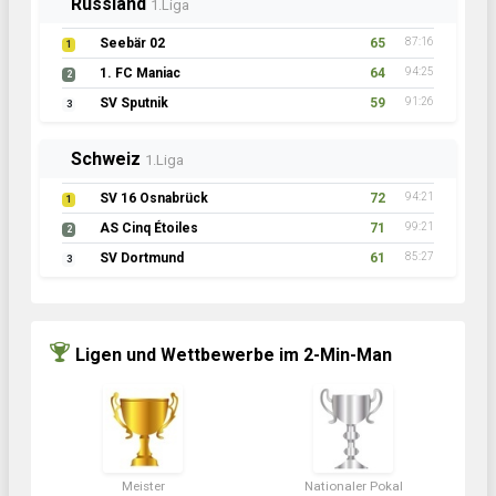
Schweden
1.Liga
DJK Mintard
66
109:27
1
Hels1ng3orgs IF
66
96:22
2
Vikersund Vikings
57
80:30
3
Irland
1.Liga
Ireland Fighters
71
94:17
1
Drogheda Thunder
69
87:24
2
SG FireFighters
56
75:25
3
Ligen und Wettbewerbe im 2-Min-Man
Meister
Nationaler Pokal