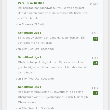
Peru - Qualifikation
54 Min
Der Spieltag hat irgendwie nur VEN etwas gebracht.
Und die wären auch noch der stärkere WM-Konkurrent
als BOL. Ab jetz...
von
El causa
(El Club)
Schottland Liga 1
1 Std
Es ist egal, welchen Lehrgang du zuerst belegst. EIN
+1
Lehrgang = EINE Fertigkeit
von
Silv
(Real Utd. Scotland)
Schottland Liga 1
1 Std
Ob die zufällige Fertigkeit nach Saisonwechsel die
+1
gleiche ist, kann ich dann mitteilen. Ich hab schon 4
Lehrgänge.
von
Silv
(Real Utd. Scotland)
Schottland Liga 1
1 Std
Dee Trainer MUSS seine TC investieren, da es eine
+1
Obergrenze von 10 TC je Kategorie für den Trainer gibt.
Ob mehr einfa...
von
Silv
(Real Utd. Scotland)