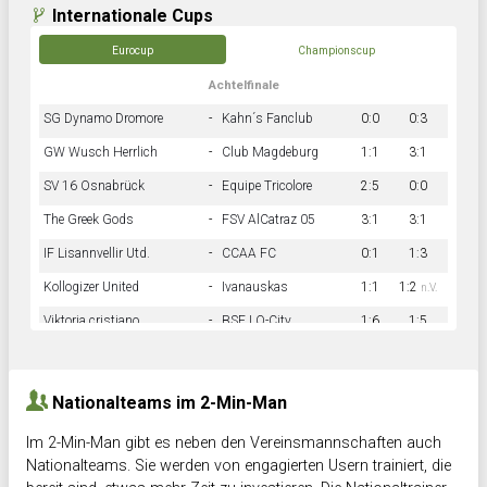
Internationale Cups
Eurocup
Championscup
Achtelfinale
SG Dynamo Dromore
-
Kahn´s Fanclub
0:0
0:3
GW Wusch Herrlich
-
Club Magdeburg
1:1
3:1
SV 16 Osnabrück
-
Equipe Tricolore
2:5
0:0
The Greek Gods
-
FSV AlCatraz 05
3:1
3:1
IF Lisannvellir Utd.
-
CCAA FC
0:1
1:3
Kollogizer United
-
Ivanauskas
1:1
1:2
n.V.
Viktoria cristiano
-
BSF LO-City
1:6
1:5
Hnk Rama
-
Südstadkicker
0:1
2:2
Nationalteams im 2-Min-Man
Im 2-Min-Man gibt es neben den Vereinsmannschaften auch
Nationalteams. Sie werden von engagierten Usern trainiert, die