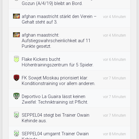
Gozun (A/4/19) bleibt an Bord.
afghan maastricht stärkt den Verein –
vor 4 Minuten
Gehalt steht auf 3.
afghan maastricht:
vor 4 Minuten
Aufstiegswahrscheinlichkeit auf 11
Punkte gesetzt.
Flake Kickers bucht
vor 6 Minuten
Höhentrainingszentrum für 5 Spieler.
FK Sowjet Moskau priorisiert klar:
vor 7 Minuten
Konditionstraining vor allem anderen.
Deportivo La Guaira lässt keinen
vor 7 Minuten
Zweifel: Techniktraining ist Pflicht.
SEPPEL04 steigt bei Trainer Owain
vor 7 Minuten
Kehinde aus.
SEPPEL04 umgarnt Trainer Owain
vor 8 Minuten