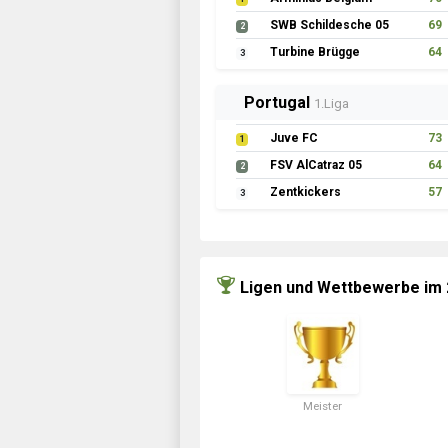
SWB Schildesche 05
69
2
Turbine Brügge
64
3
Portugal
1.Liga
Juve FC
73
1
FSV AlCatraz 05
64
2
Zentkickers
57
3
Ligen und Wettbewerbe im
Meister