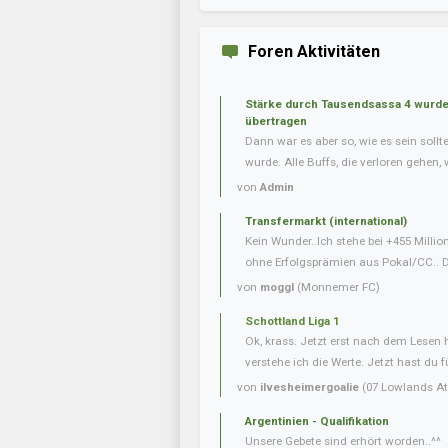
Foren Aktivitäten
Stärke durch Tausendsassa 4 wurde 
übertragen
Dann war es aber so, wie es sein soll
wurde. Alle Buffs, die verloren gehen, w
von
Admin
Transfermarkt (international)
Kein Wunder..Ich stehe bei +455 Milli
ohne Erfolgsprämien aus Pokal/CC.. Da
von
moggl
(Monnemer FC)
Schottland Liga 1
Ok, krass. Jetzt erst nach dem Lesen
verstehe ich die Werte. Jetzt hast du f
von
ilvesheimergoalie
(07 Lowlands Ath
Argentinien - Qualifikation
Unsere Gebete sind erhört worden..^^