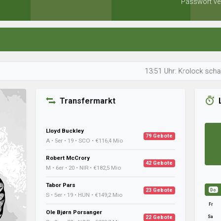
Passwort ve
13:51 Uhr: Krolock schaut sich S
Transfermarkt
Lloyd Buckley
79 Gebote
A • 5er • 19 • SCO • €116,4 Mio
Robert McCrory
42 Gebote
M • 6er • 20 • NIR • €182,5 Mio
Tabor Pars
23 Gebote
Do
S • 5er • 19 • HUN • €149,2 Mio
Fr
Ole Bjørn Porsanger
Sa
22 Gebote