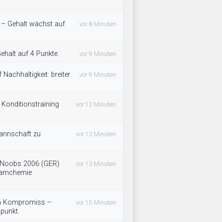
t – Gehalt wächst auf
vor 8 Minuten
halt auf 4 Punkte.
vor 9 Minuten
Nachhaltigkeit: breiter
vor 9 Minuten
 Konditionstraining
vor 12 Minuten
annschaft zu
vor 13 Minuten
 Noobs 2006 (GER)
vor 13 Minuten
Teamchemie
ein Kompromiss –
vor 15 Minuten
lpunkt.