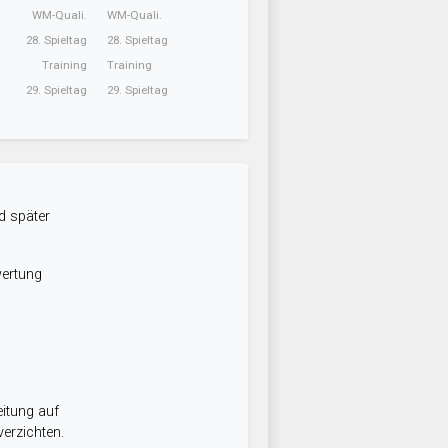
WM-Quali.
WM-Quali.
28. Spieltag
28. Spieltag
Training
Training
29. Spieltag
29. Spieltag
d später
wertung
itung auf
erzichten.