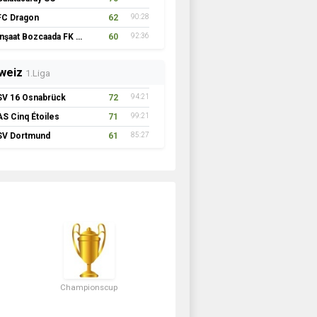
FC Dragon
62
90:28
İnşaat Bozcaada FK 1957
60
92:36
weiz
1.Liga
SV 16 Osnabrück
72
94:21
AS Cinq Étoiles
71
99:21
SV Dortmund
61
85:27
Championscup