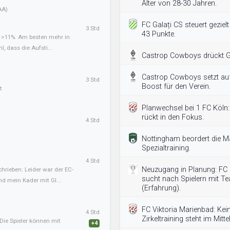
Alter von 28-30 Jahren.
AA)
FC Galați CS steuert geziel
3 Std
43 Punkte.
t >11%. Am besten mehr in
l, dass die Aufsti...
Castrop Cowboys drückt Ge
Castrop Cowboys setzt auf 
3 Std
Boost für den Verein.
t
Planwechsel bei 1 FC Köln:
rückt in den Fokus.
4 Std
Nottingham beordert die M
Spezialtraining.
4 Std
Neuzugang in Planung: FC
hrieben: Leider war der EC-
sucht nach Spielern mit 
nd mein Kader mit Gl...
(Erfahrung).
FC Viktoria Marienbad: K
4 Std
Zirkeltraining steht im Mitte
Die Spieler können mit
+4