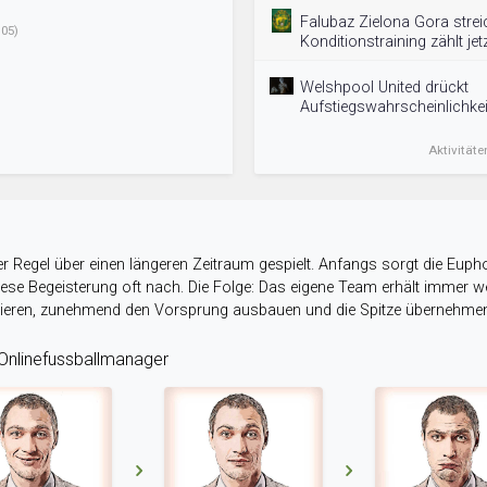
Falubaz Zielona Gora streic
05)
Konditionstraining zählt jetz
Welshpool United drückt
Aufstiegswahrscheinlichkei
Aktivitäte
r Regel über einen längeren Zeitraum gespielt. Anfangs sorgt die Eupho
 diese Begeisterung oft nach. Die Folge: Das eigene Team erhält immer
stieren, zunehmend den Vorsprung ausbauen und die Spitze übernehme
nlinefussballmanager