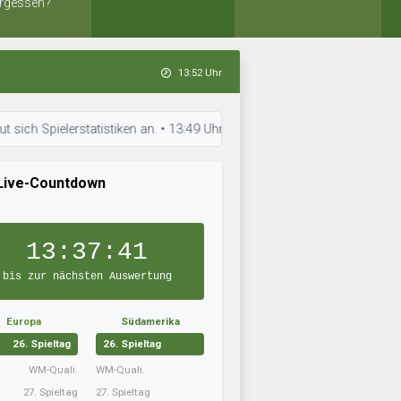
rgessen?
13:52 Uhr
pielerstatistiken an. • 13:49 Uhr: FC Valletta City hat die Aufstellung
Live-Countdown
13:37:41
bis zur nächsten Auswertung
Europa
Südamerika
26. Spieltag
26. Spieltag
WM-Quali.
WM-Quali.
27. Spieltag
27. Spieltag