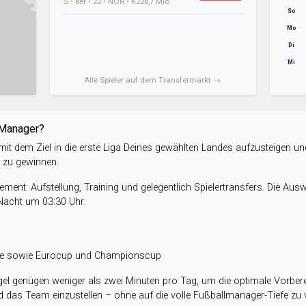
S • 8er • 22 • NOR • €228,7 Mio
So
Mo
Di
Mi
Alle Spieler auf dem Transfermarkt →
-Manager?
it dem Ziel in die erste Liga Deines gewählten Landes aufzusteigen un
e zu gewinnen.
ent: Aufstellung, Training und gelegentlich Spielertransfers. Die Aus
 Nacht um 03:30 Uhr.
ele sowie Eurocup und Championscup
el genügen weniger als zwei Minuten pro Tag, um die optimale Vorbere
 das Team einzustellen – ohne auf die volle Fußballmanager-Tiefe zu v