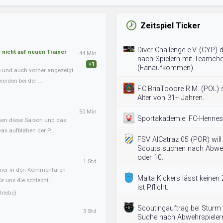
Zeitspiel Ticker
Diver Challenge e.V. (CYP)
nicht auf neuen Trainer
44 Min
nach Spielern mit Teamch
+1
(Fanaufkommen).
te und auch vorher angezeigt
erden bei der ...
F.C.BriaTooore R.M. (POL) 
Alter von 31+ Jahren.
50 Min
Sportakademie: FC-Hennes s
onen diese Saison und das
s aufblähen der P...
FSV AlCatraz 05 (POR) will
Scouts suchen nach Abwehr
oder 10.
1 Std
 hier in den Kommentaren
Malta Kickers lässt keinen 
ür uns die schlecht...
ist Pflicht.
letic)
Scoutingauftrag bei Sturm 
3 Std
Suche nach Abwehrspielern