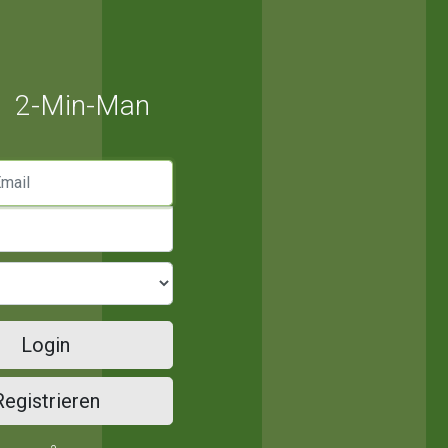
2-Min-Man
mail
Login
Registrieren