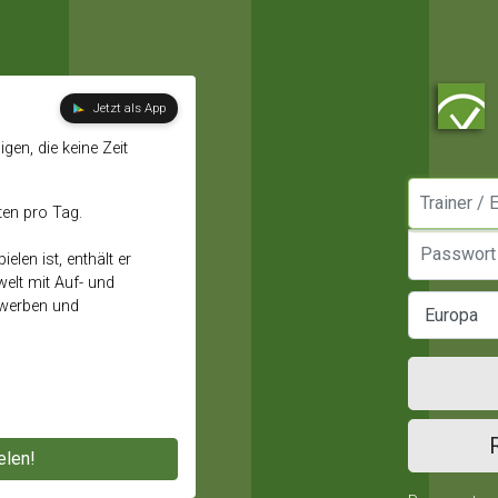
Jetzt als App
gen, die keine Zeit
Manager / E
ten pro Tag.
Passwort
elen ist, enthält er
elt mit Auf- und
ewerben und
elen!