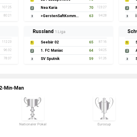
107:25
Nea Karia
70
123:27
2
2
80:21
>GerstenSaftKommando
63
94:28
3
3
Russland
Sch
1.Liga
112:23
Seebär 02
65
87:16
1
1
96:32
1. FC Maniac
64
94:25
2
2
78:37
SV Sputnik
59
91:26
3
3
 2-Min-Man
Nationaler Pokal
Eurocup