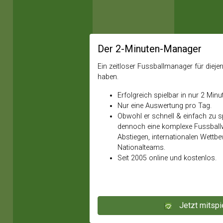
Der 2-Minuten-Manager
Ein zeitloser Fussballmanager für diejeni
haben.
Erfolgreich spielbar in nur 2 Minu
Nur eine Auswertung pro Tag.
Obwohl er schnell & einfach zu spi
dennoch eine komplexe Fussballw
Abstiegen, internationalen Wettb
Nationalteams.
Seit 2005 online und kostenlos.
Jetzt mitspi