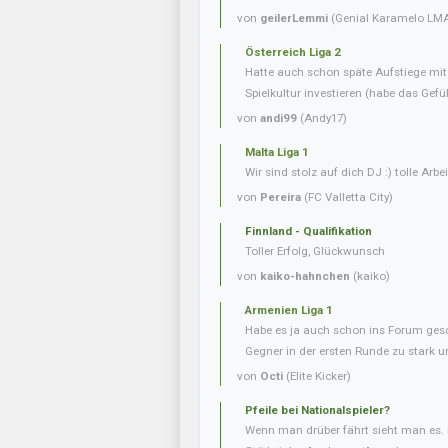
von
geilerLemmi
(Genial Karamelo LM
Österreich Liga 2
Hatte auch schon späte Aufstiege mi
Spielkultur investieren (habe das Gefüh
von
andi99
(Andy17)
Malta Liga 1
Wir sind stolz auf dich DJ :) tolle Arbei
von
Pereira
(FC Valletta City)
Finnland - Qualifikation
Toller Erfolg, Glückwunsch
von
kaiko-hahnchen
(kaiko)
Armenien Liga 1
Habe es ja auch schon ins Forum gesc
Gegner in der ersten Runde zu stark u
von
Octi
(Elite Kicker)
Pfeile bei Nationalspieler?
Wenn man drüber fährt sieht man es. 