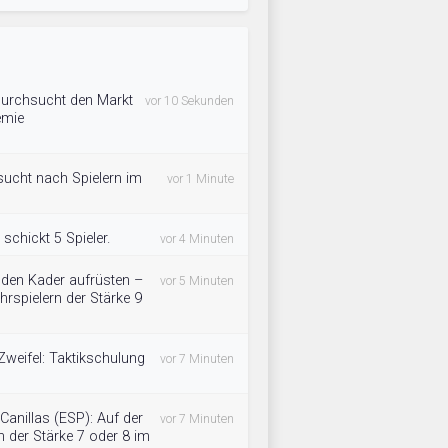
 durchsucht den Markt
vor 10 Sekunden
emie
sucht nach Spielern im
vor 1 Minute
chickt 5 Spieler.
vor 4 Minuten
 den Kader aufrüsten –
vor 5 Minuten
spielern der Stärke 9
Zweifel: Taktikschulung
vor 7 Minuten
Canillas (ESP): Auf der
vor 7 Minuten
 der Stärke 7 oder 8 im