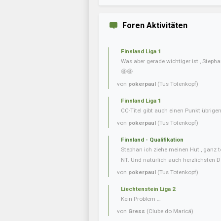
Foren Aktivitäten
Finnland Liga 1
Was aber gerade wichtiger ist , Steph
🤩🤩
von
pokerpaul
(Tus Totenkopf)
Finnland Liga 1
CC-Titel gibt auch einen Punkt übrig
von
pokerpaul
(Tus Totenkopf)
Finnland - Qualifikation
Stephan ich ziehe meinen Hut , ganz t
NT. Und natürlich auch herzlichsten D
von
pokerpaul
(Tus Totenkopf)
Liechtenstein Liga 2
Kein Problem …
von
Gress
(Clube do Maricá)