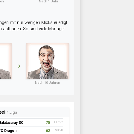
ten
Nach 1 Jahr
ngen mit nur wenigen Klicks erledigt
am aufbauen. So sind viele Manager
Nach 10 Jahren
kei
1.Liga
Galatasaray SC
75
117:22
FC Dragon
62
90:28