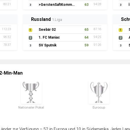
80:21
>GerstenSaftKommando
63
94:28
3
3
Russland
Sch
1.Liga
112:23
Seebär 02
65
87:16
1
1
96:32
1. FC Maniac
64
94:25
2
2
78:37
SV Sputnik
59
91:26
3
3
 2-Min-Man
Nationaler Pokal
Eurocup
änder zur Verfügung – 52 in Europa und 10 in Südamerika. Jedes Land 