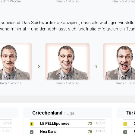
ach 1 Woche
Nach 1 Monat
Nach 6 Mona
tscheidend. Das Spiel wurde so konzipiert, dass alle wichtigen Einstellu
ufwand minimal – und dennoch lässt sich langfristig erfolgreich ein Te
Nach 1 Woche
Nach 1 Monat
Nach 1 Jahr
Griechenland
Tür
1.Liga
92:24
LE PELLEponese
73
127:22
1
1
107:25
Nea Karia
70
123:27
2
2