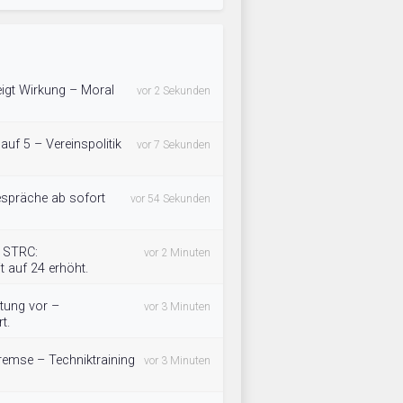
zeigt Wirkung – Moral
vor 2 Sekunden
 auf 5 – Vereinspolitik
vor 7 Sekunden
gespräche ab sofort
vor 54 Sekunden
B STRC:
vor 2 Minuten
t auf 24 erhöht.
htung vor –
vor 3 Minuten
t.
 Bremse – Techniktraining
vor 3 Minuten