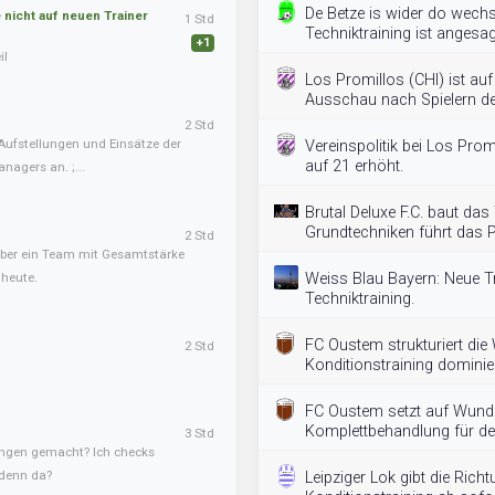
De Betze is wider do wech
nicht auf neuen Trainer
1 Std
Techniktraining ist angesag
+1
il
Los Promillos (CHI) ist au
Ausschau nach Spielern der
2 Std
Aufstellungen und Einsätze der
Vereinspolitik bei Los Pr
auf 21 erhöht.
nagers an. ;...
Brutal Deluxe F.C. baut das
Grundtechniken führt das
2 Std
, aber ein Team mit Gesamtstärke
 heute.
Weiss Blau Bayern: Neue T
Techniktraining.
FC Oustem strukturiert di
2 Std
Konditionstraining dominier
FC Oustem setzt auf Wunde
Komplettbehandlung für de
3 Std
ngen gemacht? Ich checks
 denn da?
Leipziger Lok gibt die Rich