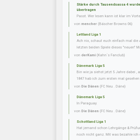
Stärke durch Tausendsassa 4 wurde 
übertragen
Passt. Wer lesen kann ist klar im Vorte
von
mencher
(Bäscher Browns 06)
Lettland Liga 1
Ach nix, schaut euch einfach mal die 
letzten beiden Spiele dieses "neuen" Ma
von
derKami
(Kahn´s Fanclub)
Dänemark Liga 5
Bin wie ja siehst jetzt 5 Jahre dabei 
1847 hab ich zum ersten mal gesehen
von
Die Dänen
(FC Neu . Däne)
Dänemark Liga 5
In Paraguay.
von
Die Dänen
(FC Neu . Däne)
Schottland Liga 1
Hat jemand schon Lehrgänge & Prüfu
noch nicht ganz. Mit was bezahle ich