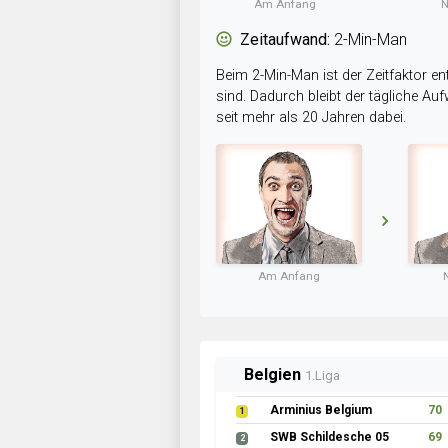
Am Anfang
N
Zeitaufwand:
2-Min-Man
Beim 2-Min-Man ist der Zeitfaktor en
sind. Dadurch bleibt der tägliche A
seit mehr als 20 Jahren dabei.
Am Anfang
Belgien
1.Liga
Arminius Belgium
70
1
SWB Schildesche 05
69
2