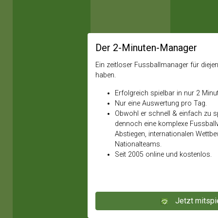
Der 2-Minuten-Manager
Ein zeitloser Fussballmanager für diejeni
haben.
Erfolgreich spielbar in nur 2 Minu
Nur eine Auswertung pro Tag.
Obwohl er schnell & einfach zu spi
dennoch eine komplexe Fussballw
Abstiegen, internationalen Wettb
Nationalteams.
Seit 2005 online und kostenlos.
Jetzt mitspi