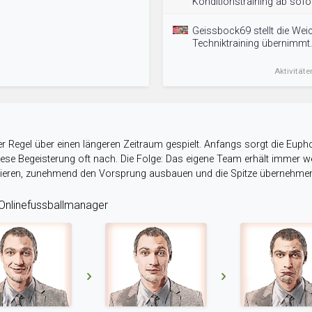
Konditionstraining ab sofor
Geissbock69 stellt die Wei
Techniktraining übernimmt.
Aktivitäte
r Regel über einen längeren Zeitraum gespielt. Anfangs sorgt die Eupho
 diese Begeisterung oft nach. Die Folge: Das eigene Team erhält immer
stieren, zunehmend den Vorsprung ausbauen und die Spitze übernehme
nlinefussballmanager