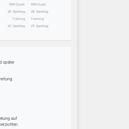
WM-Quali.
WM-Quali.
28. Spieltag
28. Spieltag
Training
Training
29. Spieltag
29. Spieltag
d später
wertung
itung auf
erzichten.