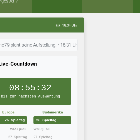
rgessen?
18:34 Uhr
seine Aufstellung. • 18:31 Uhr: FC Taraclia ist in Topform. • 18:30 Uhr
Live-Countdown
08:55:31
bis zur nächsten Auswertung
Europa
Südamerika
26. Spieltag
26. Spieltag
WM-Quali.
WM-Quali.
27. Spieltag
27. Spieltag