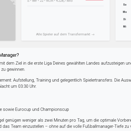
S • 8er • 22 • NOR • €228,7 Mio
So
Mo
Di
Mi
Alle Spieler auf dem Transfermarkt →
-Manager?
it dem Ziel in die erste Liga Deines gewählten Landes aufzusteigen un
e zu gewinnen.
ent: Aufstellung, Training und gelegentlich Spielertransfers. Die Aus
 Nacht um 03:30 Uhr.
ele sowie Eurocup und Championscup
el genügen weniger als zwei Minuten pro Tag, um die optimale Vorbere
 das Team einzustellen – ohne auf die volle Fußballmanager-Tiefe zu v