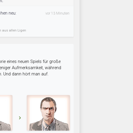
t.
chen neu:
vor 13 Minuten
n aus allen Ligen
rie eines neuen Spiels für große
 weniger Aufmerksamkeit, während
n. Und dann hört man auf.