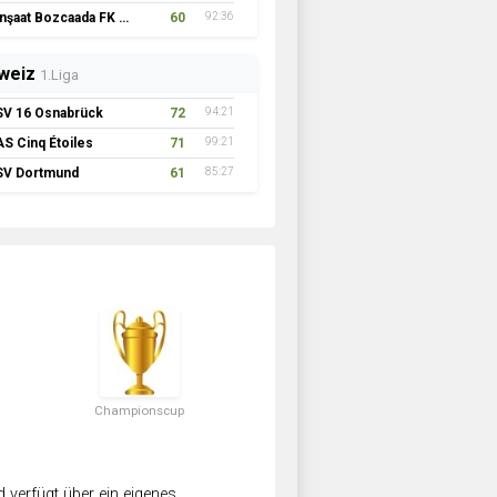
İnşaat Bozcaada FK 1957
60
92:36
weiz
1.Liga
SV 16 Osnabrück
72
94:21
AS Cinq Étoiles
71
99:21
SV Dortmund
61
85:27
Championscup
verfügt über ein eigenes