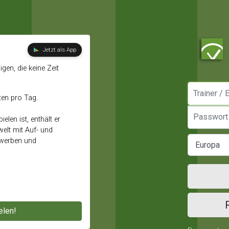
Jetzt als App
gen, die keine Zeit
Manager / E
ten pro Tag.
Passwort
elen ist, enthält er
elt mit Auf- und
ewerben und
elen!