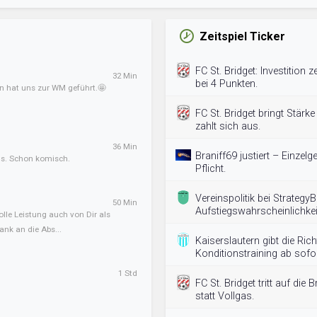
Zeitspiel Ticker
FC St. Bridget: Investition 
32 Min
bei 4 Punkten.
an hat uns zur WM geführt.🤩
FC St. Bridget bringt Stärke
zahlt sich aus.
36 Min
Braniff69 justiert – Einzel
ens. Schon komisch.
Pflicht.
Vereinspolitik bei Strategy
50 Min
Aufstiegswahrscheinlichkei
olle Leistung auch von Dir als
ank an die Abs...
Kaiserslautern gibt die Ric
Konditionstraining ab sofor
1 Std
FC St. Bridget tritt auf die
statt Vollgas.