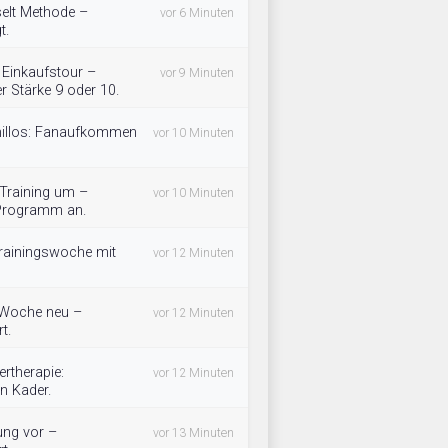
selt Methode –
vor 6 Minuten
t.
f Einkaufstour –
vor 9 Minuten
 Stärke 9 oder 10.
omillos: Fanaufkommen
vor 10 Minuten
 Training um –
vor 10 Minuten
 Programm an.
rainingswoche mit
vor 12 Minuten
e Woche neu –
vor 12 Minuten
t.
rtherapie:
vor 12 Minuten
n Kader.
tung vor –
vor 13 Minuten