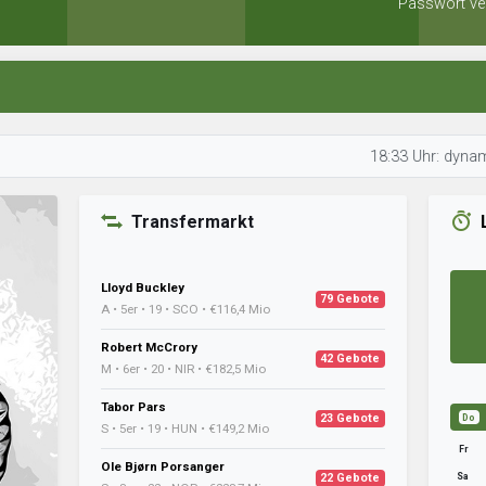
Passwort ve
18:33 Uhr: dynamo79 plant 
Transfermarkt
Lloyd Buckley
79 Gebote
A • 5er • 19 • SCO • €116,4 Mio
Robert McCrory
42 Gebote
M • 6er • 20 • NIR • €182,5 Mio
Tabor Pars
23 Gebote
Do
S • 5er • 19 • HUN • €149,2 Mio
Fr
Ole Bjørn Porsanger
Sa
22 Gebote