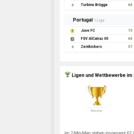
Turbine Brügge
64
3
Portugal
1.Liga
Juve FC
73
1
FSV AlCatraz 05
64
2
Zentkickers
57
3
Ligen und Wettbewerbe im
Meister
Im 2-Min-Man stehen insgesamt 62 L