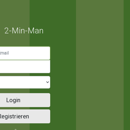
2-Min-Man
mail
Login
Registrieren