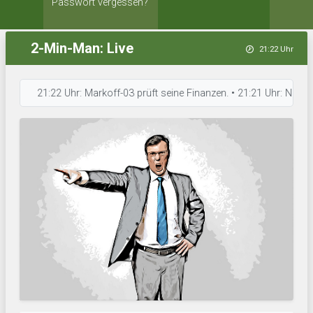
Passwort vergessen?
2-Min-Man: Live
21:22 Uhr
21:22 Uhr: Markoff-03 prüft seine Finanzen. • 21:21 Uhr: NK Bosna 04