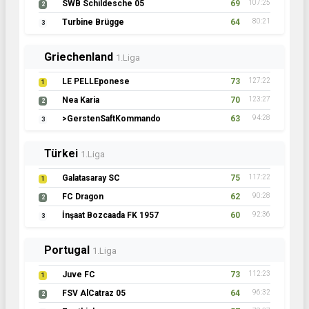
SWB Schildesche 05
69
107:25
2
Turbine Brügge
64
80:21
3
Griechenland
1.Liga
LE PELLEponese
73
127:22
1
Nea Karia
70
123:27
2
>GerstenSaftKommando
63
94:28
3
Türkei
1.Liga
Galatasaray SC
75
117:22
1
FC Dragon
62
90:28
2
İnşaat Bozcaada FK 1957
60
92:36
3
Portugal
1.Liga
Juve FC
73
112:23
1
FSV AlCatraz 05
64
96:32
2