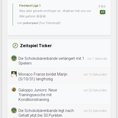
Finnland Liga 1
3 Std
Was aber gerade wichtiger ist , Stephan hat uns zur
+1
WM geführt.🤩🤩🤩
von
pokerpaul
(Tus Totenkopf)
Zeitspiel Ticker
Die Schokobärenbande verlängert mit 1
vor 1 Sekunde
Spielern.
Monaco Franze bindet Marijn
vor 10 Sekunden
(S/10/31) langfristig.
Galoppo Juniors: Neue
vor 30 Sekunden
Trainingswoche mit
Konditionstraining.
Die Schokobärenbande legt nach:
vor 53 Sekunden
Gehalt jetzt bei 33 Punkten.