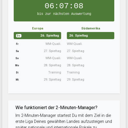
06:07:07
bis zur nächsten Auswertung
Europa
Südamerika
26. Spieltag
26. Spieltag
Do
WM-Quali.
WM-Quali.
Fr
27. Spieltag
27. Spieltag
Sa
WM-Quali.
WM-Quali.
So
28. Spieltag
28. Spieltag
Mo
Training
Training
Di
29. Spieltag
29. Spieltag
Mi
Wie funktioniert der 2-Minuten-Manager?
Im 2-Minuten-Manager startest Du mit dem Ziel in die
erste Liga Deines gewählten Landes aufzusteigen und
später nationale und internationale Pokale zu