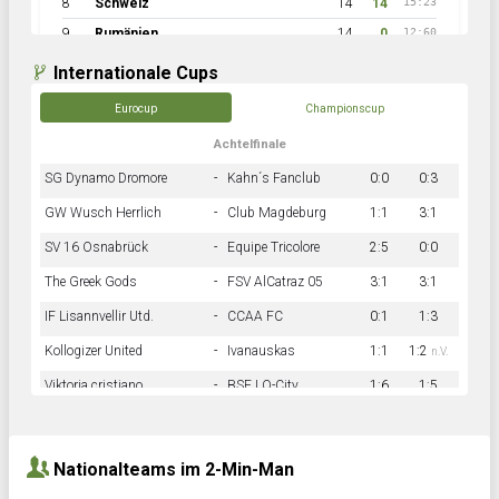
8
Schweiz
14
14
15:23
9
Rumänien
14
0
12:60
Internationale Cups
Eurocup
Championscup
Achtelfinale
SG Dynamo Dromore
-
Kahn´s Fanclub
0:0
0:3
GW Wusch Herrlich
-
Club Magdeburg
1:1
3:1
SV 16 Osnabrück
-
Equipe Tricolore
2:5
0:0
The Greek Gods
-
FSV AlCatraz 05
3:1
3:1
IF Lisannvellir Utd.
-
CCAA FC
0:1
1:3
Kollogizer United
-
Ivanauskas
1:1
1:2
n.V.
Viktoria cristiano
-
BSF LO-City
1:6
1:5
Hnk Rama
-
Südstadkicker
0:1
2:2
Nationalteams im 2-Min-Man