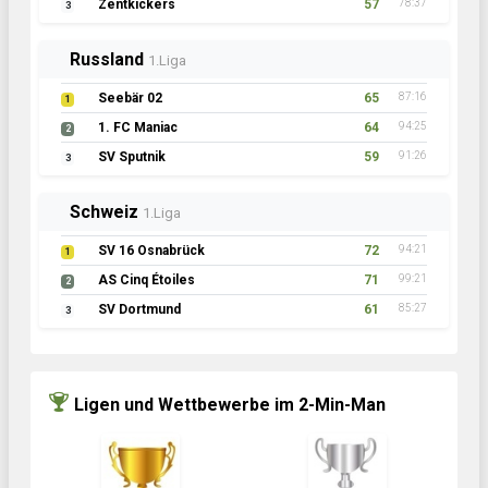
Zentkickers
57
78:37
3
Russland
1.Liga
Seebär 02
65
87:16
1
1. FC Maniac
64
94:25
2
SV Sputnik
59
91:26
3
Schweiz
1.Liga
SV 16 Osnabrück
72
94:21
1
AS Cinq Étoiles
71
99:21
2
SV Dortmund
61
85:27
3
Ligen und Wettbewerbe im 2-Min-Man