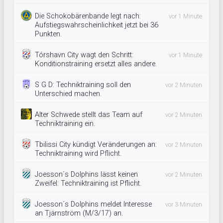
Die Schokobärenbande legt nach:
vor 1 Minute
Aufstiegswahrscheinlichkeit jetzt bei 36
Punkten.
Tórshavn City wagt den Schritt:
vor 1 Minute
Konditionstraining ersetzt alles andere.
S G D: Techniktraining soll den
vor 2 Minuten
Unterschied machen.
Alter Schwede stellt das Team auf
vor 2 Minuten
Techniktraining ein.
Tbilissi City kündigt Veränderungen an:
vor 2 Minuten
Techniktraining wird Pflicht.
Joesson´s Dolphins lässt keinen
vor 2 Minuten
Zweifel: Techniktraining ist Pflicht.
Joesson´s Dolphins meldet Interesse
vor 3 Minuten
an Tjärnström (M/3/17) an.