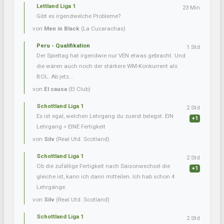
Lettland Liga 1
23 Min
Gibt es irgendwelche Probleme?
von
Men in Black
(La Cucarachas)
Peru - Qualifikation
1 Std
Der Spieltag hat irgendwie nur VEN etwas gebracht. Und
die wären auch noch der stärkere WM-Konkurrent als
BOL. Ab jetz...
von
El causa
(El Club)
Schottland Liga 1
2 Std
Es ist egal, welchen Lehrgang du zuerst belegst. EIN
+1
Lehrgang = EINE Fertigkeit
von
Silv
(Real Utd. Scotland)
Schottland Liga 1
2 Std
Ob die zufällige Fertigkeit nach Saisonwechsel die
+1
gleiche ist, kann ich dann mitteilen. Ich hab schon 4
Lehrgänge.
von
Silv
(Real Utd. Scotland)
Schottland Liga 1
2 Std