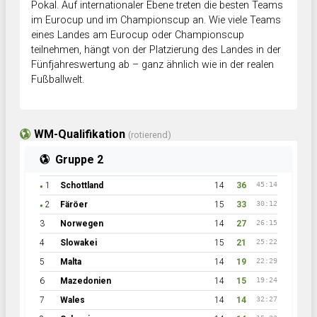
Pokal. Auf internationaler Ebene treten die besten Teams
im Eurocup und im Championscup an. Wie viele Teams
eines Landes am Eurocup oder Championscup
teilnehmen, hängt von der Platzierung des Landes in der
Fünfjahreswertung ab – ganz ähnlich wie in der realen
Fußballwelt.
WM-Qualifikation
(rotierend)
Gruppe 2
1
Schottland
14
36
45:14
●
2
Färöer
15
33
30:12
●
3
Norwegen
14
27
26:15
4
Slowakei
15
21
25:22
5
Malta
14
19
22:29
6
Mazedonien
14
15
19:24
7
Wales
14
14
32:27