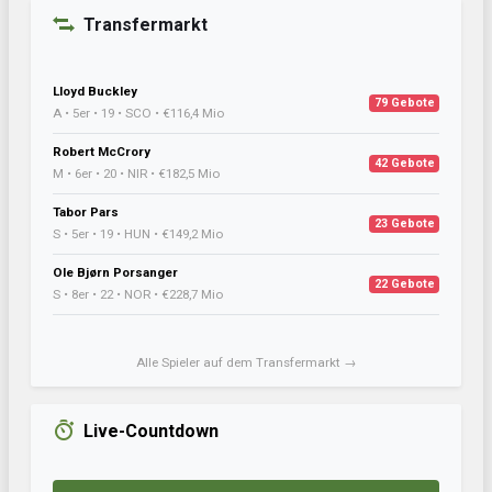
Transfermarkt
Lloyd Buckley
79 Gebote
A • 5er • 19 • SCO • €116,4 Mio
Robert McCrory
42 Gebote
M • 6er • 20 • NIR • €182,5 Mio
Tabor Pars
23 Gebote
S • 5er • 19 • HUN • €149,2 Mio
Ole Bjørn Porsanger
22 Gebote
S • 8er • 22 • NOR • €228,7 Mio
Alle Spieler auf dem Transfermarkt →
Live-Countdown