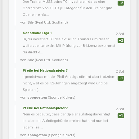
Dee Trainer MUSS seine TC investieren, da es eine
+2
Obergrenze von 10 TC je Kategorie für den Trainer gibt.
Ob mehr einfa...
von
Silv
(Real Utd. Scotland)
Schottland Liga 1
2 Std
Hi, du investiert TC des aktuellen Trainers um diesen
+2
weiterzuentwickeln. Mit Prüfung zur B-Lizenz bekommst
du direkt e...
von
Silv
(Real Utd. Scotland)
Pfeile bei Nationalspieler?
2 Std
Irgendetwas mit der Pfeil-Anzeige stimmt aber trotzdem
+1
nicht, weil es bei 32-Jährigen angezeigt wird und bei
Spielern (...
von
spongetom
(Sponge Kickers)
Pfeile bei Nationalspieler?
2 Std
Nein es bedeutet, dass der Spieler aufstiegsberechtigt
+1
ist, also die Aufstiegshürde erreicht hat und nun bei
jedem Trai...
von
spongetom
(Sponge Kickers)