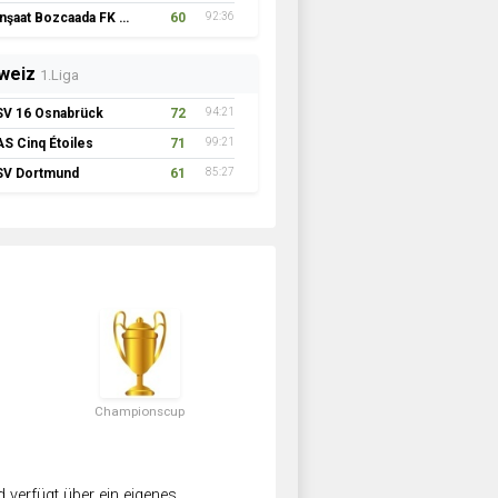
İnşaat Bozcaada FK 1957
60
92:36
weiz
1.Liga
SV 16 Osnabrück
72
94:21
AS Cinq Étoiles
71
99:21
SV Dortmund
61
85:27
Championscup
verfügt über ein eigenes