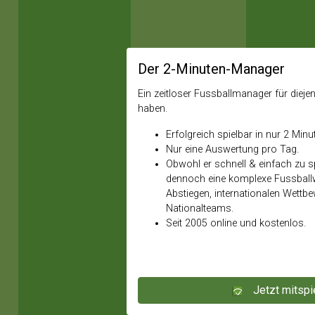
Der 2-Minuten-Manager
Ein zeitloser Fussballmanager für diejeni
haben.
Erfolgreich spielbar in nur 2 Minu
Nur eine Auswertung pro Tag.
Obwohl er schnell & einfach zu spi
dennoch eine komplexe Fussballw
Abstiegen, internationalen Wettb
Nationalteams.
Seit 2005 online und kostenlos.
Jetzt mitspi