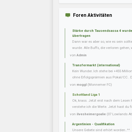
Foren Aktivitäten
Stärke durch Tausendsassa 4 wurde 
übertragen
Dann war es aber so, wie es sein soll
wurde. Alle Buffs, die verloren gehen, w
von
Admin
Transfermarkt (international)
Kein Wunder..Ich stehe bei +455 Milli
ohne Erfolgsprämien aus Pokal/CC.. Da
von
moggl
(Monnemer FC)
Schottland Liga 1
Ok, krass. Jetzt erst nach dem Lesen
verstehe ich die Werte. Jetzt hast du f
von
ilvesheimergoalie
(07 Lowlands Ath
Argentinien - Qualifikation
Unsere Gebete sind erhört worden..^^