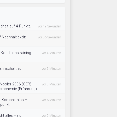
halt auf 4 Punkte.
vor 49 Sekunden
Nachhaltigkeit:
vor 56 Sekunden
.
 Konditionstraining
vor 4 Minuten
annschaft zu
vor 5 Minuten
 Noobs 2006 (GER)
vor 5 Minuten
eamchemie (Erfahrung).
ein Kompromiss –
vor 6 Minuten
lpunkt.
ht alles – nur
vor 9 Minuten