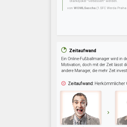
Stärkejoker "verbessert" werden.
von
WOMLSascha
(1.SFC Werda Praha 
Zeitaufwand
Ein Online-Fußballmanager wird in de
Motivation, doch mit der Zeit lässt
andere Manager, die mehr Zeit inve
Zeitaufwand:
Herkömmlicher O