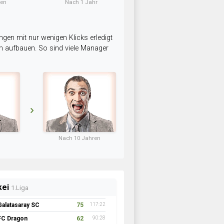
ten
Nach 1 Jahr
ngen mit nur wenigen Klicks erledigt
am aufbauen. So sind viele Manager
Nach 10 Jahren
kei
1.Liga
Galatasaray SC
75
117:22
FC Dragon
62
90:28