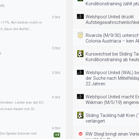
Konditionstraining zählt jetz
AA)
Welshpool United drückt
3 Std
Aufstiegswahrscheinlichkei
t >11%. Am besten mehr in
l, dass die Aufsti...
Rivarola (M/9/30) untersch
Colonia Austríaca – kein 
3 Std
t
Kurswechsel bei Sliding Tac
Konditionstraining ab heute 
Welshpool United (WAL) be
3 Std
der Suche nach Mittelfeldsp
22 Jahren.
Welshpool United macht Er
4 Std
Wiikman (M/5/19) eingerei
hrieben: Leider war der EC-
nd mein Kader mit Gl...
Sliding Tackling hält Kren 
verlängert.
4 Std
Die Spieler können mit
RW Stiegl bringt einen Verle
+4