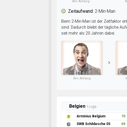
Am Anfang
N
Zeitaufwand:
2-Min-Man
Beim 2-Min-Man ist der Zeitfaktor en
sind. Dadurch bleibt der tägliche A
seit mehr als 20 Jahren dabei.
Am Anfang
Belgien
1.Liga
Arminius Belgium
70
1
SWB Schildesche 05
69
2