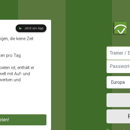
Jetzt als App
gen, die keine Zeit
Manager / E
ten pro Tag.
Passwort
elen ist, enthält er
elt mit Auf- und
ewerben und
elen!