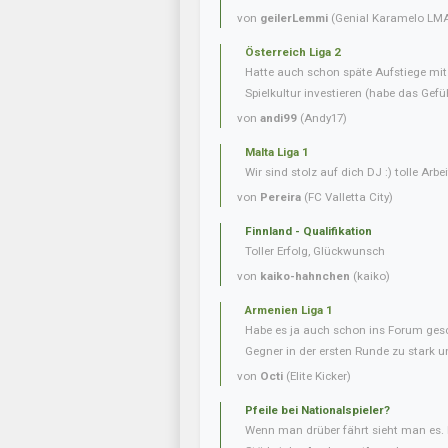
von
geilerLemmi
(Genial Karamelo LM
Österreich Liga 2
Hatte auch schon späte Aufstiege mi
Spielkultur investieren (habe das Gefüh
von
andi99
(Andy17)
Malta Liga 1
Wir sind stolz auf dich DJ :) tolle Arbei
von
Pereira
(FC Valletta City)
Finnland - Qualifikation
Toller Erfolg, Glückwunsch
von
kaiko-hahnchen
(kaiko)
Armenien Liga 1
Habe es ja auch schon ins Forum gesc
Gegner in der ersten Runde zu stark u
von
Octi
(Elite Kicker)
Pfeile bei Nationalspieler?
Wenn man drüber fährt sieht man es. 