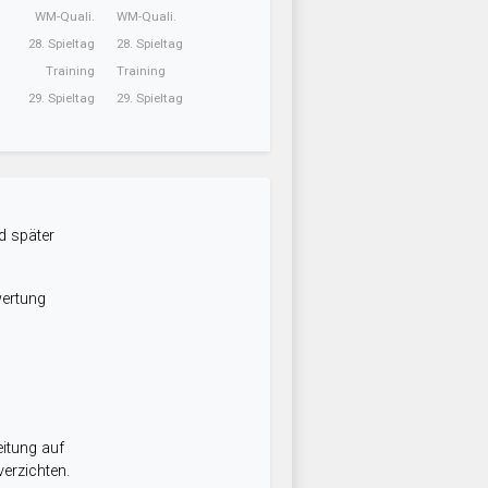
WM-Quali.
WM-Quali.
28. Spieltag
28. Spieltag
Training
Training
29. Spieltag
29. Spieltag
d später
wertung
itung auf
erzichten.