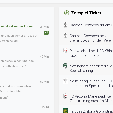
Zeitspiel Ticker
Castrop Cowboys drückt Ge
nicht auf neuen Trainer
36 Min
+1
te und auch vorher angezeigt
Castrop Cowboys setzt auf 
breiter Boost für den Verein
erden bei der ...
Planwechsel bei 1 FC Köln:
rückt in den Fokus.
42 Min
onen diese Saison und das
Nottingham beordert die M
s aufblähen der P...
Spezialtraining.
Neuzugang in Planung: FC
52 Min
sucht nach Spielern mit T
 hier in den Kommentaren
ür uns die schlecht...
FC Viktoria Marienbad: K
letic)
Zirkeltraining steht im Mitte
2 Std
Falubaz Zielona Gora streic