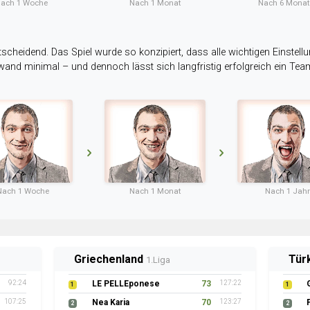
ach 1 Woche
Nach 1 Monat
Nach 6 Mona
tscheidend. Das Spiel wurde so konzipiert, dass alle wichtigen Einstellu
ufwand minimal – und dennoch lässt sich langfristig erfolgreich ein Te
Nach 1 Woche
Nach 1 Monat
Nach 1 Jahr
Griechenland
Tür
1.Liga
92:24
LE PELLEponese
73
127:22
1
1
107:25
Nea Karia
70
123:27
2
2