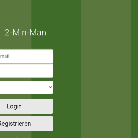
2-Min-Man
mail
Login
Registrieren