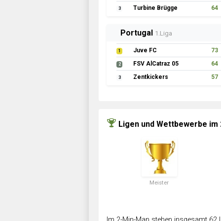
Turbine Brügge
64
3
Portugal
1.Liga
Juve FC
73
1
FSV AlCatraz 05
64
2
Zentkickers
57
3
Ligen und Wettbewerbe im
Meister
Im 2-Min-Man stehen insgesamt 62 L