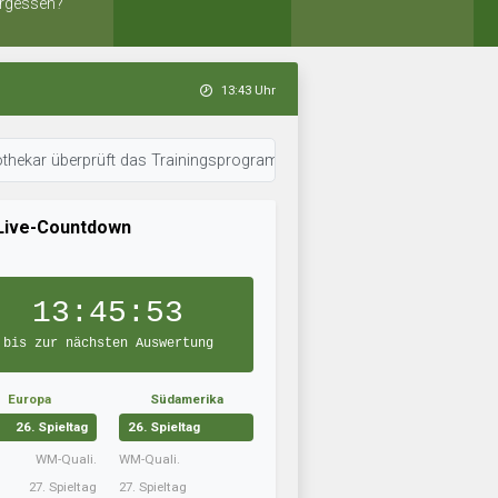
rgessen?
13:43 Uhr
berprüft das Trainingsprogramm. • 13:41 Uhr: FC Galați CS hat sein Team
Live-Countdown
13:45:52
bis zur nächsten Auswertung
Europa
Südamerika
26. Spieltag
26. Spieltag
WM-Quali.
WM-Quali.
27. Spieltag
27. Spieltag