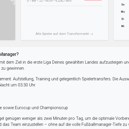
S • 8er • 22 • NOR • €228,7 Mio
So
Mo
Di
Mi
Alle Spieler auf dem Transfermarkt →
-Manager?
it dem Ziel in die erste Liga Deines gewählten Landes aufzusteigen un
e zu gewinnen.
ent: Aufstellung, Training und gelegentlich Spielertransfers. Die Aus
 Nacht um 03:30 Uhr.
ele sowie Eurocup und Championscup
el genügen weniger als zwei Minuten pro Tag, um die optimale Vorbere
 das Team einzustellen – ohne auf die volle Fußballmanager-Tiefe zu v