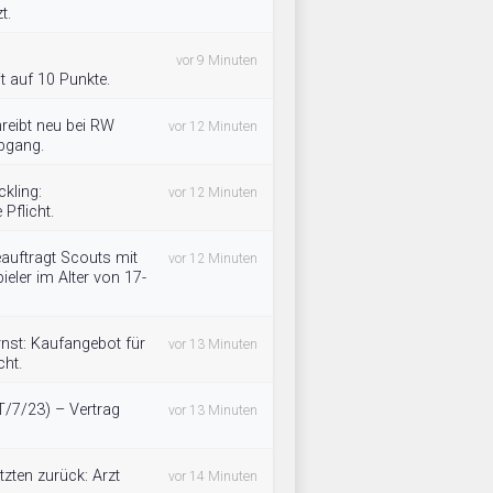
t.
vor 9 Minuten
t auf 10 Punkte.
reibt neu bei RW
vor 12 Minuten
Abgang.
kling:
vor 12 Minuten
Pflicht.
auftragt Scouts mit
vor 12 Minuten
ieler im Alter von 17-
nst: Kaufangebot für
vor 13 Minuten
cht.
(T/7/23) – Vertrag
vor 13 Minuten
tzten zurück: Arzt
vor 14 Minuten