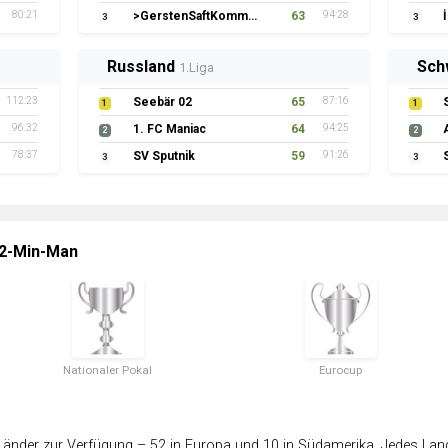
80:21
>GerstenSaftKommando
63
94:28
3
3
Russland
Sch
1.Liga
112:23
Seebär 02
65
87:16
1
1
96:32
1. FC Maniac
64
94:25
2
2
78:37
SV Sputnik
59
91:26
3
3
 2-Min-Man
Nationaler Pokal
Eurocup
änder zur Verfügung – 52 in Europa und 10 in Südamerika. Jedes Land 