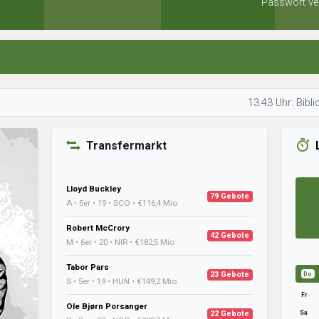
Passwort ve
13:43 Uhr: Bibliothekar ü
Transfermarkt
Lloyd Buckley
79 Gebote
A • 5er • 19 • SCO • €116,4 Mio
Robert McCrory
42 Gebote
M • 6er • 20 • NIR • €182,5 Mio
Tabor Pars
23 Gebote
Do
S • 5er • 19 • HUN • €149,2 Mio
Fr
Ole Bjørn Porsanger
Sa
22 Gebote