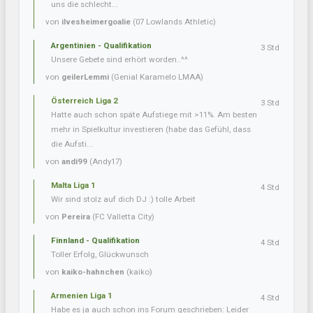
uns die schlecht...
von
ilvesheimergoalie
(07 Lowlands Athletic)
Argentinien - Qualifikation
3 Std
Unsere Gebete sind erhört worden..^^
von
geilerLemmi
(Genial Karamelo LMAA)
Österreich Liga 2
3 Std
Hatte auch schon späte Aufstiege mit >11%. Am besten
mehr in Spielkultur investieren (habe das Gefühl, dass
die Aufsti...
von
andi99
(Andy17)
Malta Liga 1
4 Std
Wir sind stolz auf dich DJ :) tolle Arbeit
von
Pereira
(FC Valletta City)
Finnland - Qualifikation
4 Std
Toller Erfolg, Glückwunsch
von
kaiko-hahnchen
(kaiko)
Armenien Liga 1
4 Std
Habe es ja auch schon ins Forum geschrieben: Leider