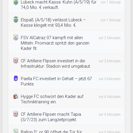
Lübeck macht Kasse: Kuhn (A/5/19) für
vor 1 Minute
74,0 Mio. € verkauft.
Elspaß (A/5/18) verlässt Lübeck –
vor 1 Minute
Kasse klingelt mit 93,4 Mio. €.
FSV AlCatraz 07 kämpft mit allen
vor 2 Minuten
Mitteln: Promiarzt spritzt den ganzen
Kader fit.
CF Artillerie Flipsen investiert in die
vor 3 Minuten
Infrastruktur: Stadion wird umgebaut.
Paella FC investiert in Gehalt – jetzt 67
vor 3 Minuten
Punkte.
Hygge FC schwört den Kader auf
vor 4 Minuten
Techniktraining ein.
CF Artillerie Flipsen macht Tapia
vor 4 Minuten
(S/7/23) zum Langzeitprojekt.
Ballon D´ or 90 öffnet die Tür für
vor 5 Minuten