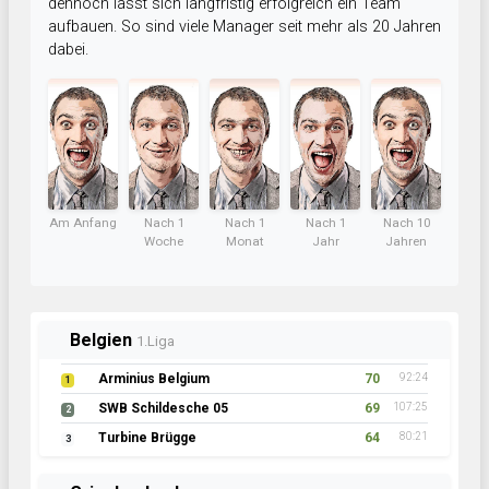
dennoch lässt sich langfristig erfolgreich ein Team
aufbauen. So sind viele Manager seit mehr als 20 Jahren
dabei.
Am Anfang
Nach 1
Nach 1
Nach 1
Nach 10
Woche
Monat
Jahr
Jahren
Belgien
1.Liga
Arminius Belgium
70
92:24
1
SWB Schildesche 05
69
107:25
2
Turbine Brügge
64
80:21
3