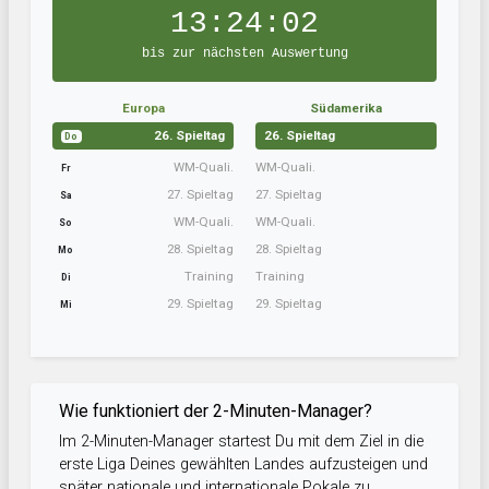
13:24:02
bis zur nächsten Auswertung
Europa
Südamerika
26. Spieltag
26. Spieltag
Do
WM-Quali.
WM-Quali.
Fr
27. Spieltag
27. Spieltag
Sa
WM-Quali.
WM-Quali.
So
28. Spieltag
28. Spieltag
Mo
Training
Training
Di
29. Spieltag
29. Spieltag
Mi
Wie funktioniert der 2-Minuten-Manager?
Im 2-Minuten-Manager startest Du mit dem Ziel in die
erste Liga Deines gewählten Landes aufzusteigen und
später nationale und internationale Pokale zu