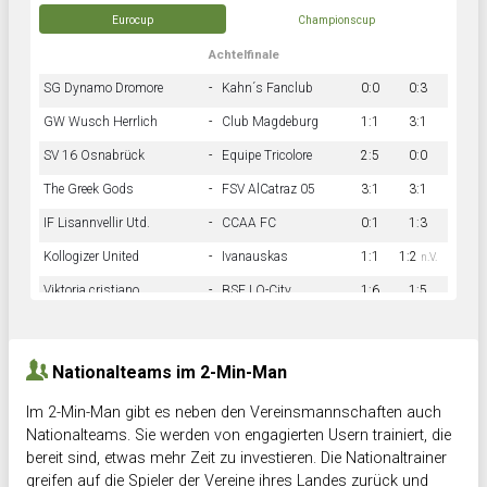
Eurocup
Championscup
Achtelfinale
SG Dynamo Dromore
-
Kahn´s Fanclub
0:0
0:3
GW Wusch Herrlich
-
Club Magdeburg
1:1
3:1
SV 16 Osnabrück
-
Equipe Tricolore
2:5
0:0
The Greek Gods
-
FSV AlCatraz 05
3:1
3:1
IF Lisannvellir Utd.
-
CCAA FC
0:1
1:3
Kollogizer United
-
Ivanauskas
1:1
1:2
n.V.
Viktoria cristiano
-
BSF LO-City
1:6
1:5
Hnk Rama
-
Südstadkicker
0:1
2:2
Nationalteams im 2-Min-Man
Im 2-Min-Man gibt es neben den Vereinsmannschaften auch
Nationalteams. Sie werden von engagierten Usern trainiert, die
bereit sind, etwas mehr Zeit zu investieren. Die Nationaltrainer
greifen auf die Spieler der Vereine ihres Landes zurück und