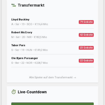
Transfermarkt
Lloyd Buckley
79 Gebote
A • 5er • 19 • SCO • €116,4 Mio
Robert McCrory
42 Gebote
M • 6er • 20 • NIR • €182,5 Mio
Tabor Pars
23 Gebote
S • 5er • 19 • HUN • €149,2 Mio
Ole Bjørn Porsanger
22 Gebote
S • 8er • 22 • NOR • €228,7 Mio
Alle Spieler auf dem Transfermarkt →
Live-Countdown