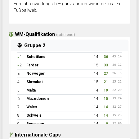
Fünfjahreswertung ab – ganz ähnlich wie in der realen
Fußballwelt.
WM-Qualifikation
(rotierend)
Gruppe 2
1
Schottland
14
36
45:14
●
2
Färöer
15
33
30:12
●
3
Norwegen
14
27
26:15
4
Slowakei
15
21
25:22
5
Malta
14
19
22:29
6
Mazedonien
14
15
19:24
7
Wales
14
14
32:27
8
Schweiz
14
14
15:23
9
Rumänien
14
0
12:60
Internationale Cups