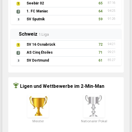
Seebär 02
65
87:16
1
1. FC Maniac
64
94:25
2
SV Sputnik
59
91:26
3
Schweiz
1.Liga
SV 16 Osnabrück
72
94:21
1
AS Cinq Étoiles
71
99:21
2
SV Dortmund
61
85:27
3
Ligen und Wettbewerbe im 2-Min-Man
Meister
Nationaler Pokal