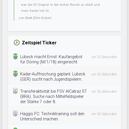
war der EC-Gegner in der ersten Runde zu stark und
mein Kader mit Gl...
von
Octi
(Elite Kicker)
Zeitspiel Ticker
Lübeck macht Ernst: Kaufangebot
vor 30 Sekunden
für Döring (M/1/18) eingereicht.
Kader-Auffrischung geplant: Lübeck
vor 30 Sekunden
(GER) sucht nach Jugendspielern.
Transferaktivität bei FSV AlCatraz 07
vor 36 Sekunden
(BRA): Suche nach Mittelfeldspieler
der Stärke 7 oder 8.
Häggis FC: Techniktraining soll den
vor 39 Sekunden
Unterschied machen.