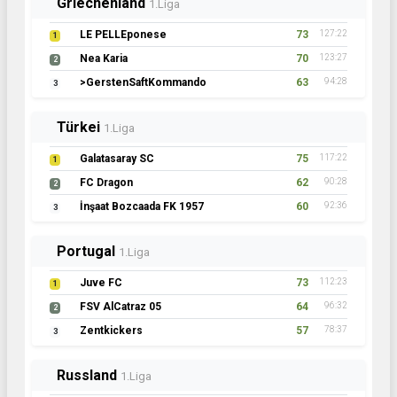
Griechenland
1.Liga
LE PELLEponese
73
127:22
1
Nea Karia
70
123:27
2
>GerstenSaftKommando
63
94:28
3
Türkei
1.Liga
Galatasaray SC
75
117:22
1
FC Dragon
62
90:28
2
İnşaat Bozcaada FK 1957
60
92:36
3
Portugal
1.Liga
Juve FC
73
112:23
1
FSV AlCatraz 05
64
96:32
2
Zentkickers
57
78:37
3
Russland
1.Liga