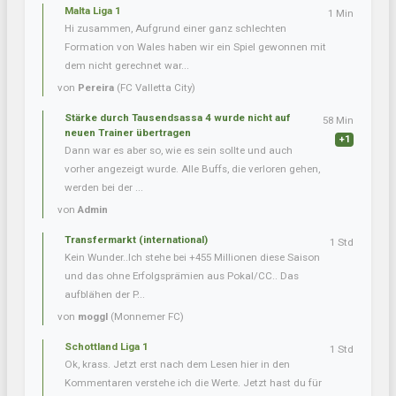
Malta Liga 1
1 Min
Hi zusammen, Aufgrund einer ganz schlechten
Formation von Wales haben wir ein Spiel gewonnen mit
dem nicht gerechnet war...
von
Pereira
(FC Valletta City)
Stärke durch Tausendsassa 4 wurde nicht auf
58 Min
neuen Trainer übertragen
+1
Dann war es aber so, wie es sein sollte und auch
vorher angezeigt wurde. Alle Buffs, die verloren gehen,
werden bei der ...
von
Admin
Transfermarkt (international)
1 Std
Kein Wunder..Ich stehe bei +455 Millionen diese Saison
und das ohne Erfolgsprämien aus Pokal/CC.. Das
aufblähen der P...
von
moggl
(Monnemer FC)
Schottland Liga 1
1 Std
Ok, krass. Jetzt erst nach dem Lesen hier in den
Kommentaren verstehe ich die Werte. Jetzt hast du für