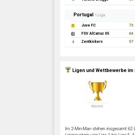
Portugal
1.Liga
Juve FC
73
1
FSV AlCatraz 05
64
2
Zentkickers
57
3
Ligen und Wettbewerbe im
Meister
Im 2-Min-Man stehen insgesamt 62 L