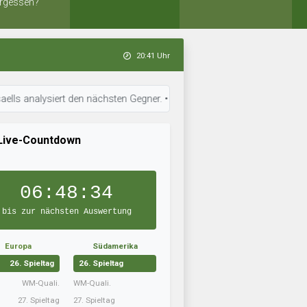
rgessen?
20:41 Uhr
ysiert den nächsten Gegner. • 20:39 Uhr: Vikersund Vikings trainiert inte
Live-Countdown
06:48:33
bis zur nächsten Auswertung
Europa
Südamerika
26. Spieltag
26. Spieltag
WM-Quali.
WM-Quali.
27. Spieltag
27. Spieltag