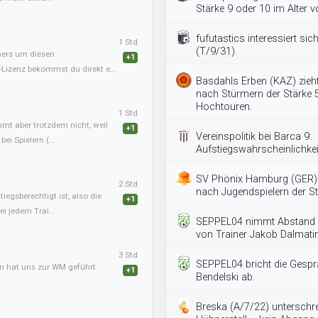
Stärke 9 oder 10 im Alter 
fufutastics interessiert si
1 Std
(T/9/31).
iners um diesen
+1
-Lizenz bekommst du direkt e...
Basdahls Erben (KAZ) zieht
nach Stürmern der Stärke 5
Hochtouren.
1 Std
mmt aber trotzdem nicht, weil
+1
Vereinspolitik bei Barca 9:
ei Spielern (...
Aufstiegswahrscheinlichkei
SV Phönix Hamburg (GER) 
2 Std
nach Jugendspielern der St
tiegsberechtigt ist, also die
+1
i jedem Trai...
SEPPEL04 nimmt Abstand v
von Trainer Jakob Dalmatin
3 Std
SEPPEL04 bricht die Gesprä
an hat uns zur WM geführt.
+1
Bendelski ab.
Breska (A/7/22) unterschr