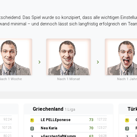
tscheidend. Das Spiel wurde so konzipiert, dass alle wichtigen Einstellu
ufwand minimal – und dennoch lässt sich langfristig erfolgreich ein Te
Nach 1 Woche
Nach 1 Monat
Nach 1 Jahr
Griechenland
Tür
1.Liga
92:24
LE PELLEponese
73
127:22
1
1
107:25
Nea Karia
70
123:27
2
2
80:21
>GerstenSaftKommando
63
94:28
3
3