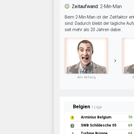
Zeitaufwand:
2-Min-Man
Beim 2-Min-Man ist der Zeitfaktor en
sind. Dadurch bleibt der tägliche A
seit mehr als 20 Jahren dabei.
Am Anfang
Belgien
1.Liga
Arminius Belgium
70
1
SWB Schildesche 05
69
2
Turbine Brügge
64
3