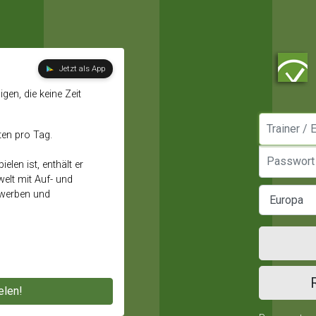
Jetzt als App
gen, die keine Zeit
Manager / E
ten pro Tag.
Passwort
elen ist, enthält er
elt mit Auf- und
ewerben und
elen!