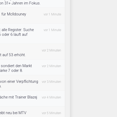
von 31+ Jahren im Fokus.
ch für McIldouney
vor 1 Minute
 alle Register: Suche
vor 1 Minute
 oder 6 läuft auf
vor 2 Minuten
t auf 53 erhöht.
sondiert den Markt
vor 2 Minuten
ärke 7 oder 8.
on einer Verpflichtung
vor 3 Minuten
.
che mit Trainer Blazej
vor 4 Minuten
eibt neu bei MTV
vor 5 Minuten