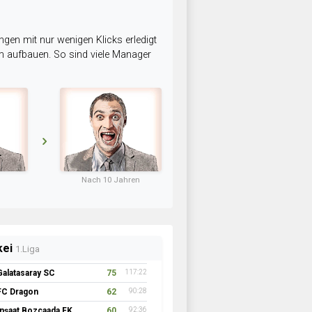
ngen mit nur wenigen Klicks erledigt
am aufbauen. So sind viele Manager
Nach 10 Jahren
kei
1.Liga
Galatasaray SC
75
117:22
FC Dragon
62
90:28
İnşaat Bozcaada FK 1957
60
92:36