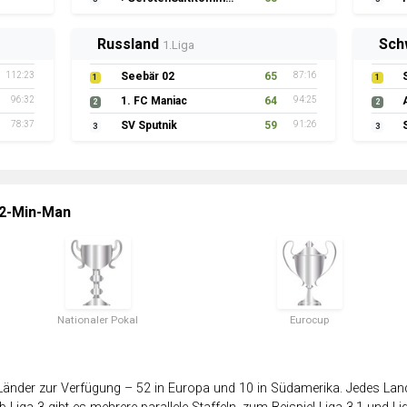
Russland
Sch
1.Liga
112:23
Seebär 02
65
87:16
1
1
96:32
1. FC Maniac
64
94:25
2
2
78:37
SV Sputnik
59
91:26
3
3
 2-Min-Man
Nationaler Pokal
Eurocup
änder zur Verfügung – 52 in Europa und 10 in Südamerika. Jedes Land 