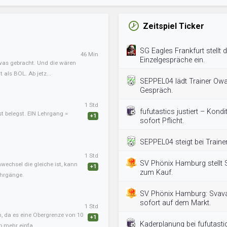
Zeitspiel Ticker
SG Eagles Frankfurt stellt
46 Min
Einzelgespräche ein.
twas gebracht. Und die wären
als BOL. Ab jetz...
SEPPEL04 lädt Trainer Ow
Gespräch.
1 Std
fufutastics justiert – Kondi
st belegst. EIN Lehrgang =
+1
sofort Pflicht.
SEPPEL04 steigt bei Traine
1 Std
SV Phönix Hamburg stellt S
nwechsel die gleiche ist, kann
+1
zum Kauf.
ehrgänge.
SV Phönix Hamburg: Svava
sofort auf dem Markt.
1 Std
, da es eine Obergrenze von 10
+1
Kaderplanung bei fufutastic
b mehr einfa...