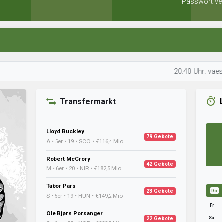
Passwort ve
20:40 Uhr: vaesaells anal
Transfermarkt
Lloyd Buckley
79 Gebote
A • 5er • 19 • SCO • €116,4 Mio
Robert McCrory
42 Gebote
M • 6er • 20 • NIR • €182,5 Mio
Tabor Pars
23 Gebote
Do
S • 5er • 19 • HUN • €149,2 Mio
Fr
Ole Bjørn Porsanger
Sa
22 Gebote