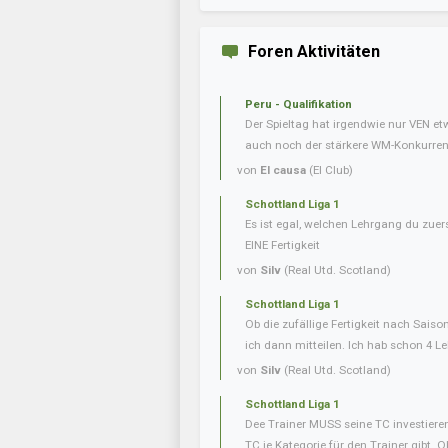
Foren Aktivitäten
Peru - Qualifikation
Der Spieltag hat irgendwie nur VEN e
auch noch der stärkere WM-Konkurrent 
von
El causa
(El Club)
Schottland Liga 1
Es ist egal, welchen Lehrgang du zuer
EINE Fertigkeit
von
Silv
(Real Utd. Scotland)
Schottland Liga 1
Ob die zufällige Fertigkeit nach Saiso
ich dann mitteilen. Ich hab schon 4 L
von
Silv
(Real Utd. Scotland)
Schottland Liga 1
Dee Trainer MUSS seine TC investieren
TC je Kategorie für den Trainer gibt. O