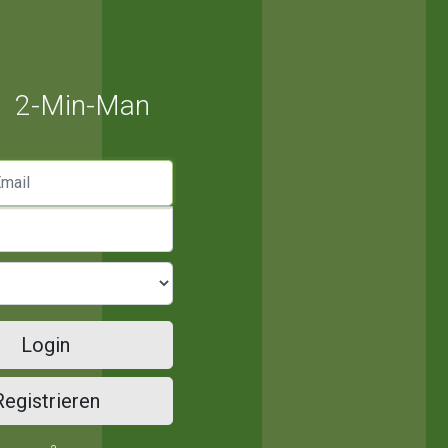
2-Min-Man
mail
Login
Registrieren