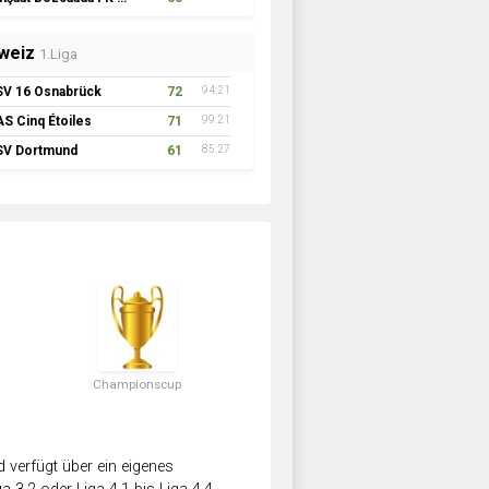
weiz
1.Liga
SV 16 Osnabrück
72
94:21
AS Cinq Étoiles
71
99:21
SV Dortmund
61
85:27
Championscup
verfügt über ein eigenes