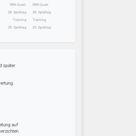
WM-Quali.
WM-Quali.
28. Spieltag
28. Spieltag
Training
Training
29. Spieltag
29. Spieltag
d später
wertung
itung auf
erzichten.