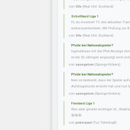
von
Silv
(Real Utd. Scotland)
Schottland Liga 1
Hi, du investiert TC des aktuellen Tra
weiterzuentwickeln. Mit Prüfung zur B
von
Silv
(Real Utd. Scotland)
Pfeile bei Nationalspieler?
Irgendetwas mit der Pfeil-Anzeige sti
es bei 32-Jährigen angezeigt wird und b
von
spongetom
(Sponge Kickers)
Pfeile bei Nationalspieler?
Nein es bedeutet, dass der Spieler aufs
Aufstiegshürde erreicht hat und nun be
von
spongetom
(Sponge Kickers)
Finnland Liga 1
Was aber gerade wichtiger ist , Steph
🤩🤩🤩
von
pokerpaul
(Tus Totenkopf)