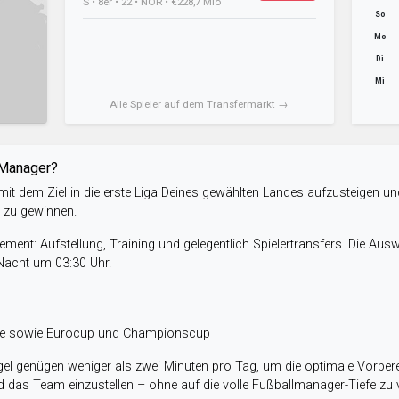
S • 8er • 22 • NOR • €228,7 Mio
So
Mo
Di
Mi
Alle Spieler auf dem Transfermarkt →
-Manager?
it dem Ziel in die erste Liga Deines gewählten Landes aufzusteigen un
e zu gewinnen.
ent: Aufstellung, Training und gelegentlich Spielertransfers. Die Aus
 Nacht um 03:30 Uhr.
ele sowie Eurocup und Championscup
el genügen weniger als zwei Minuten pro Tag, um die optimale Vorbere
 das Team einzustellen – ohne auf die volle Fußballmanager-Tiefe zu v