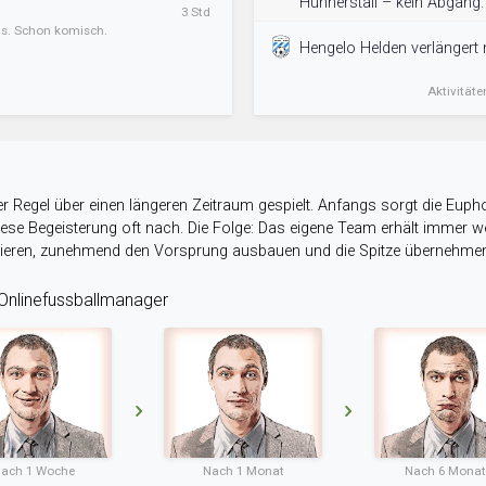
Hühnerstall – kein Abgang.
3 Std
ens. Schon komisch.
Hengelo Helden verlängert m
Aktivitäte
r Regel über einen längeren Zeitraum gespielt. Anfangs sorgt die Eupho
 diese Begeisterung oft nach. Die Folge: Das eigene Team erhält immer
stieren, zunehmend den Vorsprung ausbauen und die Spitze übernehme
nlinefussballmanager
ach 1 Woche
Nach 1 Monat
Nach 6 Mona