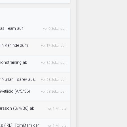
 das Team auf
vor 6 Sekunden
ain Kehinde zum
vor 17 Sekunden
tionstraining ab
vor 35 Sekunden
r Nurlan Tsarev aus.
vor 53 Sekunden
vetlicic (A/5/36)
vor 58 Sekunden
rsson (S/4/36) ab
vor 1 Minute
s (IRL): Torhütern der
vor 1 Minute