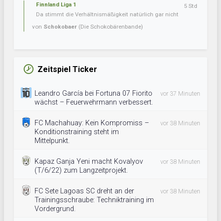
Finnland Liga 1
5 Std
Da stimmt die Verhältnismäßigkeit natürlich gar nicht
von
Schokobaer
(Die Schokobärenbande)
Zeitspiel Ticker
Leandro García bei Fortuna 07 Fiorito
vor 37 Minuten
wächst – Feuerwehrmann verbessert.
FC Machahuay: Kein Kompromiss –
vor 38 Minuten
Konditionstraining steht im
Mittelpunkt.
Kapaz Ganja Yeni macht Kovalyov
vor 38 Minuten
(T/6/22) zum Langzeitprojekt.
FC Sete Lagoas SC dreht an der
vor 38 Minuten
Trainingsschraube: Techniktraining im
Vordergrund.