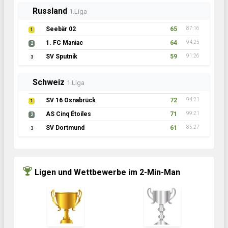
Russland
1.Liga
Seebär 02
65
87:16
1
1. FC Maniac
64
94:25
2
SV Sputnik
59
91:26
3
Schweiz
1.Liga
SV 16 Osnabrück
72
94:21
1
AS Cinq Étoiles
71
99:21
2
SV Dortmund
61
85:27
3
Ligen und Wettbewerbe im 2-Min-Man