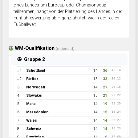
eines Landes am Eurocup oder Championscup
teilnehmen, hängt von der Platzierung des Landes in der
Fünfjahreswertung ab – ganz ähnlich wie in der realen
Fußballwelt.
WM-Qualifikation
(rotierend)
Gruppe 2
1
Schottland
14
36
45:14
●
2
Färöer
15
33
30:12
●
3
Norwegen
14
27
26:15
4
Slowakei
15
21
25:22
5
Malta
14
19
22:29
6
Mazedonien
14
15
19:24
7
Wales
14
14
32:27
8
Schweiz
14
14
15:23
9
Rumänien
14
0
12:60