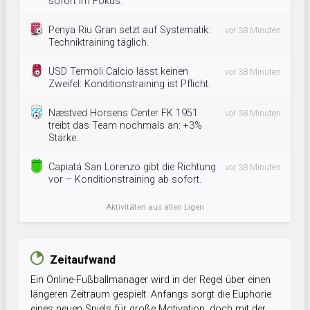
sofort im Fokus.
Penya Riu Gran setzt auf Systematik:
vor 38 Minuten
Techniktraining täglich.
USD Termoli Calcio lässt keinen
vor 38 Minuten
Zweifel: Konditionstraining ist Pflicht.
Næstved Horsens Center FK 1951
vor 38 Minuten
treibt das Team nochmals an: +3%
Stärke.
Capiatá San Lorenzo gibt die Richtung
vor 38 Minuten
vor – Konditionstraining ab sofort.
Aktivitäten aus allen Ligen
Zeitaufwand
Ein Online-Fußballmanager wird in der Regel über einen
längeren Zeitraum gespielt. Anfangs sorgt die Euphorie
eines neuen Spiels für große Motivation, doch mit der