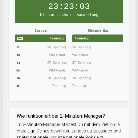
23:23:03
bis zur nächsten Auswertung
Europa
Südamerika
Training
Training
Do
26. Spieltag
26. Spieltag
Fr
WM-Quali.
WM-Quali.
Sa
27. Spieltag
27. Spieltag
So
WM-Quali.
WM-Quali.
Mo
28. Spieltag
28. Spieltag
Di
Training
Training
Mi
Wie funktioniert der 2-Minuten-Manager?
Im 2-Minuten-Manager startest Du mit dem Ziel in die
erste Liga Deines gewählten Landes aufzusteigen und
später nationale und internationale Pokale zu