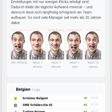
Einstellungen mit nur wenigen Klicks erledigt sind.
Dadurch bleibt der tägliche Aufwand minimal – und
dennoch lässt sich langfristig erfolgreich ein Team
aufbauen. So sind viele Manager seit mehr als 20 Jahren
dabei.
Am Anfang
Nach 1
Nach 1
Nach 1
Nach 10
Woche
Monat
Jahr
Jahren
Belgien
1.Liga
Arminius Belgium
70
92:24
1
SWB Schildesche 05
69
107:25
2
Turbine Brügge
64
80:21