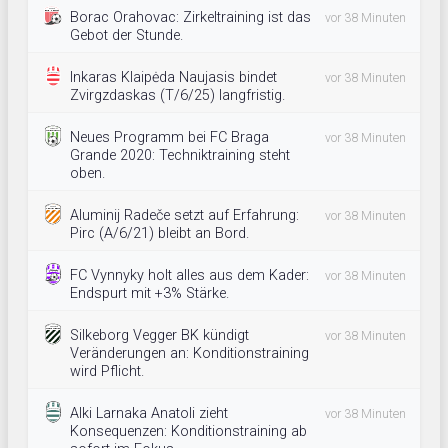
Borac Orahovac: Zirkeltraining ist das
vor 38 Minuten
Gebot der Stunde.
Inkaras Klaipėda Naujasis bindet
vor 38 Minuten
Zvirgzdaskas (T/6/25) langfristig.
Neues Programm bei FC Braga
vor 38 Minuten
Grande 2020: Techniktraining steht
oben.
Aluminij Radeče setzt auf Erfahrung:
vor 38 Minuten
Pirc (A/6/21) bleibt an Bord.
FC Vynnyky holt alles aus dem Kader:
vor 38 Minuten
Endspurt mit +3% Stärke.
Silkeborg Vegger BK kündigt
vor 38 Minuten
Veränderungen an: Konditionstraining
wird Pflicht.
Alki Larnaka Anatoli zieht
vor 38 Minuten
Konsequenzen: Konditionstraining ab