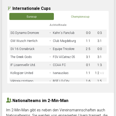
Internationale Cups
Eurocup
Championscup
Achtelfinale
SG Dynamo Dromore
-
Kahn´s Fanclub
0:0
0:3
GW Wusch Herrlich
-
Club Magdeburg
1:1
3:1
SV 16 Osnabrück
-
Equipe Tricolore
2:5
0:0
The Greek Gods
-
FSV AlCatraz 05
3:1
3:1
IF Lisannvellir Utd.
-
CCAA FC
0:1
1:3
Kollogizer United
-
Ivanauskas
1:1
1:2
n.V.
Viktoria cristiano
-
BSF LO-City
1:6
1:5
Hnk Rama
-
Südstadkicker
0:1
2:2
Nationalteams im 2-Min-Man
Im 2-Min-Man gibt es neben den Vereinsmannschaften auch
Nationalteams. Sie werden von engagierten Usern trainiert, die