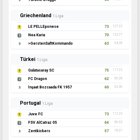
3
Griechenland
1.Liga
LE PELLEponese
73
127:22
1
Nea Karia
70
123:27
2
>GerstenSaftKommando
63
94:28
3
Türkei
1.Liga
Galatasaray SC
75
117:22
1
FC Dragon
62
90:28
2
İnşaat Bozcaada FK 1957
60
92:36
3
Portugal
1.Liga
Juve FC
73
112:23
1
FSV AlCatraz 05
64
96:32
2
Zentkickers
57
78:37
3