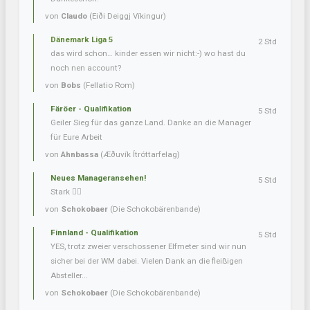
von
Claudo
(Eiði Deiggj Víkingur)
Dänemark Liga 5
2 Std
das wird schon… kinder essen wir nicht:-) wo hast du
noch nen account?
von
Bobs
(Fellatio Rom)
Färöer - Qualifikation
5 Std
Geiler Sieg für das ganze Land. Danke an die Manager
für Eure Arbeit
von
Ahnbassa
(Æðuvík Ítróttarfelag)
Neues Manageransehen!
5 Std
Stark 👍🏼
von
Schokobaer
(Die Schokobärenbande)
Finnland - Qualifikation
5 Std
YES, trotz zweier verschossener Elfmeter sind wir nun
sicher bei der WM dabei. Vielen Dank an die fleißigen
Absteller...
von
Schokobaer
(Die Schokobärenbande)