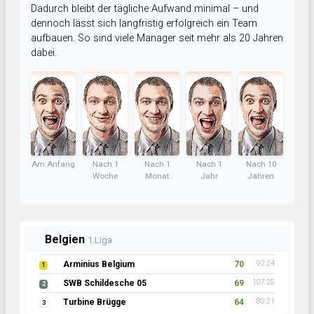
Dadurch bleibt der tägliche Aufwand minimal – und
dennoch lässt sich langfristig erfolgreich ein Team
aufbauen. So sind viele Manager seit mehr als 20 Jahren
dabei.
Am Anfang
Nach 1
Nach 1
Nach 1
Nach 10
Woche
Monat
Jahr
Jahren
Belgien
1.Liga
Arminius Belgium
70
92:24
1
SWB Schildesche 05
69
107:25
2
Turbine Brügge
64
80:21
3