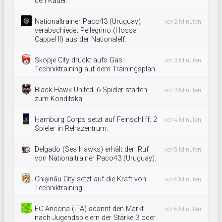
den Kader.
Nationaltrainer Paco43 (Uruguay)
vor 2 Minuten
verabschiedet Pellegrino (Hossa
Cappel II) aus der Nationalelf.
Skopje City drückt aufs Gas:
vor 3 Minuten
Techniktraining auf dem Trainingsplan.
Black Hawk United: 6 Spieler starten
vor 3 Minuten
zum Konditska.
Hamburg Corps setzt auf Feinschliff: 2
vor 4 Minuten
Spieler in Rehazentrum.
Delgado (Sea Hawks) erhält den Ruf
vor 5 Minuten
von Nationaltrainer Paco43 (Uruguay).
Chișinău City setzt auf die Kraft von
vor 6 Minuten
Techniktraining.
FC Ancona (ITA) scannt den Markt
vor 6 Minuten
nach Jugendspielern der Stärke 3 oder