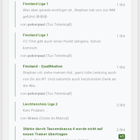
Finnland Liga 1
1 Std
Was aber gerade wichtiger ist , Stephan hat uns zur WM
geführt.🤩🤩🤩
von
pokerpaul
(Tus Totenkopf)
Finnland Liga 1
1 Std
CC-Titel gibt auch einen Punkt übrigens. Schon
komisch.
von
pokerpaul
(Tus Totenkopf)
Finnland - Qualifikation
1 Std
Stephan ich ziehe meinen Hut , ganz tolle Leistung auch
von Dir als NT. Und natürlich auch herzlichsten Dank an
die Abs...
von
pokerpaul
(Tus Totenkopf)
Liechtenstein Liga 2
2 Std
Kein Problem …
von
Gress
(Clube do Maricá)
Stärke durch Tausendsassa 4 wurde nicht auf
2 Std
neuen Trainer übertragen
+1