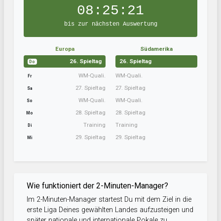
08:25:20
bis zur nächsten Auswertung
Europa
Südamerika
26. Spieltag
26. Spieltag
Do
WM-Quali.
WM-Quali.
Fr
27. Spieltag
27. Spieltag
Sa
WM-Quali.
WM-Quali.
So
28. Spieltag
28. Spieltag
Mo
Training
Training
Di
29. Spieltag
29. Spieltag
Mi
Wie funktioniert der 2-Minuten-Manager?
Im 2-Minuten-Manager startest Du mit dem Ziel in die
erste Liga Deines gewählten Landes aufzusteigen und
später nationale und internationale Pokale zu