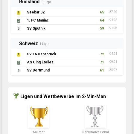
Russland
1.Liga
Seebär 02
65
87:16
1
1. FC Maniac
64
94:25
2
SV Sputnik
59
91:26
3
Schweiz
1.Liga
SV 16 Osnabrück
72
94:21
1
AS Cinq Étoiles
71
99:21
2
SV Dortmund
61
85:27
3
Ligen und Wettbewerbe im 2-Min-Man
Meister
Nationaler Pokal