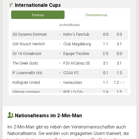
Internationale Cups
Eurocup
Championscup
Achtelfinale
SG Dynamo Dromore
-
Kahn´s Fanclub
0:0
0:3
GW Wusch Herrlich
-
Club Magdeburg
1:1
3:1
SV 16 Osnabrück
-
Equipe Tricolore
2:5
0:0
The Greek Gods
-
FSV AlCatraz 05
3:1
3:1
IF Lisannvellir Utd.
-
CCAA FC
0:1
1:3
Kollogizer United
-
Ivanauskas
1:1
1:2
n.V.
Viktoria cristiano
-
BSF LO-City
1:6
1:5
Hnk Rama
-
Südstadkicker
0:1
2:2
Nationalteams im 2-Min-Man
Im 2-Min-Man gibt es neben den Vereinsmannschaften auch
Nationalteams. Sie werden von engagierten Usern trainiert, die