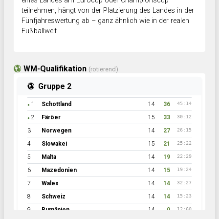
eines Landes am Eurocup oder Championscup
teilnehmen, hängt von der Platzierung des Landes in der
Fünfjahreswertung ab – ganz ähnlich wie in der realen
Fußballwelt.
WM-Qualifikation
(rotierend)
Gruppe 2
1
Schottland
14
36
45:14
●
2
Färöer
15
33
30:12
●
3
Norwegen
14
27
26:15
4
Slowakei
15
21
25:22
5
Malta
14
19
22:29
6
Mazedonien
14
15
19:24
7
Wales
14
14
32:27
8
Schweiz
14
14
15:23
9
Rumänien
14
0
12:60