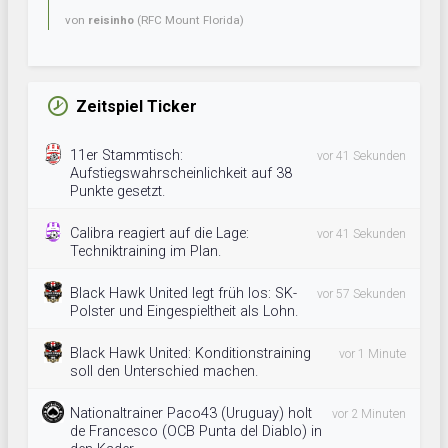
von
reisinho
(RFC Mount Florida)
Zeitspiel Ticker
11er Stammtisch:
vor 41 Sekunden
Aufstiegswahrscheinlichkeit auf 38
Punkte gesetzt.
Calibra reagiert auf die Lage:
vor 41 Sekunden
Techniktraining im Plan.
Black Hawk United legt früh los: SK-
vor 57 Sekunden
Polster und Eingespieltheit als Lohn.
Black Hawk United: Konditionstraining
vor 1 Minute
soll den Unterschied machen.
Nationaltrainer Paco43 (Uruguay) holt
vor 2 Minuten
de Francesco (OCB Punta del Diablo) in