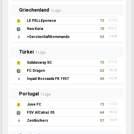
Griechenland
1.Liga
LE PELLEponese
73
127:22
1
Nea Karia
70
123:27
2
>GerstenSaftKommando
63
94:28
3
Türkei
1.Liga
Galatasaray SC
75
117:22
1
FC Dragon
62
90:28
2
İnşaat Bozcaada FK 1957
60
92:36
3
Portugal
1.Liga
Juve FC
73
112:23
1
FSV AlCatraz 05
64
96:32
2
Zentkickers
57
78:37
3