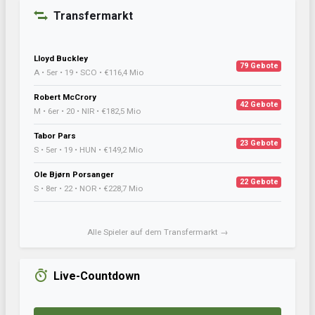
Transfermarkt
Lloyd Buckley
79 Gebote
A • 5er • 19 • SCO • €116,4 Mio
Robert McCrory
42 Gebote
M • 6er • 20 • NIR • €182,5 Mio
Tabor Pars
23 Gebote
S • 5er • 19 • HUN • €149,2 Mio
Ole Bjørn Porsanger
22 Gebote
S • 8er • 22 • NOR • €228,7 Mio
Alle Spieler auf dem Transfermarkt →
Live-Countdown