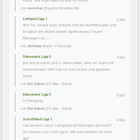
Passt. Wer lesen kann ist klar im Vorteil
von
mencher
(Bäscher Browns 06)
Lettland Liga 1
2 Std
Ach nix, schaut euch einfach mal die Aufstellungen und
Einsätze der letzten beiden Spiele dieses "neuen"
Managers an. ;...
von
derKami
(Kahn´s Fanclub)
Dänemark Liga 5
3 Std
Bin wie ja siehst jetzt 5 Jahre dabei , aber ein Team mit
Gesamtstärke 1847 hab ich zum ersten mal gesehen
heute.
von
Die Dänen
(FC Neu . Däne)
Dänemark Liga 5
3 Std
In Paraguay.
von
Die Dänen
(FC Neu . Däne)
Schottland Liga 1
4 Std
Hat jemand schon Lehrgänge & Prüfungen gemacht?
Ich checks noch nicht ganz. Mit was bezahle ich denn
da?