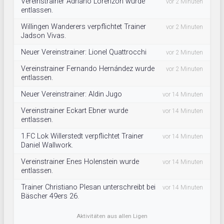
Vereinstrainer Adriano Lorenzon wurde
vor 2 Minuten
entlassen.
Willingen Wanderers verpflichtet Trainer
vor 2 Minuten
Jadson Vivas.
Neuer Vereinstrainer: Lionel Quattrocchi
vor 2 Minuten
Vereinstrainer Fernando Hernández wurde
vor 2 Minuten
entlassen.
Neuer Vereinstrainer: Aldin Jugo
vor 14 Minuten
Vereinstrainer Eckart Ebner wurde
vor 14 Minuten
entlassen.
1.FC Lok Willerstedt verpflichtet Trainer
vor 14 Minuten
Daniel Wallwork.
Vereinstrainer Enes Holenstein wurde
vor 14 Minuten
entlassen.
Trainer Christiano Plesan unterschreibt bei
vor 14 Minuten
Bäscher 49ers 26.
Aktivitäten aus allen Ligen