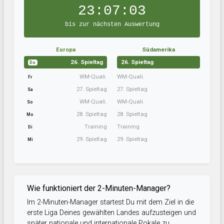
23:07:03
bis zur nächsten Auswertung
Europa
Südamerika
26. Spieltag
26. Spieltag
Do
WM-Quali.
WM-Quali.
Fr
27. Spieltag
27. Spieltag
Sa
WM-Quali.
WM-Quali.
So
28. Spieltag
28. Spieltag
Mo
Training
Training
Di
29. Spieltag
29. Spieltag
Mi
Wie funktioniert der 2-Minuten-Manager?
Im 2-Minuten-Manager startest Du mit dem Ziel in die
erste Liga Deines gewählten Landes aufzusteigen und
später nationale und internationale Pokale zu