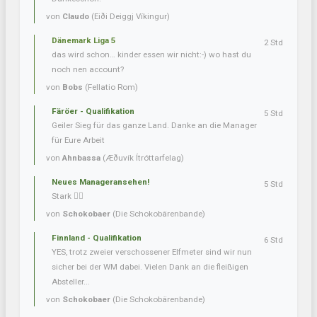
von
Claudo
(Eiði Deiggj Víkingur)
Dänemark Liga 5
2 Std
das wird schon… kinder essen wir nicht:-) wo hast du
noch nen account?
von
Bobs
(Fellatio Rom)
Färöer - Qualifikation
5 Std
Geiler Sieg für das ganze Land. Danke an die Manager
für Eure Arbeit
von
Ahnbassa
(Æðuvík Ítróttarfelag)
Neues Manageransehen!
5 Std
Stark 👍🏼
von
Schokobaer
(Die Schokobärenbande)
Finnland - Qualifikation
6 Std
YES, trotz zweier verschossener Elfmeter sind wir nun
sicher bei der WM dabei. Vielen Dank an die fleißigen
Absteller...
von
Schokobaer
(Die Schokobärenbande)