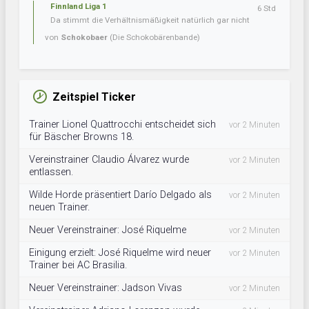
Finnland Liga 1
6 Std
Da stimmt die Verhältnismäßigkeit natürlich gar nicht
von
Schokobaer
(Die Schokobärenbande)
Zeitspiel Ticker
Trainer Lionel Quattrocchi entscheidet sich
vor 2 Minuten
für Bäscher Browns 18.
Vereinstrainer Claudio Álvarez wurde
vor 2 Minuten
entlassen.
Wilde Horde präsentiert Darío Delgado als
vor 2 Minuten
neuen Trainer.
Neuer Vereinstrainer: José Riquelme
vor 2 Minuten
Einigung erzielt: José Riquelme wird neuer
vor 2 Minuten
Trainer bei AC Brasilia.
Neuer Vereinstrainer: Jadson Vivas
vor 2 Minuten