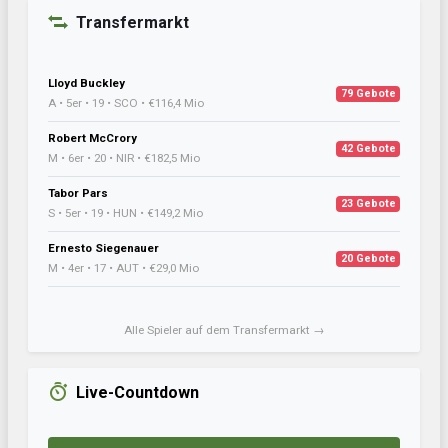
Transfermarkt
Lloyd Buckley
79 Gebote
A • 5er • 19 • SCO • €116,4 Mio
Robert McCrory
42 Gebote
M • 6er • 20 • NIR • €182,5 Mio
Tabor Pars
23 Gebote
S • 5er • 19 • HUN • €149,2 Mio
Ernesto Siegenauer
20 Gebote
M • 4er • 17 • AUT • €29,0 Mio
Alle Spieler auf dem Transfermarkt →
Live-Countdown