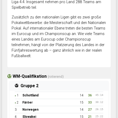
Liga 4.4. Insgesamt nehmen pro Land 288 Teams am
Spielbetrieb teil.
Zusätzlich zu den nationalen Ligen gibt es zwei große
Pokalwettbewerbe: die Meisterschaft und den Nationalen
Pokal. Auf internationaler Ebene treten die besten Teams
im Eurocup und im Championscup an. Wie viele Teams
eines Landes am Eurocup oder Championscup
teilnehmen, hängt von der Platzierung des Landes in der
Fünfjahreswertung ab – ganz ähnlich wie in der realen
Fußballwelt.
WM-Qualifikation
(rotierend)
Gruppe 2
1
Schottland
14
36
45:14
●
2
Färöer
15
33
30:12
●
3
Norwegen
14
27
26:15
4
Slowakei
15
21
25:22