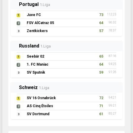
Portugal
1.Liga
Juve FC
73
112:23
1
FSV AlCatraz 05
64
96:32
2
Zentkickers
57
78:37
3
Russland
1.Liga
Seebär 02
65
87:16
1
1. FC Maniac
64
94:25
2
SV Sputnik
59
91:26
3
Schweiz
1.Liga
SV 16 Osnabrück
72
94:21
1
AS Cinq Étoiles
71
99:21
2
SV Dortmund
61
85:27
3