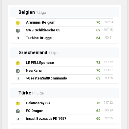
Belgien
1.Liga
Arminius Belgium
70
92:24
1
SWB Schildesche 05
69
107:25
2
Turbine Brügge
64
80:21
3
Griechenland
1.Liga
LE PELLEponese
73
127:22
1
Nea Karia
70
123:27
2
>GerstenSaftKommando
63
94:28
3
Türkei
1.Liga
Galatasaray SC
75
117:22
1
FC Dragon
62
90:28
2
İnşaat Bozcaada FK 1957
60
92:36
3