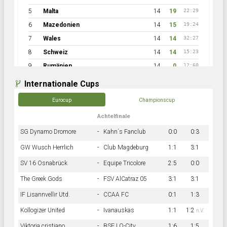
5
Malta
14
19
22:29
6
Mazedonien
14
15
19:24
7
Wales
14
14
32:27
8
Schweiz
14
14
15:23
9
Rumänien
14
0
12:60
Internationale Cups
Eurocup
Championscup
Achtelfinale
SG Dynamo Dromore
-
Kahn´s Fanclub
0:0
0:3
GW Wusch Herrlich
-
Club Magdeburg
1:1
3:1
SV 16 Osnabrück
-
Equipe Tricolore
2:5
0:0
The Greek Gods
-
FSV AlCatraz 05
3:1
3:1
IF Lisannvellir Utd.
-
CCAA FC
0:1
1:3
Kollogizer United
-
Ivanauskas
1:1
1:2
n.V.
Viktoria cristiano
-
BSF LO-City
1:6
1:5