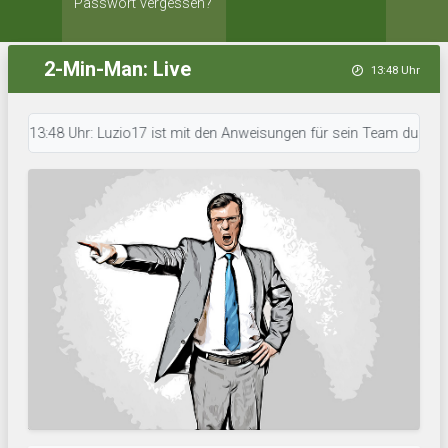
Passwort vergessen?
2-Min-Man: Live
13:48 Uhr
13:48 Uhr: Luzio17 ist mit den Anweisungen für sein Team durch. • 13:47