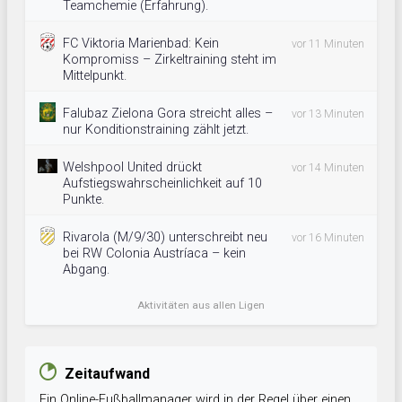
Teamchemie (Erfahrung).
FC Viktoria Marienbad: Kein
vor 11 Minuten
Kompromiss – Zirkeltraining steht im
Mittelpunkt.
Falubaz Zielona Gora streicht alles –
vor 13 Minuten
nur Konditionstraining zählt jetzt.
Welshpool United drückt
vor 14 Minuten
Aufstiegswahrscheinlichkeit auf 10
Punkte.
Rivarola (M/9/30) unterschreibt neu
vor 16 Minuten
bei RW Colonia Austríaca – kein
Abgang.
Aktivitäten aus allen Ligen
Zeitaufwand
Ein Online-Fußballmanager wird in der Regel über einen