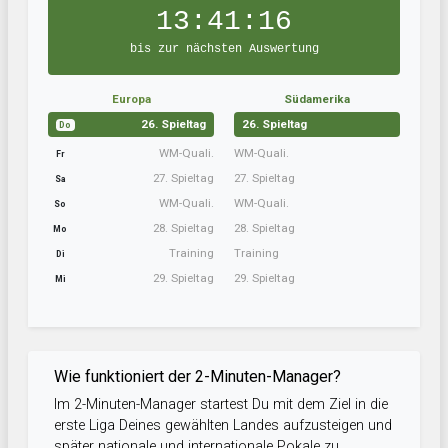
13:41:15
bis zur nächsten Auswertung
Europa
Südamerika
26. Spieltag
26. Spieltag
Do
WM-Quali.
WM-Quali.
Fr
27. Spieltag
27. Spieltag
Sa
WM-Quali.
WM-Quali.
So
28. Spieltag
28. Spieltag
Mo
Training
Training
Di
29. Spieltag
29. Spieltag
Mi
Wie funktioniert der 2-Minuten-Manager?
Im 2-Minuten-Manager startest Du mit dem Ziel in die
erste Liga Deines gewählten Landes aufzusteigen und
später nationale und internationale Pokale zu