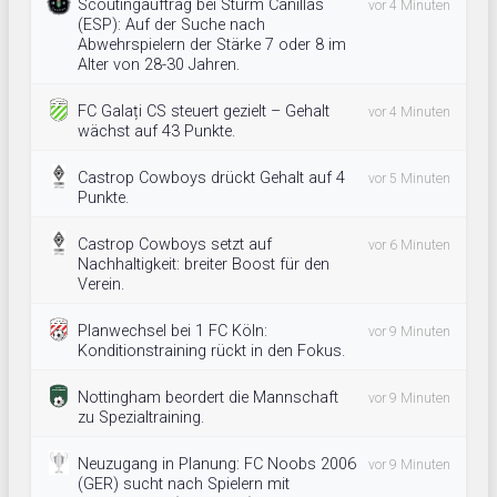
Scoutingauftrag bei Sturm Canillas
vor 4 Minuten
(ESP): Auf der Suche nach
Abwehrspielern der Stärke 7 oder 8 im
Alter von 28-30 Jahren.
FC Galați CS steuert gezielt – Gehalt
vor 4 Minuten
wächst auf 43 Punkte.
Castrop Cowboys drückt Gehalt auf 4
vor 5 Minuten
Punkte.
Castrop Cowboys setzt auf
vor 6 Minuten
Nachhaltigkeit: breiter Boost für den
Verein.
Planwechsel bei 1 FC Köln:
vor 9 Minuten
Konditionstraining rückt in den Fokus.
Nottingham beordert die Mannschaft
vor 9 Minuten
zu Spezialtraining.
Neuzugang in Planung: FC Noobs 2006
vor 9 Minuten
(GER) sucht nach Spielern mit