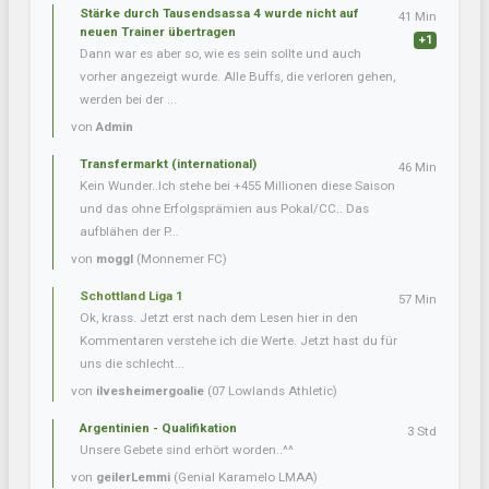
Stärke durch Tausendsassa 4 wurde nicht auf
41 Min
neuen Trainer übertragen
+1
Dann war es aber so, wie es sein sollte und auch
vorher angezeigt wurde. Alle Buffs, die verloren gehen,
werden bei der ...
von
Admin
Transfermarkt (international)
46 Min
Kein Wunder..Ich stehe bei +455 Millionen diese Saison
und das ohne Erfolgsprämien aus Pokal/CC.. Das
aufblähen der P...
von
moggl
(Monnemer FC)
Schottland Liga 1
57 Min
Ok, krass. Jetzt erst nach dem Lesen hier in den
Kommentaren verstehe ich die Werte. Jetzt hast du für
uns die schlecht...
von
ilvesheimergoalie
(07 Lowlands Athletic)
Argentinien - Qualifikation
3 Std
Unsere Gebete sind erhört worden..^^
von
geilerLemmi
(Genial Karamelo LMAA)