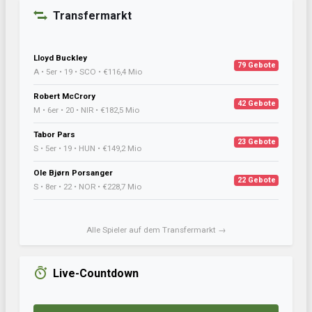
Transfermarkt
Lloyd Buckley
79 Gebote
A • 5er • 19 • SCO • €116,4 Mio
Robert McCrory
42 Gebote
M • 6er • 20 • NIR • €182,5 Mio
Tabor Pars
23 Gebote
S • 5er • 19 • HUN • €149,2 Mio
Ole Bjørn Porsanger
22 Gebote
S • 8er • 22 • NOR • €228,7 Mio
Alle Spieler auf dem Transfermarkt →
Live-Countdown