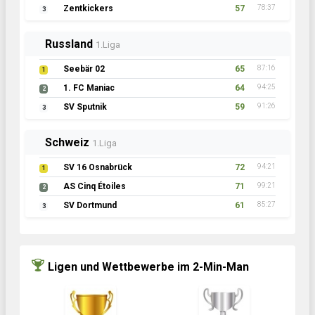
Zentkickers
57
78:37
3
Russland
1.Liga
Seebär 02
65
87:16
1
1. FC Maniac
64
94:25
2
SV Sputnik
59
91:26
3
Schweiz
1.Liga
SV 16 Osnabrück
72
94:21
1
AS Cinq Étoiles
71
99:21
2
SV Dortmund
61
85:27
3
Ligen und Wettbewerbe im 2-Min-Man