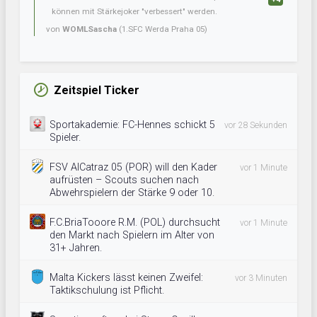
können mit Stärkejoker "verbessert" werden.
von
WOMLSascha
(1.SFC Werda Praha 05)
Zeitspiel Ticker
Sportakademie: FC-Hennes schickt 5
vor 28 Sekunden
Spieler.
FSV AlCatraz 05 (POR) will den Kader
vor 1 Minute
aufrüsten – Scouts suchen nach
Abwehrspielern der Stärke 9 oder 10.
F.C.BriaTooore R.M. (POL) durchsucht
vor 1 Minute
den Markt nach Spielern im Alter von
31+ Jahren.
Malta Kickers lässt keinen Zweifel:
vor 3 Minuten
Taktikschulung ist Pflicht.