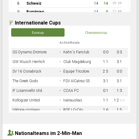
8
Schweiz
14
14
15:23
9
Rumänien
14
0
12:60
Internationale Cups
Eurocup
Championscup
Achtelfinale
SG Dynamo Dromore
-
Kahn´s Fanclub
0:0
0:3
GW Wusch Herrlich
-
Club Magdeburg
1:1
3:1
SV 16 Osnabrück
-
Equipe Tricolore
2:5
0:0
The Greek Gods
-
FSV AlCatraz 05
3:1
3:1
IF Lisannvellir Utd.
-
CCAA FC
0:1
1:3
Kollogizer United
-
Ivanauskas
1:1
1:2
n.V.
Viktoria cristiano
-
BSF LO-City
1:6
1:5
Hnk Rama
-
Südstadkicker
0:1
2:2
Nationalteams im 2-Min-Man