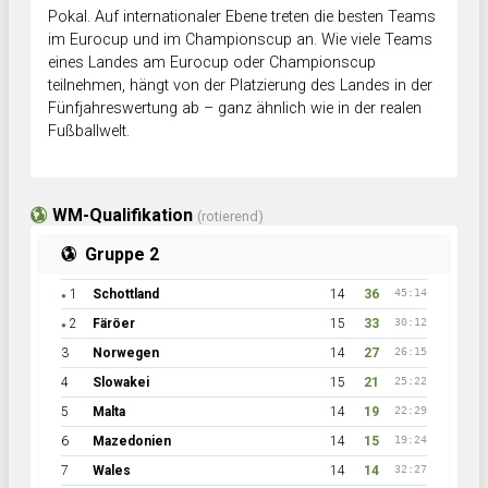
Pokal. Auf internationaler Ebene treten die besten Teams
im Eurocup und im Championscup an. Wie viele Teams
eines Landes am Eurocup oder Championscup
teilnehmen, hängt von der Platzierung des Landes in der
Fünfjahreswertung ab – ganz ähnlich wie in der realen
Fußballwelt.
WM-Qualifikation
(rotierend)
Gruppe 2
1
Schottland
14
36
45:14
●
2
Färöer
15
33
30:12
●
3
Norwegen
14
27
26:15
4
Slowakei
15
21
25:22
5
Malta
14
19
22:29
6
Mazedonien
14
15
19:24
7
Wales
14
14
32:27