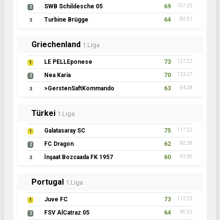
SWB Schildesche 05
69
107:25
2
Turbine Brügge
64
80:21
3
Griechenland
1.Liga
LE PELLEponese
73
127:22
1
Nea Karia
70
123:27
2
>GerstenSaftKommando
63
94:28
3
Türkei
1.Liga
Galatasaray SC
75
117:22
1
FC Dragon
62
90:28
2
İnşaat Bozcaada FK 1957
60
92:36
3
Portugal
1.Liga
Juve FC
73
112:23
1
FSV AlCatraz 05
64
96:32
2