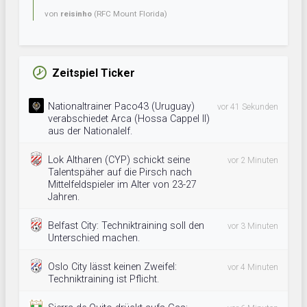
von
reisinho
(RFC Mount Florida)
Zeitspiel Ticker
Nationaltrainer Paco43 (Uruguay)
vor 41 Sekunden
verabschiedet Arca (Hossa Cappel II)
aus der Nationalelf.
Lok Altharen (CYP) schickt seine
vor 2 Minuten
Talentspäher auf die Pirsch nach
Mittelfeldspieler im Alter von 23-27
Jahren.
Belfast City: Techniktraining soll den
vor 3 Minuten
Unterschied machen.
Oslo City lässt keinen Zweifel:
vor 4 Minuten
Techniktraining ist Pflicht.