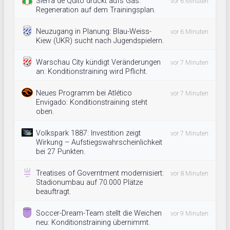
Sierra de Quito drückt aufs Gas:
vor 6 Minuten
Regeneration auf dem Trainingsplan.
Neuzugang in Planung: Blau-Weiss-
vor 6 Minuten
Kiew (UKR) sucht nach Jugendspielern.
Warschau City kündigt Veränderungen
vor 7 Minuten
an: Konditionstraining wird Pflicht.
Neues Programm bei Atlético
vor 7 Minuten
Envigado: Konditionstraining steht
oben.
Volkspark 1887: Investition zeigt
vor 7 Minuten
Wirkung – Aufstiegswahrscheinlichkeit
bei 27 Punkten.
Treatises of Governtment modernisiert:
vor 8 Minuten
Stadionumbau auf 70.000 Plätze
beauftragt.
Soccer-Dream-Team stellt die Weichen
vor 9 Minuten
neu: Konditionstraining übernimmt.