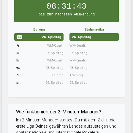
08:31:42
bis zur nächsten Auswertung
Europa
Südamerika
26. Spieltag
26. Spieltag
Do
WM-Quali.
WM-Quali.
Fr
27. Spieltag
27. Spieltag
Sa
WM-Quali.
WM-Quali.
So
28. Spieltag
28. Spieltag
Mo
Training
Training
Di
29. Spieltag
29. Spieltag
Mi
Wie funktioniert der 2-Minuten-Manager?
Im 2-Minuten-Manager startest Du mit dem Ziel in die
erste Liga Deines gewählten Landes aufzusteigen und
später nationale und internationale Pokale zu