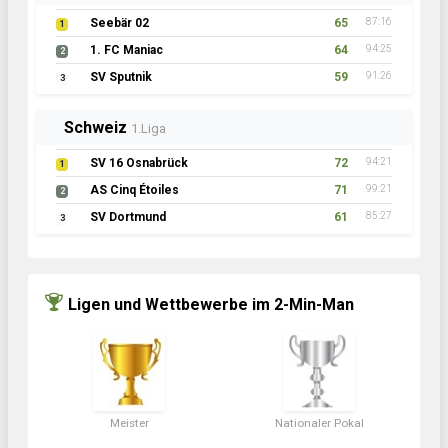
Seebär 02
65
87:16
1
1. FC Maniac
64
94:25
2
SV Sputnik
59
91:26
3
Schweiz
1.Liga
SV 16 Osnabrück
72
94:21
1
AS Cinq Étoiles
71
99:21
2
SV Dortmund
61
85:27
3
Ligen und Wettbewerbe im 2-Min-Man
Meister
Nationaler Pokal