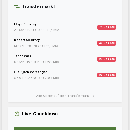
Transfermarkt
Lloyd Buckley
79 Gebote
A • 5er • 19 • SCO • €116,4 Mio
Robert McCrory
42 Gebote
M • 6er • 20 • NIR • €182,5 Mio
Tabor Pars
23 Gebote
S • 5er • 19 • HUN • €149,2 Mio
Ole Bjørn Porsanger
22 Gebote
S • 8er • 22 • NOR • €228,7 Mio
Alle Spieler auf dem Transfermarkt →
Live-Countdown