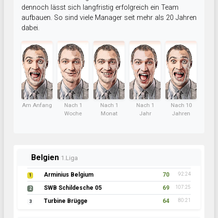
dennoch lässt sich langfristig erfolgreich ein Team
aufbauen. So sind viele Manager seit mehr als 20 Jahren
dabei.
Am Anfang
Nach 1
Nach 1
Nach 1
Nach 10
Woche
Monat
Jahr
Jahren
Belgien
1.Liga
Arminius Belgium
70
92:24
1
SWB Schildesche 05
69
107:25
2
Turbine Brügge
64
80:21
3