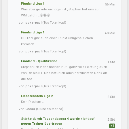
Finnland Liga 1
56 Min
Was aber gerade wichtiger ist , Stephan hat uns zur
WM geführt.🤩🤩🤩
von
pokerpaul
(Tus Totenkopf)
Finnland Liga 1
60 Min
CC-Titel gibt auch einen Punkt übrigens. Schon
komisch.
von
pokerpaul
(Tus Totenkopf)
Finnland - Qualifikation
1 Std
Stephan ich ziehe meinen Hut , ganz tolle Leistung auch
von Dir als NT. Und natürlich auch herzlichsten Dank an
die Abs...
von
pokerpaul
(Tus Totenkopf)
Liechtenstein Liga 2
2 Std
Kein Problem …
von
Gress
(Clube do Maricá)
Stärke durch Tausendsassa 4 wurde nicht auf
2 Std
neuen Trainer übertragen
+1