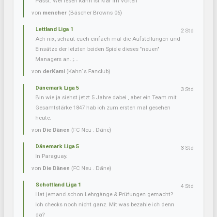
Passt. Wer lesen kann ist klar im Vorteil
von
mencher
(Bäscher Browns 06)
Lettland Liga 1
2 Std
Ach nix, schaut euch einfach mal die Aufstellungen und
Einsätze der letzten beiden Spiele dieses "neuen"
Managers an. ;...
von
derKami
(Kahn´s Fanclub)
Dänemark Liga 5
3 Std
Bin wie ja siehst jetzt 5 Jahre dabei , aber ein Team mit
Gesamtstärke 1847 hab ich zum ersten mal gesehen
heute.
von
Die Dänen
(FC Neu . Däne)
Dänemark Liga 5
3 Std
In Paraguay.
von
Die Dänen
(FC Neu . Däne)
Schottland Liga 1
4 Std
Hat jemand schon Lehrgänge & Prüfungen gemacht?
Ich checks noch nicht ganz. Mit was bezahle ich denn
da?