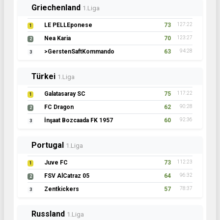
Griechenland
1.Liga
LE PELLEponese
73
127:22
1
Nea Karia
70
123:27
2
>GerstenSaftKommando
63
94:28
3
Türkei
1.Liga
Galatasaray SC
75
117:22
1
FC Dragon
62
90:28
2
İnşaat Bozcaada FK 1957
60
92:36
3
Portugal
1.Liga
Juve FC
73
112:23
1
FSV AlCatraz 05
64
96:32
2
Zentkickers
57
78:37
3
Russland
1.Liga