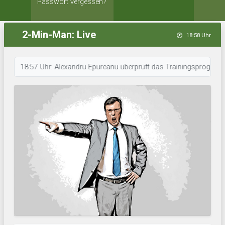
Passwort vergessen?
2-Min-Man: Live
18:58 Uhr
18:57 Uhr: Alexandru Epureanu überprüft das Trainingsprogramm. • 18:5