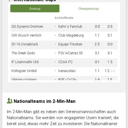
Eurocup
Championscup
Achtelfinale
SG Dynamo Dromore
-
Kahn´s Fanclub
0:0
0:3
GW Wusch Herrlich
-
Club Magdeburg
1:1
3:1
SV 16 Osnabrück
-
Equipe Tricolore
2:5
0:0
The Greek Gods
-
FSV AlCatraz 05
3:1
3:1
IF Lisannvellir Utd.
-
CCAA FC
0:1
1:3
Kollogizer United
-
Ivanauskas
1:1
1:2
n.V.
Viktoria cristiano
-
BSF LO-City
1:6
1:5
Hnk Rama
-
Südstadkicker
0:1
2:2
Nationalteams im 2-Min-Man
Im 2-Min-Man gibt es neben den Vereinsmannschaften auch
Nationalteams. Sie werden von engagierten Usern trainiert, die
bereit sind, etwas mehr Zeit zu investieren. Die Nationaltrainer