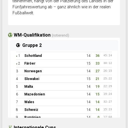
teilnehmen, hängt von der Platzierung des Landes in der
Fünfjahreswertung ab – ganz ähnlich wie in der realen
Fußballwelt.
WM-Qualifikation
(rotierend)
Gruppe 2
1
Schottland
14
36
45:14
●
2
Färöer
15
33
30:12
●
3
Norwegen
14
27
26:15
4
Slowakei
15
21
25:22
5
Malta
14
19
22:29
6
Mazedonien
14
15
19:24
7
Wales
14
14
32:27
8
Schweiz
14
14
15:23
9
Rumänien
14
0
12:60
Internationale Cups