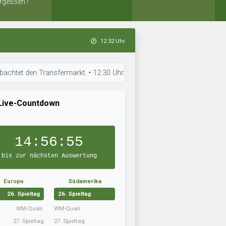
rgessen?
12:32 Uhr
n Transfermarkt. • 12:30 Uhr: Willinghusen TT hat die Aufstellung optim
Live-Countdown
14:56:54
bis zur nächsten Auswertung
Europa
Südamerika
26. Spieltag
26. Spieltag
WM-Quali.
WM-Quali.
27. Spieltag
27. Spieltag