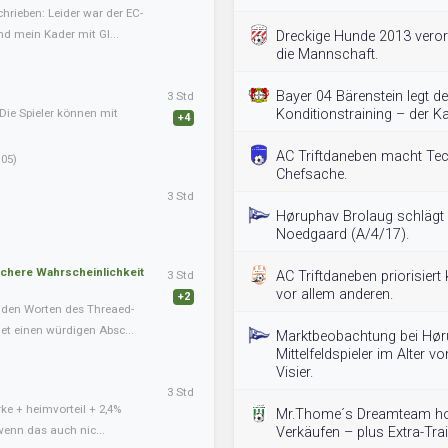
hrieben: Leider war der EC-
nd mein Kader mit Gl...
Dreckige Hunde 2013 verord
die Mannschaft.
Bayer 04 Bärenstein legt d
3 Std
Die Spieler können mit
Konditionstraining – der Ka
+4
AC Triftdaneben macht Tech
05)
Chefsache.
3 Std
Høruphav Brolaug schlägt 
Noedgaard (A/4/17).
schere Wahrscheinlichkeit
3 Std
AC Triftdaneben priorisiert 
vor allem anderen.
+2
nden Worten des Threaed-
det einen würdigen Absc...
Marktbeobachtung bei Hør
Mittelfeldspieler im Alter 
Visier.
3 Std
ke + heimvorteil + 2,4%
Mr.Thome´s Dreamteam h
wenn das auch nic...
Verkäufen – plus Extra-Trai