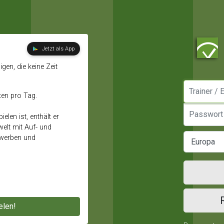
Jetzt als App
gen, die keine Zeit
Manager / E
ten pro Tag.
Passwort
elen ist, enthält er
elt mit Auf- und
ewerben und
elen!