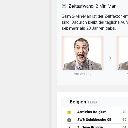
Zeitaufwand:
2-Min-Man
Beim 2-Min-Man ist der Zeitfaktor en
sind. Dadurch bleibt der tägliche A
seit mehr als 20 Jahren dabei.
Am Anfang
Belgien
1.Liga
Arminius Belgium
70
1
SWB Schildesche 05
69
2
Turbine Brügge
64
3