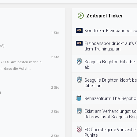
Zeitspiel Ticker
Konditska: Erzincanspor sch
1 Std
Erzincanspor drückt aufs G
AA)
dem Trainingsplan.
2 Std
Seagulls Brighton blitzt bei 
t >11%. Am besten mehr in
ab.
l, dass die Aufsti...
Seagulls Brighton klopft be
Cibelli an.
2 Std
t
Rehazentrum: The_Sepphone
Eklat am Verhandlungstisc
2 Std
Rebrow lässt Seagulls Brig
FC Übersteiger e.V. investier
Punkte.
3 Std