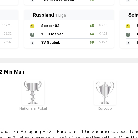
Russland
Sch
1.Liga
112:23
Seebär 02
65
87:16
1
1
96:32
1. FC Maniac
64
94:25
2
2
78:37
SV Sputnik
59
91:26
3
3
 2-Min-Man
Nationaler Pokal
Eurocup
änder zur Verfügung – 52 in Europa und 10 in Südamerika. Jedes Land 