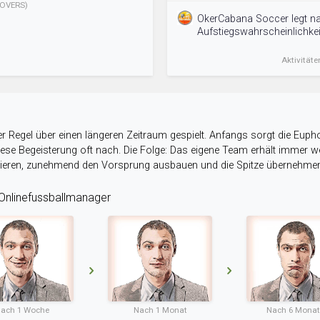
OVERS)
OkerCabana Soccer legt n
Aufstiegswahrscheinlichkeit
Aktivitäte
r Regel über einen längeren Zeitraum gespielt. Anfangs sorgt die Eupho
 diese Begeisterung oft nach. Die Folge: Das eigene Team erhält immer
stieren, zunehmend den Vorsprung ausbauen und die Spitze übernehme
nlinefussballmanager
ach 1 Woche
Nach 1 Monat
Nach 6 Mona