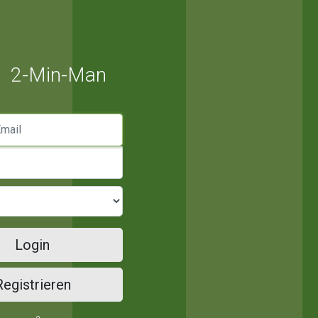
2-Min-Man
mail
Login
Registrieren