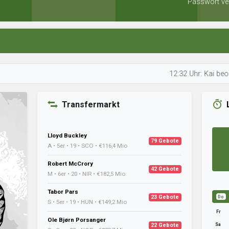
Passwort ve
12:32 Uhr: Kai beobachtet de
Transfermarkt
Lloyd Buckley
79 Gebote
A • 5er • 19 • SCO • €116,4 Mio
Robert McCrory
42 Gebote
M • 6er • 20 • NIR • €182,5 Mio
Tabor Pars
23 Gebote
Do
S • 5er • 19 • HUN • €149,2 Mio
Fr
Ole Bjørn Porsanger
Sa
22 Gebote