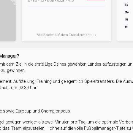
S • 8er • 22 • NOR • €228,7 Mio
So
Mo
Di
Mi
Alle Spieler auf dem Transfermarkt →
-Manager?
it dem Ziel in die erste Liga Deines gewählten Landes aufzusteigen un
e zu gewinnen.
ent: Aufstellung, Training und gelegentlich Spielertransfers. Die Aus
 Nacht um 03:30 Uhr.
ele sowie Eurocup und Championscup
el genügen weniger als zwei Minuten pro Tag, um die optimale Vorbere
 das Team einzustellen – ohne auf die volle Fußballmanager-Tiefe zu v