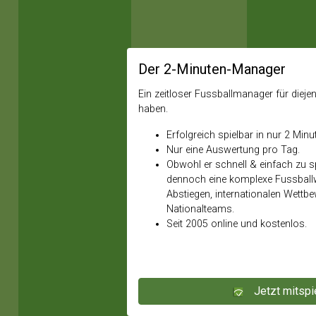
Der 2-Minuten-Manager
Ein zeitloser Fussballmanager für diejeni
haben.
Erfolgreich spielbar in nur 2 Minu
Nur eine Auswertung pro Tag.
Obwohl er schnell & einfach zu spi
dennoch eine komplexe Fussballw
Abstiegen, internationalen Wettb
Nationalteams.
Seit 2005 online und kostenlos.
Jetzt mitspi