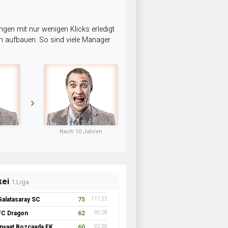
ngen mit nur wenigen Klicks erledigt
am aufbauen. So sind viele Manager
Nach 10 Jahren
kei
1.Liga
Galatasaray SC
75
117:22
FC Dragon
62
90:28
İnşaat Bozcaada FK 1957
60
92:36