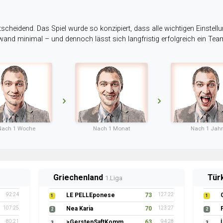
tscheidend. Das Spiel wurde so konzipiert, dass alle wichtigen Einstellu
ufwand minimal – und dennoch lässt sich langfristig erfolgreich ein Te
Nach 1 Woche
Nach 1 Monat
Nach 1 Jahr
Griechenland
Tür
1.Liga
92:24
LE PELLEponese
73
127:22
1
1
107:25
Nea Karia
70
123:27
2
2
80:21
>GerstenSaftKommando
63
94:28
3
3