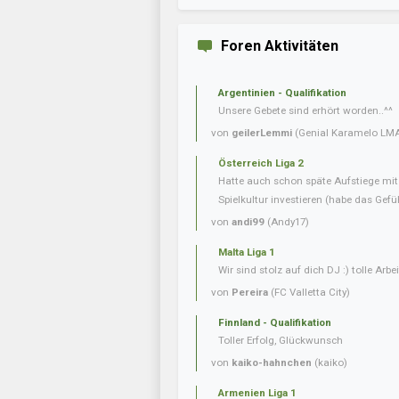
Foren Aktivitäten
Argentinien - Qualifikation
Unsere Gebete sind erhört worden..^^
von
geilerLemmi
(Genial Karamelo LM
Österreich Liga 2
Hatte auch schon späte Aufstiege mi
Spielkultur investieren (habe das Gefüh
von
andi99
(Andy17)
Malta Liga 1
Wir sind stolz auf dich DJ :) tolle Arbei
von
Pereira
(FC Valletta City)
Finnland - Qualifikation
Toller Erfolg, Glückwunsch
von
kaiko-hahnchen
(kaiko)
Armenien Liga 1