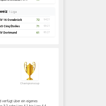
weiz
1.Liga
SV 16 Osnabrück
72
94:21
AS Cinq Étoiles
71
99:21
SV Dortmund
61
85:27
Championscup
verfügt über ein eigenes