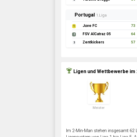
Portugal
1.Liga
Juve FC
73
1
FSV AlCatraz 05
64
2
Zentkickers
57
3
Ligen und Wettbewerbe im
Meister
Im 2-Min-Man stehen insgesamt 62 L