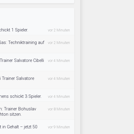
ickt 1 Spieler.
vor 2 Minuten
as: Techniktraining auf
vor 2 Minuten
Trainer Salvatore Cibelli
vor 4 Minuten
i Trainer Salvatore
vor 4 Minuten
ns schickt 3 Spieler.
vor 4 Minuten
h: Trainer Bohuslav
vor 8 Minuten
hton sitzen.
t in Gehalt – jetzt 50
vor 9 Minuten