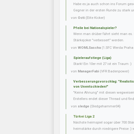
Habe es ja auch schon ins Forum gesc
Gegner in der ersten Runde zu stark u
von
Octi
(Elite Kicker)
Pfeile bei Nationalspieler?
Wenn man drüber fährt sieht man es. 
Stärkejoker "verbessert" werden.
von
WOMLSascha
(1.SFC Werda Praha 
Spieleraufstiege (Liga)
Stark! Ein 10er mit 27 ist ein Traum :)
von
ManagerFabi
(VFR Badenpower)
Verbesserungsvorschlag: "Realisti
von Unentschieden!"
"Keine Ahnung" mit diesen wegweise
Erstellers endet dieser Thread und fin
von
sledge
(Sledgehammer04)
Türkei Liga 2
Nächste heimspiel sogar über 700 Stär
heimstärke durch niedrigere Preise :) 