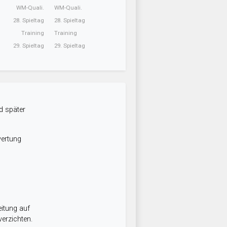
WM-Quali.
WM-Quali.
28. Spieltag
28. Spieltag
Training
Training
29. Spieltag
29. Spieltag
d später
wertung
itung auf
erzichten.