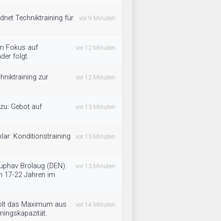
net Techniktraining für
vor 9 Minuten
en Fokus auf
vor 12 Minuten
der folgt.
niktraining zur
vor 12 Minuten
zu: Gebot auf
vor 13 Minuten
klar: Konditionstraining
vor 13 Minuten
uphav Brolaug (DEN):
vor 13 Minuten
von 17-22 Jahren im
olt das Maximum aus
vor 14 Minuten
ningskapazität.