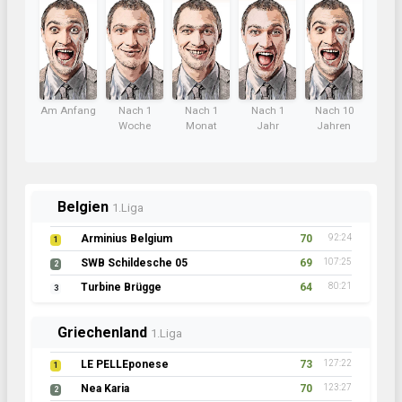
Am Anfang
Nach 1
Nach 1
Nach 1
Nach 10
Woche
Monat
Jahr
Jahren
Belgien
1.Liga
Arminius Belgium
70
92:24
1
SWB Schildesche 05
69
107:25
2
Turbine Brügge
64
80:21
3
Griechenland
1.Liga
LE PELLEponese
73
127:22
1
Nea Karia
70
123:27
2