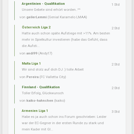
Argentinien - Qualifikation
1 Std
Unsere Gebete sind erhört worden..^^
von
geilerLemmi
(Genial Karamelo LMAA)
Österreich Liga 2
2 Std
Hatte auch schon späte Aufstiege mit >11%. Am besten
mehr in Spielkultur investieren (habe das Gefühl, dass
die Aufsti...
von
andi99
(Andy17)
Malta Liga 1
2 Std
Wir sind stolz auf dich DJ :) tolle Arbeit
von
Pereira
(FC Valletta City)
Finnland - Qualifikation
2 Std
Toller Erfolg, Glückwunsch
von
kaiko-hahnchen
(kaiko)
Armenien Liga 1
3 Std
Habe es ja auch schon ins Forum geschrieben: Leider
war der EC-Gegner in der ersten Runde zu stark und
mein Kader mit Gl...