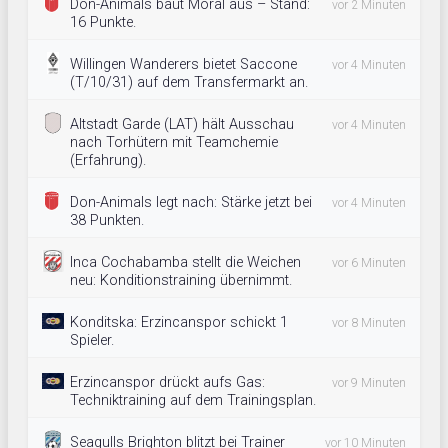
Don-Animals baut Moral aus – Stand:
vor 2 Minuten
16 Punkte.
Willingen Wanderers bietet Saccone
vor 4 Minuten
(T/10/31) auf dem Transfermarkt an.
Altstadt Garde (LAT) hält Ausschau
vor 4 Minuten
nach Torhütern mit Teamchemie
(Erfahrung).
Don-Animals legt nach: Stärke jetzt bei
vor 4 Minuten
38 Punkten.
Inca Cochabamba stellt die Weichen
vor 6 Minuten
neu: Konditionstraining übernimmt.
Konditska: Erzincanspor schickt 1
vor 8 Minuten
Spieler.
Erzincanspor drückt aufs Gas:
vor 9 Minuten
Techniktraining auf dem Trainingsplan.
Seagulls Brighton blitzt bei Trainer
vor 10 Minuten