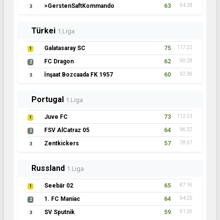
>GerstenSaftKommando
63
94:28
3
Türkei
1.Liga
Galatasaray SC
75
117:22
1
FC Dragon
62
90:28
2
İnşaat Bozcaada FK 1957
60
92:36
3
Portugal
1.Liga
Juve FC
73
112:23
1
FSV AlCatraz 05
64
96:32
2
Zentkickers
57
78:37
3
Russland
1.Liga
Seebär 02
65
87:16
1
1. FC Maniac
64
94:25
2
SV Sputnik
59
91:26
3