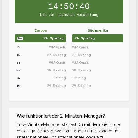
14:50:39
bis zur nächsten Auswertung
Europa
Südamerika
26. Spieltag
26. Spieltag
Do
WM-Quali.
WM-Quali.
Fr
27. Spieltag
27. Spieltag
Sa
WM-Quali.
WM-Quali.
So
28. Spieltag
28. Spieltag
Mo
Training
Training
Di
29. Spieltag
29. Spieltag
Mi
Wie funktioniert der 2-Minuten-Manager?
Im 2-Minuten-Manager startest Du mit dem Ziel in die
erste Liga Deines gewählten Landes aufzusteigen und
später nationale und internationale Pokale zu