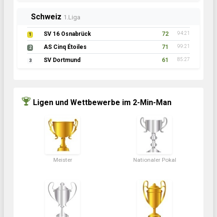
Schweiz
1.Liga
SV 16 Osnabrück
72
94:21
1
AS Cinq Étoiles
71
99:21
2
SV Dortmund
61
85:27
3
Ligen und Wettbewerbe im 2-Min-Man
Meister
Nationaler Pokal