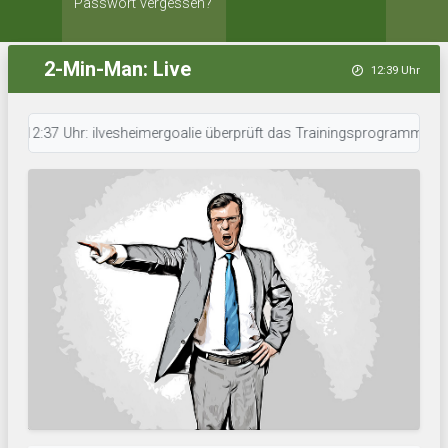
Passwort vergessen?
2-Min-Man: Live
12:39 Uhr
2:37 Uhr: ilvesheimergoalie überprüft das Trainingsprogramm. • 12:37 Uhr