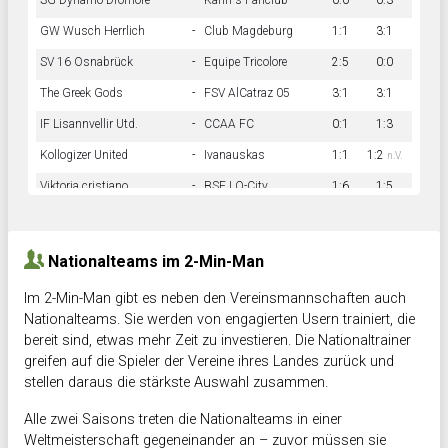
SG Dynamo Dromore
-
Kahn´s Fanclub
0:0
0:3
GW Wusch Herrlich
-
Club Magdeburg
1:1
3:1
SV 16 Osnabrück
-
Equipe Tricolore
2:5
0:0
The Greek Gods
-
FSV AlCatraz 05
3:1
3:1
IF Lisannvellir Utd.
-
CCAA FC
0:1
1:3
Kollogizer United
-
Ivanauskas
1:1
1:2
n.V.
Viktoria cristiano
-
BSF LO-City
1:6
1:5
Hnk Rama
-
Südstadkicker
0:1
2:2
Nationalteams im 2-Min-Man
Im 2-Min-Man gibt es neben den Vereinsmannschaften auch
Nationalteams. Sie werden von engagierten Usern trainiert, die
bereit sind, etwas mehr Zeit zu investieren. Die Nationaltrainer
greifen auf die Spieler der Vereine ihres Landes zurück und
stellen daraus die stärkste Auswahl zusammen.
Alle zwei Saisons treten die Nationalteams in einer
Weltmeisterschaft gegeneinander an – zuvor müssen sie