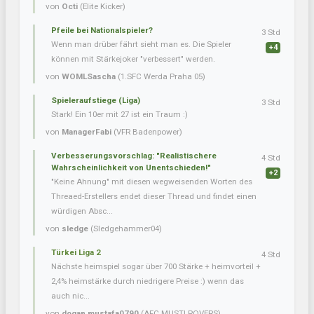
von
Octi
(Elite Kicker)
Pfeile bei Nationalspieler?
3 Std
Wenn man drüber fährt sieht man es. Die Spieler
+4
können mit Stärkejoker "verbessert" werden.
von
WOMLSascha
(1.SFC Werda Praha 05)
Spieleraufstiege (Liga)
3 Std
Stark! Ein 10er mit 27 ist ein Traum :)
von
ManagerFabi
(VFR Badenpower)
Verbesserungsvorschlag: "Realistischere
4 Std
Wahrscheinlichkeit von Unentschieden!"
+2
"Keine Ahnung" mit diesen wegweisenden Worten des
Threaed-Erstellers endet dieser Thread und findet einen
würdigen Absc...
von
sledge
(Sledgehammer04)
Türkei Liga 2
4 Std
Nächste heimspiel sogar über 700 Stärke + heimvorteil +
2,4% heimstärke durch niedrigere Preise :) wenn das
auch nic...
von
dogan.mustafa0790
(AFC MUSTI ROVERS)