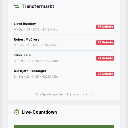
Transfermarkt
Lloyd Buckley
79 Gebote
A • 5er • 19 • SCO • €116,4 Mio
Robert McCrory
42 Gebote
M • 6er • 20 • NIR • €182,5 Mio
Tabor Pars
23 Gebote
S • 5er • 19 • HUN • €149,2 Mio
Ole Bjørn Porsanger
22 Gebote
S • 8er • 22 • NOR • €228,7 Mio
Alle Spieler auf dem Transfermarkt →
Live-Countdown