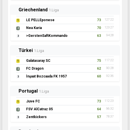
Griechenland
1.Liga
LE PELLEponese
73
127:22
1
Nea Karia
70
123:27
2
>GerstenSaftKommando
63
94:28
3
Türkei
1.Liga
Galatasaray SC
75
117:22
1
FC Dragon
62
90:28
2
İnşaat Bozcaada FK 1957
60
92:36
3
Portugal
1.Liga
Juve FC
73
112:23
1
FSV AlCatraz 05
64
96:32
2
Zentkickers
57
78:37
3