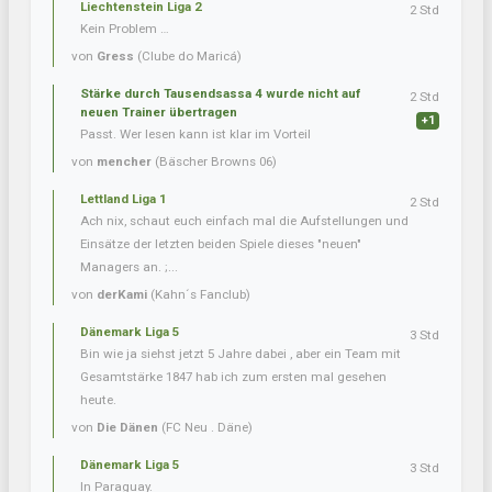
Liechtenstein Liga 2
2 Std
Kein Problem …
von
Gress
(Clube do Maricá)
Stärke durch Tausendsassa 4 wurde nicht auf
2 Std
neuen Trainer übertragen
+1
Passt. Wer lesen kann ist klar im Vorteil
von
mencher
(Bäscher Browns 06)
Lettland Liga 1
2 Std
Ach nix, schaut euch einfach mal die Aufstellungen und
Einsätze der letzten beiden Spiele dieses "neuen"
Managers an. ;...
von
derKami
(Kahn´s Fanclub)
Dänemark Liga 5
3 Std
Bin wie ja siehst jetzt 5 Jahre dabei , aber ein Team mit
Gesamtstärke 1847 hab ich zum ersten mal gesehen
heute.
von
Die Dänen
(FC Neu . Däne)
Dänemark Liga 5
3 Std
In Paraguay.