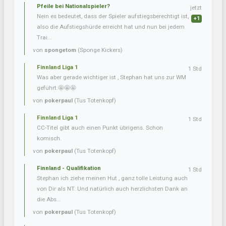
Pfeile bei Nationalspieler?
jetzt
Nein es bedeutet, dass der Spieler aufstiegsberechtigt ist,
+1
also die Aufstiegshürde erreicht hat und nun bei jedem
Trai...
von
spongetom
(Sponge Kickers)
Finnland Liga 1
1 Std
Was aber gerade wichtiger ist , Stephan hat uns zur WM
geführt.🤩🤩🤩
von
pokerpaul
(Tus Totenkopf)
Finnland Liga 1
1 Std
CC-Titel gibt auch einen Punkt übrigens. Schon
komisch.
von
pokerpaul
(Tus Totenkopf)
Finnland - Qualifikation
1 Std
Stephan ich ziehe meinen Hut , ganz tolle Leistung auch
von Dir als NT. Und natürlich auch herzlichsten Dank an
die Abs...
von
pokerpaul
(Tus Totenkopf)