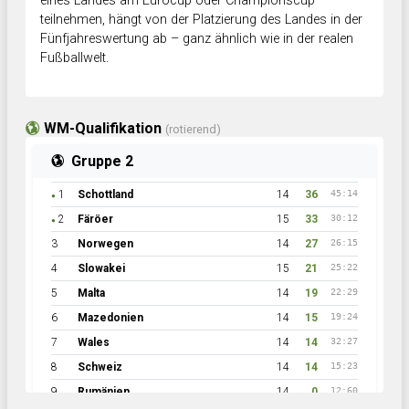
eines Landes am Eurocup oder Championscup
teilnehmen, hängt von der Platzierung des Landes in der
Fünfjahreswertung ab – ganz ähnlich wie in der realen
Fußballwelt.
WM-Qualifikation
(rotierend)
Gruppe 2
1
Schottland
14
36
45:14
●
2
Färöer
15
33
30:12
●
3
Norwegen
14
27
26:15
4
Slowakei
15
21
25:22
5
Malta
14
19
22:29
6
Mazedonien
14
15
19:24
7
Wales
14
14
32:27
8
Schweiz
14
14
15:23
9
Rumänien
14
0
12:60