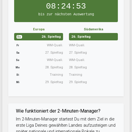
08:24:52
bis zur nächsten Auswertung
Europa
Südamerika
26. Spieltag
26. Spieltag
Do
WM-Quali.
WM-Quali.
Fr
27. Spieltag
27. Spieltag
Sa
WM-Quali.
WM-Quali.
So
28. Spieltag
28. Spieltag
Mo
Training
Training
Di
29. Spieltag
29. Spieltag
Mi
Wie funktioniert der 2-Minuten-Manager?
Im 2-Minuten-Manager startest Du mit dem Ziel in die
erste Liga Deines gewählten Landes aufzusteigen und
später nationale und internationale Pokale zu