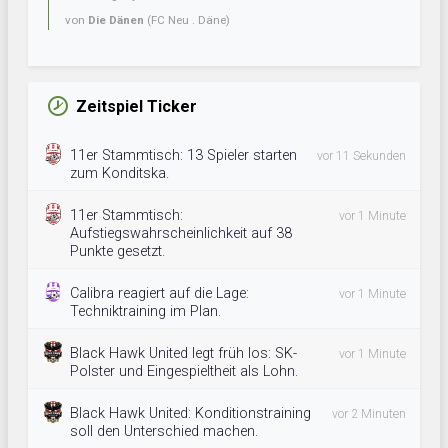
von
Die Dänen
(FC Neu . Däne)
Zeitspiel Ticker
11er Stammtisch: 13 Spieler starten
vor 11 Sekunden
zum Konditska.
11er Stammtisch:
vor 1 Minute
Aufstiegswahrscheinlichkeit auf 38
Punkte gesetzt.
Calibra reagiert auf die Lage:
vor 1 Minute
Techniktraining im Plan.
Black Hawk United legt früh los: SK-
vor 1 Minute
Polster und Eingespieltheit als Lohn.
Black Hawk United: Konditionstraining
vor 2 Minuten
soll den Unterschied machen.