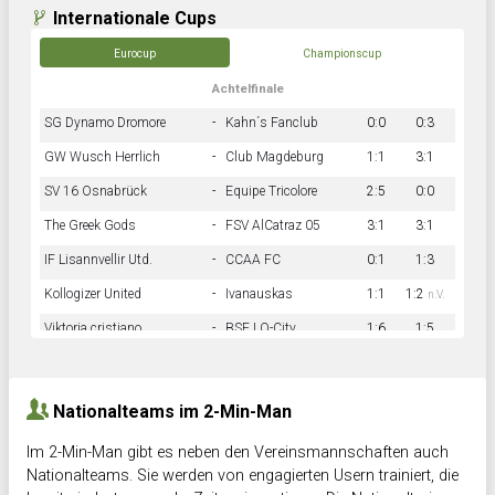
Internationale Cups
Eurocup
Championscup
Achtelfinale
SG Dynamo Dromore
-
Kahn´s Fanclub
0:0
0:3
GW Wusch Herrlich
-
Club Magdeburg
1:1
3:1
SV 16 Osnabrück
-
Equipe Tricolore
2:5
0:0
The Greek Gods
-
FSV AlCatraz 05
3:1
3:1
IF Lisannvellir Utd.
-
CCAA FC
0:1
1:3
Kollogizer United
-
Ivanauskas
1:1
1:2
n.V.
Viktoria cristiano
-
BSF LO-City
1:6
1:5
Hnk Rama
-
Südstadkicker
0:1
2:2
Nationalteams im 2-Min-Man
Im 2-Min-Man gibt es neben den Vereinsmannschaften auch
Nationalteams. Sie werden von engagierten Usern trainiert, die