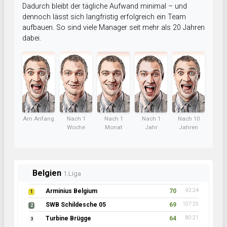
Dadurch bleibt der tägliche Aufwand minimal – und
dennoch lässt sich langfristig erfolgreich ein Team
aufbauen. So sind viele Manager seit mehr als 20 Jahren
dabei.
Am Anfang
Nach 1
Nach 1
Nach 1
Nach 10
Woche
Monat
Jahr
Jahren
Belgien
1.Liga
Arminius Belgium
70
92:24
1
SWB Schildesche 05
69
107:25
2
Turbine Brügge
64
80:21
3