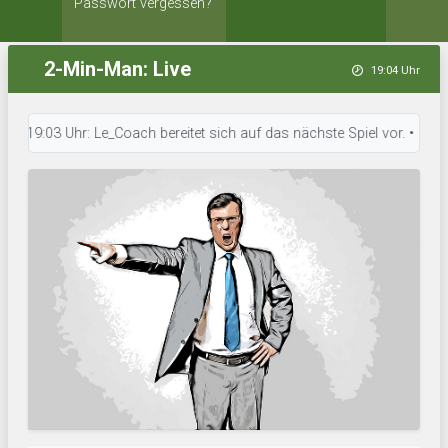
Passwort vergessen?
2-Min-Man: Live
19:04 Uhr
9:03 Uhr: Le_Coach bereitet sich auf das nächste Spiel vor. • 19:03 Uhr