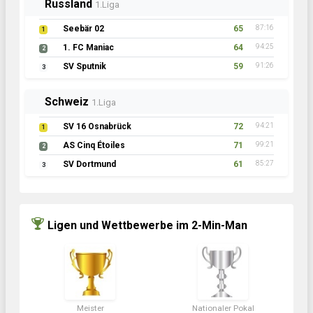
Russland
1.Liga
Seebär 02
65
87:16
1
1. FC Maniac
64
94:25
2
SV Sputnik
59
91:26
3
Schweiz
1.Liga
SV 16 Osnabrück
72
94:21
1
AS Cinq Étoiles
71
99:21
2
SV Dortmund
61
85:27
3
Ligen und Wettbewerbe im 2-Min-Man
Meister
Nationaler Pokal