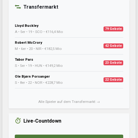
Transfermarkt
Lloyd Buckley
79 Gebote
A • 5er • 19 • SCO • €116,4 Mio
Robert McCrory
42 Gebote
M • 6er • 20 • NIR • €182,5 Mio
Tabor Pars
23 Gebote
S • 5er • 19 • HUN • €149,2 Mio
Ole Bjørn Porsanger
22 Gebote
S • 8er • 22 • NOR • €228,7 Mio
Alle Spieler auf dem Transfermarkt →
Live-Countdown