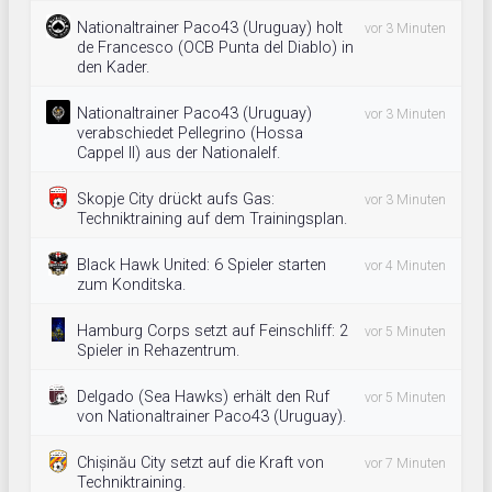
Nationaltrainer Paco43 (Uruguay) holt
vor 3 Minuten
de Francesco (OCB Punta del Diablo) in
den Kader.
Nationaltrainer Paco43 (Uruguay)
vor 3 Minuten
verabschiedet Pellegrino (Hossa
Cappel II) aus der Nationalelf.
Skopje City drückt aufs Gas:
vor 3 Minuten
Techniktraining auf dem Trainingsplan.
Black Hawk United: 6 Spieler starten
vor 4 Minuten
zum Konditska.
Hamburg Corps setzt auf Feinschliff: 2
vor 5 Minuten
Spieler in Rehazentrum.
Delgado (Sea Hawks) erhält den Ruf
vor 5 Minuten
von Nationaltrainer Paco43 (Uruguay).
Chișinău City setzt auf die Kraft von
vor 7 Minuten
Techniktraining.